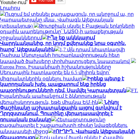
Youtube-ում`
Լրահոս
Ուզում եմ տեսնել քաղաքացուն, որ անրջում ա, որ
Կարապետյանը մնա․ Վահագն Ալեքսանյան
(տեսանյութ)
Թուրքիան սկսել է Բալթյան երկրների
օդային պարեկությունը՝ ՆԱՏՕ-ի առաքելության
շրջանակներում
Ի՞նչ եք ակնկալում
Վարդևանյանից, որ կողմ քվերակեք նրա օգտին․
հարց՝ Ալեքսանյանին
1,7 մլն դրամ կհատկացվի
Ռաիսա Մկրտչյանի հուղարկավորության հետ
կապված ծախսերը փոխհատուցելու նպատակով
Europa Press. Իսպանիայի իշխանությունները
Սեուտային հատկացրել են 6.5 միլիոն եվրո՝
միգրանտներին օգնելու համար
Իրենք պետք է
կարողանան խլել, պայքարում ենք իրենց
ապօրինությունների դեմ. Սամվել Կարապետյան
FT.
Իսլանդիան պահանջում է ձկնորսության
վերահսկողություն, եթե միանա ԵՄ-ին
Նիկոլ
Փաշինյանը աշխատանքային այցով գտնվում է
Ղրղզստանում. Պուտինը վերադասավորել է
ռուսական բանակը
Հետազոտությունը
բացահայտել է շաքարախտի ռիսկը նվազեցնելու
անսպասելի միջոց
#ՈՒՂԻՂ․ Վահագն Ալեքսանյանի
ճեպազրույցը
Երևանում ծառն ընկել է Հասմիկ