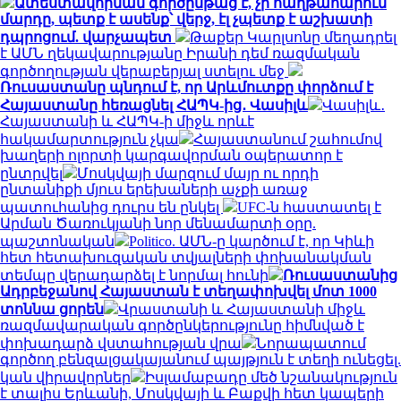
Ատեստավորման գործընթաց է, չի հաղթահարում
մարդը, պետք է ասենք՝ վերջ, էլ չպետք է աշխատի
դպրոցում. վարչապետ
Թաքեր Կարլսոնը մեղադրել
է ԱՄՆ ղեկավարությանը Իրանի դեմ ռազմական
գործողության վերաբերյալ ստելու մեջ
Ռուսաստանը պնդում է, որ Արևմուտքը փորձում է
Հայաստանը հեռացնել ՀԱՊԿ-ից․ Վասիլև
Վասիլև․
Հայաստանի և ՀԱՊԿ-ի միջև որևէ
հակամարտություն չկա
Հայաստանում շահումով
խաղերի ոլորտի կարգավորման օպերատոր է
ընտրվել
Մոսկվայի մարզում մայր ու որդի
ընտանիքի մյուս երեխաների աչքի առաջ
պատուհանից դուրս են ընկել
UFC-ն հաստատել է
Արման Ծառուկյանի նոր մենամարտի օրը.
պաշտոնական
Politico. ԱՄՆ-ը կարծում է, որ Կիևի
հետ հետախուզական տվյալների փոխանակման
տեմպը վերադարձել է նորմալ հունի
Ռուսաստանից
Ադրբեջանով Հայաստան է տեղափոխվել մոտ 1000
տոննա ցորեն
Վրաստանի և Հայաստանի միջև
ռազմավարական գործընկերությունը հիմնված է
փոխադարձ վստահության վրա
Նորապատում
գործող բենզալցակայանում պայթյուն է տեղի ունեցել.
կան վիրավորներ
Իսլամաբադը մեծ նշանակություն
է տալիս Երևանի, Մոսկվայի և Բաքվի հետ կապերի