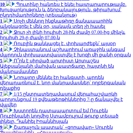
10
Պուտինը հանդես է եկել հայտարարությամբ.
Խուզարկություն և ձերբակալություն․ թիրախում՝
ընդդիմադիրները (տեսանյութ)
1
Սոչի մեկնող ինքնաթիռը ճանապարհին
անցկացրել է մեկ օր, սակայն տեղ չի հասել
2
Ջուր չի լինի հուլիսի 28-ին ժամը 07.00-ից մինչև
հուլիսի 29-ը ժամը 07.00-ն
3
Ռուբլին թանկացել է․ փոխարժեքն՝ այսօր
4
Չինաստանում աշխարհում առաջին անգամ
մարդուն փոխպատվաստվել է խոզի մի քանի օրգան
5
Ո՞րն է սիրված արտիստ Արտաշես
Ալեքսանյանի մահվան պատճառը. հայտնի են
մանրամասներ
6
Նորայրը մեկնել էր հանգստի, արդեն
վերադառնում է. նոր մանրամասներ՝ ողբերգական
դեպքից
7
1/15 ընտրատեղամասում վերահաշվարկի
արդյունքում 19 քվեաթերթիկներից 7-ը ճանաչվել է
վավեր
8
Խստորեն դատապարտում եմ Ռուբեն
Ռուբինյանի կողմից Ստամբուլում թուրք տեսած
լինելը. Դանիել Իոաննիսյան
9
Շառաչուն ապտակ՝ «զորավար» Սուրեն
Պապիկյանին․ «Հրապարակ»