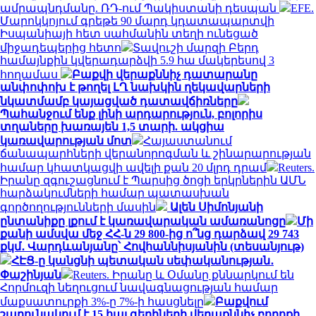
ամրապնդմանը. ՌԴ-ում Պակիստանի դեսպան
EFE.
Մարոկկոյում գրեթե 90 մարդ կդատապարտվի
Իսպանիայի հետ սահմանին տեղի ունեցած
միջադեպերից հետո
Տավուշի մարզի Բերդ
համայնքին կվերադարձվի 5.9 հա մակերեսով 3
հողամաս
Բաքվի վերաքննիչ դատարանը
անփոփոխ է թողել ԼՂ նախկին ղեկավարների
նկատմամբ կայացված դատավճիռները
Պահանջում ենք լինի արդարություն, բոլորիս
տղաները խառայեն 1,5 տարի. ակցիա
կառավարության մոտ
Հայաստանում
ճանապարհների վերանորոգման և շինարարության
համար կհատկացվի ավելի քան 20 մլրդ դրամ
Reuters.
Իրանը զգուշացնում է Պարսից ծոցի երկրներին ԱՄՆ
հարձակումների համար պատասխան
գործողությունների մասին
Ալեն Սիմոնյանի
ընտանիքը լքում է կառավարական ամառանոցը
Մի
քանի ամսվա մեջ ՀՀ-ն 29 800-ից ո՞նց դարձավ 29 743
քկմ․ Վարդևանյանը՝ Հովհաննիսյանին (տեսանյութ)
ՀԷՑ-ը կանցնի պետական սեփականության․
Փաշինյան
Reuters. Իրանը և Օմանը քննարկում են
Հորմուզի նեղուցում նավագնացության համար
մաքսատուրքի 3%-ը 7%-ի հասցնելը
Բաքվում
շարունակում է 15 հայ գերիների վերաքննիչ բողոքի