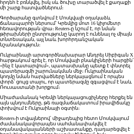
հրդեհ է բռնկվել, իսկ սև ծուխը տարածվել է քաղաքի
մի շարք հատվածներում։
Գործարանը գտնվում է Մոսկվայի օղակաձև
ճանապարհի ներսում՝ Կրեմլից մոտ 16 կիլոմետր
հեռավորության վրա։ Reuters-ը նշում է, որ նման
թիրախների ընտրությունը կարող է ունենալ ոչ միայն
տնտեսական, այլ նաև խորհրդանշական
նշանակություն։
Ուկրաինայի արտգործնախարար Անդրեյ Սիբիգան X
հարթակում գրել է, որ Մոսկվայի բնակիչների հարցին՝
«ինչ է կատարվում», պատասխանը պետք է փնտրել
պատերազմի շարունակման մեջ։ Ուկրաինական
կողմը նման հարվածները ներկայացնում է որպես
փորձ՝ ցույց տալու, որ պատերազմը զգացվում է նաև
Ռուսաստանի խորքում։
Միաժամանակ Կրեմլի ներկայացուցիչները հերքել են
այն պնդումները, թե ռազմաճակատում իրավիճակը
փոխվում է Ուկրաինայի օգտին։
Reuters-ի տվյալներով՝ միջադեպից հետո Մոսկվայում
ժամանակավորապես սահմանափակվել է
օդանավակայանների աշխատանքը, դադարեցվել է