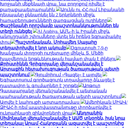
Խոջյանի մեքենայի վրա. նա բողոքով դիմել է
քաղաքապետարանին
Աունն ու ՀՀ-ում Լիբանանի
դեսպանը քննարկել են 2 երկրների միջև
հարաբերությունների զարգացման ուղիները
Փաշինյանի որոշմամբ պաշտոնանկություններ են
տեղի ունեցել
Al Arabiya. ԱՄՆ-ի և Իրանի միջև
անուղղակի շփումները մտել են իրենց եզրափակիչ
փուլ
Պաշտոնական․ Մոհամեդ Սալահը
տեղափոխվել է նոր ակումբ
Օգոստոսի 7-9-ը
Խանջյան փողոցի ուղետարը մինչև Տ. Մեծի
խաչմերուկ երթևեկության համար փակ է լինելու
Քրիստիննե Գրիգորյանը վերանշանակվել է
Արտաքին հետախուզության ծառայության պետի
պաշտոնում
Գյումրիում «Գազել» է այրվել
Եգիպտոսում գործազուրկ տղամարդը ձևացել է
դատավոր և գումարներ է շորթել
Արթուր
Գասպարյանը վերանշանակվել է պետական
պահպանության ծառայության պետի պաշտոնում
Այրվել է կահույքի արտադրամաս
Ամերիկյան ՄԻԱՎ/
ՁԻԱՀ-ի դեմ պատվաստանյութը փորձարկվել է
ուկրաինացի զինվորների վրա
Անդրանիկ
Սիմոնյանը վերանշանակվել է ԱԱԾ տնօրեն, իսկ նրա
տեղակալ Արամ Հակոբյանն ազատվել է պաշտոնից