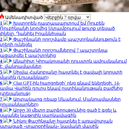
Ամենադիտված
1
Խստորեն դատապարտում եմ Ռուբեն
Ռուբինյանի կողմից Ստամբուլում թուրք տեսած
լինելը. Դանիել Իոաննիսյան
2
Փաշինյանի որոշմամբ պաշտոնանկություն է
տեղի ունեցել
3
Փաշինյանի որոշումներով 7 պաշտոնյա
ազատվել է պաշտոնից
4
Անահիտ Կիրակոսյանի դուստրն ամուսնանում
է. մանրամասներ
5
Սիլվա Հակոբյանը հայտնել է ցավալի կորստի
մասին (Լուսանկար)
6
Chat GPT-ին հարցրեցի՝ ոնց գնամ եկեղեցի. 14-
ամյա Վահեն դուրս եկավ ոստիկանության բաժնից
(տեսանյութ)
7
Արտակարգ դեպք Սևանում. Մանրամասներ
(լուսանկարներ)
8
Արջը 30 մետր բարձրությունից ցած է գցել և
սպանել կաթոլիկ սարկավագին
9
Նիկոլ Փաշինյանը հայտնել է առավոտյան
ստացած «տարօրինակ» նամակի մասին