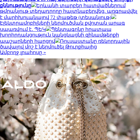
քննությունը
Երևանի տարբեր հատվածներում
թմրանյութ տեղադրողը հայտնաբերվեց. առգրավվել
է մարիխուանայով 72 փաթեթ (տեսանյութ)
Էլեկտրամոբիլների ներմուծման քվոտան արագ
սպառվում է․ ՊԵԿ
Պենտագոնը հրատապ
խորհրդակցություն կանցկացնի զինամթերքի
պաշարների հարցով
Ռուսաստանը ռեկորդային
ծավալով մոշ է ներմուծել Թուրքիայից
Ամբողջ լրահոսը »