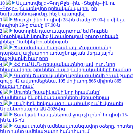
10
Ավարտվել է «Գող Բջե»-ին, «Տեցիկ»-ին ու
«Գոջո»-ին առնչվող քրեական վարույթի
նախաքննությունը. ինչ է պարզվել
1
Ջուր չի լինի հուլիսի 28-ին ժամը 07.00-ից մինչև
հուլիսի 29-ը ժամը 07.00-ն
2
Խստորեն դատապարտում եմ Ռուբեն
Ռուբինյանի կողմից Ստամբուլում թուրք տեսած
լինելը. Դանիել Իոաննիսյան
3
Պատմական հաղթանակ․ Հայաստանը
դարձավ աշխարհի առաջնության մեդալային
հաշվարկի հաղթող
4
ՀՀ-ում ԱՄՆ դեսպանատնից լավ լուր․ նոր
հնարավորություններ՝ հայ զինվորականների համար
5
Գագիկ Ծառուկյանից կբռնագանձվի 75 անշարժ
գույք, 42 ավտոմեքենա, 105 միլիարդ 865 միլիոն 865
հազար դրամ
6
Սուրեն Պապիկյանի նոր հրամանը՝
ժամկետային զինծառայողների վերաբերյալ
7
10 միլիոն երկրպագու պահանջում է վտարել
Արգենտինային ԱԱ-2026-ից
8
Տասնյակ հասցեներում ջուր չի լինի՝ հուլիսի 15-
ին և 16-ին
9
Հայաստանի ամենավտանգավոր օձերը. որտեղ
են դրանք ամենաշատը հանդիպում