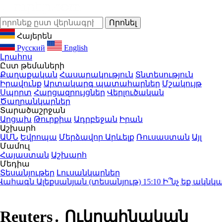
Հայերեն
Русский
English
Լրահոս
Ըստ թեմաների
Քաղաքական
Հասարակություն
Տնտեսություն
Իրավունք
Արտակարգ պատահարներ
Մշակույթ
Սպորտ
Հարցազրույցներ
Վերլուծական
Ծաղրանկարներ
Տարածաշրջան
Արցախ
Թուրքիա
Ադրբեջան
Իրան
Աշխարհ
ԱՄՆ
Եվրոպա
Մերձավոր Արևելք
Ռուսաստան
Այլ
Մամուլ
Հայաստան
Աշխարհ
Մեդիա
Տեսանյութեր
Լուսանկարներ
ագն Ալեքսանյան (տեսանյութ)
15:10
Ի՞նչ եք ակնկալու
Reuters․ Ուկրաինական