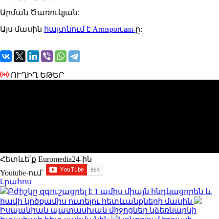
Արման Ծառուկյան:
Այս մասին
հայտնում է Armsport.am-
ը:
ՈՒՂԻՂ ԵԹԵՐ
Հետևե՛ք Euromedia24-ին
Youtube-ում`
Լրահոս
Բժիշկը զգուշացրել է 1 ամիս միայն հնդկացորեն և
հավի կրծքամիս ուտելու հետևանքների մասին
Իսպանիան պատասխան միջոցներ կձեռնարկի