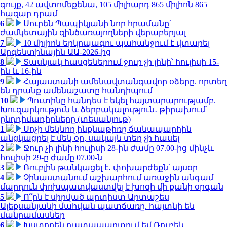
գույք, 42 ավտոմեքենա, 105 միլիարդ 865 միլիոն 865
հազար դրամ
6
Սուրեն Պապիկյանի նոր հրամանը՝
ժամկետային զինծառայողների վերաբերյալ
7
10 միլիոն երկրպագու պահանջում է վտարել
Արգենտինային ԱԱ-2026-ից
8
Տասնյակ հասցեներում ջուր չի լինի՝ հուլիսի 15-
ին և 16-ին
9
Հայաստանի ամենավտանգավոր օձերը. որտեղ
են դրանք ամենաշատը հանդիպում
10
Պուտինը հանդես է եկել հայտարարությամբ.
Խուզարկություն և ձերբակալություն․ թիրախում՝
ընդդիմադիրները (տեսանյութ)
1
Սոչի մեկնող ինքնաթիռը ճանապարհին
անցկացրել է մեկ օր, սակայն տեղ չի հասել
2
Ջուր չի լինի հուլիսի 28-ին ժամը 07.00-ից մինչև
հուլիսի 29-ը ժամը 07.00-ն
3
Ռուբլին թանկացել է․ փոխարժեքն՝ այսօր
4
Չինաստանում աշխարհում առաջին անգամ
մարդուն փոխպատվաստվել է խոզի մի քանի օրգան
5
Ո՞րն է սիրված արտիստ Արտաշես
Ալեքսանյանի մահվան պատճառը. հայտնի են
մանրամասներ
6
Խստորեն դատապարտում եմ Ռուբեն