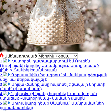
Ամենադիտված
1
Խստորեն դատապարտում եմ Ռուբեն
Ռուբինյանի կողմից Ստամբուլում թուրք տեսած
լինելը. Դանիել Իոաննիսյան
2
Դերասանին մեղադրում են մանկապղծության
մեջ․ նա ձերբակալվել է
3
Սիլվա Հակոբյանը հայտնել է ցավալի կորստի
մասին (Լուսանկար)
4
Նիկոլ Փաշինյանը հայտնել է առավոտյան
ստացած «տարօրինակ» նամակի մասին
5
Արտակարգ դեպք Սևանում. Մանրամասներ
(լուսանկարներ)