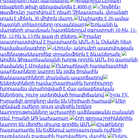
Իտալիայի հետ սահմանին
Կոնգոյում էբոլայի
դեպքերի թիվը գերազանցել է 4000-ը
«Դոլֆին»
թայֆունը շարժվում է դեպի Չինաստան․ վտանգի
տակ է մինչև 30 միլիոն մարդ
Մահացել է 26-ամյա
հայտնի տիկտոկերը (լուսանկար)
Երևանի և
մարզերի տասնյակ հասցեներում օգոստոսի 10-ին, 11-
ին, 12-ին և 13-ին գազ չի լինելու
Իրանը
պատրաստվում է հաստատել ԱՄՆ-ի և Օմանի հետ
համաձայնագիրը
«Լիդսն» ակումբի պատմության
ամենաթանկարժեք տրանսֆերն է ձևակերպել
Արմեն Ջիգարխանյանի խորթ որդին ԱՄՆ-ից գաղտնի
ժամանել է Մոսկվա
Ուկրաինայի հացահատիկի
պահեստները կարող են լցվել ծովային
ճանապարհների փակման պատճառով
Եկեղեցիների համաշխարհային խորհուրդը
խորապես մտահոգված է Հայ առաքելական
եկեղեցու շուրջ ստեղծված իրավիճակով
Syria TV.
Իսրայելի զորքերը մտել են Սիրիայի հարավ
Մեր
զինված ուժերը ցույց տվեցին իրենց
կարողությունները աշխարհի ամենաթանկ բանակի
դեմ. Իրանի ԱԳ նախարար
Հղի զբոսաշրջիկներին
կարող են մերժել մուտք գործել ԱՄՆ
Հութիները
հայտարարել են Եմենում պրոսաուդյան ուժերի
ռազմական բազային հարվածելու մասին
Ոսկու