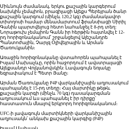
Միևնույն ժամանակ, երկու քաշային կարգերում
նախկին չեմպիոն, բրազիլացի Ալեքս Պերեյրան ծանր
քաշային կարգում (մինչև 120,2 կգ) ժամանակավոր
տիտղոսի համար մենամարտում ֆրանսիացի Սիրիլ
Գանին պարտվելուց հետո նահանջել է 8-րդ տեղ:
Նորաթուխ չեմպիոն Գանն իր հերթին հայտնվել է 12-
րդ հորիզոնականում՝ շրջանցելով Ալեշանդրե
Պանտոժային, Չարլզ Օլիվեյրային և Արման
Ծառուկյանին։
Առաջին հորիզոնականը վստահորեն պահպանել է
Իսլամ Մախաչևը, որին հաջորդում է ավստրալացի
Ալեքսանդր Վոլկանովսկին: Լավագույն եռյակը
եզրափակում է Պետր Յանը։
Արման Ծառուկյանը P4P վարկանիշային աղյուսակում
պահպանել է 15-րդ տեղը։ Հայ մարտիկը թեթև
քաշային կարգի (մինչև 70 կգ) դասակարգման
աղյուսակում ևս պահպանել է իր դիրքը՝
հաստատուն մնալով երկրորդ հորիզոնականում։
UFC-ի լավագույն մարտիկների վարկանիշային
աղյուսակն՝ անկախ քաշային կարգից (P4P)
Իսլամ Մախաչև