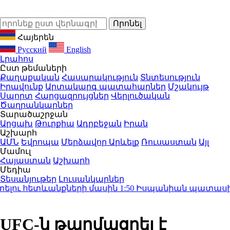
Հայերեն
Русский
English
Լրահոս
Ըստ թեմաների
Քաղաքական
Հասարակություն
Տնտեսություն
Իրավունք
Արտակարգ պատահարներ
Մշակույթ
Սպորտ
Հարցազրույցներ
Վերլուծական
Ծաղրանկարներ
Տարածաշրջան
Արցախ
Թուրքիա
Ադրբեջան
Իրան
Աշխարհ
ԱՄՆ
Եվրոպա
Մերձավոր Արևելք
Ռուսաստան
Այլ
Մամուլ
Հայաստան
Աշխարհ
Մեդիա
Տեսանյութեր
Լուսանկարներ
լու հետևանքների մասին
1:50
Իսպանիան պատասխան մ
UFC-ն թարմացրել է