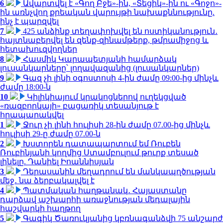
6
Ավարտվել է «Գող Բջե»-ին, «Տեցիկ»-ին ու «Գոջո»-
ին առնչվող քրեական վարույթի նախաքննությունը.
ինչ է պարզվել
7
425 անձինք տեղափոխվել են ոստիկանություն․
հայտնաբերվել են զենք-զինամթերք, թմրամիջոց և
հետախուզվողներ
8
Հասմիկ Կարապետյանի համարձակ
լուսանկարները՝ լողավազանից (լուսանկարներ)
9
Գազ չի լինի օգոստոսի 4-ին ժամը 09:00-ից մինչև
ժամը 18:00-ն
10
Կիլիկիայում կրակոցներով ուղեկցված
«ռազբորկայի» բացառիկ տեսանյութ է
հրապարակվել
1
Ջուր չի լինի հուլիսի 28-ին ժամը 07.00-ից մինչև
հուլիսի 29-ը ժամը 07.00-ն
2
Խստորեն դատապարտում եմ Ռուբեն
Ռուբինյանի կողմից Ստամբուլում թուրք տեսած
լինելը. Դանիել Իոաննիսյան
3
Դերասանին մեղադրում են մանկապղծության
մեջ․ նա ձերբակալվել է
4
Պատմական հաղթանակ․ Հայաստանը
դարձավ աշխարհի առաջնության մեդալային
հաշվարկի հաղթող
5
Գագիկ Ծառուկյանից կբռնագանձվի 75 անշարժ