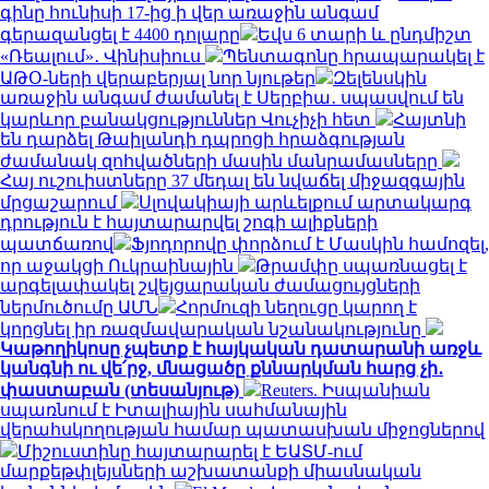
գինը հունիսի 17-ից ի վեր առաջին անգամ
գերազանցել է 4400 դոլարը
Եվս 6 տարի և ընդմիշտ
«Ռեալում»․ Վինիսիուս
Պենտագոնը հրապարակել է
ԱԹՕ-ների վերաբերյալ նոր նյութեր
Զելենսկին
առաջին անգամ ժամանել է Սերբիա․ սպասվում են
կարևոր բանակցություններ Վուչիչի հետ
Հայտնի
են դարձել Թաիլանդի դպրոցի հրաձգության
ժամանակ զոհվածների մասին մանրամասները
Հայ ուշուիստները 37 մեդալ են նվաճել միջազգային
մրցաշարում
Սլովակիայի արևելքում արտակարգ
դրություն է հայտարարվել շոգի ալիքների
պատճառով
Ֆյոդորովը փորձում է Մասկին համոզել,
որ աջակցի Ուկրաինային
Թրամփը սպառնացել է
արգելափակել շվեյցարական ժամացույցների
ներմուծումը ԱՄՆ
Հորմուզի նեղուցը կարող է
կորցնել իր ռազմավարական նշանակությունը
Կաթողիկոսը չպետք է հայկական դատարանի առջև
կանգնի ու վե՛րջ, մնացածը քննարկման հարց չի․
փաստաբան (տեսանյութ)
Reuters. Իսպանիան
սպառնում է Իտալիային սահմանային
վերահսկողության համար պատասխան միջոցներով
Միշուստինը հայտարարել է ԵԱՏՄ-ում
մարքեթփլեյսների աշխատանքի միասնական