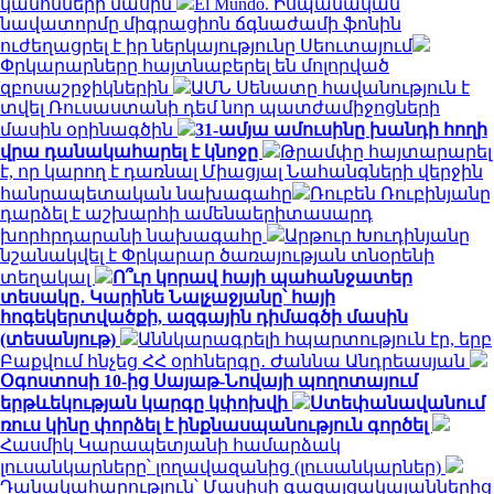
կանոնների մասին
El Mundo. Իսպանական
նավատորմը միգրացիոն ճգնաժամի ֆոնին
ուժեղացրել է իր ներկայությունը Սեուտայում
Փրկարարները հայտնաբերել են մոլորված
զբոսաշրջիկներին
ԱՄՆ Սենատը հավանություն է
տվել Ռուսաստանի դեմ նոր պատժամիջոցների
մասին օրինագծին
31-ամյա ամուսինը խանդի հողի
վրա դանակահարել է կնոջը
Թրամփը հայտարարել
է, որ կարող է դառնալ Միացյալ Նահանգների վերջին
հանրապետական ​​նախագահը
Ռուբեն Ռուբինյանը
դարձել է աշխարհի ամենաերիտասարդ
խորհրդարանի նախագահը
Արթուր Խուդինյանը
նշանակվել է Փրկարար ծառայության տնօրենի
տեղակալ
Ո՞ւր կորավ հայի պահանջատեր
տեսակը․ Կարինե Նալչաջյանը՝ հայի
հոգեկերտվածքի, ազգային դիմագծի մասին
(տեսանյութ)
Աննկարագրելի հպարտություն էր, երբ
Բաքվում հնչեց ՀՀ օրհներգը․ Ժաննա Անդրեասյան
Օգոստոսի 10-ից Սայաթ-Նովայի պողոտայում
երթևեկության կարգը կփոխվի
Ստեփանավանում
ռուս կինը փորձել է ինքնասպանություն գործել
Հասմիկ Կարապետյանի համարձակ
լուսանկարները՝ լողավազանից (լուսանկարներ)
Դանակահարություն՝ Մասիսի գազալցակայաններից