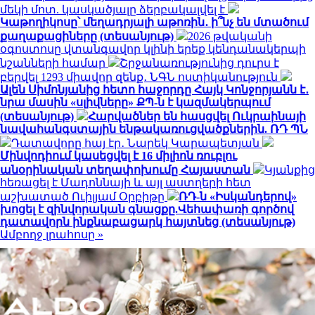
մեկի մոտ. կասկածյալը ձերբակալվել է
Կաթողիկոսը՝ մեղադրյալի աթոռին․ ի՞նչ են մտածում
քաղաքացիները (տեսանյութ)
2026 թվականի
օգոստոսը վտանգավոր կլինի երեք կենդանակերպի
նշանների համար
Շրջանառությունից դուրս է
բերվել 1293 միավոր զենք․ ՆԳՆ ոստիկանություն
Ալեն Սիմոնյանից հետո հաջորդը Հայկ Կոնջորյանն է․
նրա մասին «սլիվները» ՔՊ-ն է կազմակերպում
(տեսանյութ)
Հարվածներ են հասցվել Ուկրաինայի
նավահանգստային ենթակառուցվածքներին. ՌԴ ՊՆ
Դատավորը հայ էր․ Նարեկ Կարապետյան
Մինվոդիում կասեցվել է 16 միլիոն ռուբլու
անօրինական տեղափոխումը Հայաստան
Կյանքից
հեռացել է Մադոննայի և այլ աստղերի հետ
աշխատած Ուիլյամ Օրբիթը
ՌԴ-ն «Իսկանդերով»
խոցել է զինվորական գնացքը.Վեհափառի գործով
դատավորն ինքնաբացարկ հայտնեց (տեսանյութ)
Ամբողջ լրահոսը »