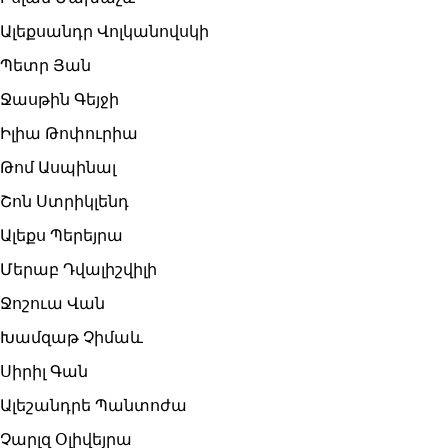
Ալեքսանդր Վոլկանովսկի
Պետր Յան
Ջասթին Գեյջի
Իլիա Թոփուրիա
Թոմ Ասպինալ
Շոն Ստրիկլենդ
Ալեքս Պերեյրա
Մերաբ Դվալիշվիլի
Ջոշուա Վան
Խամզաթ Չիմաև
Սիրիլ Գան
Ալեշանդրե Պանտոժա
Չարլզ Օլիվեյրա