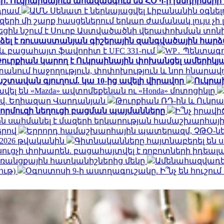
ր․ Ուկրաինայում ահազանգում են ՀՕՊ-ի խնդիրների
 դրամ
ԱՄՆ Սենատ է ներկայացվել Լիբանանին օգնել
երի մի շարք հասցեներում երկար ժամանակ լույս չի 
ղեցին նշում է Սուրբ Աստվածածնի վերափոխման տո
ձել է ռուսաստանյան գիշերային զանգվածային հար
և բացահայտ ֆավորիտ է UFC 331-ում
WP․ Պենտագո
ուրքիան կարող է Ուկրաինային փոխանցել ամերիկյ
տանում հաջողություն, փոփոխություն և նոր հնարավ
շտավան գյուղում. կա 10-ից ավելի վիրավոր
Ուկրաի
ել են «Mazda» ավտոմեքենան ու «Honda» մոտոցիկլը
-ով. Եղիազար Վարդանյան
Թուրքիան ՌԴ-ին և Ուկր
Հորմուզի նեղուցի բացման պայմանները
Ի՞նչ իրավ
ն սահմանել է մազերի երկարության համաշխարհայի
երով
Երրորդ համաշխարհային պատերազմ, ՉԹՕ-նե
 2026 թվականին
Գիտնականները հայտնաբերել են ս
ւսուցչի փոխարեն. բացահայտվել է ռոբոտների իդեա
 առանցքային հատկանիշներից մեկը
Ամենահազվադե
ութ)
Օգոստոսի 9-ի աստղագուշակը. Ի՞նչ են հուշու