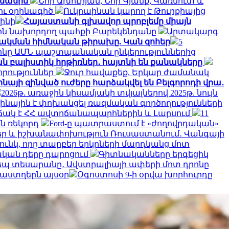
 մասին
Նոր Ախուրյան, Նոր Կյանք, Կառնուտ և
ու օրինագիծ
Ուկրաինան կարող է Թուրքիայից
լինի
Հայաստանի գլխավոր պրոբլեմը միայն
նին նախորդող պահքի Բարեկենդանը
Արտակարգ
ձակման հիմնական թիրախը. Կան զոհեր
5
նը ԱՄՆ պաշտպանական ընկերություններից
ան բալիստիկ հրթիռներ․ հայտնի են քանակները
որություններ
Ջուր հավաքեք. Երկար ժամանակ
նայի զինված ուժերը հարձակվել են Բելգորոդի վրա․
2026թ. առաջին կիսամյակի տվյալներով 2025թ. նույն
աինային է փոխանցել ռազմական գործողությունների
իճակ է ՀՀ ավտոճանապարհներին և Լարսում
11
ն ռեկորդ
Ford-ը պատրաստում է «ժողովրդական»
ր և իշխանափոխություն Ռուսաստանում․ Վանգայի
ունկ, որը տարբեր երկրների մարդկանց մոտ
լական դերը դպրոցում
Գիտնականները երգեցիկ
պ տեսարանը․ Ավստրալիայի ափերի մոտ դրոնը
մ աստղերն այսօր
Օգոստոսի 9-ի օրվա խորհուրդը