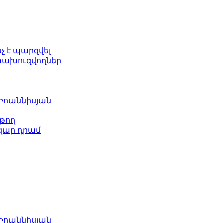
նչ է պարզվել
ետախուզվողներ
 Իոաննիսյան
թող
ազար դրամ
 Իոաննիսյան