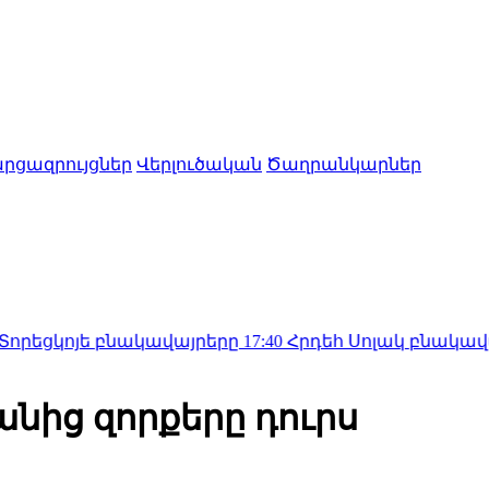
րցազրույցներ
Վերլուծական
Ծաղրանկարներ
ե բնակավայրերը
17:40
Հրդեհ Սոլակ բնակավայրում․ կա
անից զորքերը դուրս