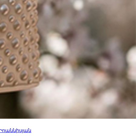
 Իոաննիսյան