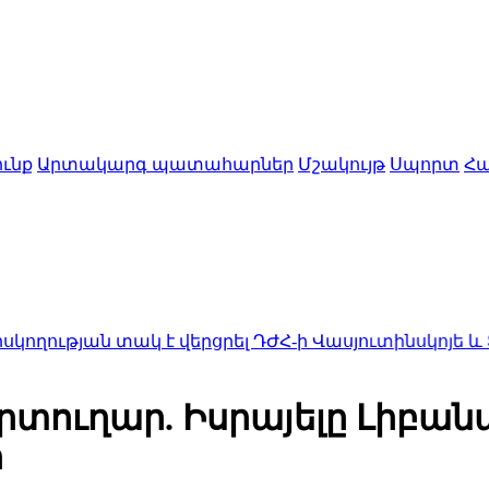
ւնք
Արտակարգ պատահարներ
Մշակույթ
Սպորտ
Հա
 տակ է վերցրել ԴԺՀ-ի Վասյուտինսկոյե և Տորեցկոյ
րտուղար. Իսրայելը Լիբան
ի