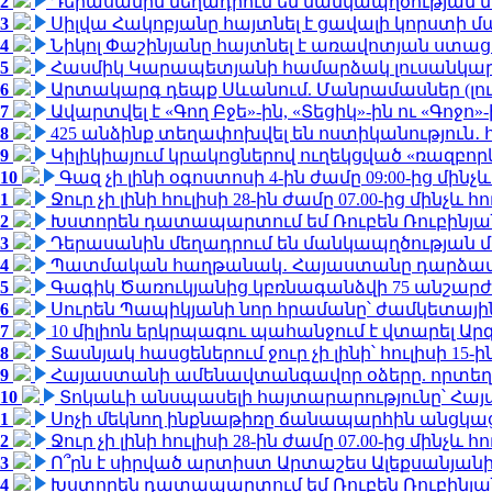
2
Դերասանին մեղադրում են մանկապղծության մե
3
Սիլվա Հակոբյանը հայտնել է ցավալի կորստի մ
4
Նիկոլ Փաշինյանը հայտնել է առավոտյան ստ
5
Հասմիկ Կարապետյանի համարձակ լուսանկարն
6
Արտակարգ դեպք Սևանում. Մանրամասներ (լո
7
Ավարտվել է «Գող Բջե»-ին, «Տեցիկ»-ին ու «Գոջ
8
425 անձինք տեղափոխվել են ոստիկանություն․
9
Կիլիկիայում կրակոցներով ուղեկցված «ռազբո
10
Գազ չի լինի օգոստոսի 4-ին ժամը 09:00-ից մինչև
1
Ջուր չի լինի հուլիսի 28-ին ժամը 07.00-ից մինչև հո
2
Խստորեն դատապարտում եմ Ռուբեն Ռուբինյանի
3
Դերասանին մեղադրում են մանկապղծության մե
4
Պատմական հաղթանակ․ Հայաստանը դարձավ 
5
Գագիկ Ծառուկյանից կբռնագանձվի 75 անշարժ գո
6
Սուրեն Պապիկյանի նոր հրամանը՝ ժամկետային
7
10 միլիոն երկրպագու պահանջում է վտարել Արգ
8
Տասնյակ հասցեներում ջուր չի լինի՝ հուլիսի 15-ին
9
Հայաստանի ամենավտանգավոր օձերը. որտեղ
10
Տոկաևի անսպասելի հայտարարությունը՝ Հայ
1
Սոչի մեկնող ինքնաթիռը ճանապարհին անցկացրե
2
Ջուր չի լինի հուլիսի 28-ին ժամը 07.00-ից մինչև հո
3
Ո՞րն է սիրված արտիստ Արտաշես Ալեքսանյա
4
Խստորեն դատապարտում եմ Ռուբեն Ռուբինյանի