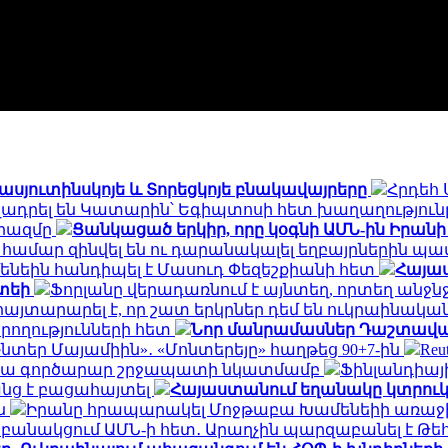
Վասյուտինսկոյե և Տորեցկոյե բնակավայրերը
Հրդեհ 
ադրել են Կատարին՝ Եգիպտոսի հետ խաղաղությունը
երազմը
Ցանկացած երկիր, որը կօգնի ԱՄՆ-ին Իրան
ւ համար զինվել են ու դարանակալել եղբայրներին պ
ենեին հանդիպել է Մասուդ Փեզեշքիանի հետ
Հայաս
իտեի
Ֆորլանը վերադառնում է այնտեղ, որտեղ անջնջե
 հայտարարել է, որ շատ երկրներ դեմ են ուկրաինակա
իրողությունների հետ
Նոր մանրամասներ Դաշտավան
Ինտեր Մայամիին»․ «Մոնտերեյը» հաղթեց 90+7-ին
Re
նրա գործարար շրջապատի նկատմամբ
Ֆինլանդիայ
նց է բացահայտել
Հայաստանում եղանակը կտրու
ան
Իրանը հրապարակել Մոջթաբա Խամենեիի առաջին
ք բանակցում ԱՄՆ-ի հետ․ Արաղչին պարզաբանել է 