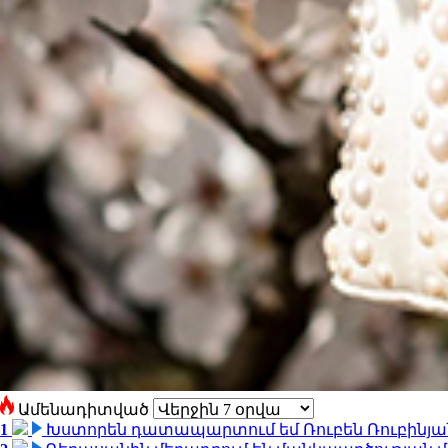
Ամենադիտված
1
Խստորեն դատապարտում եմ Ռուբեն Ռուբինյանի