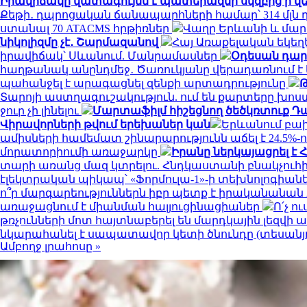
Իրավիճակը վատագույնն է պատերազմի սկզբից ի վե
Քեթի․ դպրոցական ճանապարհների համար՝ 314 մլն
ստանալ 70 ATACMS հրթիռներ
Վաղը Երևանի և մարզ
նիկոլիզմը չէ․ Շարմազանով
Հայ Առաքելական եկե
իրավիճակ՝ Սևանում. Մանրամասներ
Օդեսան դար
հաղթանակ անընդմեջ․ Ծառուկյանը վերադառնում է 
պահանջել է արագացնել զենքի արտադրությունը
Թ
Տարոյի աստղագուշակություն. ում են քարտերը խոս
ջուր չի լինելու
Մարտաֆիլմ հիշեցնող ծեծկռտուք Դա
Վիրավորների թվում երեխաներ կան
Երևանում բախվ
ամիսների համեմատ շինարարությունն աճել է 24.5%
մորատորիումի առաջարկը
Իրանը ներկայացրել է 
տարի առանց մազ կտրելու. Հնդկաստանի բնակչուհի
էլեկտրական պիկապ՝ «Ֆորմուլա-1»-ի տեխնոլոգիան
ո՞ր մարգարեություններն իբր պետք է իրականանան
առաջացնում է միանման հալյուցինացիաներ
Ո՛չ ո
թռչունների մոտ հայտնաբերել են մարդկային լեզվի
նկարահանել է սապատավոր կետի ծնունդը (տեսանյ
Ամբողջ լրահոսը »