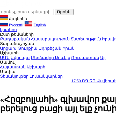
Հայերեն
Русский
English
Լրահոս
Ըստ թեմաների
Քաղաքական
Հասարակություն
Տնտեսություն
Իրավո
Տարածաշրջան
Արցախ
Թուրքիա
Ադրբեջան
Իրան
Աշխարհ
ԱՄՆ
Եվրոպա
Մերձավոր Արևելք
Ռուսաստան
Այլ
Մամուլ
Հայաստան
Աշխարհ
Մեդիա
Տեսանյութեր
Լուսանկարներ
17:50
ՌԴ ԶՈւ-ն վերահսկողության
«Հըզբոլլահի» գլխավոր քա
բերելուց բացի այլ ելք չուն