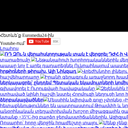
Հետևե՛ք Euromedia24-ին
Youtube-ում`
Լրահոս
ՌԴ ԶՈւ-ն վերահսկողության տակ է վերցրել ԴԺՀ-ի 
տարածումը
Նեթանյահուի խորհրդականներին մեղ
պապը կոչ է արել դադարեցնել Ուկրաինայում պատ
հրթիռների թիրախ. Ալի Նիկզադ
Վրեժխնդիր լինելո
հաշվեհարդարը
Իրանի գերագույն առաջնորդ Խամ
ներկայացրել՝ ընդդեմ Պետական եկամուտների կոմ
գլխավորել է Ուրուգվայի հավաքականը
Զելենսկին
ստիպված կլինի հաշվի նստել Հորմուզի նեղուցի նոր 
ձերբակալվածներ
Մեսսիին նվիրված գոլը չփրկեց «
հետաքննություններ են պատրաստում Թրամփի և 
անօրինական տեղափոխման խոշոր միջազգային ցա
կտանք +35°C-ից բարձր ջերմաստիճաններին. Ազիզյ
Ռոսարիո՝ հորը վերջին հրաժեշտը տալու
Մենք չեն