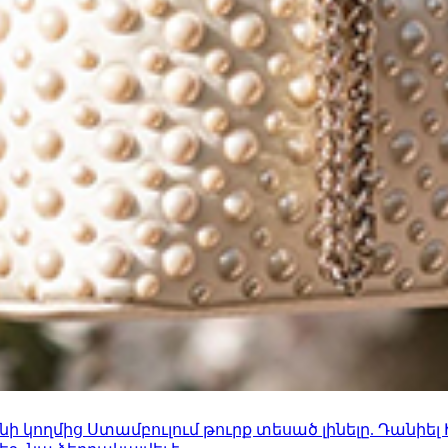
 կողմից Ստամբուլում թուրք տեսած լինելը. Դանիել