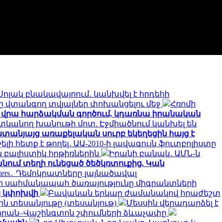
Սոլակ բնակավայրում․ կանխվել է հրդեհի
 վտանգող տվյալներ փոխանցելու մեջ
Հռոմի
ի վրա հարձակման գործում, կդառնա իրանական
ատկանող խանութի մոտ. Էջմիածնում կանխել են
տանյայց առաքելական սուրբ եկեղեցին հայց է
լի հետք է թողել․ ԱԱ-2010-ի լավագույն ֆուտբոլիստը
ն բալիստիկ հրթիռներին
Իրանի բանակ․ ԱՄՆ-ն
ում տեղի ունեցած ծեծկռտուքից. Կան
uters․ Դեմոկրատները լայնածավալ
ի սահմանապահ ծառայությունը միգրանտների
կ կփոխվի
Բավական երկար ժամանակով հրաժեշտ
 տեսանյութը (տեսանյութ)
Մեսսին վերադարձել է
Թեհրան–Վաշինգտոն շփումների ձևաչափը