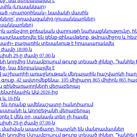
ջ․ նա ձերբակալվել է
ասին (Լուսանկար)
ացած «տարօրինակ» նամակի մասին
երը՝ լողավազանից (լուսանկարներ)
ւսանկարներ)
ո»-ին առնչվող քրեական վարույթի նախաքննությունը. ի
 հայտնաբերվել են զենք-զինամթերք, թմրամիջոց և հ
րկայի» բացառիկ տեսանյութ է հրապարակվել
 ժամը 18:00-ն
ւլիսի 29-ը ժամը 07.00-ն
 կողմից Ստամբուլում թուրք տեսած լինելը. Դանիել
ջ․ նա ձերբակալվել է
աշխարհի առաջնության մեդալային հաշվարկի հաղ
ւյք, 42 ավտոմեքենա, 105 միլիարդ 865 միլիոն 865 հ
 զինծառայողների վերաբերյալ
ենտինային ԱԱ-2026-ից
 և 16-ին
 են դրանք ամենաշատը հանդիպում
աստանի և Ադրբեջանի վերաբերյալ
լ է մեկ օր, սակայն տեղ չի հասել
ւլիսի 29-ը ժամը 07.00-ն
նի մահվան պատճառը. հայտնի են մանրամասներ
 կողմից Ստամբուլում թուրք տեսած լինելը. Դանիել