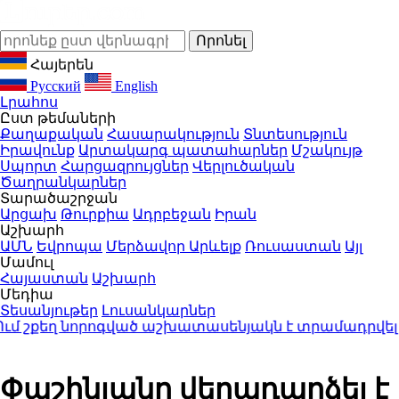
Հայերեն
Русский
English
Լրահոս
Ըստ թեմաների
Քաղաքական
Հասարակություն
Տնտեսություն
Իրավունք
Արտակարգ պատահարներ
Մշակույթ
Սպորտ
Հարցազրույցներ
Վերլուծական
Ծաղրանկարներ
Տարածաշրջան
Արցախ
Թուրքիա
Ադրբեջան
Իրան
Աշխարհ
ԱՄՆ
Եվրոպա
Մերձավոր Արևելք
Ռուսաստան
Այլ
Մամուլ
Հայաստան
Աշխարհ
Մեդիա
Տեսանյութեր
Լուսանկարներ
շքեղ նորոգված աշխատասենյակն է տրամադրվել Արայի
Փաշինյանը վերադարձել է