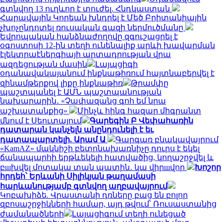
գտնվող 13 ուղևոր է տուժել. Հնդկաստան
Հարավային Կորեան խնդրել է Մեծ Բրիտանիային
չխոչընդոտել ռուսական գազի ներմուծմանը
Եվրոպական հանձնաժողովը զգուշացրել է
օգոստոսի 12-ին տեղի ունենալիք արևի խավարման
էլեկտրաէներգիայի արտադրության վրա
ազդեցության մասին
Լայպցիգի
օդանավակայանում ինքնաթիռում հայտնաբերվել է
զինամթերքով լիքը ինքնաթիռ
Թրամփը
պաշտպանել է ԱՄՆ պաշտպանության
նախարարին․ «Չափազանց գոհ եմ նրա
աշխատանքից»
Մինչև հինգ հազար միգրանտ
մնում է Սեուտայում
Գարեգին Բ Վեփահառին
դատարան կանչելն անընդունելի է եւ
դատապարտելի. Արամ Ա
Գարգառ բնակավայրում
«KamAZ» մակնիշի բետոնախառնիչը դուրս է եկել
ճանապարհի երթևեկելի հատվածից, կողաշրջվել և
բшխվել մոտակա տան պատին․ կա վիրшվոր
Խոշոր
հրդեհ՝ Երևանի Սիլիկյան թաղամասի
հարևանությամբ գտնվող աղբավայրում
Կոբախիձե. Վրաստանի դռները բաց են բոլոր
զբոսաշրջիկների համար, այդ թվում՝ Ռուսաստանից
ժամանածների
Լայպցիգում տեղի ունեցած