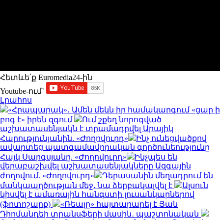
Հետևե՛ք Euromedia24-ին
Youtube-ում`
Լրահոս
«Հրապարակ»․ Ամեն մեկն իր համակարգում «ցար ի
բոգ է» իրեն զգում
Ում շքեղ նորոգված
աշխատասենյակն է տրամադրվել Արայիկ
Հարությունյանին. «Ժողովուրդ»
Ինչ ունեցվածքով
ավարտեց պատգամավորական գործունեությունը
Հայկ Սարգսյանը. «Ժողովուրդ»
Ինչպես են
վերաբաշխվել աշխատասենյակները Ազգային
ժողովում. «Ժողովուրդ»
Դերասանին մեղադրում են
մանկապղծության մեջ․ նա ձերբակալվել է
Ալսուն
կիսվել է ամառային հանգստի լուսանկարներով
(ֆոտոշարք)
«Ռեալը» հայտարարել է Յան
Դիոմանդեի տրանսֆերի մասին․ պաշտոնական