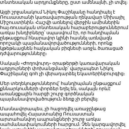
տնտեսական արդյունքները, ըստ ամենայնի, չի տվել։
Այցի շրջանակում Նիկոլ Փաշինյանը հանդիպել է
Ռուսաստանի կառավարության ղեկավար Միխայիլ
Միշուստինին։ Հաշվի առնելով վերջին ամիսներին
հայ-ռուսական տնտեսական հարաբերություններում
առկա խնդիրները՝ սպասվում էր, որ հանդիպման
ընթացքում հնարավոր կլինի հասնել առնվազն
որոշակի պայմանավորվածությունների, որոնք
կթեթևացնեն հայկական բիզնեսի առջև ծառացած
դժվարությունները։
Սակայն «Ժողովուրդ» օրաթերթի կառավարական
աղբյուրների փոխանցմամբ՝ վարչապետ Նիկոլ
Փաշինյանը գոհ չի վերադարձել Եկատերինբուրգից։
Մեր տեղեկություններով՝ հանդիպման ընթացքում
քննարկումների փորձեր եղել են, սակայն որևէ
առանցքային հարցի շուրջ գործնական
պայմանավորվածություն ձեռք չի բերվել։
Մասնավորապես, չի հաջողվել առաջընթաց
ապահովել Հայաստանից Ռուսաստան
արտահանվող ապրանքների շուրջ առկա
սահմանափակումների հարցում։ Չեն կարգավորվել