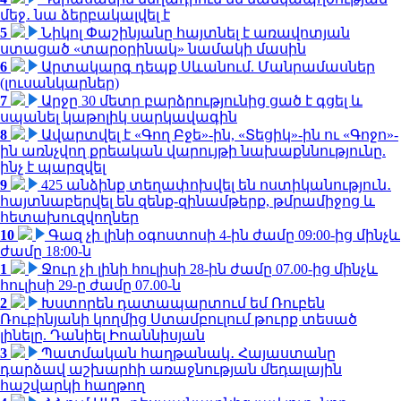
մեջ․ նա ձերբակալվել է
5
Նիկոլ Փաշինյանը հայտնել է առավոտյան
ստացած «տարօրինակ» նամակի մասին
6
Արտակարգ դեպք Սևանում. Մանրամասներ
(լուսանկարներ)
7
Արջը 30 մետր բարձրությունից ցած է գցել և
սպանել կաթոլիկ սարկավագին
8
Ավարտվել է «Գող Բջե»-ին, «Տեցիկ»-ին ու «Գոջո»-
ին առնչվող քրեական վարույթի նախաքննությունը.
ինչ է պարզվել
9
425 անձինք տեղափոխվել են ոստիկանություն․
հայտնաբերվել են զենք-զինամթերք, թմրամիջոց և
հետախուզվողներ
10
Գազ չի լինի օգոստոսի 4-ին ժամը 09:00-ից մինչև
ժամը 18:00-ն
1
Ջուր չի լինի հուլիսի 28-ին ժամը 07.00-ից մինչև
հուլիսի 29-ը ժամը 07.00-ն
2
Խստորեն դատապարտում եմ Ռուբեն
Ռուբինյանի կողմից Ստամբուլում թուրք տեսած
լինելը. Դանիել Իոաննիսյան
3
Պատմական հաղթանակ․ Հայաստանը
դարձավ աշխարհի առաջնության մեդալային
հաշվարկի հաղթող