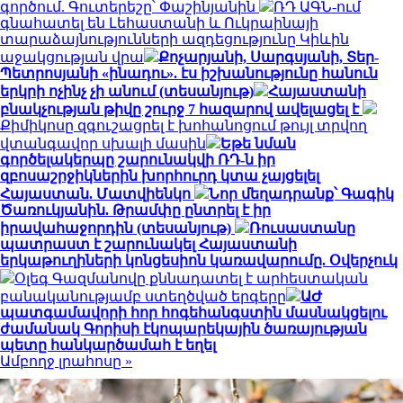
գործում. Գուտերեշը՝ Փաշինյանին
ՌԴ ԱԳՆ-ում
գնահատել են Լեհաստանի և Ուկրաինայի
տարաձայնությունների ազդեցությունը Կիևին
աջակցության վրա
Քոչարյանի, Սարգսյանի, Տեր-
Պետրոսյանի «ինադու». էս իշխանությունը հանուն
երկրի ոչինչ չի անում (տեսանյութ)
Հայաստանի
բնակչության թիվը շուրջ 7 հազարով ավելացել է
Քիմիկոսը զգուշացրել է խոհանոցում թույլ տրվող
վտանգավոր սխալի մասին
Եթե նման
գործելակերպը շարունակվի ՌԴ-ն իր
զբոսաշրջիկներին խորհուրդ կտա չայցելել
Հայաստան. Մատվիենկո
Նոր մեղադրանք՝ Գագիկ
Ծառուկյանին. Թրամփը ընտրել է իր
իրավահաջորդին (տեսանյութ)
Ռուսաստանը
պատրաստ է շարունակել Հայաստանի
երկաթուղիների կոնցեսիոն կառավարումը. Օվերչուկ
Օլեգ Գազմանովը քննադատել է արհեստական
բանականությամբ ստեղծված երգերը
ԱԺ
պատգամավորի հոր հոգեհանգստին մասնակցելու
ժամանակ Գորիսի էկոպարեկային ծառայության
պետը հանկարծամահ է եղել
Ամբողջ լրահոսը »