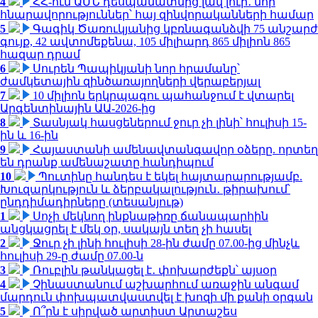
4
ՀՀ-ում ԱՄՆ դեսպանատնից լավ լուր․ նոր
հնարավորություններ՝ հայ զինվորականների համար
5
Գագիկ Ծառուկյանից կբռնագանձվի 75 անշարժ
գույք, 42 ավտոմեքենա, 105 միլիարդ 865 միլիոն 865
հազար դրամ
6
Սուրեն Պապիկյանի նոր հրամանը՝
ժամկետային զինծառայողների վերաբերյալ
7
10 միլիոն երկրպագու պահանջում է վտարել
Արգենտինային ԱԱ-2026-ից
8
Տասնյակ հասցեներում ջուր չի լինի՝ հուլիսի 15-
ին և 16-ին
9
Հայաստանի ամենավտանգավոր օձերը. որտեղ
են դրանք ամենաշատը հանդիպում
10
Պուտինը հանդես է եկել հայտարարությամբ.
Խուզարկություն և ձերբակալություն․ թիրախում՝
ընդդիմադիրները (տեսանյութ)
1
Սոչի մեկնող ինքնաթիռը ճանապարհին
անցկացրել է մեկ օր, սակայն տեղ չի հասել
2
Ջուր չի լինի հուլիսի 28-ին ժամը 07.00-ից մինչև
հուլիսի 29-ը ժամը 07.00-ն
3
Ռուբլին թանկացել է․ փոխարժեքն՝ այսօր
4
Չինաստանում աշխարհում առաջին անգամ
մարդուն փոխպատվաստվել է խոզի մի քանի օրգան
5
Ո՞րն է սիրված արտիստ Արտաշես