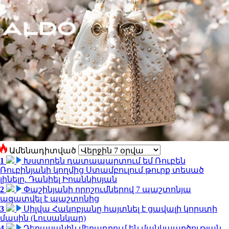
Ամենադիտված
1
Խստորեն դատապարտում եմ Ռուբեն
Ռուբինյանի կողմից Ստամբուլում թուրք տեսած
լինելը. Դանիել Իոաննիսյան
2
Փաշինյանի որոշումներով 7 պաշտոնյա
ազատվել է պաշտոնից
3
Սիլվա Հակոբյանը հայտնել է ցավալի կորստի
մասին (Լուսանկար)
4
Դերասանին մեղադրում են մանկապղծության