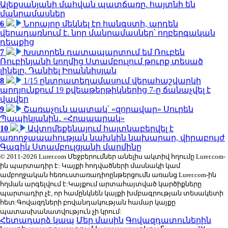
Ալեքսանյանի մահվան պատճառը. հայտնի են
մանրամասներ
6
Նորայրը մեկնել էր հանգստի, արդեն
վերադառնում է. նոր մանրամասներ՝ ողբերգական
դեպքից
7
Խստորեն դատապարտում եմ Ռուբեն
Ռուբինյանի կողմից Ստամբուլում թուրք տեսած
լինելը. Դանիել Իոաննիսյան
8
1/15 ընտրատեղամասում վերահաշվարկի
արդյունքում 19 քվեաթերթիկներից 7-ը ճանաչվել է
վավեր
9
Շառաչուն ապտակ՝ «զորավար» Սուրեն
Պապիկյանին․ «Հրապարակ»
10
Ավտոմեքենայում հայտնաբերվել է
առողջապահության նախկին նախարար, վիրաբույժ
Գագիկ Ստամբուլցյանի մարմինը
© 2011-2026 Lurer.com Մեջբերումներ անելիս ակտիվ հղումը Lurer.com-
ին պարտադիր է: Կայքի հոդվածների մասնակի կամ
ամբողջական հեռուստառադիոընթերցումն առանց Lurer.com-ին
հղման արգելվում է:Կայքում արտահայտված կարծիքները
պարտադիր չէ, որ համընկնեն կայքի խմբագրության տեսակետի
հետ:Գովազդների բովանդակության համար կայքը
պատասխանատվություն չի կրում:
Հետադարձ կապ
Մեր մասին
Գովազդատուներին