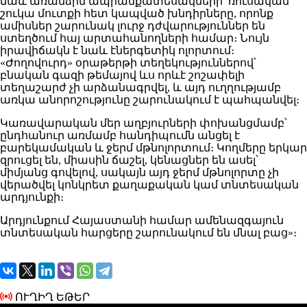
նաև առանձին ապրանքատեսակների՝ ռուսական
շուկա մուտքի հետ կապված խնդիրները, որոնք
ամիսներ շարունակ լուրջ դժվարություններ են
ստեղծում հայ արտահանողների համար։ Նույն
իրավիճակն է նաև էներգետիկ ոլորտում։
«Ժողովուրդ» օրաթերթի տեղեկություններով՝
բնական գազի թեմայով ևս որևէ շոշափելի
տեղաշարժ չի արձանագրվել, և այդ ուղղությամբ
առկա անորոշությունը շարունակում է պահպանվել։
Կառավարական մեր աղբյուրների փոխանցմամբ՝
ընդհանուր առմամբ հանդիպումն անցել է
բարեկամական և ջերմ մթնոլորտում։ Կողմերը երկար
զրուցել են, միասին ճաշել, կենացներ են ասել՝
միմյանց գովելով, սակայն այդ ջերմ մթնոլորտը չի
վերածվել կոնկրետ քաղաքական կամ տնտեսական
արդյունքի։
Արդյունքում Հայաստանի համար ամենազգայուն
տնտեսական հարցերը շարունակում են մնալ բաց»։
ՈՒՂԻՂ ԵԹԵՐ