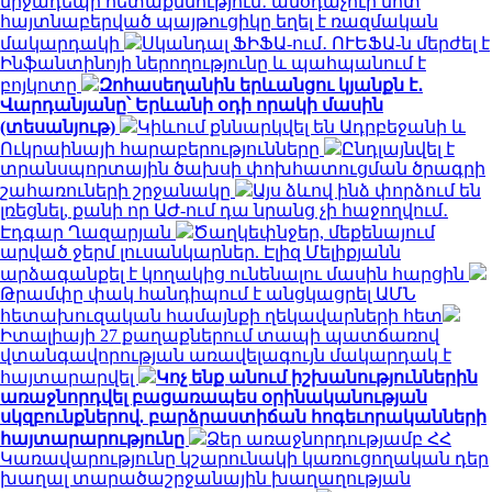
միջադեպի հետաքննություն․ անօդաչուի մոտ
հայտնաբերված պայթուցիկը եղել է ռազմական
մակարդակի
Սկանդալ ՖԻՖԱ-ում․ ՈՒԵՖԱ-ն մերժել է
Ինֆանտինոյի ներողությունը և պահպանում է
բոյկոտը
Զոհասեղանին երևանցու կյանքն է․
Վարդանյանը՝ Երևանի օդի որակի մասին
(տեսանյութ)
Կիևում քննարկվել են Ադրբեջանի և
Ուկրաինայի հարաբերությունները
Ընդլայնվել է
տրանսպորտային ծախսի փոխհատուցման ծրագրի
շահառուների շրջանակը
Այս ձևով ինձ փորձում են
լռեցնել, քանի որ ԱԺ-ում դա նրանց չի հաջողվում․
Էդգար Ղազարյան
Ծաղկեփնջեր, մեքենայում
արված ջերմ լուսանկարներ. Էլիզ Մելիքյանն
արձագանքել է կողակից ունենալու մասին հարցին
Թրամփը փակ հանդիպում է անցկացրել ԱՄՆ
հետախուզական համայնքի ղեկավարների հետ
Իտալիայի 27 քաղաքներում տապի պատճառով
վտանգավորության առավելագույն մակարդակ է
հայտարարվել
Կոչ ենք անում իշխանություններին
առաջնորդվել բացառապես օրինականության
սկզբունքներով. բարձրաստիճան հոգեւորականների
հայտարարությունը
Ձեր առաջնորդությամբ ՀՀ
Կառավարությունը կշարունակի կառուցողական դեր
խաղալ տարածաշրջանային խաղաղության