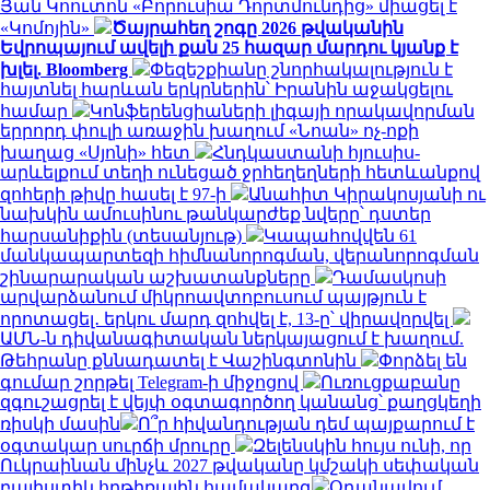
Յան Կոուտոն «Բորուսիա Դորտմունդից» միացել է
«Կոմոյին»
Ծայրահեղ շոգը 2026 թվականին
Եվրոպայում ավելի քան 25 հազար մարդու կյանք է
խլել. Bloomberg
Փեզեշքիանը շնորհակալություն է
հայտնել հարևան երկրներին՝ Իրանին աջակցելու
համար
Կոնֆերենցիաների լիգայի որակավորման
երրորդ փուլի առաջին խաղում «Նոան» ոչ-ոքի
խաղաց «Սյոնի» հետ
Հնդկաստանի հյուսիս-
արևելքում տեղի ունեցած ջրհեղեղների հետևանքով
զոհերի թիվը հասել է 97-ի
Անահիտ Կիրակոսյանի ու
նախկին ամուսինու թանկարժեք նվերը՝ դստեր
հարսանիքին (տեսանյութ)
Կապահովվեն 61
մանկապարտեզի հիմնանորոգման, վերանորոգման
շինարարական աշխատանքները
Դամասկոսի
արվարձանում միկրոավտոբուսում պայթյուն է
որոտացել․ երկու մարդ զոհվել է, 13-ը՝ վիրավորվել
ԱՄՆ-ն դիվանագիտական ներկայացում է խաղում.
Թեհրանը քննադատել է Վաշինգտոնին
Փորձել են
գումար շորթել Telegram-ի միջոցով
Ուռուցքաբանը
զգուշացրել է վեյփ օգտագործող կանանց՝ քաղցկեղի
ռիսկի մասին
Ո՞ր հիվանդության դեմ պայքարում է
օգտակար սուրճի մրուրը
Զելենսկին հույս ունի, որ
Ուկրաինան մինչև 2027 թվականը կմշակի սեփական
բալիստիկ հրթիռային համակարգ
Օդանավում