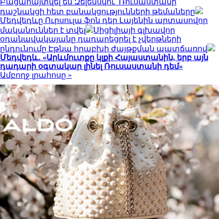
Բացահայտվել են Զելենսկու՝ Ռուսաստանի
դաշնակցի հետ բանակցությունների թեմաները
Մեդվեդևը Ուրսուլա ֆոն դեր Լայենին արտասովոր
մականուններ է տվել
Սիցիլիայի գլխավոր
օդանավակայանը դադարեցրել է չվերթների
ընդունումը Էթնա հրաբխի ժայթքման պատճառով
Մեդվեդև․ «Արևմուտքը կլքի Հայաստանին, երբ այն
դադարի օգտակար լինել Ռուսաստանի դեմ»
Ամբողջ լրահոսը »