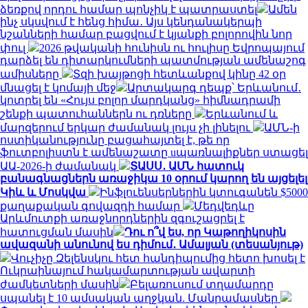
ձեռքով որդու համար պոնչիկ է պատրաստել
Ամեն
ինչ սկսվում է հենց հիմա․ Այս կենդանակերպի
նշանների համար բացվում է կյանքի բոլորովին նոր
փուլ
2026 թվականի հունիսն ու հուլիսը Եվրոպայում
դարձել են դիտարկումների պատմության ամենաշոգ
ամիսները
Տզի խայթոցի հետևանքով կինը 42 օր
մնացել է կոմայի մեջ
Արտակարգ դեպք՝ Երևանում․
կոտրել են «Հույս բոլոր մարդկանց» հիմնադրամի
շենքի պատուհաններն ու դռները
Երևանում և
մարզերում երկար ժամանակ լույս չի լինելու
ԱՄՆ-ի
ոստիկանությունը բացահայտել է, թե որ
ֆուտբոլիստն է ամենաշատը uպառնալիքներ ստացել
ԱԱ-2026-ի ժամանակ
ՏԱՍՍ․ ԱՄՆ հատուկ
բանագնացներն առաջիկա 10 օրում կարող են այցելել
Կիև և Մոսկվա
Ինֆլուենսերներին կտուգանեն $5000
քաղաքական գովազդի համար
Մեդվեդևը
Արևմուտքի առաջնորդներին զգուշացրել է
հատուցման մասին
Դու ո՞վ ես, որ Կաթողիկոսին
ավազանի անունով ես դիմում․ Ամալյան (տեսանյութ)
Վուչիչը Զելենսկու հետ հանդիպումից հետո խոսել է
Ուկրաինայում հակամարտության ավարտի
ժամկետների մասին
Բելառուսում տղամարդը
սպանել է 10 ամսական աղջկան. Մանրամասներ