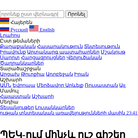
Հայերեն
Русский
English
Լրահոս
Ըստ թեմաների
Քաղաքական
Հասարակություն
Տնտեսություն
Իրավունք
Արտակարգ պատահարներ
Մշակույթ
Սպորտ
Հարցազրույցներ
Վերլուծական
Ծաղրանկարներ
Տարածաշրջան
Արցախ
Թուրքիա
Ադրբեջան
Իրան
Աշխարհ
ԱՄՆ
Եվրոպա
Մերձավոր Արևելք
Ռուսաստան
Այլ
Մամուլ
Հայաստան
Աշխարհ
Մեդիա
Տեսանյութեր
Լուսանկարներ
յան տնտեսական առավելությունների մասին
23:41
Ի՞ն
ՊԵԿ-ում մինչև ուշ գիշեր