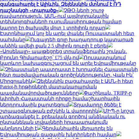
զանգահարել է Ալիևին. Զելենսկին մտնում է ՌԴ
դաշնակցի «տարածք»
ՉԹՕ-ների շուրջ
դավադրություն․ ԱՄՆ-ում այլմոլորակային
տեխնոլոգիաների ուսումնասիրության համար
կարող էր ծախսվել մոտ 1 տրիլիոն դոլար
Էստոնիայում կոչ են արել փակել Ռուսաստանի հետ
սահմանը
Ուգալդեի գոլը խաղադրույք կատարած
անձին ավելի քան 2,5 միլիոն ռուբլի է բերել
«Արսենալը» պայթեցրեց տրանսֆերային շուկան․
Բրունո Գիմարայեշը՝ £75 մլն-ով
Ռուսաստանում
կարևոր նախազգուշացում են արել Եվրամիությանը
Չինաստանը պատրաստ է խորացնել Հայաստանի
հետ ռազմավարական գործընկերությունը․ Վան Ին՝
Միրզոյանին
Զելենսկին բացահայտել է ԱՄՆ-ի հետ
Patriot-ի հրթիռների մատակարարման
պայմանավորվածությունները
Փաշինյան․ TRIPP-ը
կփոխի Հայաստանի դիրքը համաշխարհային
ներդրումային քարտեզում
Տղամարդը ծեծել է
շտապօգնության բժշկին և վարորդին
ՄԻՊ-ը կոշտ
արձագանքել է․ քրեական գործով անձնական ու
ընտանեկան տվյալների հրապարակումն
անընդունելի է
Գերմանիային մեղադրել են
Եվրամիության գազային խնդիրների համար