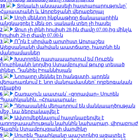
10
Տոկաևի անսպասելի հայտարարությունը՝
Հայաստանի և Ադրբեջանի վերաբերյալ
1
Սոչի մեկնող ինքնաթիռը ճանապարհին
անցկացրել է մեկ օր, սակայն տեղ չի հասել
2
Ջուր չի լինի հուլիսի 28-ին ժամը 07.00-ից մինչև
հուլիսի 29-ը ժամը 07.00-ն
3
Ո՞րն է սիրված արտիստ Արտաշես
Ալեքսանյանի մահվան պատճառը. հայտնի են
մանրամասներ
4
Խստորեն դատապարտում եմ Ռուբեն
Ռուբինյանի կողմից Ստամբուլում թուրք տեսած
լինելը. Դանիել Իոաննիսյան
5
Նորայրը մեկնել էր հանգստի, արդեն
վերադառնում է. նոր մանրամասներ՝ ողբերգական
դեպքից
6
Շառաչուն ապտակ՝ «զորավար» Սուրեն
Պապիկյանին․ «Հրապարակ»
7
Դերասանին մեղադրում են մանկապղծության
մեջ․ նա ձերբակալվել է
8
Ավտոմեքենայում հայտնաբերվել է
առողջապահության նախկին նախարար, վիրաբույժ
Գագիկ Ստամբուլցյանի մարմինը
9
Սուրեն Պապիկյանը պաշտոնից ազատել է