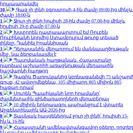
հրապարակվել
10
Գազ չի լինի օգոստոսի 4-ին ժամը 09:00-ից մինչև
ժամը 18:00-ն
1
Ջուր չի լինի հուլիսի 28-ին ժամը 07.00-ից մինչև
հուլիսի 29-ը ժամը 07.00-ն
2
Խստորեն դատապարտում եմ Ռուբեն
Ռուբինյանի կողմից Ստամբուլում թուրք տեսած
լինելը. Դանիել Իոաննիսյան
3
Դերասանին մեղադրում են մանկապղծության
մեջ․ նա ձերբակալվել է
4
Պատմական հաղթանակ․ Հայաստանը
դարձավ աշխարհի առաջնության մեդալային
հաշվարկի հաղթող
5
Գագիկ Ծառուկյանից կբռնագանձվի 75 անշարժ
գույք, 42 ավտոմեքենա, 105 միլիարդ 865 միլիոն 865
հազար դրամ
6
Սուրեն Պապիկյանի նոր հրամանը՝
ժամկետային զինծառայողների վերաբերյալ
7
10 միլիոն երկրպագու պահանջում է վտարել
Արգենտինային ԱԱ-2026-ից
8
Տասնյակ հասցեներում ջուր չի լինի՝ հուլիսի 15-
ին և 16-ին
9
Հայաստանի ամենավտանգավոր օձերը. որտեղ
են դրանք ամենաշատը հանդիպում