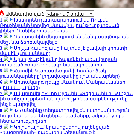
Ամենադիտված
1
Խստորեն դատապարտում եմ Ռուբեն
Ռուբինյանի կողմից Ստամբուլում թուրք տեսած
լինելը. Դանիել Իոաննիսյան
2
Դերասանին մեղադրում են մանկապղծության
մեջ․ նա ձերբակալվել է
3
Սիլվա Հակոբյանը հայտնել է ցավալի կորստի
մասին (Լուսանկար)
4
Նիկոլ Փաշինյանը հայտնել է առավոտյան
ստացած «տարօրինակ» նամակի մասին
5
Հասմիկ Կարապետյանի համարձակ
լուսանկարները՝ լողավազանից (լուսանկարներ)
6
Արտակարգ դեպք Սևանում. Մանրամասներ
(լուսանկարներ)
7
Ավարտվել է «Գող Բջե»-ին, «Տեցիկ»-ին ու «Գոջո»-
ին առնչվող քրեական վարույթի նախաքննությունը.
ինչ է պարզվել
8
425 անձինք տեղափոխվել են ոստիկանություն․
հայտնաբերվել են զենք-զինամթերք, թմրամիջոց և
հետախուզվողներ
9
Կիլիկիայում կրակոցներով ուղեկցված
«ռազբորկայի» բացառիկ տեսանյութ է