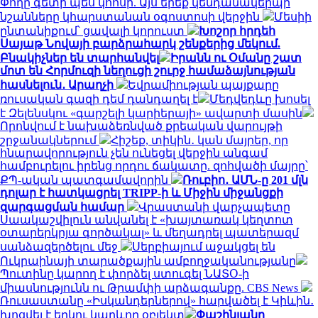
Փողը գետի պես կհոսի. Այս երեք կենդանակերպի
նշանները կհարստանան օգոստոսի վերջին
Մեսիի
ընտանիքում՝ ցավալի կորուստ
Խոշոր հրդեհ
Սայաթ Նովայի բարձրահարկ շենքերից մեկում.
Բնակիչներ են տարհանվել
Իրանն ու Օմանը շատ
մոտ են Հորմուզի նեղուցի շուրջ համաձայնության
հասնելուն․ Արաղչի
Եվրամիության պայքարը
ռուսական գազի դեմ դանդաղել է
Մեդվեդևը խոսել
է Զելենսկու «գարշելի կարիերայի» ավարտի մասին
Որոնվում է նախաձեռնված քրեական վարույթի
շրջանակներում
Հիշեք, տիկին․ կան մայրեր, որ
հնարավորություն չեն ունեցել վերջին անգամ
համբուրելու իրենց որդու ճակատը. զոհվածի մայրը՝
ՔՊ-ական պատգամավորին
Ռուբիո․ ԱՄՆ-ը 201 մլն
դոլար է հատկացրել TRIPP-ի և Միջին միջանցքի
զարգացման համար
Վրաստանի վարչապետը
Սաակաշվիլուն անվանել է «խայտառակ կեղտոտ
օտարերկրյա գործակալ» և մեղադրել պատերազմ
սանձազերծելու մեջ
Սերբիայում աջակցել են
Ուկրաինայի տարածքային ամբողջականությանը
Պուտինը կարող է փորձել ստուգել ՆԱՏՕ-ի
միասնությունն ու Թրամփի արձագանքը. CBS News
Ռուսաստանը «Իսկանդերներով» հարվածել է Կիևին․
խոցվել է երկու կարևոր օբյեկտ
Փաշինյանը