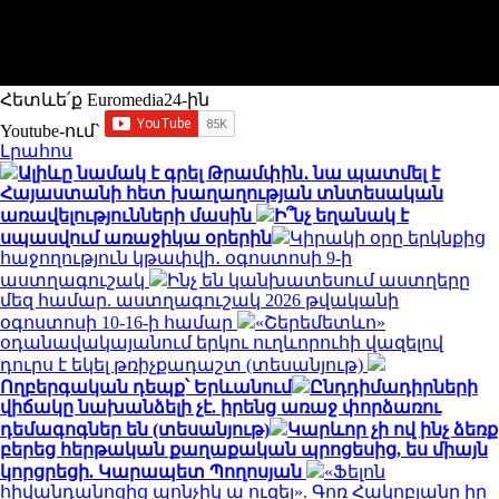
Հետևե՛ք Euromedia24-ին
Youtube-ում`
Լրահոս
Ալիևը նամակ է գրել Թրամփին․ նա պատմել է
Հայաստանի հետ խաղաղության տնտեսական
առավելությունների մասին
Ի՞նչ եղանակ է
սպասվում առաջիկա օրերին
Կիրակի օրը երկնքից
հաջողություն կթափվի․ օգոստոսի 9-ի
աստղագուշակ
Ինչ են կանխատեսում աստղերը
մեզ համար. աստղագուշակ 2026 թվականի
օգոստոսի 10-16-ի համար
«Շերեմետևո»
օդանավակայանում երկու ուղևորուհի վազելով
դուրս է եկել թռիչքադաշտ (տեսանյութ)
Ողբերգական դեպք՝ Երևանում
Ընդդիմադիրների
վիճակը նախանձելի չէ. իրենց առաջ փորձառու
դեմագոգներ են (տեսանյութ)
Կարևոր չի ով ինչ ձեռք
բերեց հերթական քաղաքական պրոցեսից, ես միայն
կորցրեցի. Կարապետ Պողոսյան
«Ֆելոն
հիվանդանոցից պոնչիկ ա ուզել». Գոռ Հակոբյանը իր