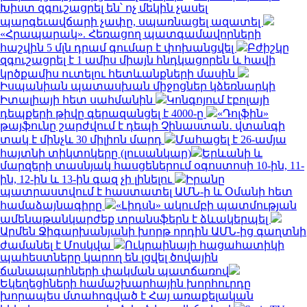
Խիստ զգուշացրել են՝ ոչ մեկին չասել
պարգեւավճարի չափը, սպառնացել ազատել
«Հրապարակ». Հեռացող պատգամավորների
հաշվին 5 մլն դրամ գումար է փոխանցվել
Բժիշկը
զգուշացրել է 1 ամիս միայն հնդկացորեն և հավի
կրծքամիս ուտելու հետևանքների մասին
Իսպանիան պատասխան միջոցներ կձեռնարկի
Իտալիայի հետ սահմանին
Կոնգոյում էբոլայի
դեպքերի թիվը գերազանցել է 4000-ը
«Դոլֆին»
թայֆունը շարժվում է դեպի Չինաստան․ վտանգի
տակ է մինչև 30 միլիոն մարդ
Մահացել է 26-ամյա
հայտնի տիկտոկերը (լուսանկար)
Երևանի և
մարզերի տասնյակ հասցեներում օգոստոսի 10-ին, 11-
ին, 12-ին և 13-ին գազ չի լինելու
Իրանը
պատրաստվում է հաստատել ԱՄՆ-ի և Օմանի հետ
համաձայնագիրը
«Լիդսն» ակումբի պատմության
ամենաթանկարժեք տրանսֆերն է ձևակերպել
Արմեն Ջիգարխանյանի խորթ որդին ԱՄՆ-ից գաղտնի
ժամանել է Մոսկվա
Ուկրաինայի հացահատիկի
պահեստները կարող են լցվել ծովային
ճանապարհների փակման պատճառով
Եկեղեցիների համաշխարհային խորհուրդը
խորապես մտահոգված է Հայ առաքելական