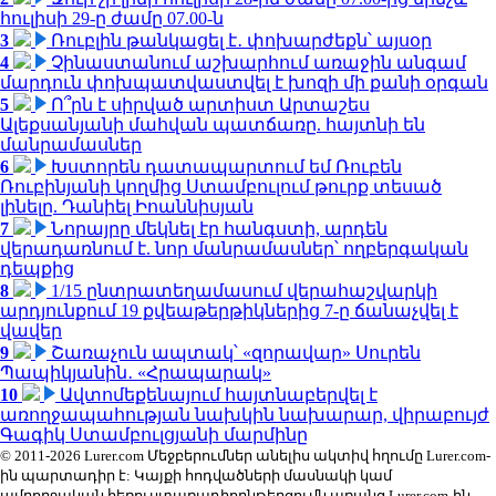
հուլիսի 29-ը ժամը 07.00-ն
3
Ռուբլին թանկացել է․ փոխարժեքն՝ այսօր
4
Չինաստանում աշխարհում առաջին անգամ
մարդուն փոխպատվաստվել է խոզի մի քանի օրգան
5
Ո՞րն է սիրված արտիստ Արտաշես
Ալեքսանյանի մահվան պատճառը. հայտնի են
մանրամասներ
6
Խստորեն դատապարտում եմ Ռուբեն
Ռուբինյանի կողմից Ստամբուլում թուրք տեսած
լինելը. Դանիել Իոաննիսյան
7
Նորայրը մեկնել էր հանգստի, արդեն
վերադառնում է. նոր մանրամասներ՝ ողբերգական
դեպքից
8
1/15 ընտրատեղամասում վերահաշվարկի
արդյունքում 19 քվեաթերթիկներից 7-ը ճանաչվել է
վավեր
9
Շառաչուն ապտակ՝ «զորավար» Սուրեն
Պապիկյանին․ «Հրապարակ»
10
Ավտոմեքենայում հայտնաբերվել է
առողջապահության նախկին նախարար, վիրաբույժ
Գագիկ Ստամբուլցյանի մարմինը
© 2011-2026 Lurer.com Մեջբերումներ անելիս ակտիվ հղումը Lurer.com-
ին պարտադիր է: Կայքի հոդվածների մասնակի կամ
ամբողջական հեռուստառադիոընթերցումն առանց Lurer.com-ին