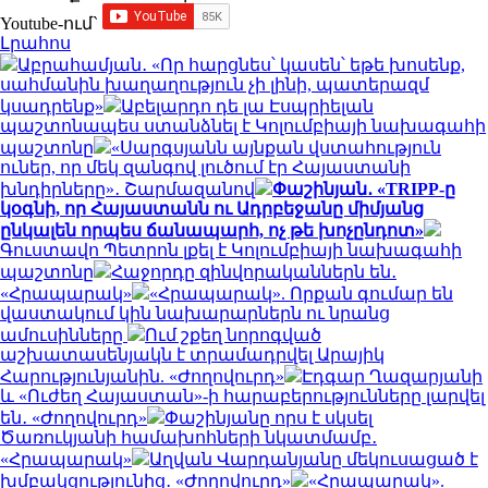
Youtube-ում`
Լրահոս
Աբրահամյան․ «Որ հարցնես՝ կասեն՝ եթե խոսենք,
սահմանին խաղաղություն չի լինի, պատերազմ
կսադրենք»
Աբելարդո դե լա Էսպրիելան
պաշտոնապես ստանձնել է Կոլումբիայի նախագահի
պաշտոնը
«Սարգսյանն այնքան վստահություն
ուներ, որ մեկ զանգով լուծում էր Հայաստանի
խնդիրները»․ Շարմազանով
Փաշինյան․ «TRIPP-ը
կօգնի, որ Հայաստանն ու Ադրբեջանը միմյանց
ընկալեն որպես ճանապարհ, ոչ թե խոչընդոտ»
Գուստավո Պետրոն լքել է Կոլումբիայի նախագահի
պաշտոնը
Հաջորդը զինվորականներն են․
«Հրապարակ»
«Հրապարակ». Որքան գումար են
վաստակում կին նախարարներն ու նրանց
ամուսինները
Ում շքեղ նորոգված
աշխատասենյակն է տրամադրվել Արայիկ
Հարությունյանին. «Ժողովուրդ»
Էդգար Ղազարյանի
և «Ուժեղ Հայաստան»-ի հարաբերությունները լարվել
են․ «Ժողովուրդ»
Փաշինյանը որս է սկսել
Ծառուկյանի համախոհների նկատմամբ․
«Հրապարակ»
Աղվան Վարդանյանը մեկուսացած է
խմբակցությունից․ «Ժողովուրդ»
«Հրապարակ».