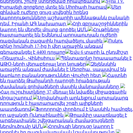
եկեղեցու շուրջ ստեղծված իրավիճակով
Syria TV.
Իսրայելի զորքերը մտել են Սիրիայի հարավ
Մեր
զինված ուժերը ցույց տվեցին իրենց
կարողությունները աշխարհի ամենաթանկ բանակի
դեմ. Իրանի ԱԳ նախարար
Հղի զբոսաշրջիկներին
կարող են մերժել մուտք գործել ԱՄՆ
Հութիները
հայտարարել են Եմենում պրոսաուդյան ուժերի
ռազմական բազային հարվածելու մասին
Ոսկու
գինը հունիսի 17-ից ի վեր առաջին անգամ
գերազանցել է 4400 դոլարը
Եվս 6 տարի և ընդմիշտ
«Ռեալում»․ Վինիսիուս
Պենտագոնը հրապարակել է
ԱԹՕ-ների վերաբերյալ նոր նյութեր
Զելենսկին
առաջին անգամ ժամանել է Սերբիա․ սպասվում են
կարևոր բանակցություններ Վուչիչի հետ
Հայտնի
են դարձել Թաիլանդի դպրոցի հրաձգության
ժամանակ զոհվածների մասին մանրամասները
Հայ ուշուիստները 37 մեդալ են նվաճել միջազգային
մրցաշարում
Սլովակիայի արևելքում արտակարգ
դրություն է հայտարարվել շոգի ալիքների
պատճառով
Ֆյոդորովը փորձում է Մասկին համոզել,
որ աջակցի Ուկրաինային
Թրամփը սպառնացել է
արգելափակել շվեյցարական ժամացույցների
ներմուծումը ԱՄՆ
Հորմուզի նեղուցը կարող է
կորցնել իր ռազմավարական նշանակությունը