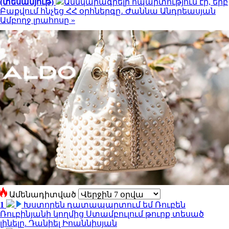
(տեսանյութ)
Աննկարագրելի հպարտություն էր, երբ
Բաքվում հնչեց ՀՀ օրհներգը․ Ժաննա Անդրեասյան
Ամբողջ լրահոսը »
Ամենադիտված
1
Խստորեն դատապարտում եմ Ռուբեն
Ռուբինյանի կողմից Ստամբուլում թուրք տեսած
լինելը. Դանիել Իոաննիսյան