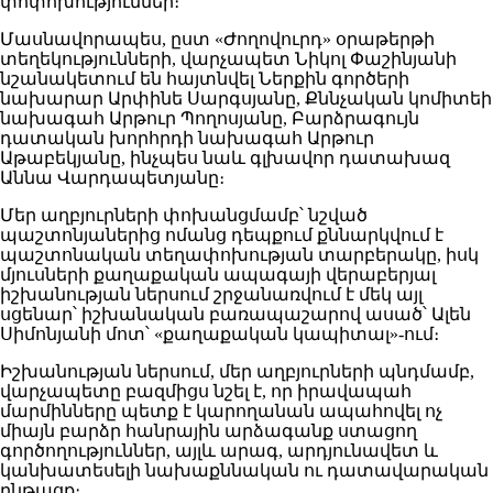
փոփոխություններ։
Մասնավորապես, ըստ «Ժողովուրդ» օրաթերթի
տեղեկությունների, վարչապետ Նիկոլ Փաշինյանի
նշանակետում են հայտնվել Ներքին գործերի
նախարար Արփինե Սարգսյանը, Քննչական կոմիտեի
նախագահ Արթուր Պողոսյանը, Բարձրագույն
դատական խորհրդի նախագահ Արթուր
Աթաբեկյանը, ինչպես նաև գլխավոր դատախազ
Աննա Վարդապետյանը։
Մեր աղբյուրների փոխանցմամբ՝ նշված
պաշտոնյաներից ոմանց դեպքում քննարկվում է
պաշտոնական տեղափոխության տարբերակը, իսկ
մյուսների քաղաքական ապագայի վերաբերյալ
իշխանության ներսում շրջանառվում է մեկ այլ
սցենար՝ իշխանական բառապաշարով ասած՝ Ալեն
Սիմոնյանի մոտ՝ «քաղաքական կապիտալ»-ում։
Իշխանության ներսում, մեր աղբյուրների պնդմամբ,
վարչապետը բազմիցս նշել է, որ իրավապահ
մարմինները պետք է կարողանան ապահովել ոչ
միայն բարձր հանրային արձագանք ստացող
գործողություններ, այլև արագ, արդյունավետ և
կանխատեսելի նախաքննական ու դատավարական
ընթացք։