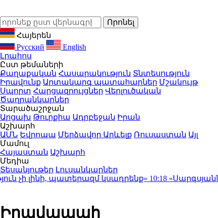
Հայերեն
Русский
English
Լրահոս
Ըստ թեմաների
Քաղաքական
Հասարակություն
Տնտեսություն
Իրավունք
Արտակարգ պատահարներ
Մշակույթ
Սպորտ
Հարցազրույցներ
Վերլուծական
Ծաղրանկարներ
Տարածաշրջան
Արցախ
Թուրքիա
Ադրբեջան
Իրան
Աշխարհ
ԱՄՆ
Եվրոպա
Մերձավոր Արևելք
Ռուսաստան
Այլ
Մամուլ
Հայաստան
Աշխարհ
Մեդիա
Տեսանյութեր
Լուսանկարներ
 չի լինի, պատերազմ կսադրենք»
10:18
«Սարգսյանն այն
Իրավապահ