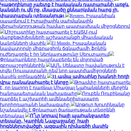
Կաթողիկոսը չպետք է հայկական դատարանի առջև
կանգնի ու վե՛րջ, մնացածը քննարկման հարց չի․
փաստաբան (տեսանյութ)
Reuters. Իսպանիան
սպառնում է Իտալիային սահմանային
վերահսկողության համար պատասխան միջոցներով
Միշուստինը հայտարարել է ԵԱՏՄ-ում
մարքեթփլեյսների աշխատանքի միասնական
կանոնների մասին
El Mundo. Իսպանական
նավատորմը միգրացիոն ճգնաժամի ֆոնին
ուժեղացրել է իր ներկայությունը Սեուտայում
Փրկարարները հայտնաբերել են մոլորված
զբոսաշրջիկներին
ԱՄՆ Սենատը հավանություն է
տվել Ռուսաստանի դեմ նոր պատժամիջոցների
մասին օրինագծին
31-ամյա ամուսինը խանդի հողի
վրա դանակահարել է կնոջը
Թրամփը հայտարարել
է, որ կարող է դառնալ Միացյալ Նահանգների վերջին
հանրապետական ​​նախագահը
Ռուբեն Ռուբինյանը
դարձել է աշխարհի ամենաերիտասարդ
խորհրդարանի նախագահը
Արթուր Խուդինյանը
նշանակվել է Փրկարար ծառայության տնօրենի
տեղակալ
Ո՞ւր կորավ հայի պահանջատեր
տեսակը․ Կարինե Նալչաջյանը՝ հայի
հոգեկերտվածքի, ազգային դիմագծի մասին