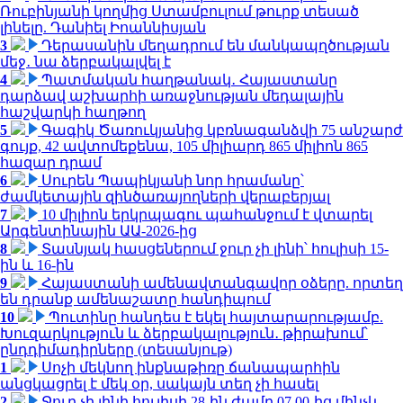
Ռուբինյանի կողմից Ստամբուլում թուրք տեսած
լինելը. Դանիել Իոաննիսյան
3
Դերասանին մեղադրում են մանկապղծության
մեջ․ նա ձերբակալվել է
4
Պատմական հաղթանակ․ Հայաստանը
դարձավ աշխարհի առաջնության մեդալային
հաշվարկի հաղթող
5
Գագիկ Ծառուկյանից կբռնագանձվի 75 անշարժ
գույք, 42 ավտոմեքենա, 105 միլիարդ 865 միլիոն 865
հազար դրամ
6
Սուրեն Պապիկյանի նոր հրամանը՝
ժամկետային զինծառայողների վերաբերյալ
7
10 միլիոն երկրպագու պահանջում է վտարել
Արգենտինային ԱԱ-2026-ից
8
Տասնյակ հասցեներում ջուր չի լինի՝ հուլիսի 15-
ին և 16-ին
9
Հայաստանի ամենավտանգավոր օձերը. որտեղ
են դրանք ամենաշատը հանդիպում
10
Պուտինը հանդես է եկել հայտարարությամբ.
Խուզարկություն և ձերբակալություն․ թիրախում՝
ընդդիմադիրները (տեսանյութ)
1
Սոչի մեկնող ինքնաթիռը ճանապարհին
անցկացրել է մեկ օր, սակայն տեղ չի հասել
2
Ջուր չի լինի հուլիսի 28-ին ժամը 07.00-ից մինչև