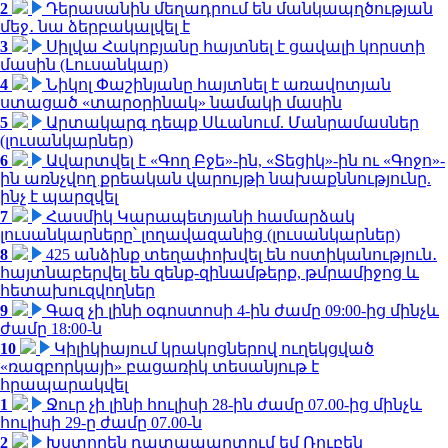
2
Դերասանին մեղադրում են մանկապղծության
մեջ․ նա ձերբակալվել է
3
Սիլվա Հակոբյանը հայտնել է ցավալի կորստի
մասին (Լուսանկար)
4
Նիկոլ Փաշինյանը հայտնել է առավոտյան
ստացած «տարօրինակ» նամակի մասին
5
Արտակարգ դեպք Սևանում. Մանրամասներ
(լուսանկարներ)
6
Ավարտվել է «Գող Բջե»-ին, «Տեցիկ»-ին ու «Գոջո»-
ին առնչվող քրեական վարույթի նախաքննությունը.
ինչ է պարզվել
7
Հասմիկ Կարապետյանի համարձակ
լուսանկարները՝ լողավազանից (լուսանկարներ)
8
425 անձինք տեղափոխվել են ոստիկանություն․
հայտնաբերվել են զենք-զինամթերք, թմրամիջոց և
հետախուզվողներ
9
Գազ չի լինի օգոստոսի 4-ին ժամը 09:00-ից մինչև
ժամը 18:00-ն
10
Կիլիկիայում կրակոցներով ուղեկցված
«ռազբորկայի» բացառիկ տեսանյութ է
հրապարակվել
1
Ջուր չի լինի հուլիսի 28-ին ժամը 07.00-ից մինչև
հուլիսի 29-ը ժամը 07.00-ն
2
Խստորեն դատապարտում եմ Ռուբեն