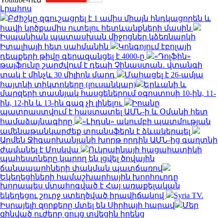
Լրահոս
Բժիշկը զգուշացրել է 1 ամիս միայն հնդկացորեն և
հավի կրծքամիս ուտելու հետևանքների մասին
Իսպանիան պատասխան միջոցներ կձեռնարկի
Իտալիայի հետ սահմանին
Կոնգոյում էբոլայի
դեպքերի թիվը գերազանցել է 4000-ը
«Դոլֆին»
թայֆունը շարժվում է դեպի Չինաստան․ վտանգի
տակ է մինչև 30 միլիոն մարդ
Մահացել է 26-ամյա
հայտնի տիկտոկերը (լուսանկար)
Երևանի և
մարզերի տասնյակ հասցեներում օգոստոսի 10-ին, 11-
ին, 12-ին և 13-ին գազ չի լինելու
Իրանը
պատրաստվում է հաստատել ԱՄՆ-ի և Օմանի հետ
համաձայնագիրը
«Լիդսն» ակումբի պատմության
ամենաթանկարժեք տրանսֆերն է ձևակերպել
Արմեն Ջիգարխանյանի խորթ որդին ԱՄՆ-ից գաղտնի
ժամանել է Մոսկվա
Ուկրաինայի հացահատիկի
պահեստները կարող են լցվել ծովային
ճանապարհների փակման պատճառով
Եկեղեցիների համաշխարհային խորհուրդը
խորապես մտահոգված է Հայ առաքելական
եկեղեցու շուրջ ստեղծված իրավիճակով
Syria TV.
Իսրայելի զորքերը մտել են Սիրիայի հարավ
Մեր
զինված ուժերը ցույց տվեցին իրենց