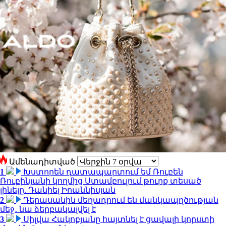
Ամենադիտված
1
Խստորեն դատապարտում եմ Ռուբեն
Ռուբինյանի կողմից Ստամբուլում թուրք տեսած
լինելը. Դանիել Իոաննիսյան
2
Դերասանին մեղադրում են մանկապղծության
մեջ․ նա ձերբակալվել է
3
Սիլվա Հակոբյանը հայտնել է ցավալի կորստի