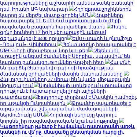
կարողությունները աշխարհի ամենաթանկ բանակի
դեմ. Իրանի ԱԳ նախարար
Հղի զբոսաշրջիկներին
կարող են մերժել մուտք գործել ԱՄՆ
Հութիները
հայտարարել են Եմենում պրոսաուդյան ուժերի
ռազմական բազային հարվածելու մասին
Ոսկու
գինը հունիսի 17-ից ի վեր առաջին անգամ
գերազանցել է 4400 դոլարը
Եվս 6 տարի և ընդմիշտ
«Ռեալում»․ Վինիսիուս
Պենտագոնը հրապարակել է
ԱԹՕ-ների վերաբերյալ նոր նյութեր
Զելենսկին
առաջին անգամ ժամանել է Սերբիա․ սպասվում են
կարևոր բանակցություններ Վուչիչի հետ
Հայտնի
են դարձել Թաիլանդի դպրոցի հրաձգության
ժամանակ զոհվածների մասին մանրամասները
Հայ ուշուիստները 37 մեդալ են նվաճել միջազգային
մրցաշարում
Սլովակիայի արևելքում արտակարգ
դրություն է հայտարարվել շոգի ալիքների
պատճառով
Ֆյոդորովը փորձում է Մասկին համոզել,
որ աջակցի Ուկրաինային
Թրամփը սպառնացել է
արգելափակել շվեյցարական ժամացույցների
ներմուծումը ԱՄՆ
Հորմուզի նեղուցը կարող է
կորցնել իր ռազմավարական նշանակությունը
Կաթողիկոսը չպետք է հայկական դատարանի առջև
կանգնի ու վե՛րջ, մնացածը քննարկման հարց չի․