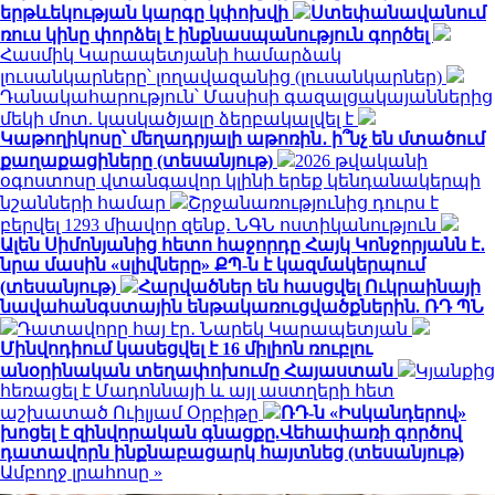
երթևեկության կարգը կփոխվի
Ստեփանավանում
ռուս կինը փորձել է ինքնասպանություն գործել
Հասմիկ Կարապետյանի համարձակ
լուսանկարները՝ լողավազանից (լուսանկարներ)
Դանակահարություն՝ Մասիսի գազալցակայաններից
մեկի մոտ. կասկածյալը ձերբակալվել է
Կաթողիկոսը՝ մեղադրյալի աթոռին․ ի՞նչ են մտածում
քաղաքացիները (տեսանյութ)
2026 թվականի
օգոստոսը վտանգավոր կլինի երեք կենդանակերպի
նշանների համար
Շրջանառությունից դուրս է
բերվել 1293 միավոր զենք․ ՆԳՆ ոստիկանություն
Ալեն Սիմոնյանից հետո հաջորդը Հայկ Կոնջորյանն է․
նրա մասին «սլիվները» ՔՊ-ն է կազմակերպում
(տեսանյութ)
Հարվածներ են հասցվել Ուկրաինայի
նավահանգստային ենթակառուցվածքներին. ՌԴ ՊՆ
Դատավորը հայ էր․ Նարեկ Կարապետյան
Մինվոդիում կասեցվել է 16 միլիոն ռուբլու
անօրինական տեղափոխումը Հայաստան
Կյանքից
հեռացել է Մադոննայի և այլ աստղերի հետ
աշխատած Ուիլյամ Օրբիթը
ՌԴ-ն «Իսկանդերով»
խոցել է զինվորական գնացքը.Վեհափառի գործով
դատավորն ինքնաբացարկ հայտնեց (տեսանյութ)
Ամբողջ լրահոսը »