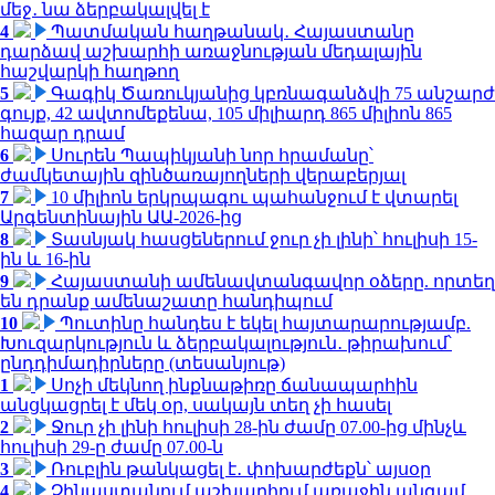
մեջ․ նա ձերբակալվել է
4
Պատմական հաղթանակ․ Հայաստանը
դարձավ աշխարհի առաջնության մեդալային
հաշվարկի հաղթող
5
Գագիկ Ծառուկյանից կբռնագանձվի 75 անշարժ
գույք, 42 ավտոմեքենա, 105 միլիարդ 865 միլիոն 865
հազար դրամ
6
Սուրեն Պապիկյանի նոր հրամանը՝
ժամկետային զինծառայողների վերաբերյալ
7
10 միլիոն երկրպագու պահանջում է վտարել
Արգենտինային ԱԱ-2026-ից
8
Տասնյակ հասցեներում ջուր չի լինի՝ հուլիսի 15-
ին և 16-ին
9
Հայաստանի ամենավտանգավոր օձերը. որտեղ
են դրանք ամենաշատը հանդիպում
10
Պուտինը հանդես է եկել հայտարարությամբ.
Խուզարկություն և ձերբակալություն․ թիրախում՝
ընդդիմադիրները (տեսանյութ)
1
Սոչի մեկնող ինքնաթիռը ճանապարհին
անցկացրել է մեկ օր, սակայն տեղ չի հասել
2
Ջուր չի լինի հուլիսի 28-ին ժամը 07.00-ից մինչև
հուլիսի 29-ը ժամը 07.00-ն
3
Ռուբլին թանկացել է․ փոխարժեքն՝ այսօր
4
Չինաստանում աշխարհում առաջին անգամ