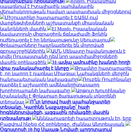
փաստաբան (տեսանյութ)
Reuters. Իսպանիան
սպառնում է Իտալիային սահմանային
վերահսկողության համար պատասխան միջոցներով
Միշուստինը հայտարարել է ԵԱՏՄ-ում
մարքեթփլեյսների աշխատանքի միասնական
կանոնների մասին
El Mundo. Իսպանական
նավատորմը միգրացիոն ճգնաժամի ֆոնին
ուժեղացրել է իր ներկայությունը Սեուտայում
Փրկարարները հայտնաբերել են մոլորված
զբոսաշրջիկներին
ԱՄՆ Սենատը հավանություն է
տվել Ռուսաստանի դեմ նոր պատժամիջոցների
մասին օրինագծին
31-ամյա ամուսինը խանդի հողի
վրա դանակահարել է կնոջը
Թրամփը հայտարարել
է, որ կարող է դառնալ Միացյալ Նահանգների վերջին
հանրապետական ​​նախագահը
Ռուբեն Ռուբինյանը
դարձել է աշխարհի ամենաերիտասարդ
խորհրդարանի նախագահը
Արթուր Խուդինյանը
նշանակվել է Փրկարար ծառայության տնօրենի
տեղակալ
Ո՞ւր կորավ հայի պահանջատեր
տեսակը․ Կարինե Նալչաջյանը՝ հայի
հոգեկերտվածքի, ազգային դիմագծի մասին
(տեսանյութ)
Աննկարագրելի հպարտություն էր, երբ
Բաքվում հնչեց ՀՀ օրհներգը․ Ժաննա Անդրեասյան
Օգոստոսի 10-ից Սայաթ-Նովայի պողոտայում