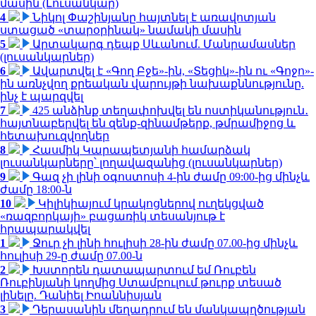
մասին (Լուսանկար)
4
Նիկոլ Փաշինյանը հայտնել է առավոտյան
ստացած «տարօրինակ» նամակի մասին
5
Արտակարգ դեպք Սևանում. Մանրամասներ
(լուսանկարներ)
6
Ավարտվել է «Գող Բջե»-ին, «Տեցիկ»-ին ու «Գոջո»-
ին առնչվող քրեական վարույթի նախաքննությունը.
ինչ է պարզվել
7
425 անձինք տեղափոխվել են ոստիկանություն․
հայտնաբերվել են զենք-զինամթերք, թմրամիջոց և
հետախուզվողներ
8
Հասմիկ Կարապետյանի համարձակ
լուսանկարները՝ լողավազանից (լուսանկարներ)
9
Գազ չի լինի օգոստոսի 4-ին ժամը 09:00-ից մինչև
ժամը 18:00-ն
10
Կիլիկիայում կրակոցներով ուղեկցված
«ռազբորկայի» բացառիկ տեսանյութ է
հրապարակվել
1
Ջուր չի լինի հուլիսի 28-ին ժամը 07.00-ից մինչև
հուլիսի 29-ը ժամը 07.00-ն
2
Խստորեն դատապարտում եմ Ռուբեն
Ռուբինյանի կողմից Ստամբուլում թուրք տեսած
լինելը. Դանիել Իոաննիսյան
3
Դերասանին մեղադրում են մանկապղծության