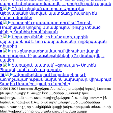
մարդուն փոխպատվաստվել է խոզի մի քանի օրգան
5
Ո՞րն է սիրված արտիստ Արտաշես
Ալեքսանյանի մահվան պատճառը. հայտնի են
մանրամասներ
6
Խստորեն դատապարտում եմ Ռուբեն
Ռուբինյանի կողմից Ստամբուլում թուրք տեսած
լինելը. Դանիել Իոաննիսյան
7
Նորայրը մեկնել էր հանգստի, արդեն
վերադառնում է. նոր մանրամասներ՝ ողբերգական
դեպքից
8
1/15 ընտրատեղամասում վերահաշվարկի
արդյունքում 19 քվեաթերթիկներից 7-ը ճանաչվել է
վավեր
9
Շառաչուն ապտակ՝ «զորավար» Սուրեն
Պապիկյանին․ «Հրապարակ»
10
Ավտոմեքենայում հայտնաբերվել է
առողջապահության նախկին նախարար, վիրաբույժ
Գագիկ Ստամբուլցյանի մարմինը
© 2011-2026 Lurer.com Մեջբերումներ անելիս ակտիվ հղումը Lurer.com-
ին պարտադիր է: Կայքի հոդվածների մասնակի կամ
ամբողջական հեռուստառադիոընթերցումն առանց Lurer.com-ին
հղման արգելվում է:Կայքում արտահայտված կարծիքները
պարտադիր չէ, որ համընկնեն կայքի խմբագրության տեսակետի
հետ:Գովազդների բովանդակության համար կայքը