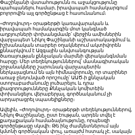
Փաշինյանի վստահությունն ու աջակցությունը
պահպանելու համար, իրավապահ համակարգում
բոլորովին այլ գործընթաց է հասունանում։
«Ժողովուրդ» օրաթերթի կառավարական և
իրավապահ համակարգին մոտ կանգնած
աղբյուրների փոխանցմամբ՝ վերջին ամիսներին
վարչապետ Նիկոլ Փաշինյանի աշխատակազմում և
իշխանական տարբեր օղակներում ակտիվորեն
քննարկվում է Ազգային անվտանգության
ծառայության քննչական մարմնի վերականգնման
հարցը։ Մեր տեղեկություններով՝ մասնագիտական
շրջանակները շարունակ վարչապետին
ներկայացնում են այն հիմնավորումը, որ տարիներ
առաջ ընդունված որոշումը՝ ԱԱԾ-ի քննչական
ստորաբաժանումը լուծարելու և դրա
լիազորությունները Քննչական կոմիտեին
փոխանցելու վերաբերյալ, գործնականում չի
արդարացրել սպասելիքները։
Ավելին, «Ժողովուրդ» օրաթերթի տեղեկություններով,
Նիկոլ Փաշինյանը, ըստ էության, արդեն տվել է
քաղաքական համաձայնությունը, որպեսզի
գործընթացը սկսվի։ Թե ինչ ժամկետներում այն
կմտնի գործնական փուլ, առայժմ հստակ չէ, սակայն