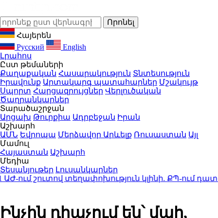
Հայերեն
Русский
English
Լրահոս
Ըստ թեմաների
Քաղաքական
Հասարակություն
Տնտեսություն
Իրավունք
Արտակարգ պատահարներ
Մշակույթ
Սպորտ
Հարցազրույցներ
Վերլուծական
Ծաղրանկարներ
Տարածաշրջան
Արցախ
Թուրքիա
Ադրբեջան
Իրան
Աշխարհ
ԱՄՆ
Եվրոպա
Մերձավոր Արևելք
Ռուսաստան
Այլ
Մամուլ
Հայաստան
Աշխարհ
Մեդիա
Տեսանյութեր
Լուսանկարներ
ւմ շուտով տեղափոխություն կլինի. ՔՊ-ում դատարկ 
Ինչին դիպչում են՝ մահ,