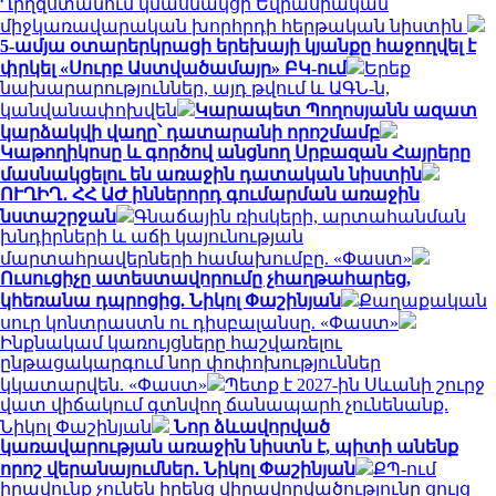
Ղրղզստանում կմասնակցի Եվրասիական
միջկառավարական խորհրդի հերթական նիստին
5-ամյա օտարերկրացի երեխայի կյանքը հաջողվել է
փրկել «Սուրբ Աստվածամայր» ԲԿ-ում
Երեք
նախարարություններ, այդ թվում և ԱԳՆ-ն,
կանվանափոխվեն
Կարապետ Պողոսյանն ազատ
կարձակվի վաղը՝ դատարանի որոշմամբ
Կաթողիկոսը և գործով անցնող Սրբազան Հայրերը
մասնակցելու են առաջին դատական նիստին
ՈՒՂԻՂ․ ՀՀ ԱԺ իններորդ գումարման առաջին
նստաշրջան
Գնաճային ռիսկերի, արտահանման
խնդիրների և աճի կայունության
մարտահրավերների համախումբը. «Փաստ»
Ուսուցիչը ատեստավորումը չհաղթահարեց,
կհեռանա դպրոցից. Նիկոլ Փաշինյան
Քաղաքական
սուր կոնտրաստն ու դիսբալանսը. «Փաստ»
Ինքնակամ կառույցները հաշվառելու
ընթացակարգում նոր փոփոխություններ
կկատարվեն. «Փաստ»
Պետք է 2027-ին Սևանի շուրջ
վատ վիճակում գտնվող ճանապարհ չունենանք.
Նիկոլ Փաշինյան
Նոր ձևավորված
կառավարության առաջին նիստն է, պիտի անենք
որոշ վերանայումներ․ Նիկոլ Փաշինյան
ՔՊ-ում
իրավունք չունեն իրենց վիրավորվածությունը ցույց