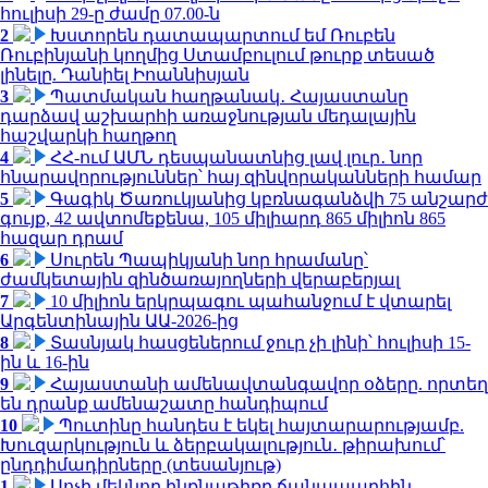
հուլիսի 29-ը ժամը 07.00-ն
2
Խստորեն դատապարտում եմ Ռուբեն
Ռուբինյանի կողմից Ստամբուլում թուրք տեսած
լինելը. Դանիել Իոաննիսյան
3
Պատմական հաղթանակ․ Հայաստանը
դարձավ աշխարհի առաջնության մեդալային
հաշվարկի հաղթող
4
ՀՀ-ում ԱՄՆ դեսպանատնից լավ լուր․ նոր
հնարավորություններ՝ հայ զինվորականների համար
5
Գագիկ Ծառուկյանից կբռնագանձվի 75 անշարժ
գույք, 42 ավտոմեքենա, 105 միլիարդ 865 միլիոն 865
հազար դրամ
6
Սուրեն Պապիկյանի նոր հրամանը՝
ժամկետային զինծառայողների վերաբերյալ
7
10 միլիոն երկրպագու պահանջում է վտարել
Արգենտինային ԱԱ-2026-ից
8
Տասնյակ հասցեներում ջուր չի լինի՝ հուլիսի 15-
ին և 16-ին
9
Հայաստանի ամենավտանգավոր օձերը. որտեղ
են դրանք ամենաշատը հանդիպում
10
Պուտինը հանդես է եկել հայտարարությամբ.
Խուզարկություն և ձերբակալություն․ թիրախում՝
ընդդիմադիրները (տեսանյութ)
1
Սոչի մեկնող ինքնաթիռը ճանապարհին