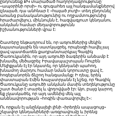
ընդունենք ՔԿ տարածած հաղորդագրությունը՝
«ապօրինի որսի» ու զուգահեռ այլ հանգամանքներով
(չնայած, դա անհնար է «հալած յուղի» տեղ ընդունել՝
առանց բանականությունից ու ողջամտությունից
հրաժարվելու), միևնույնն է, հազվագյուտ կենդանու
անկման համար մեղավորությունն
իշխանությունների վրա է:
Շատերը ենթադրում են, որ առյուծներից մեկին
նպատակային են սատկացրել, որպեսզի հավել յալ
ցավ պատճառեն քաղբանտարկյալ Գագիկ
Ծառուկյանին, որ այդ առյուծի ձագերին անձամբ է
խնամել, մեծացրել: Իրավապաշտպան Ռուբեն
Մելիքյանն էլ էր նկատել, որ կենդանի պահող,
խնամող մարդու համար նման կորուստը ցավ է,
հոգեբանորեն ճնշող հանգամանք: Ի դեպ, երեկ
փաստաբան Էմին Խաչատրյանն էլ նշեց, որ Գագիկ
Ծառուկյանը առյուծի անկման մասին տեղեկությունը
շատ ծանր է տարել և վրդովված էր: Այո, բայց կարող
եք չկասկածել, որ այդ ամենից մեկ այլ
անձնավորության «հոգին փառավորվել է»:
Ու որքան էլ անընկալելի լինի «իրեղեն ապացույց»
շնչավոր կենդանիների առգրավումը և իրենց