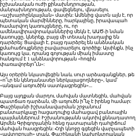
իշխանական ուժի քինախնդրության,
մանրախնդրության, ցավեցնելու, վնասելու
«աշխարհընկալման» մասին: Ամենից վատն այն է, որ
պետական մարմինները, հարկայինը, իրավապահ
համարվող կառույցները, ու, որ
ամենավիրավորականներից մեկն է, ԱԱԾ-ի նման
կառույցը, կներեք, բայց մի տեսակ խաղալիք են
դարձրել: Ցավալի է, բայց դարձրել են անձնական
քմահաճույքները բավարարելու գործիք: Այսինքն, ինչ
կառույց կա, դրանց գոյության միակ իմաստը
հանգում է 1 անձնավորության «հոգին
փառավորելո՞ւն»:
Այս օրերին նկատվեցին նաև սուր արձագանքներ, թե
«ո՞ւր են կենդանասեր ներկայացողները», կամ՝
«անգամ առյուծին սատկացրեցին»...
Բայց այդքան մարդու մահվան մատնեցին, մահվան
պատճառ դարձան, մի առյուծն ի՞նչ է իրենց համար:
Փաշինյանի իշխանավարման շրջանում
բանտարկյալը հացադուլից մահացավ բանտային
պայմաններում: Իշխանությանն ակտիվ քննադատող
Արմեն Գրիգորյանին հենց դատարանի դահլիճում
մահվան հասցրեցին: Հղի կնոջը գցեցին վարչապետի
«ավտոբուսի» տակ, Փաշինյանի նախընտրական