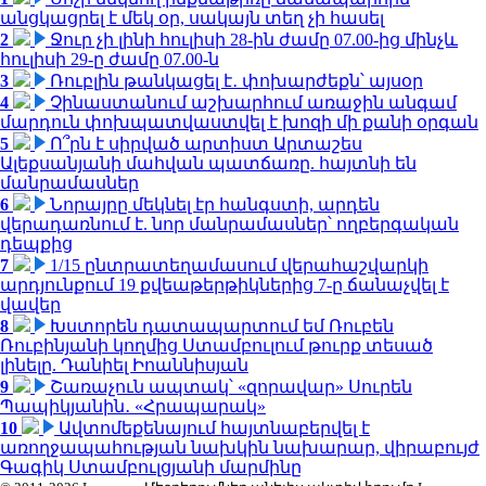
անցկացրել է մեկ օր, սակայն տեղ չի հասել
2
Ջուր չի լինի հուլիսի 28-ին ժամը 07.00-ից մինչև
հուլիսի 29-ը ժամը 07.00-ն
3
Ռուբլին թանկացել է․ փոխարժեքն՝ այսօր
4
Չինաստանում աշխարհում առաջին անգամ
մարդուն փոխպատվաստվել է խոզի մի քանի օրգան
5
Ո՞րն է սիրված արտիստ Արտաշես
Ալեքսանյանի մահվան պատճառը. հայտնի են
մանրամասներ
6
Նորայրը մեկնել էր հանգստի, արդեն
վերադառնում է. նոր մանրամասներ՝ ողբերգական
դեպքից
7
1/15 ընտրատեղամասում վերահաշվարկի
արդյունքում 19 քվեաթերթիկներից 7-ը ճանաչվել է
վավեր
8
Խստորեն դատապարտում եմ Ռուբեն
Ռուբինյանի կողմից Ստամբուլում թուրք տեսած
լինելը. Դանիել Իոաննիսյան
9
Շառաչուն ապտակ՝ «զորավար» Սուրեն
Պապիկյանին․ «Հրապարակ»
10
Ավտոմեքենայում հայտնաբերվել է
առողջապահության նախկին նախարար, վիրաբույժ
Գագիկ Ստամբուլցյանի մարմինը