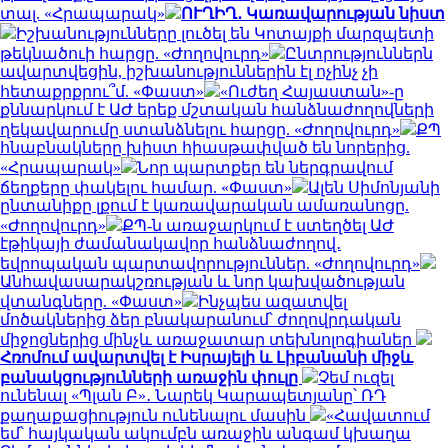
տալ. «Հրապարակ»
ՈՒՂԻՂ․ Կառավարության նիստ
Իշխանությունները լուծել են Կոտայքի մարզպետի
թեկնածուի հարցը. «Ժողովուրդ»
Ընտրություններն
ավարտվեցին, իշխանություններին էլ ոչինչ չի
հետաքրքրու՞մ. «Փաստ»
«Ուժեղ Հայաստան»-ը
քննարկում է ԱԺ երեք մշտական հանձնաժողովների
ղեկավարումը ստանձնելու հարցը. «Ժողովուրդ»
ՔՊ
հնաբնակները խիստ հիասթափված են նորերից.
«Հրապարակ»
Նոր պարտքեր են ներգրավում
ճեղքերը փակելու համար. «Փաստ»
Ալեն Սիմոնյանի
ընտանիքը լքում է կառավարական ամառանոցը.
«Ժողովուրդ»
ՔՊ-ն առաջարկում է ստեղծել ԱԺ
էթիկայի ժամանակավոր հանձնաժողով․
եվրոպական պարտավորություններ. «Ժողովուրդ»
Անհավասարակշռության և նոր կախվածության
վտանգները. «Փաստ»
Ինչպես ազատվել
մոծակներից ձեր բնակարանում՝ ժողովրդական
միջոցներից մինչև առաջատար տեխնոլոգիաներ
Հռոմում ավարտվել է Իսրայելի և Լիբանանի միջև
բանակցությունների առաջին փուլը
Չեմ ուզել
ունենալ «Պլան Բ»․ Նարեկ Կարապետյանը՝ ՌԴ
քաղաքացիություն ունենալու մասին
«Հավատում
եմ՝ հայկական ակումբն առաջին անգամ կխաղա