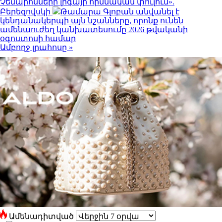
Չեմպիոնների լիգայի հիմնական փուլում».
Բերեզովսկի
Թամարա Գլոբան անվանել է
կենդանակերպի այն նշանները, որոնք ունեն
ամենաուժեղ կանխատեսումը 2026 թվականի
օգոստոսի համար
Ամբողջ լրահոսը »
Ամենադիտված