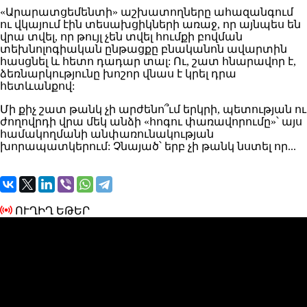
«Արարատցեմենտի» աշխատողները ահազանգում
ու վկայում էին տեսախցիկների առաջ, որ այնպես են
վրա տվել, որ թույլ չեն տվել հումքի բովման
տեխնոլոգիական ընթացքը բնականոն ավարտին
հասցնել և հետո դադար տալ: Ու, շատ հնարավոր է,
ձեռնարկությունը խոշոր վնաս է կրել դրա
հետևանքով:
Մի քիչ շատ թանկ չի արժենո՞ւմ երկրի, պետության ու
ժողովրդի վրա մեկ անձի «հոգու փառավորումը»՝ այս
համակողմանի անփառունակության
խորապատկերում: Չնայած՝ երբ չի թանկ նստել որ...
ՈՒՂԻՂ ԵԹԵՐ