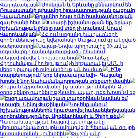
Վարդևանյան
Մոսկվան և Երևանը քննարկում են
Ռուսաստանի գլխավոր հյուպատոսության բացումը
Կապանում
Թրամփը հույս ունի համաձայնության
գալ Իրանի հետ
8 տարի իշխանության եք, երկար
իշխանության լինելը լավ տեղ չի տանում․ Արամ
Վարդևանյան
ՀՀ-ում առցանց խաղատների
գործունեությունը կվերահսկի Մալթայում գրանցված
օպերատորը
Սայաթ-Նովա պողոտայից 30-ամյա
տղամարդը դանակահարված վիճակում
տեղափոխվել է հիվանդանոց
Գուտերեշը
Հիրոսիմայում իր ելույթում չի հիշատակել ԱՄՆ-ի
մեղքը քաղաքի ռմբակոծության համար
«Ի՞նչ
տարբերություն՝ երբ կհրապարակվի». Գալյանը
խոսել է նոր Սահամանադրության տեքստի մասին
Տիգրան Աբրահամյանը՝ իշխանություններին. Ձեր
օրոք զենքը դարձել է թշնամու ավար, դեռ խոսո՞ւմ եք
Էսօր առավոտյան շատ տարօրինակ նամակ եմ
ստացել. Նիկոլ Փաշինյան
Կոչ ենք անում
իշխանություններին հրաժարվել հակաեկեղեցական
գործունեությունից․ Արգենտինայի և Չիլիի թեմ
Դատախազության հայցով պետությանը
վերադարձված գույքն ամրացվել է Պետական գույքի
կառավարման կոմիտեին
Փաշինյանը