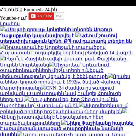
Հետևե՛ք Euromedia24-ին
Youtube-ում`
Լրահոս
«Մուլտի գրուպ» կոնցեռնի տնօրեն Արթուր
Դալլաքյանը կալանավորվել է
ԱԺ-ում շուտով
տեղափոխություն կլինի. ՔՊ-ում դատարկ տեղեր են
Ռուսաստանից Ադրբեջանի տարածքով
Հայաստան է ուղարկվել ցորենով բեռնված 14 վագոն
Ինչո՞ւ է Հաջիևն ավելի վստահ, քան Փաշինյանը․
Սուրեն Սուրենյանց
Միջադեպ՝ Երևանում․
օտարերկրացիների միջև տեղի ունեցած
վիճաբանությունը վերածվել է ծեծկռտուքի
Որպես
անհետ կորած որոնվում է 1992թ. ծնված Վահագ
Մարտիրոսյանը
CNN. 24 ժամվա ընթացքում
առնվազն 10 առևտրային նավ է անցել Հորմուզի
նեղուցով
Դուք սիրում եք, երբ Ձեզ գովում են.
Գաբրիելյանը` Վարդևանյանին
Ավտոմեքենայում
բռնկված հրդեհը հրշեջ-փրկարարները մարել են
Վենսը խոստովանել է Նեթանյահուի հետ
տարաձայնությունները
Նիկոլ Փաշինյանը հայտնել
է առավոտյան ստացած «տարօրինակ» նամակի
մասին
Աչքով տալ պետք չի, սաղ պարզ ա․ Արամ