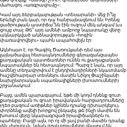
մահացու «առգրավումը»:
Կամ այդ ձերբակալության «տեսարանի» մեջ ի՞նչ
երևելի բան կար, որ դա հանրայնացնում են: Իրենց
ցածրության աստիճա՞նն էին ուզում մեկ անգամ ևս
ցույց տալ: Թե՞ այդ ամենի ամբողջ նպատակը վերը
ակնարկված անձնավորության «հոգին
փառավորվելու» պահն ապահովելն էր:
Ակնհայտ է, որ Գագիկ Ծառուկյանի դեմ այս
լայնածավալ հետապնդումները գերազանցապես
քաղաքական պատճառներ ունեն ու քաղաքական
նպատակներ են հետապնդում: Պարզ է նաև, որ այդ
ամենը տեղավորվում է ընդդիմադիրների նկատմամբ
հաշվեհարդար տեսնելու մասին Նիկոլ Փաշինյանի
նախընտրական սպառնալիքների (խոստումների)
շրջանակում:
Բայց, ամեն պարագայում, եթե մի կողմ դնենք զուտ
քաղաքական ու զուտ իրավական հարցադրումները
(դեռ բազում առիթներ կլինեն դրանք դիտարկելու),
փորձենք ավելի խորքով ընկալել, թե ինչի մասին են
խոսում վերը նկարագրված իրավիճակներն ու
պահերը: Բացի այն, որ ոչ մի լավ բանի մասին դրանք
չեն «խոսում», նման դրսևորումները վկայում են