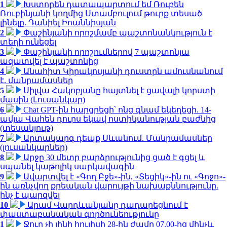
1
Խստորեն դատապարտում եմ Ռուբեն
Ռուբինյանի կողմից Ստամբուլում թուրք տեսած
լինելը. Դանիել Իոաննիսյան
2
Փաշինյանի որոշմամբ պաշտոնանկություն է
տեղի ունեցել
3
Փաշինյանի որոշումներով 7 պաշտոնյա
ազատվել է պաշտոնից
4
Անահիտ Կիրակոսյանի դուստրն ամուսնանում
է. մանրամասներ
5
Սիլվա Հակոբյանը հայտնել է ցավալի կորստի
մասին (Լուսանկար)
6
Chat GPT-ին հարցրեցի՝ ոնց գնամ եկեղեցի. 14-
ամյա Վահեն դուրս եկավ ոստիկանության բաժնից
(տեսանյութ)
7
Արտակարգ դեպք Սևանում. Մանրամասներ
(լուսանկարներ)
8
Արջը 30 մետր բարձրությունից ցած է գցել և
սպանել կաթոլիկ սարկավագին
9
Ավարտվել է «Գող Բջե»-ին, «Տեցիկ»-ին ու «Գոջո»-
ին առնչվող քրեական վարույթի նախաքննությունը.
ինչ է պարզվել
10
Արամ Վարդևանյանը դադարեցնում է
փաստաբանական գործունեությունը
1
Ջուր չի լինի հուլիսի 28-ին ժամը 07.00-ից մինչև