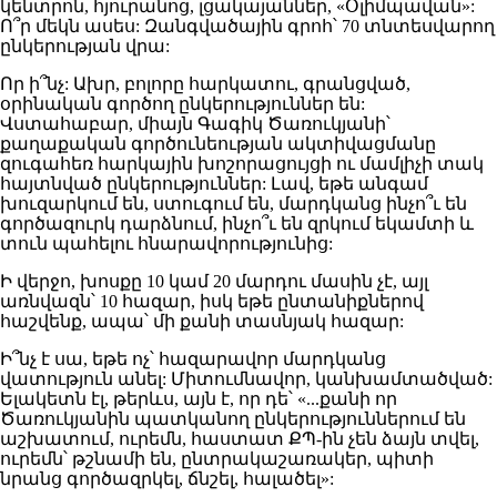
կենտրոն, հյուրանոց, լցակայաններ, «Օլիմպավան»:
Ո՞ր մեկն ասես: Զանգվածային գրոհ՝ 70 տնտեսվարող
ընկերության վրա:
Որ ի՞նչ: Ախր, բոլորը հարկատու, գրանցված,
օրինական գործող ընկերություններ են:
Վստահաբար, միայն Գագիկ Ծառուկյանի՝
քաղաքական գործունեության ակտիվացմանը
զուգահեռ հարկային խոշորացույցի ու մամլիչի տակ
հայտնված ընկերություններ: Լավ, եթե անգամ
խուզարկում են, ստուգում են, մարդկանց ինչո՞ւ են
գործազուրկ դարձնում, ինչո՞ւ են զրկում եկամտի և
տուն պահելու հնարավորությունից:
Ի վերջո, խոսքը 10 կամ 20 մարդու մասին չէ, այլ
առնվազն՝ 10 հազար, իսկ եթե ընտանիքներով
հաշվենք, ապա՝ մի քանի տասնյակ հազար:
Ի՞նչ է սա, եթե ոչ՝ հազարավոր մարդկանց
վատություն անել: Միտումնավոր, կանխամտածված:
Ելակետն էլ, թերևս, այն է, որ դե՝ «...քանի որ
Ծառուկյանին պատկանող ընկերություններում են
աշխատում, ուրեմն, հաստատ ՔՊ-ին չեն ձայն տվել,
ուրեմն՝ թշնամի են, ընտրակաշառակեր, պիտի
նրանց գործազրկել, ճնշել, հալածել»: