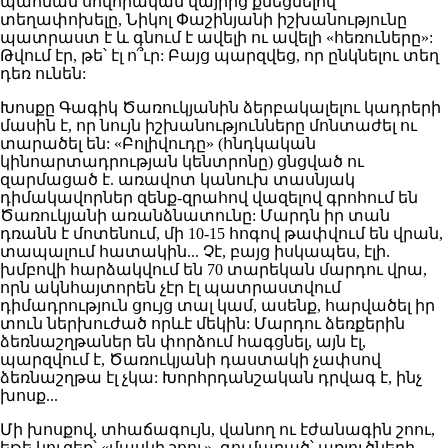
պահման սովորական վայրից քնեցնելով
տեղափոխելը, Նիկոլ Փաշինյանի իշխանությունը
պատրաստ է և գնում է ավելի ու ավելի «հեռուները»:
Թվում էր, թե՝ էլ ո՞ւր: Բայց պարզվեց, որ ընկնելու տեղ
դեռ ունեն:
Խոսքը Գագիկ Ծառուկյանին ձերբակալելու կադրերի
մասին է, որ նույն իշխանությունները մոնտաժել ու
տարածել են: «Բոլիվուդը» (հնդկական
կինոարտադրության կենտրոնը) ցնցված ու
զարմացած է. առավոտ կանուխ տասնյակ
դիմակավորներ զենք-զրահով վազելով գրոհում են
Ծառուկյանի առանձնատունը: Մարդն իր տան
դռանն է մոտենում, մի 10-15 հոգով թափվում են վրան,
տապալում հատակին... Չէ, բայց իսկապես, էլի.
խմբովի հարձակվում են 70 տարեկան մարդու վրա,
որն ակնհայտորեն չէր էլ պատրաստվում
դիմադրություն ցույց տալ կամ, ասենք, հարվածել իր
տուն ներխուժած որևէ մեկին: Մարդու ձեռքերին
ձեռնաշղթաներ են փորձում հագցնել, այն էլ,
պարզվում է, Ծառուկյանի դաստակի չափսով
ձեռնաշղթա էլ չկա: Խորհրդանշական դրվագ է, ինչ
խոսք...
Մի խոսքով, տհաճագույն, վանող ու էժանագին շոու,
եթե կուզեք՝ «մասկի շոու», գումարած՝ առյուծների