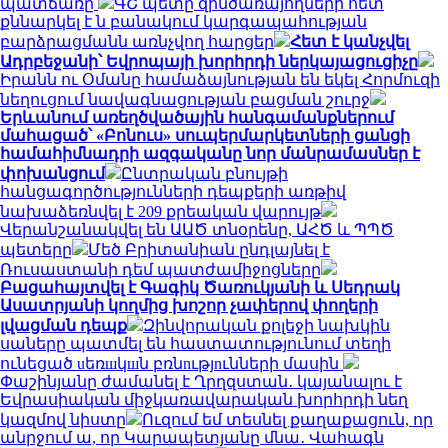
պատճառը
ԳՇ պետը զինծառայողների հետ
քննարկել է ն բանակում կարգապահության
բարձրացմանն առնչվող հարցեր
Հետ է կանչվել
Ադրբեջանի՝ Եվրոպայի խորհրդի ներկայացուցիչը
Իրանն ու Օմանը համաձայնության են եկել Հորմուզի
նեղուցում նավագնացության բացման շուրջ
Երևանում առեղծվածային հանգամանքներում
մահացած՝ «Բոնուս» սուպերմարկետների ցանցի
համահիմնադրի ազգականը նոր մանրամասներ է
փոխանցում
Ընտրական բնույթի
հանցագործությունների դեպքերի առթիվ
նախաձեռնվել է 209 քրեական վարույթ
Վերանշանակվել են ԱԱԾ տնօրենը, ԱՀԾ և ՊՊԾ
պետերը
Մեծ Բրիտանիան ընդլայնել է
Ռուսաստանի դեմ պատժամիջոցները
Բացահայտվել է Գագիկ Ծառուկյանի և Սեդրակ
Ասատրյանի կողմից խոշոր չափերով փողերի
լվացման դեպք
Զինվորական քոլեջի նախկին
սաները պատմել են հաստատությունում տեղի
ունեցած uեռшկшն բռնnւթյnւնների մասին
Փաշինյանը ժամանել է Ղրղզստան․ կայանալու է
Եվրասիական միջկառավարական խորհրդի նեղ
կազմով նիստը
Ուզում եմ տեսնել քաղաքացուն, որ
անրջում ա, որ Կարապետյանը մնա․ Վահագն