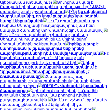
Ալեքսանյան (տեսանյութ)
Թուրքիան սկսել է
Բալթյան երկրների օդային պարեկությունը՝ ՆԱՏՕ-ի
առաքելության շրջանակներում
Ի՞նչ եք ակնկալում
Վարդևանյանից, որ կողմ քվերակեք նրա օգտին․
հարց՝ Ալեքսանյանին
1,7 մլն դրամ կհատկացվի
Ռաիսա Մկրտչյանի հուղարկավորության հետ
կապված ծախսերը փոխհատուցելու նպատակով
Europa Press. Իսպանիայի իշխանությունները
Սեուտային հատկացրել են 6.5 միլիոն եվրո՝
միգրանտներին օգնելու համար
Իրենք պետք է
կարողանան խլել, պայքարում ենք իրենց
ապօրինությունների դեմ. Սամվել Կարապետյան
FT.
Իսլանդիան պահանջում է ձկնորսության
վերահսկողություն, եթե միանա ԵՄ-ին
Նիկոլ
Փաշինյանը աշխատանքային այցով գտնվում է
Ղրղզստանում. Պուտինը վերադասավորել է
ռուսական բանակը
Հետազոտությունը
բացահայտել է շաքարախտի ռիսկը նվազեցնելու
անսպասելի միջոց
#ՈՒՂԻՂ․ Վահագն Ալեքսանյանի
ճեպազրույցը
Երևանում ծառն ընկել է Հասմիկ
Խոջյանի մեքենայի վրա. նա բողոքով դիմել է
քաղաքապետարանին
Աունն ու ՀՀ-ում Լիբանանի
դեսպանը քննարկել են 2 երկրների միջև
հարաբերությունների զարգացման ուղիները