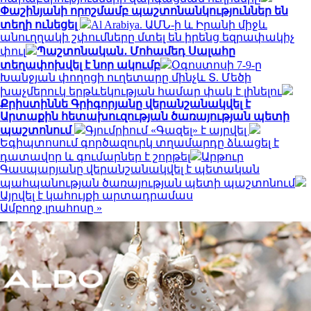
Փաշինյանի որոշմամբ պաշտոնանկություններ են
տեղի ունեցել
Al Arabiya. ԱՄՆ-ի և Իրանի միջև
անուղղակի շփումները մտել են իրենց եզրափակիչ
փուլ
Պաշտոնական․ Մոհամեդ Սալահը
տեղափոխվել է նոր ակումբ
Օգոստոսի 7-9-ը
Խանջյան փողոցի ուղետարը մինչև Տ. Մեծի
խաչմերուկ երթևեկության համար փակ է լինելու
Քրիստիննե Գրիգորյանը վերանշանակվել է
Արտաքին հետախուզության ծառայության պետի
պաշտոնում
Գյումրիում «Գազել» է այրվել
Եգիպտոսում գործազուրկ տղամարդը ձևացել է
դատավոր և գումարներ է շորթել
Արթուր
Գասպարյանը վերանշանակվել է պետական
պահպանության ծառայության պետի պաշտոնում
Այրվել է կահույքի արտադրամաս
Ամբողջ լրահոսը »