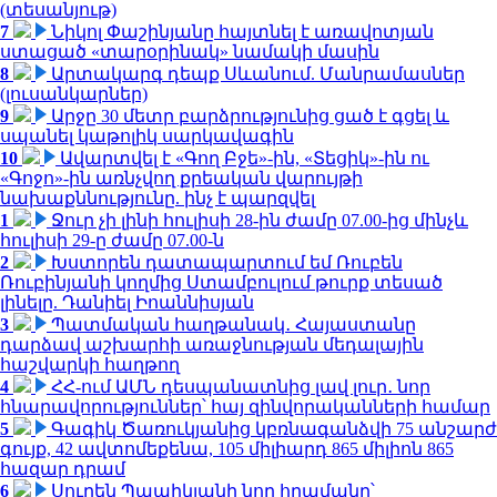
(տեսանյութ)
7
Նիկոլ Փաշինյանը հայտնել է առավոտյան
ստացած «տարօրինակ» նամակի մասին
8
Արտակարգ դեպք Սևանում. Մանրամասներ
(լուսանկարներ)
9
Արջը 30 մետր բարձրությունից ցած է գցել և
սպանել կաթոլիկ սարկավագին
10
Ավարտվել է «Գող Բջե»-ին, «Տեցիկ»-ին ու
«Գոջո»-ին առնչվող քրեական վարույթի
նախաքննությունը. ինչ է պարզվել
1
Ջուր չի լինի հուլիսի 28-ին ժամը 07.00-ից մինչև
հուլիսի 29-ը ժամը 07.00-ն
2
Խստորեն դատապարտում եմ Ռուբեն
Ռուբինյանի կողմից Ստամբուլում թուրք տեսած
լինելը. Դանիել Իոաննիսյան
3
Պատմական հաղթանակ․ Հայաստանը
դարձավ աշխարհի առաջնության մեդալային
հաշվարկի հաղթող
4
ՀՀ-ում ԱՄՆ դեսպանատնից լավ լուր․ նոր
հնարավորություններ՝ հայ զինվորականների համար
5
Գագիկ Ծառուկյանից կբռնագանձվի 75 անշարժ
գույք, 42 ավտոմեքենա, 105 միլիարդ 865 միլիոն 865
հազար դրամ
6
Սուրեն Պապիկյանի նոր հրամանը՝