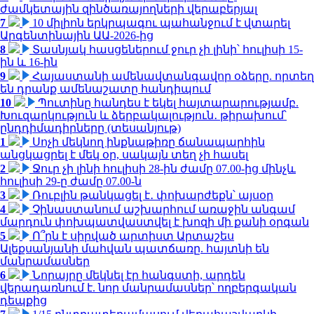
ժամկետային զինծառայողների վերաբերյալ
7
10 միլիոն երկրպագու պահանջում է վտարել
Արգենտինային ԱԱ-2026-ից
8
Տասնյակ հասցեներում ջուր չի լինի՝ հուլիսի 15-
ին և 16-ին
9
Հայաստանի ամենավտանգավոր օձերը. որտեղ
են դրանք ամենաշատը հանդիպում
10
Պուտինը հանդես է եկել հայտարարությամբ.
Խուզարկություն և ձերբակալություն․ թիրախում՝
ընդդիմադիրները (տեսանյութ)
1
Սոչի մեկնող ինքնաթիռը ճանապարհին
անցկացրել է մեկ օր, սակայն տեղ չի հասել
2
Ջուր չի լինի հուլիսի 28-ին ժամը 07.00-ից մինչև
հուլիսի 29-ը ժամը 07.00-ն
3
Ռուբլին թանկացել է․ փոխարժեքն՝ այսօր
4
Չինաստանում աշխարհում առաջին անգամ
մարդուն փոխպատվաստվել է խոզի մի քանի օրգան
5
Ո՞րն է սիրված արտիստ Արտաշես
Ալեքսանյանի մահվան պատճառը. հայտնի են
մանրամասներ
6
Նորայրը մեկնել էր հանգստի, արդեն
վերադառնում է. նոր մանրամասներ՝ ողբերգական
դեպքից