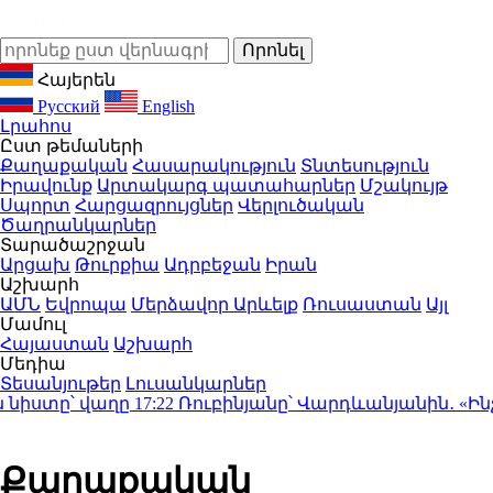
Հայերեն
Русский
English
Լրահոս
Ըստ թեմաների
Քաղաքական
Հասարակություն
Տնտեսություն
Իրավունք
Արտակարգ պատահարներ
Մշակույթ
Սպորտ
Հարցազրույցներ
Վերլուծական
Ծաղրանկարներ
Տարածաշրջան
Արցախ
Թուրքիա
Ադրբեջան
Իրան
Աշխարհ
ԱՄՆ
Եվրոպա
Մերձավոր Արևելք
Ռուսաստան
Այլ
Մամուլ
Հայաստան
Աշխարհ
Մեդիա
Տեսանյութեր
Լուսանկարներ
տը՝ վաղը
17:22
Ռուբինյանը՝ Վարդևանյանին․ «Ինչո՞ւ 
Քաղաքական