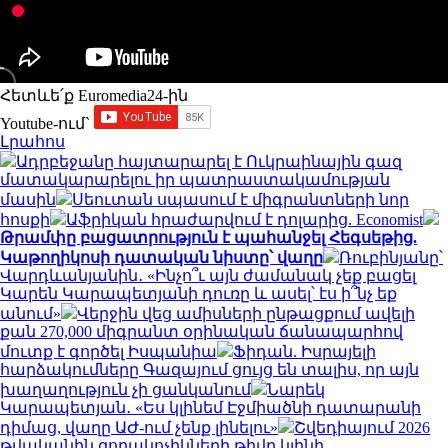
Հետևե՛ք Euromedia24-ին
Youtube-ում`
Լրահոս
Ադրբեջանը հայտարարել է Ուկրաինային գազ
մատակարարելու իր պատրաստակամության
մասին
Սեուտան սպասում է միգրանտների նոր
հոսքի
Աֆրիկան ​​հրաժարվում է դոլարից. Economist
Թրամփը բացատրություն է պահանջել Հեգսեթից.
Կաթողիկոսի դատական նիստը՝ վաղը
Ռուբինյանը՝
Վարդևանյանին․ «Ինչո՞ւ այն ժամանակ չեք բացել
Կարեն Կարապետյանի դուռը և ասել՝ էս ի՞նչ եք
անում»
Վերջին վեց ամիսների ընթացքում ավելի
քան 270,000 միգրանտ օրինական ճանապարհով
մուտք է գործել Իսպանիա
Ֆիդան. Իսրայելի
հարձակումները Գազայում ցույց են տալիս, որ այն
խաղաղություն չի ցանկանում
Նարեկ
Կարապետյան․ «Ես կլինեմ Էջմիածնի դատարանի
դիմաց, վաղը ԱԺ-ում չենք լինելու»
Շվեդիայում 2026
թվականին զորակոչիկների թիվը կլինի