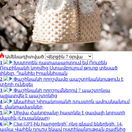
Ամենադիտված
1
Խստորեն դատապարտում եմ Ռուբեն
Ռուբինյանի կողմից Ստամբուլում թուրք տեսած
լինելը. Դանիել Իոաննիսյան
2
Փաշինյանի որոշմամբ պաշտոնանկություն է
տեղի ունեցել
3
Փաշինյանի որոշումներով 7 պաշտոնյա
ազատվել է պաշտոնից
4
Անահիտ Կիրակոսյանի դուստրն ամուսնանում
է. մանրամասներ
5
Սիլվա Հակոբյանը հայտնել է ցավալի կորստի
մասին (Լուսանկար)
6
Chat GPT-ին հարցրեցի՝ ոնց գնամ եկեղեցի. 14-
ամյա Վահեն դուրս եկավ ոստիկանության բաժնից