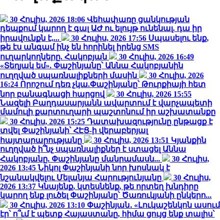
30 Հուլիս, 2026 18:06
Վեհափառը ցանկության
դեպքում կարող է գալ ԱԺ ու ելույթ ունենալ. դա իր
իրավունքն է,...
30 Հուլիս, 2026 17:56
Սպասելու ենք,
թե էս անգամ ինչ են հորինել իրենց SMS
ուղարկողները. Հակոբյան
30 Հուլիս, 2026 16:49
«Տեղյակ եմ». Փաշինյանը՝ Աննա Հակոբյանին
ուղղված սպառնալիքների մասին
30 Հուլիս, 2026
16:24
Որոշում դեռ չկա.Փաշինյանը՝ Թուրքիայի հետ
նոր բանագնացի հարցով
30 Հուլիս, 2026 15:55
Նազելի Բաղդասարյանն ավարտում է վարչապետի
մամուլի քարտուղարի պաշտոնում իր աշխատանքը
30 Հուլիս, 2026 15:25
Դատախազությունը ընթացք է
տվել Փաշինյանի՝ ՀԷՑ-ի վերաբերյալ
հայտարարությանը
30 Հուլիս, 2026 13:51
Կյանքին
ուղղված ի՞նչ սպառնալիքներ է ստացել Աննա
Հակոբյանը. Փաշինյանը մանրամասն...
30 Հուլիս,
2026 13:45
Նիկոլ Փաշինյանի նոր խոսնակ է
նշանակվելու Մելանյա Հարությունյանը
30 Հուլիս,
2026 13:37
Կնայենք, կտեսնենք, թե որտեղ խնդիրը
կարող ենք լուծել Փաշինյանը՝ Ծառուկյանի ընկերո...
30 Հուլիս, 2026 13:10
Փաշինյան․ «Լուկաշենկոն ասում
էր՝ ո՞ւմ է պետք Հայաստանը, հիմա ցույց ենք տալիս՝