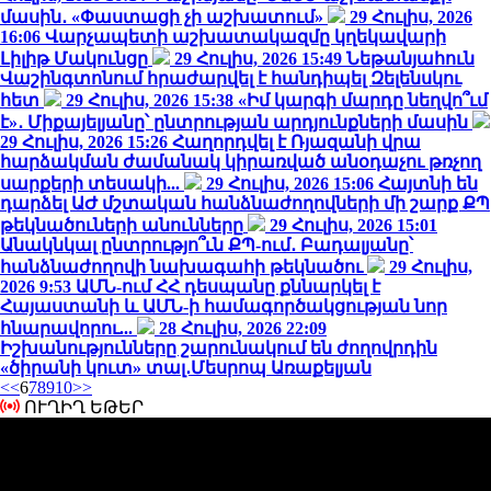
մասին․ «Փաստացի չի աշխատում»
29 Հուլիս, 2026
16:06
Վարչապետի աշխատակազմը կղեկավարի
Լիլիթ Մակունցը
29 Հուլիս, 2026 15:49
Նեթանյահուն
Վաշինգտոնում հրաժարվել է հանդիպել Զելենսկու
հետ
29 Հուլիս, 2026 15:38
«Իմ կարգի մարդը նեղվո՞ւմ
է»․ Միքայելյանը՝ ընտրության արդյունքների մասին
29 Հուլիս, 2026 15:26
Հաղորդվել է Ռյազանի վրա
հարձակման ժամանակ կիրառված անօդաչու թռչող
սարքերի տեսակի...
29 Հուլիս, 2026 15:06
Հայտնի են
դարձել ԱԺ մշտական հանձնաժողովների մի շարք ՔՊ
թեկնածուների անունները
29 Հուլիս, 2026 15:01
Անակնկալ ընտրությո՞ւն ՔՊ-ում․ Բադալյանը՝
հանձնաժողովի նախագահի թեկնածու
29 Հուլիս,
2026 9:53
ԱՄՆ-ում ՀՀ դեսպանը քննարկել է
Հայաստանի և ԱՄՆ-ի համագործակցության նոր
հնարավորու...
28 Հուլիս, 2026 22:09
Իշխանությունները շարունակում են ժողովրդին
«ծիրանի կուտ» տալ․Մեսրոպ Առաքելյան
<<
6
7
8
9
10
>>
ՈՒՂԻՂ ԵԹԵՐ