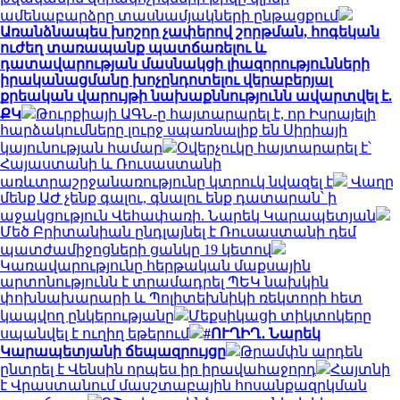
ամենաբարձրը տասնամյակների ընթացքում
Առանձնապես խոշոր չափերով շորթման, հոգեկան
ուժեղ տառապանք պատճառելու և
դատավարության մասնակցի լիազորությունների
իրականացմանը խոչընդոտելու վերաբերյալ
քրեական վարույթի նախաքննությունն ավարտվել է.
ՔԿ
Թուրքիայի ԱԳՆ-ը հայտարարել է, որ Իսրայելի
հարձակումները լուրջ սպառնալիք են Սիրիայի
կայունության համար
Օվերչուկը հայտարարել է՝
Հայաստանի և Ռուսաստանի
առևտրաշրջանառությունը կտրուկ նվազել է
Վաղը
մենք ԱԺ չենք գալու, գնալու ենք դատարան՝ ի
աջակցություն Վեհափառի. Նարեկ Կարապետյան
Մեծ Բրիտանիան ընդլայնել է Ռուսաստանի դեմ
պատժամիջոցների ցանկը 19 կետով
Կառավարությունը հերթական մաքսային
արտոնությունն է տրամադրել ՊԵԿ նախկին
փոխնախարարի և Պոլիտեխնիկի ռեկտորի հետ
կապվող ընկերությանը
Մեքսիկացի տիկտոկերը
սպանվել է ուղիղ եթերում
#ՈՒՂԻՂ․ Նարեկ
Կարապետյանի ճեպազրույցը
Թրամփն արդեն
ընտրել է Վենսին որպես իր իրավահաջորդ
Հայտնի
է Վրաստանում մասշտաբային հոսանքազրկման