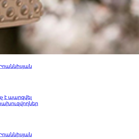
 Իոաննիսյան
նչ է պարզվել
ետախուզվողներ
 Իոաննիսյան