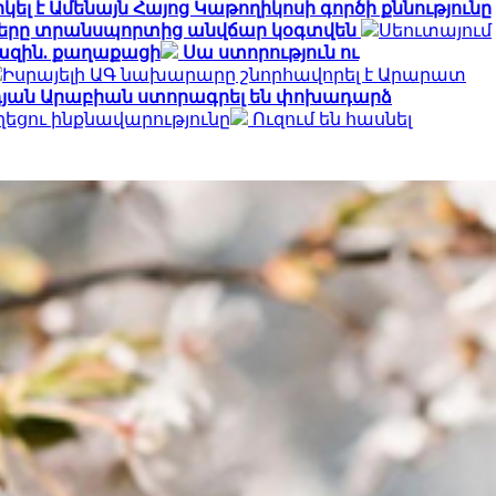
լ է Ամենայն Հայոց Կաթողիկոսի գործի քննությունը
ղները տրանսպորտից անվճար կօգտվեն
Սեուտայում
խազին. քաղաքացի
Սա ստորություն ու
Իսրայելի ԱԳ նախարարը շնորհավորել է Արարատ
դյան Արաբիան ստորագրել են փոխադարձ
ղեցու ինքնավարությունը
Ուզում են հասնել