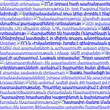
տնօրենի տեղակալ
Ո՞ւր կորավ հայի պահանջատեր
Աննկարագրելի հպարտություն էր, երբ Բաքվում հնչ
կփոխվի
Ստեփանավանում ռուս կինը փորձել է ին
(լուսանկարներ)
Դանակահարություն՝ Մասիսի գազա
մտածում քաղաքացիները (տեսանյութ)
2026 թվակ
բերվել 1293 միավոր զենք․ ՆԳՆ ոստիկանություն
Ալե
(տեսանյութ)
Հարվածներ են հասցվել Ուկրաինայի
Մինվոդիում կասեցվել է 16 միլիոն ռուբլու անօրի
Օրբիթը
ՌԴ-ն «Իսկանդերով» խոցել է զինվորակա
ԵԱՏՄ-ում ապրանքների և աշխատուժի ազատ տեղա
նախապատրաստության 1 դեպք. ԱԱԾ տվյալներ
Թ
լավ չի աշխատում․ Նաթան սրբազանը՝ Պոլսո պատրի
«Արարատցեմենտ»-ին պատկանող մարզադպրոցի ձ
տեղեկությունների, գտնվում է ծայրահեղ ծանր վիճակո
է տարվա լավագույն փրկարար
Տաթև համայնքի նա
օդանավակայանները շտապ տեղադրում են պաշտպա
Լուկաշենկո
Մեկ ամսում՝ ավելի քան 400 հազար ք
դատավարությանը. Պուտինը պատրաստվում է փորձ
համագործակցության ընդլայնման հնարավորությու
Դատավորը հրաժարվեց Կաթողիկոսի և եպիսկոպոսներ
խոցման հնարավորությունը
Դատավոր Հակոբ Մանու
այլևս չեն կարող ֆինանսապես աջակցել Ուկրաինայ