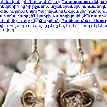
իմավորեցին Գարեգին Բ-ին
Դատարանում մեկնարկե
եմբերի 1-ից Դիլիջանում աշակերտներն ու ուսանո
ց եմ ուղղում Նիկոլ Փաշինյանին և գլխավոր դատա
այի ողնաշարը չե՛ն կոտրի․ Կաթողիկոսին չե՞ն դատի
անակվելու առթիվ
Թուրքիան, Պակիստանն ու Սաու
ի և Իռլանդիայի Հայոց թեմը կոչ է անում հարգել Եկե
րկավագ