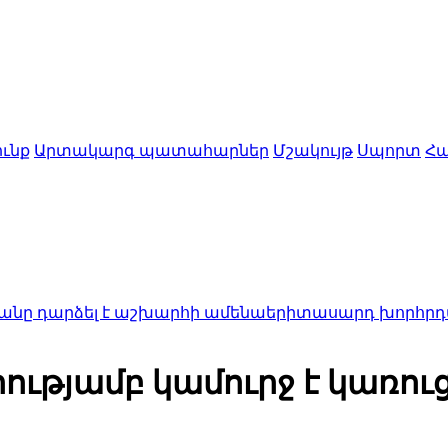
ւնք
Արտակարգ պատահարներ
Մշակույթ
Սպորտ
Հա
ձել է աշխարհի ամենաերիտասարդ խորհրդարանի ն
ությամբ կամուրջ է կառու