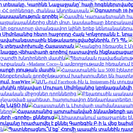
 տեսակը․ Կարինե Նալչաջյանը՝ հայի հոգեկերտվածք
եց ՀՀ օրհներգը․ Ժաննա Անդրեասյան
Օգոստոսի 10-
քնասպանություն գործել
Հասմիկ Կարապետյանի հա
լցակայաններից մեկի մոտ. կասկածյալը ձերբակալվ
անի օգոստոսը վտանգավոր կլինի երեք կենդանակեր
ն Սիմոնյանից հետո հաջորդը Հայկ Կոնջորյանն է․ նրա
 նավահանգստային ենթակառուցվածքներին. ՌԴ ՊՆ
նական տեղափոխումը Հայաստան
Կյանքից հեռացել է 
ն գնացքը.Վեհափառի գործով դատավորն ինքնաբացար
շարժի խնդիրների մասին
Պետական դավաճանության
ուրքական «Madame Coco»-ն ամբողջությամբ հեռանու
արքի լռության մասին
Հայաստանին ևս 5000 էլեկտ
եռքբերման գործընթացում խախտումներ են հայտն
ւմ․ IranWire
ԱՄՆ-ում Facebook-ին և Instagram-ին տուգ
խկին ղեկավար Մուրադ Սիմոնյանից կբռնագանձվի 4
նական միջոցներ դրոններից
Բելառուսին պակաս
մ ոչնչացված պահեստ․ հարյուրավոր ձեռնարկատերեր 
ել ՆԱՏՕ-ին
Հայաստանի և Լիտվայի սահմանապահ ծ
նները
Հայաստանից արտահանված ձկնամթերքի ավելի
ի «գործը» քննելուց
Լեհաստանում առաջարկել են 
կյանը հրաժարվել է քննել Գարեգին Բ-ի և վեց եպիս
ին
Պատկերացնու՞մ եք՝ Հռոմի պապին տանեին դա