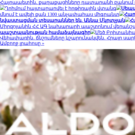
Հայրապետին․ քաղաքացիները դատարանի բակում դ
Ղրիմում հայտարարվել է հրթիռային վտանգ
Սեպտ
մնում է ավելի քան 1300 անչափահաս միգրանտ
Հար
նվաստացման տեսարաններ են. Աննա Մկրտչյան
Հ
Միրզոյանին ՀՀ ԱԳ նախարարի պաշտոնում վերանշ
պաշտպանության համաձայնագիր
Մեծ Բրիտանիայ
Վեհափառին․ ճնշումները կշարունակվեն․ Հրայր սա
Ամբողջ լրահոսը »