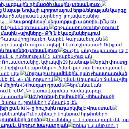
ի, ազգային դիմագծի մասին (տեսանյութ)
ից Սայաթ-Նովայի պողոտայում երթևեկության կարգը
մարձակ լուսանկարները՝ լողավազանից
ել է
Կաթողիկոսը՝ մեղադրյալի աթոռին․ ի՞նչ են
պի նշանների համար
Շրջանառությունից դուրս է
 մասին «սլիվները» ՔՊ-ն է կազմակերպում
Դատավորը հայ էր․ Նարեկ Կարապետյան
Մադոննայի և այլ աստղերի հետ աշխատած Ուիլյամ
կ հայտնեց (տեսանյութ)
Փաշինյանը հայտարարել է
 4, լրտեսության՝ 5, ահաբեկչության
մ է Ռուսաստանից․ կփակվի 29 խանութ
Երևի փոստը
րոմոբիլի անմաքս ներմուծման քվոտա է հատկացվել
աբերվել
Մոջթաբա Խամենեին, ըստ չհաստատված
անել են 567 մլն դոլարով
Արման Ազարյանը ճանաչվել
 միլիոն 454 հազար դրամ
Գերմանական
ում է ԽՍՀՄ-ի կառավարման համակարգը.
են տուժել
ԱԺ-ից դեպի Էջմիածին՝ Վեհափառի
առայությունները քննարկել են
 քան 91%-ը հուլիսին ուղարկվել է Վրաստան
քննարկել Ուկրաինայի երկնքում հրթիռների
կոպոսների գործը
Ռումինիայում հայտարարել են, որ
տարան. Արթուր Խաչատրյան
Երկար կյանք տուր