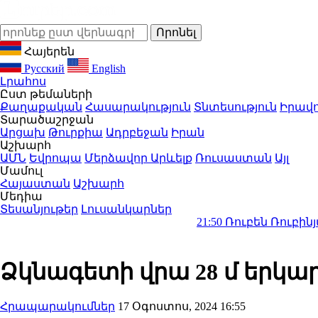
Հայերեն
Русский
English
Լրահոս
Ըստ թեմաների
Քաղաքական
Հասարակություն
Տնտեսություն
Իրավո
Տարածաշրջան
Արցախ
Թուրքիա
Ադրբեջան
Իրան
Աշխարհ
ԱՄՆ
Եվրոպա
Մերձավոր Արևելք
Ռուսաստան
Այլ
Մամուլ
Հայաստան
Աշխարհ
Մեդիա
Տեսանյութեր
Լուսանկարներ
21:50
Ռուբեն Ռուբինյանը դար
Ձկնագետի վրա 28 մ երկար
Հրապարակումներ
17 Օգոստոս, 2024 16:55