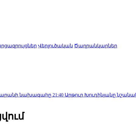
րցազրույցներ
Վերլուծական
Ծաղրանկարներ
ախագահը
21:40
Արթուր Խուդինյանը նշանակվել է Փրկ
ցվում