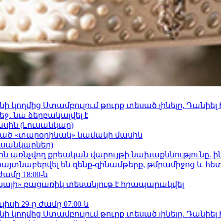
 կողմից Ստամբուլում թուրք տեսած լինելը. Դանիել
ջ․ նա ձերբակալվել է
ասին (Լուսանկար)
ացած «տարօրինակ» նամակի մասին
ւսանկարներ)
ո»-ին առնչվող քրեական վարույթի նախաքննությունը. ի
 հայտնաբերվել են զենք-զինամթերք, թմրամիջոց և հ
ժամը 18:00-ն
րկայի» բացառիկ տեսանյութ է հրապարակվել
ւլիսի 29-ը ժամը 07.00-ն
 կողմից Ստամբուլում թուրք տեսած լինելը. Դանիել