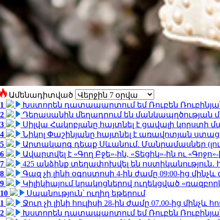
Ամենադիտված
1
Խստորեն դատապարտում եմ Ռուբեն Ռուբինյանի
2
Դերասանին մեղադրում են մանկապղծության մե
3
Սիլվա Հակոբյանը հայտնել է ցավալի կորստի մ
4
Նիկոլ Փաշինյանը հայտնել է առավոտյան ստ
5
Արտակարգ դեպք Սևանում. Մանրամասներ (լո
6
Ավարտվել է «Գող Բջե»-ին, «Տեցիկ»-ին ու «Գոջ
7
425 անձինք տեղափոխվել են ոստիկանություն․
8
Գազ չի լինի օգոստոսի 4-ին ժամը 09:00-ից մինչև 
9
Կիլիկիայում կրակոցներով ուղեկցված «ռազբո
10
Սպանություն՝ ուղիղ եթերում
1
Ջուր չի լինի հուլիսի 28-ին ժամը 07.00-ից մինչև հո
2
Խստորեն դատապարտում եմ Ռուբեն Ռուբինյանի