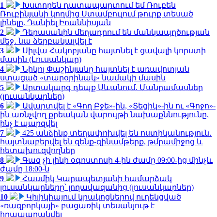
1
Խստորեն դատապարտում եմ Ռուբեն
Ռուբինյանի կողմից Ստամբուլում թուրք տեսած
լինելը. Դանիել Իոաննիսյան
2
Դերասանին մեղադրում են մանկապղծության
մեջ․ նա ձերբակալվել է
3
Սիլվա Հակոբյանը հայտնել է ցավալի կորստի
մասին (Լուսանկար)
4
Նիկոլ Փաշինյանը հայտնել է առավոտյան
ստացած «տարօրինակ» նամակի մասին
5
Արտակարգ դեպք Սևանում. Մանրամասներ
(լուսանկարներ)
6
Ավարտվել է «Գող Բջե»-ին, «Տեցիկ»-ին ու «Գոջո»-
ին առնչվող քրեական վարույթի նախաքննությունը.
ինչ է պարզվել
7
425 անձինք տեղափոխվել են ոստիկանություն․
հայտնաբերվել են զենք-զինամթերք, թմրամիջոց և
հետախուզվողներ
8
Գազ չի լինի օգոստոսի 4-ին ժամը 09:00-ից մինչև
ժամը 18:00-ն
9
Հասմիկ Կարապետյանի համարձակ
լուսանկարները՝ լողավազանից (լուսանկարներ)
10
Կիլիկիայում կրակոցներով ուղեկցված
«ռազբորկայի» բացառիկ տեսանյութ է
հրապարակվել