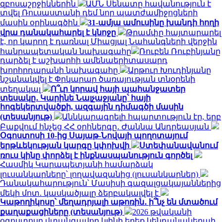
զբոսաշրջիկներին
ԱՄՆ Սենատը հավանություն է
տվել Ռուսաստանի դեմ նոր պատժամիջոցների
մասին օրինագծին
31-ամյա ամուսինը խանդի հողի
վրա դանակահարել է կնոջը
Թրամփը հայտարարել
է, որ կարող է դառնալ Միացյալ Նահանգների վերջին
հանրապետական ​​նախագահը
Ռուբեն Ռուբինյանը
դարձել է աշխարհի ամենաերիտասարդ
խորհրդարանի նախագահը
Արթուր Խուդինյանը
նշանակվել է Փրկարար ծառայության տնօրենի
տեղակալ
Ո՞ւր կորավ հայի պահանջատեր
տեսակը․ Կարինե Նալչաջյանը՝ հայի
հոգեկերտվածքի, ազգային դիմագծի մասին
(տեսանյութ)
Աննկարագրելի հպարտություն էր, երբ
Բաքվում հնչեց ՀՀ օրհներգը․ Ժաննա Անդրեասյան
Օգոստոսի 10-ից Սայաթ-Նովայի պողոտայում
երթևեկության կարգը կփոխվի
Ստեփանավանում
ռուս կինը փորձել է ինքնասպանություն գործել
Հասմիկ Կարապետյանի համարձակ
լուսանկարները՝ լողավազանից (լուսանկարներ)
Դանակահարություն՝ Մասիսի գազալցակայաններից
մեկի մոտ. կասկածյալը ձերբակալվել է
Կաթողիկոսը՝ մեղադրյալի աթոռին․ ի՞նչ են մտածում
քաղաքացիները (տեսանյութ)
2026 թվականի
օգոստոսը վտանգավոր կլինի երեք կենդանակերպի