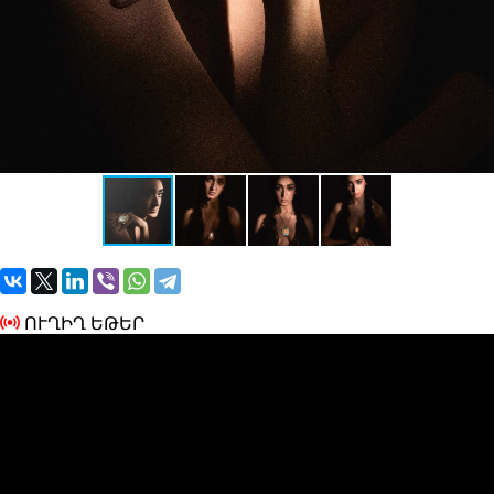
ՈՒՂԻՂ ԵԹԵՐ