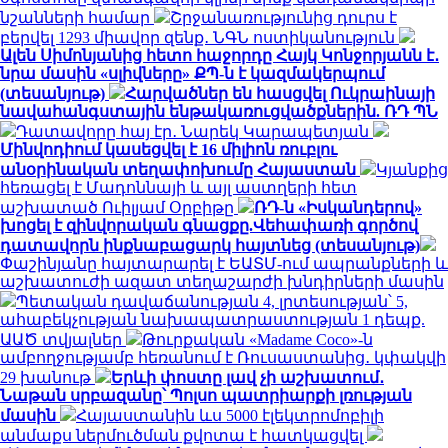
նշանների համար
Շրջանառությունից դուրս է
բերվել 1293 միավոր զենք․ ՆԳՆ ոստիկանություն
Ալեն Սիմոնյանից հետո հաջորդը Հայկ Կոնջորյանն է․
նրա մասին «սլիվները» ՔՊ-ն է կազմակերպում
(տեսանյութ)
Հարվածներ են հասցվել Ուկրաինայի
նավահանգստային ենթակառուցվածքներին. ՌԴ ՊՆ
Դատավորը հայ էր․ Նարեկ Կարապետյան
Մինվոդիում կասեցվել է 16 միլիոն ռուբլու
անօրինական տեղափոխումը Հայաստան
Կյանքից
հեռացել է Մադոննայի և այլ աստղերի հետ
աշխատած Ուիլյամ Օրբիթը
ՌԴ-ն «Իսկանդերով»
խոցել է զինվորական գնացքը.Վեհափառի գործով
դատավորն ինքնաբացարկ հայտնեց (տեսանյութ)
Փաշինյանը հայտարարել է ԵԱՏՄ-ում ապրանքների և
աշխատուժի ազատ տեղաշարժի խնդիրների մասին
Պետական դավաճանության 4, լրտեսության՝ 5,
ահաբեկչության նախապատրաստության 1 դեպք.
ԱԱԾ տվյալներ
Թուրքական «Madame Coco»-ն
ամբողջությամբ հեռանում է Ռուսաստանից․ կփակվի
29 խանութ
Երևի փոստը լավ չի աշխատում․
Նաթան սրբազանը՝ Պոլսո պատրիարքի լռության
մասին
Հայաստանին ևս 5000 էլեկտրոմոբիլի
անմաքս ներմուծման քվոտա է հատկացվել