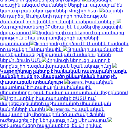
առաջին անգամ ժամանել է Սերբիա․ սպասվում են
կարևոր բանակցություններ Վուչիչի հետ
Հայտնի
են դարձել Թաիլանդի դպրոցի հրաձգության
ժամանակ զոհվածների մասին մանրամասները
Հայ ուշուիստները 37 մեդալ են նվաճել միջազգային
մրցաշարում
Սլովակիայի արևելքում արտակարգ
դրություն է հայտարարվել շոգի ալիքների
պատճառով
Ֆյոդորովը փորձում է Մասկին համոզել,
որ աջակցի Ուկրաինային
Թրամփը սպառնացել է
արգելափակել շվեյցարական ժամացույցների
ներմուծումը ԱՄՆ
Հորմուզի նեղուցը կարող է
կորցնել իր ռազմավարական նշանակությունը
Կաթողիկոսը չպետք է հայկական դատարանի առջև
կանգնի ու վե՛րջ, մնացածը քննարկման հարց չի․
փաստաբան (տեսանյութ)
Reuters. Իսպանիան
սպառնում է Իտալիային սահմանային
վերահսկողության համար պատասխան միջոցներով
Միշուստինը հայտարարել է ԵԱՏՄ-ում
մարքեթփլեյսների աշխատանքի միասնական
կանոնների մասին
El Mundo. Իսպանական
նավատորմը միգրացիոն ճգնաժամի ֆոնին
ուժեղացրել է իր ներկայությունը Սեուտայում
Փրկարարները հայտնաբերել են մոլորված