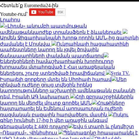
Հետևե՛ք Euromedia24-ին
Youtube-ում`
Լրահոս
«Լիդսն» ակումբի պատմության
ամենաթանկարժեք տրանսֆերն է ձևակերպել
Արմեն Ջիգարխանյանի խորթ որդին ԱՄՆ-ից գաղտնի
ժամանել է Մոսկվա
Ուկրաինայի հացահատիկի
պահեստները կարող են լցվել ծովային
ճանապարհների փակման պատճառով
Եկեղեցիների համաշխարհային խորհուրդը
խորապես մտահոգված է Հայ առաքելական
եկեղեցու շուրջ ստեղծված իրավիճակով
Syria TV.
Իսրայելի զորքերը մտել են Սիրիայի հարավ
Մեր
զինված ուժերը ցույց տվեցին իրենց
կարողությունները աշխարհի ամենաթանկ բանակի
դեմ. Իրանի ԱԳ նախարար
Հղի զբոսաշրջիկներին
կարող են մերժել մուտք գործել ԱՄՆ
Հութիները
հայտարարել են Եմենում պրոսաուդյան ուժերի
ռազմական բազային հարվածելու մասին
Ոսկու
գինը հունիսի 17-ից ի վեր առաջին անգամ
գերազանցել է 4400 դոլարը
Եվս 6 տարի և ընդմիշտ
«Ռեալում»․ Վինիսիուս
Պենտագոնը հրապարակել է
ԱԹՕ-ների վերաբերյալ նոր նյութեր
Զելենսկին