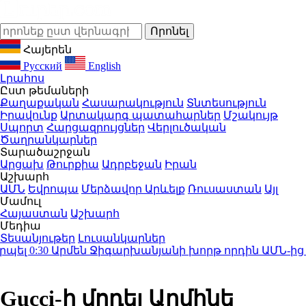
Հայերեն
Русский
English
Լրահոս
Ըստ թեմաների
Քաղաքական
Հասարակություն
Տնտեսություն
Իրավունք
Արտակարգ պատահարներ
Մշակույթ
Սպորտ
Հարցազրույցներ
Վերլուծական
Ծաղրանկարներ
Տարածաշրջան
Արցախ
Թուրքիա
Ադրբեջան
Իրան
Աշխարհ
ԱՄՆ
Եվրոպա
Մերձավոր Արևելք
Ռուսաստան
Այլ
Մամուլ
Հայաստան
Աշխարհ
Մեդիա
Տեսանյութեր
Լուսանկարներ
0:30
Արմեն Ջիգարխանյանի խորթ որդին ԱՄՆ-ից գաղ
Gucci-ի մոդել Արմինե