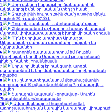
1
Սոչի մեկնող ինքնաթիռը ճանապարհին
անցկացրել է մեկ օր, սակայն տեղ չի հասել
2
Ջուր չի լինի հուլիսի 28-ին ժամը 07.00-ից մինչև
հուլիսի 29-ը ժամը 07.00-ն
3
Ռուբլին թանկացել է․ փոխարժեքն՝ այսօր
4
Չինաստանում աշխարհում առաջին անգամ
մարդուն փոխպատվաստվել է խոզի մի քանի օրգան
5
Ո՞րն է սիրված արտիստ Արտաշես
Ալեքսանյանի մահվան պատճառը. հայտնի են
մանրամասներ
6
Խստորեն դատապարտում եմ Ռուբեն
Ռուբինյանի կողմից Ստամբուլում թուրք տեսած
լինելը. Դանիել Իոաննիսյան
7
Նորայրը մեկնել էր հանգստի, արդեն
վերադառնում է. նոր մանրամասներ՝ ողբերգական
դեպքից
8
1/15 ընտրատեղամասում վերահաշվարկի
արդյունքում 19 քվեաթերթիկներից 7-ը ճանաչվել է
վավեր
9
Շառաչուն ապտակ՝ «զորավար» Սուրեն
Պապիկյանին․ «Հրապարակ»
10
Ավտոմեքենայում հայտնաբերվել է
առողջապահության նախկին նախարար, վիրաբույժ