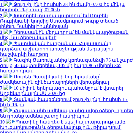
1
Ջուր չի լինի հուլիսի 28-ին ժամը 07.00-ից մինչև
հուլիսի 29-ը ժամը 07.00-ն
2
Խստորեն դատապարտում եմ Ռուբեն
Ռուբինյանի կողմից Ստամբուլում թուրք տեսած
լինելը. Դանիել Իոաննիսյան
3
Դերասանին մեղադրում են մանկապղծության
մեջ․ նա ձերբակալվել է
4
Պատմական հաղթանակ․ Հայաստանը
դարձավ աշխարհի առաջնության մեդալային
հաշվարկի հաղթող
5
Գագիկ Ծառուկյանից կբռնագանձվի 75 անշարժ
գույք, 42 ավտոմեքենա, 105 միլիարդ 865 միլիոն 865
հազար դրամ
6
Սուրեն Պապիկյանի նոր հրամանը՝
ժամկետային զինծառայողների վերաբերյալ
7
10 միլիոն երկրպագու պահանջում է վտարել
Արգենտինային ԱԱ-2026-ից
8
Տասնյակ հասցեներում ջուր չի լինի՝ հուլիսի 15-
ին և 16-ին
9
Հայաստանի ամենավտանգավոր օձերը. որտեղ
են դրանք ամենաշատը հանդիպում
10
Պուտինը հանդես է եկել հայտարարությամբ.
Խուզարկություն և ձերբակալություն․ թիրախում՝
ընդդիմադիրները (տեսանյութ)