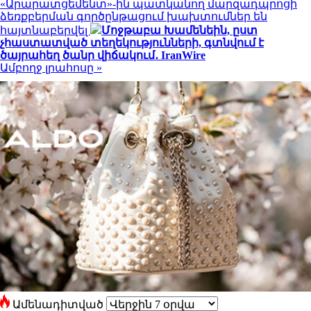
«Արարատցեմենտ»-ին պատկանող մարզադպրոցի
ձեռքբերման գործընթացում խախտումներ են
հայտնաբերվել
Մոջթաբա Խամենեին, ըստ
չհաստատված տեղեկությունների, գտնվում է
ծայրահեղ ծանր վիճակում․ IranWire
Ամբողջ լրահոսը »
Ամենադիտված