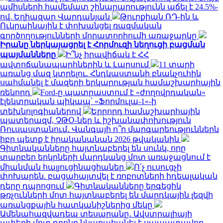
ամիսների համեմատ շինարարությունն աճել է 24.5%-
ով. Եղիազար Վարդանյան
Թուրքիան ՌԴ-ին և
Ուկրաինային է փոխանցել ռազմական
գործողությունների մորատորիումի առաջարկը
Իրանը ներկայացրել է Հորմուզի նեղուցի բացման
պայմանները
Ի՞նչ իրավիճակ է ՀՀ
ավտոճանապարհներին և Լարսում
11 տարի
առանց մազ կտրելու. Հնդկաստանի բնակչուհին
սահմանել է մազերի երկարության համաշխարհային
ռեկորդ
Ford-ը պատրաստում է «ժողովրդական»
էլեկտրական պիկապ՝ «Ֆորմուլա-1»-ի
տեխնոլոգիաներով
Երրորդ համաշխարհային
պատերազմ, ՉԹՕ-ներ և իշխանափոխություն
Ռուսաստանում․ Վանգայի ո՞ր մարգարեություններն
իբր պետք է իրականանան 2026 թվականին
Գիտնականները հայտնաբերել են սունկ, որը
տարբեր երկրների մարդկանց մոտ առաջացնում է
միանման հալյուցինացիաներ
Ո՛չ ուսուցչի
փոխարեն. բացահայտվել է ռոբոտների իդեալական
դերը դպրոցում
Գիտնականները երգեցիկ
թռչունների մոտ հայտնաբերել են մարդկային լեզվի
առանցքային հատկանիշներից մեկը
Ամենահազվադեպ տեսարանը․ Ավստրալիայի
ափերի մոտ դրոնը նկարահանել է սապատավոր