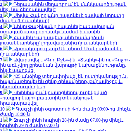
2
Դերասանին մեղադրում են մանկապղծության
մեջ․ նա ձերբակալվել է
3
Սիլվա Հակոբյանը հայտնել է ցավալի կորստի
մասին (Լուսանկար)
4
Նիկոլ Փաշինյանը հայտնել է առավոտյան
ստացած «տարօրինակ» նամակի մասին
5
Հասմիկ Կարապետյանի համարձակ
լուսանկարները՝ լողավազանից (լուսանկարներ)
6
Արտակարգ դեպք Սևանում. Մանրամասներ
(լուսանկարներ)
7
Ավարտվել է «Գող Բջե»-ին, «Տեցիկ»-ին ու «Գոջո»-
ին առնչվող քրեական վարույթի նախաքննությունը.
ինչ է պարզվել
8
425 անձինք տեղափոխվել են ոստիկանություն․
հայտնաբերվել են զենք-զինամթերք, թմրամիջոց և
հետախուզվողներ
9
Կիլիկիայում կրակոցներով ուղեկցված
«ռազբորկայի» բացառիկ տեսանյութ է
հրապարակվել
10
Գազ չի լինի օգոստոսի 4-ին ժամը 09:00-ից մինչև
ժամը 18:00-ն
1
Ջուր չի լինի հուլիսի 28-ին ժամը 07.00-ից մինչև
հուլիսի 29-ը ժամը 07.00-ն