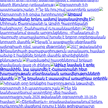
կետի ծնունդը (տեսանյութ)
Օգոստոսի 9-ի
աստղագուշակը. Ի՞նչ են հուշում աստղերն այսօր
Օգոստոսի 9-ի օրվա խորհուրդը
Արգամ
Աբրահամյանը երկու ամսով կալանավորվել է
Միհրան Ծառուկյանի և Արփի Գաբրիելյանի
հանգիստը՝ Շանհայում (Լուսանկարներ)
Չեմ
կարողանում զսպել արցունքներս. «Բանակում»-ի
Վարուժը տաղավարում խոսել է եղբոր ողբերգական
կորստի մասին
Ինչպե՞ս պայքարել սեզոնային
ալերգիայի դեմ. պարզ մեթոդներ
2027 թվականից
Ֆինլանդիայի քաղաքացիություն ստանալու համար
պետք է հանձնել երկրի մասին գիտելիքների
քննություն
Բազմաթիվ հասցեներում երկար
ժամանակ գազ չի լինելու
Ալիևը նամակ է գրել
Թրամփին․ նա պատմել է Հայաստանի հետ
խաղաղության տնտեսական առավելությունների
մասին
Ի՞նչ եղանակ է սպասվում առաջիկա օրերին
Կիրակի օրը երկնքից հաջողություն կթափվի․
օգոստոսի 9-ի աստղագուշակ
Ինչ են
կանխատեսում աստղերը մեզ համար.
աստղագուշակ 2026 թվականի օգոստոսի 10-16-ի
համար
«Շերեմետևո» օդանավակայանում երկու
ուղևորուհի վազելով դուրս է եկել թռիչքադաշտ