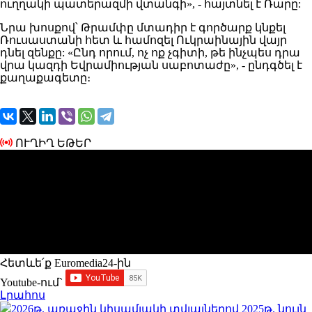
ուղղակի պատերազմի վտանգի», - հայտնել է Ռարը:
Նրա
խոսքով
՝ Թրամփը
մտադիր
է գործարք կնքել
Ռուսաստանի հետ և համոզել Ուկրաինային վայր
դնել զենքը:
«
Ընդ որում, ոչ ոք չգիտի, թե ինչպես դրա
վրա կազդի Եվրամիության սաբոտաժը», - ընդգծել է
քաղաքագետը։
ՈՒՂԻՂ ԵԹԵՐ
Հետևե՛ք Euromedia24-ին
Youtube-ում`
Լրահոս
2026թ. առաջին կիսամյակի տվյալներով 2025թ. նույն