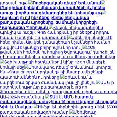
(տեսանյութ)
Ողբերգական դեպք՝ Երևանում
Ընդդիմադիրների վիճակը նախանձելի չէ. իրենց
առաջ փորձառու դեմագոգներ են (տեսանյութ)
Կարևոր չի ով ինչ ձեռք բերեց հերթական
քաղաքական պրոցեսից, ես միայն կորցրեցի.
Կարապետ Պողոսյան
«Ֆելոն հիվանդանոցից
պոնչիկ ա ուզել». Գոռ Հակոբյանը իր ձեռքով որդու
համար պոնչիկ է պատրաստել
Ամեն ինչ սկսվում է
հենց հիմա․ Այս կենդանակերպի նշանների համար
բացվում է կյանքի բոլորովին նոր փուլ
2026
թվականի հունիսն ու հուլիսը Եվրոպայում դարձել են
դիտարկումների պատմության ամենաշոգ ամիսները
Տզի խայթոցի հետևանքով կինը 42 օր մնացել է
կոմայի մեջ
Արտակարգ դեպք՝ Երևանում․ կոտրել
են «Հույս բոլոր մարդկանց» հիմնադրամի շենքի
պատուհաններն ու դռները
Երևանում և
մարզերում երկար ժամանակ լույս չի լինելու
ԱՄՆ-ի
ոստիկանությունը բացահայտել է, թե որ
ֆուտբոլիստն է ամենաշատը uպառնալիքներ ստացել
ԱԱ-2026-ի ժամանակ
ՏԱՍՍ․ ԱՄՆ հատուկ
բանագնացներն առաջիկա 10 օրում կարող են այցելել
Կիև և Մոսկվա
Ինֆլուենսերներին կտուգանեն $5000
քաղաքական գովազդի համար
Մեդվեդևը
Արևմուտքի առաջնորդներին զգուշացրել է