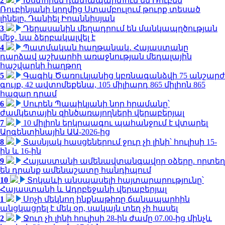
2
Խստորեն դատապարտում եմ Ռուբեն
Ռուբինյանի կողմից Ստամբուլում թուրք տեսած
լինելը. Դանիել Իոաննիսյան
3
Դերասանին մեղադրում են մանկապղծության
մեջ․ նա ձերբակալվել է
4
Պատմական հաղթանակ․ Հայաստանը
դարձավ աշխարհի առաջնության մեդալային
հաշվարկի հաղթող
5
Գագիկ Ծառուկյանից կբռնագանձվի 75 անշարժ
գույք, 42 ավտոմեքենա, 105 միլիարդ 865 միլիոն 865
հազար դրամ
6
Սուրեն Պապիկյանի նոր հրամանը՝
ժամկետային զինծառայողների վերաբերյալ
7
10 միլիոն երկրպագու պահանջում է վտարել
Արգենտինային ԱԱ-2026-ից
8
Տասնյակ հասցեներում ջուր չի լինի՝ հուլիսի 15-
ին և 16-ին
9
Հայաստանի ամենավտանգավոր օձերը. որտեղ
են դրանք ամենաշատը հանդիպում
10
Տոկաևի անսպասելի հայտարարությունը՝
Հայաստանի և Ադրբեջանի վերաբերյալ
1
Սոչի մեկնող ինքնաթիռը ճանապարհին
անցկացրել է մեկ օր, սակայն տեղ չի հասել
2
Ջուր չի լինի հուլիսի 28-ին ժամը 07.00-ից մինչև