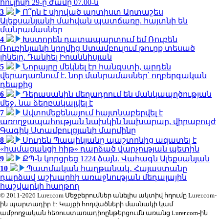
հուլիսի 29-ը ժամը 07.00-ն
3
Ո՞րն է սիրված արտիստ Արտաշես
Ալեքսանյանի մահվան պատճառը. հայտնի են
մանրամասներ
4
Խստորեն դատապարտում եմ Ռուբեն
Ռուբինյանի կողմից Ստամբուլում թուրք տեսած
լինելը. Դանիել Իոաննիսյան
5
Նորայրը մեկնել էր հանգստի, արդեն
վերադառնում է. նոր մանրամասներ՝ ողբերգական
դեպքից
6
Դերասանին մեղադրում են մանկապղծության
մեջ․ նա ձերբակալվել է
7
Ավտոմեքենայում հայտնաբերվել է
առողջապահության նախկին նախարար, վիրաբույժ
Գագիկ Ստամբուլցյանի մարմինը
8
Սուրեն Պապիկյանը պաշտոնից ազատել է
«համացանցի հիթ» դարձած վարչության պետին
9
ՔՊ-ն կորցրեց 1224 ձայն. Վահագն Ալեքսանյան
10
Պատմական հաղթանակ․ Հայաստանը
դարձավ աշխարհի առաջնության մեդալային
հաշվարկի հաղթող
© 2011-2026 Lurer.com Մեջբերումներ անելիս ակտիվ հղումը Lurer.com-
ին պարտադիր է: Կայքի հոդվածների մասնակի կամ
ամբողջական հեռուստառադիոընթերցումն առանց Lurer.com-ին