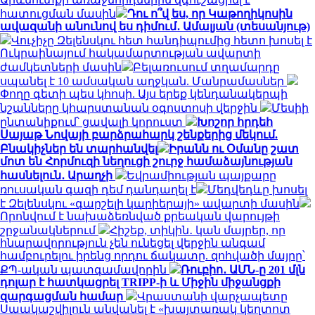
հատուցման մասին
Դու ո՞վ ես, որ Կաթողիկոսին
ավազանի անունով ես դիմում․ Ամալյան (տեսանյութ)
Վուչիչը Զելենսկու հետ հանդիպումից հետո խոսել է
Ուկրաինայում հակամարտության ավարտի
ժամկետների մասին
Բելառուսում տղամարդը
սպանել է 10 ամսական աղջկան. Մանրամասներ
Փողը գետի պես կհոսի. Այս երեք կենդանակերպի
նշանները կհարստանան օգոստոսի վերջին
Մեսիի
ընտանիքում՝ ցավալի կորուստ
Խոշոր հրդեհ
Սայաթ Նովայի բարձրահարկ շենքերից մեկում.
Բնակիչներ են տարհանվել
Իրանն ու Օմանը շատ
մոտ են Հորմուզի նեղուցի շուրջ համաձայնության
հասնելուն․ Արաղչի
Եվրամիության պայքարը
ռուսական գազի դեմ դանդաղել է
Մեդվեդևը խոսել
է Զելենսկու «գարշելի կարիերայի» ավարտի մասին
Որոնվում է նախաձեռնված քրեական վարույթի
շրջանակներում
Հիշեք, տիկին․ կան մայրեր, որ
հնարավորություն չեն ունեցել վերջին անգամ
համբուրելու իրենց որդու ճակատը. զոհվածի մայրը՝
ՔՊ-ական պատգամավորին
Ռուբիո․ ԱՄՆ-ը 201 մլն
դոլար է հատկացրել TRIPP-ի և Միջին միջանցքի
զարգացման համար
Վրաստանի վարչապետը
Սաակաշվիլուն անվանել է «խայտառակ կեղտոտ