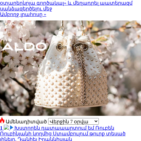
օտարերկրյա գործակալ» և մեղադրել պատերազմ
սանձազերծելու մեջ
Ամբողջ լրահոսը »
Ամենադիտված
1
Խստորեն դատապարտում եմ Ռուբեն
Ռուբինյանի կողմից Ստամբուլում թուրք տեսած
լինելը. Դանիել Իոաննիսյան