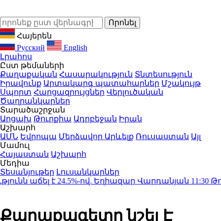
Հայերեն
Русский
English
Լրահոս
Ըստ թեմաների
Քաղաքական
Հասարակություն
Տնտեսություն
Իրավունք
Արտակարգ պատահարներ
Մշակույթ
Սպորտ
Հարցազրույցներ
Վերլուծական
Ծաղրանկարներ
Տարածաշրջան
Արցախ
Թուրքիա
Ադրբեջան
Իրան
Աշխարհ
ԱՄՆ
Եվրոպա
Մերձավոր Արևելք
Ռուսաստան
Այլ
Մամուլ
Հայաստան
Աշխարհ
Մեդիա
Տեսանյութեր
Լուսանկարներ
ւնն աճել է 24.5%-ով. Եղիազար Վարդանյան
11:30
Թուրք
Քաղաքագետը նշել Է