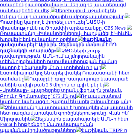
օտարերկրյա գործակալ» և մեղադրել պատերազմ
սանձազերծելու մեջ
Սերբիայում աջակցել են
Ուկրաինայի տարածքային ամբողջականությանը
Պուտինը կարող է փորձել ստուգել ՆԱՏՕ-ի
միասնությունն ու Թրամփի արձագանքը. CBS News
Ռուսաստանը «Իսկանդերներով» հարվածել է Կիևին․
խոցվել է երկու կարևոր օբյեկտ
Փաշինյանը
զանգահարել է Ալիևին. Զելենսկին մտնում է ՌԴ
դաշնակցի «տարածք»
ՉԹՕ-ների շուրջ
դավադրություն․ ԱՄՆ-ում այլմոլորակային
տեխնոլոգիաների ուսումնասիրության համար
կարող էր ծախսվել մոտ 1 տրիլիոն դոլար
Էստոնիայում կոչ են արել փակել Ռուսաստանի հետ
սահմանը
Ուգալդեի գոլը խաղադրույք կատարած
անձին ավելի քան 2,5 միլիոն ռուբլի է բերել
«Արսենալը» պայթեցրեց տրանսֆերային շուկան․
Բրունո Գիմարայեշը՝ £75 մլն-ով
Ռուսաստանում
կարևոր նախազգուշացում են արել Եվրամիությանը
Չինաստանը պատրաստ է խորացնել Հայաստանի
հետ ռազմավարական գործընկերությունը․ Վան Ին՝
Միրզոյանին
Զելենսկին բացահայտել է ԱՄՆ-ի հետ
Patriot-ի հրթիռների մատակարարման
պայմանավորվածությունները
Փաշինյան․ TRIPP-ը