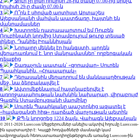
2
Ջուր չի լինի հուլիսի 28-ին ժամը 07.00-ից մինչև
հուլիսի 29-ը ժամը 07.00-ն
3
Ո՞րն է սիրված արտիստ Արտաշես
Ալեքսանյանի մահվան պատճառը. հայտնի են
մանրամասներ
4
Խստորեն դատապարտում եմ Ռուբեն
Ռուբինյանի կողմից Ստամբուլում թուրք տեսած
լինելը. Դանիել Իոաննիսյան
5
Նորայրը մեկնել էր հանգստի, արդեն
վերադառնում է. նոր մանրամասներ՝ ողբերգական
դեպքից
6
Շառաչուն ապտակ՝ «զորավար» Սուրեն
Պապիկյանին․ «Հրապարակ»
7
Դերասանին մեղադրում են մանկապղծության
մեջ․ նա ձերբակալվել է
8
Ավտոմեքենայում հայտնաբերվել է
առողջապահության նախկին նախարար, վիրաբույժ
Գագիկ Ստամբուլցյանի մարմինը
9
Սուրեն Պապիկյանը պաշտոնից ազատել է
«համացանցի հիթ» դարձած վարչության պետին
10
ՔՊ-ն կորցրեց 1224 ձայն. Վահագն Ալեքսանյան
© 2011-2026 Lurer.com Մեջբերումներ անելիս ակտիվ հղումը Lurer.com-
ին պարտադիր է: Կայքի հոդվածների մասնակի կամ
ամբողջական հեռուստառադիոընթերցումն առանց Lurer.com-ին