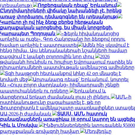
(տեսանյութ)
Ողբերգական դեպք՝ Երևանում
Ընդդիմադիրների վիճակը նախանձելի չէ. իրենց
առաջ փորձառու դեմագոգներ են (տեսանյութ)
Կարևոր չի ով ինչ ձեռք բերեց հերթական
քաղաքական պրոցեսից, ես միայն կորցրեցի.
Կարապետ Պողոսյան
«Ֆելոն հիվանդանոցից
պոնչիկ ա ուզել». Գոռ Հակոբյանը իր ձեռքով որդու
համար պոնչիկ է պատրաստել
Ամեն ինչ սկսվում է
հենց հիմա․ Այս կենդանակերպի նշանների համար
բացվում է կյանքի բոլորովին նոր փուլ
2026
թվականի հունիսն ու հուլիսը Եվրոպայում դարձել են
դիտարկումների պատմության ամենաշոգ ամիսները
Տզի խայթոցի հետևանքով կինը 42 օր մնացել է
կոմայի մեջ
Արտակարգ դեպք՝ Երևանում․ կոտրել
են «Հույս բոլոր մարդկանց» հիմնադրամի շենքի
պատուհաններն ու դռները
Երևանում և
մարզերում երկար ժամանակ լույս չի լինելու
ԱՄՆ-ի
ոստիկանությունը բացահայտել է, թե որ
ֆուտբոլիստն է ամենաշատը uպառնալիքներ ստացել
ԱԱ-2026-ի ժամանակ
ՏԱՍՍ․ ԱՄՆ հատուկ
բանագնացներն առաջիկա 10 օրում կարող են այցելել
Կիև և Մոսկվա
Ինֆլուենսերներին կտուգանեն $5000
քաղաքական գովազդի համար
Մեդվեդևը