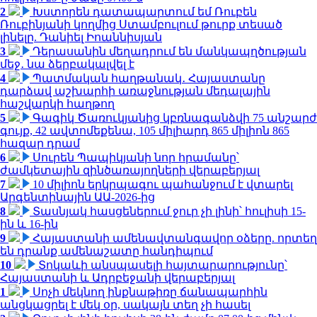
2
Խստորեն դատապարտում եմ Ռուբեն
Ռուբինյանի կողմից Ստամբուլում թուրք տեսած
լինելը. Դանիել Իոաննիսյան
3
Դերասանին մեղադրում են մանկապղծության
մեջ․ նա ձերբակալվել է
4
Պատմական հաղթանակ․ Հայաստանը
դարձավ աշխարհի առաջնության մեդալային
հաշվարկի հաղթող
5
Գագիկ Ծառուկյանից կբռնագանձվի 75 անշարժ
գույք, 42 ավտոմեքենա, 105 միլիարդ 865 միլիոն 865
հազար դրամ
6
Սուրեն Պապիկյանի նոր հրամանը՝
ժամկետային զինծառայողների վերաբերյալ
7
10 միլիոն երկրպագու պահանջում է վտարել
Արգենտինային ԱԱ-2026-ից
8
Տասնյակ հասցեներում ջուր չի լինի՝ հուլիսի 15-
ին և 16-ին
9
Հայաստանի ամենավտանգավոր օձերը. որտեղ
են դրանք ամենաշատը հանդիպում
10
Տոկաևի անսպասելի հայտարարությունը՝
Հայաստանի և Ադրբեջանի վերաբերյալ
1
Սոչի մեկնող ինքնաթիռը ճանապարհին
անցկացրել է մեկ օր, սակայն տեղ չի հասել