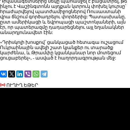
Դիվանագետներից
մեկը պահանջել
է բացատրել, թե
ինչու է Վաշինգտոնն այդքան կտրուկ փոխել կուրսը՝
հրաժարվելով պատժամիջոցներով Ռուսաստանի
վրա ճնշում գործադրելու փորձերից:
Պատասխանը
,
ըստ ամերիկացի
և եվրոպացի պաշտոնյաների
,
այն
էր, որ պատերազմը դադարեցնելու այլ եղանակներ
անարդյունավետ էին:
«Դրիսկոլի
խոսքով
՝ ցանկացած հետագա ուշացում
Ուկրաինային ավելի շատ կյանքեր ու տարածք
կարժենա
, և Թրամփը
կցանկանար
նոր մոտեցում
ցուցաբերել»
, - ասված է հաղորդագրության մեջ:
ՈՒՂԻՂ ԵԹԵՐ