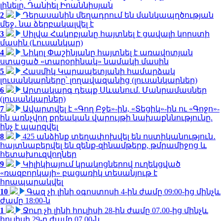
լինելը. Դանիել Իոաննիսյան
2
Դերասանին մեղադրում են մանկապղծության
մեջ․ նա ձերբակալվել է
3
Սիլվա Հակոբյանը հայտնել է ցավալի կորստի
մասին (Լուսանկար)
4
Նիկոլ Փաշինյանը հայտնել է առավոտյան
ստացած «տարօրինակ» նամակի մասին
5
Հասմիկ Կարապետյանի համարձակ
լուսանկարները՝ լողավազանից (լուսանկարներ)
6
Արտակարգ դեպք Սևանում. Մանրամասներ
(լուսանկարներ)
7
Ավարտվել է «Գող Բջե»-ին, «Տեցիկ»-ին ու «Գոջո»-
ին առնչվող քրեական վարույթի նախաքննությունը.
ինչ է պարզվել
8
425 անձինք տեղափոխվել են ոստիկանություն․
հայտնաբերվել են զենք-զինամթերք, թմրամիջոց և
հետախուզվողներ
9
Կիլիկիայում կրակոցներով ուղեկցված
«ռազբորկայի» բացառիկ տեսանյութ է
հրապարակվել
10
Գազ չի լինի օգոստոսի 4-ին ժամը 09:00-ից մինչև
ժամը 18:00-ն
1
Ջուր չի լինի հուլիսի 28-ին ժամը 07.00-ից մինչև
հուլիսի 29-ը ժամը 07.00-ն