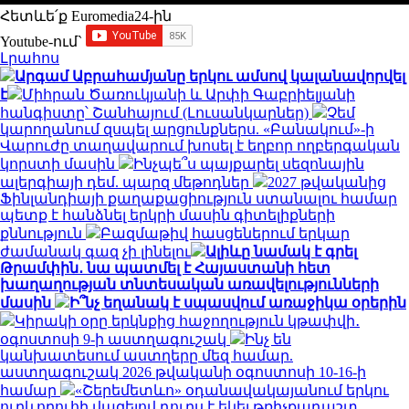
Հետևե՛ք Euromedia24-ին
Youtube-ում`
Լրահոս
Արգամ Աբրահամյանը երկու ամսով կալանավորվել
է
Միհրան Ծառուկյանի և Արփի Գաբրիելյանի
հանգիստը՝ Շանհայում (Լուսանկարներ)
Չեմ
կարողանում զսպել արցունքներս. «Բանակում»-ի
Վարուժը տաղավարում խոսել է եղբոր ողբերգական
կորստի մասին
Ինչպե՞ս պայքարել սեզոնային
ալերգիայի դեմ. պարզ մեթոդներ
2027 թվականից
Ֆինլանդիայի քաղաքացիություն ստանալու համար
պետք է հանձնել երկրի մասին գիտելիքների
քննություն
Բազմաթիվ հասցեներում երկար
ժամանակ գազ չի լինելու
Ալիևը նամակ է գրել
Թրամփին․ նա պատմել է Հայաստանի հետ
խաղաղության տնտեսական առավելությունների
մասին
Ի՞նչ եղանակ է սպասվում առաջիկա օրերին
Կիրակի օրը երկնքից հաջողություն կթափվի․
օգոստոսի 9-ի աստղագուշակ
Ինչ են
կանխատեսում աստղերը մեզ համար.
աստղագուշակ 2026 թվականի օգոստոսի 10-16-ի
համար
«Շերեմետևո» օդանավակայանում երկու
ուղևորուհի վազելով դուրս է եկել թռիչքադաշտ