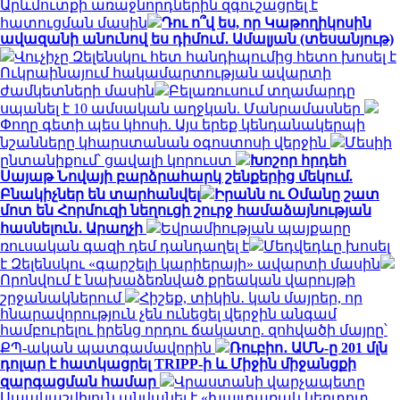
Արևմուտքի առաջնորդներին զգուշացրել է
հատուցման մասին
Դու ո՞վ ես, որ Կաթողիկոսին
ավազանի անունով ես դիմում․ Ամալյան (տեսանյութ)
Վուչիչը Զելենսկու հետ հանդիպումից հետո խոսել է
Ուկրաինայում հակամարտության ավարտի
ժամկետների մասին
Բելառուսում տղամարդը
սպանել է 10 ամսական աղջկան. Մանրամասներ
Փողը գետի պես կհոսի. Այս երեք կենդանակերպի
նշանները կհարստանան օգոստոսի վերջին
Մեսիի
ընտանիքում՝ ցավալի կորուստ
Խոշոր հրդեհ
Սայաթ Նովայի բարձրահարկ շենքերից մեկում.
Բնակիչներ են տարհանվել
Իրանն ու Օմանը շատ
մոտ են Հորմուզի նեղուցի շուրջ համաձայնության
հասնելուն․ Արաղչի
Եվրամիության պայքարը
ռուսական գազի դեմ դանդաղել է
Մեդվեդևը խոսել
է Զելենսկու «գարշելի կարիերայի» ավարտի մասին
Որոնվում է նախաձեռնված քրեական վարույթի
շրջանակներում
Հիշեք, տիկին․ կան մայրեր, որ
հնարավորություն չեն ունեցել վերջին անգամ
համբուրելու իրենց որդու ճակատը. զոհվածի մայրը՝
ՔՊ-ական պատգամավորին
Ռուբիո․ ԱՄՆ-ը 201 մլն
դոլար է հատկացրել TRIPP-ի և Միջին միջանցքի
զարգացման համար
Վրաստանի վարչապետը
Սաակաշվիլուն անվանել է «խայտառակ կեղտոտ