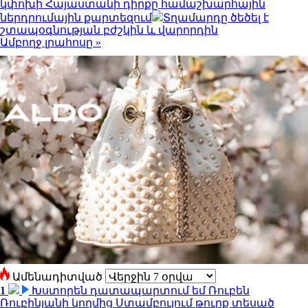
կփոխի Հայաստանի դիրքը համաշխարհային
ներդրումային քարտեզում
Տղամարդը ծեծել է
շտապօգնության բժշկին և վարորդին
Ամբողջ լրահոսը »
Ամենադիտված
1
Խստորեն դատապարտում եմ Ռուբեն
Ռուբինյանի կողմից Ստամբուլում թուրք տեսած