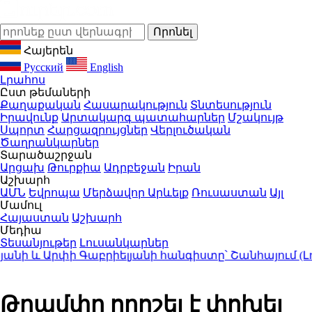
Հայերեն
Русский
English
Լրահոս
Ըստ թեմաների
Քաղաքական
Հասարակություն
Տնտեսություն
Իրավունք
Արտակարգ պատահարներ
Մշակույթ
Սպորտ
Հարցազրույցներ
Վերլուծական
Ծաղրանկարներ
Տարածաշրջան
Արցախ
Թուրքիա
Ադրբեջան
Իրան
Աշխարհ
ԱՄՆ
Եվրոպա
Մերձավոր Արևելք
Ռուսաստան
Այլ
Մամուլ
Հայաստան
Աշխարհ
Մեդիա
Տեսանյութեր
Լուսանկարներ
 և Արփի Գաբրիելյանի հանգիստը՝ Շանհայում (Լու
Թրամփը որոշել է փոխել