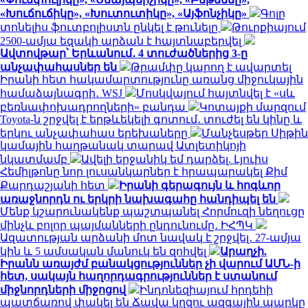
«Խուճուճիկը», «Խուտուտիկը», «Այֆոնչիկը»
Գոլը
տոնելիս ֆուտբոլիստն ընկել է թունելը
Թուրքիայում
2500-ամյա եզակի արձան է հայտնաբերվել
Ավտովթար՝ Երևանում․ 4 տուժածներից 3-ը
անչափահասներ են
Թրամփը կարող է ավարտել
Իրանի հետ հակամարտությունը առանց միջուկային
համաձայնագրի․ WSJ
Մոսկվայում հայտնվել է «սև
բեռնափոխադրողների» բանդա
Կոտայքի մարզում
Toyota-ն շրջվել է երթևեկելի գոտում․ տուժել են կինը և
երկու անչափահաս երեխաները
Մանչեսթեր Սիթին
կամային հաղթանակ տարավ Ատլետիկոյի
նկատմամբ
Ավելի երջանիկ եմ դարձել. Լյուիս
Հեմիլթոնը նոր լուսանկարներ է հրապարակել Քիմ
Քարդաշյանի հետ
Իրանի գերագույն և հոգևոր
առաջնորդն ու երկրի նախագահը հանդիպել են
Մենք կշարունակենք պաշտպանել Հորմուզի նեղուցը
մինչև բոլոր պայմանների ընդունումը․ ԻՀՊԿ
Ազատության արձանի մոտ նավակ է շրջվել․ 27-ամյա
կին և 5 ամսական մանուկ են զոհվել
Արաղչի.
Իրանն առայժմ բանակցություններ չի վարում ԱՄՆ-ի
հետ, սակայն հաղորդագրություններ է ստանում
միջնորդների միջոցով
Ինդոնեզիայում հրդեհի
պատճառով փակել են Ճավա կղզու ազգային պարկը