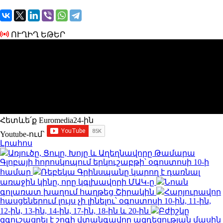
ՈՒՂԻՂ ԵԹԵՐ
Հետևե՛ք Euromedia24-ին
Youtube-ում`
Լրահոս
Առյուծը, Ցուլը, Խոյը և Աղեղնավորը Թամարա
Գլոբայի հորոսկոպում երկուշաբթի՝ օգոստոսի 10-ի
համար
Ռեբեկա Գրինսպանը կարող է դառնալ
առաջին կինը, որը կգլխավորի ՄԱԿ-ը
Նոան
գոլառատ խաղում հաղթեց Շիրակին
Հարյուրավոր
հասցեներում լույս չի լինելու՝ օգոստոսի 10-ին, 11-ին,
12-ին, 13-ին, 14-ին, 17-ին, 18-ին և 20-ին
Բժիշկը
զգուշացրել է շոգի վտանգավոր ազդեցության մասին