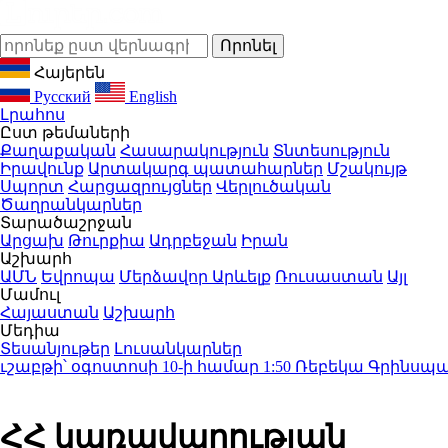
Հայերեն
Русский
English
Լրահոս
Ըստ թեմաների
Քաղաքական
Հասարակություն
Տնտեսություն
Իրավունք
Արտակարգ պատահարներ
Մշակույթ
Սպորտ
Հարցազրույցներ
Վերլուծական
Ծաղրանկարներ
Տարածաշրջան
Արցախ
Թուրքիա
Ադրբեջան
Իրան
Աշխարհ
ԱՄՆ
Եվրոպա
Մերձավոր Արևելք
Ռուսաստան
Այլ
Մամուլ
Հայաստան
Աշխարհ
Մեդիա
Տեսանյութեր
Լուսանկարներ
աբթի՝ օգոստոսի 10-ի համար
1:50
Ռեբեկա Գրինսպանը կ
ՀՀ կառավարության