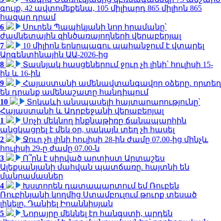
գույք, 42 ավտոմեքենա, 105 միլիարդ 865 միլիոն 865
հազար դրամ
6
Սուրեն Պապիկյանի նոր հրամանը՝
ժամկետային զինծառայողների վերաբերյալ
7
10 միլիոն երկրպագու պահանջում է վտարել
Արգենտինային ԱԱ-2026-ից
8
Տասնյակ հասցեներում ջուր չի լինի՝ հուլիսի 15-
ին և 16-ին
9
Հայաստանի ամենավտանգավոր օձերը. որտեղ
են դրանք ամենաշատը հանդիպում
10
Տոկաևի անսպասելի հայտարարությունը՝
Հայաստանի և Ադրբեջանի վերաբերյալ
1
Սոչի մեկնող ինքնաթիռը ճանապարհին
անցկացրել է մեկ օր, սակայն տեղ չի հասել
2
Ջուր չի լինի հուլիսի 28-ին ժամը 07.00-ից մինչև
հուլիսի 29-ը ժամը 07.00-ն
3
Ո՞րն է սիրված արտիստ Արտաշես
Ալեքսանյանի մահվան պատճառը. հայտնի են
մանրամասներ
4
Խստորեն դատապարտում եմ Ռուբեն
Ռուբինյանի կողմից Ստամբուլում թուրք տեսած
լինելը. Դանիել Իոաննիսյան
5
Նորայրը մեկնել էր հանգստի, արդեն