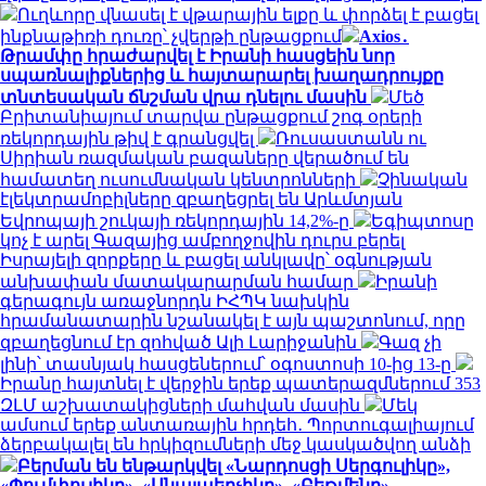
Ուղևորը վնասել է վթարային ելքը և փորձել է բացել
ինքնաթիռի դուռը՝ չվերթի ընթացքում
Axios․
Թրամփը հրաժարվել է Իրանի հասցեին նոր
սպառնալիքներից և հայտարարել խաղադրույքը
տնտեսական ճնշման վրա դնելու մասին
Մեծ
Բրիտանիայում տարվա ընթացքում շոգ օրերի
ռեկորդային թիվ է գրանցվել
Ռուսաստանն ու
Սիրիան ռազմական բազաները վերածում են
համատեղ ուսումնական կենտրոնների
Չինական
էլեկտրամոբիլները զբաղեցրել են Արևմտյան
Եվրոպայի շուկայի ռեկորդային 14,2%-ը
Եգիպտոսը
կոչ է արել Գազայից ամբողջովին դուրս բերել
Իսրայելի զորքերը և բացել անկլավը՝ օգնության
անխափան մատակարարման համար
Իրանի
գերագույն առաջնորդն ԻՀՊԿ նախկին
հրամանատարին նշանակել է այն պաշտոնում, որը
զբաղեցնում էր զոհված Ալի Լարիջանին
Գազ չի
լինի՝ տասնյակ հասցեներում՝ օգոստոսի 10-ից 13-ը
Իրանը հայտնել է վերջին երեք պատերազմներում 353
ԶԼՄ աշխատակիցների մահվան մասին
Մեկ
ամսում երեք անտառային հրդեհ․ Պորտուգալիայում
ձերբակալել են հրկիզումների մեջ կասկածվող անձի
Բերման են ենթարկվել «Նարդոսցի Սերգուլիկը»,
«Փումփուլիկը», «Սնայպերչիկը», «Բեթմենը»,