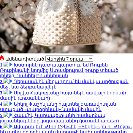
Ամենադիտված
1
Խստորեն դատապարտում եմ Ռուբեն
Ռուբինյանի կողմից Ստամբուլում թուրք տեսած
լինելը. Դանիել Իոաննիսյան
2
Դերասանին մեղադրում են մանկապղծության
մեջ․ նա ձերբակալվել է
3
Սիլվա Հակոբյանը հայտնել է ցավալի կորստի
մասին (Լուսանկար)
4
Նիկոլ Փաշինյանը հայտնել է առավոտյան
ստացած «տարօրինակ» նամակի մասին
5
Հասմիկ Կարապետյանի համարձակ
լուսանկարները՝ լողավազանից (լուսանկարներ)
6
Ավարտվել է «Գող Բջե»-ին, «Տեցիկ»-ին ու «Գոջո»-
ին առնչվող քրեական վարույթի նախաքննությունը.