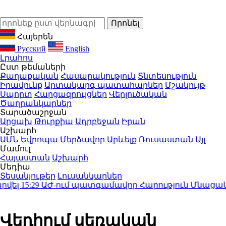
Հայերեն
Русский
English
Լրահոս
Ըստ թեմաների
Քաղաքական
Հասարակություն
Տնտեսություն
Իրավունք
Արտակարգ պատահարներ
Մշակույթ
Սպորտ
Հարցազրույցներ
Վերլուծական
Ծաղրանկարներ
Տարածաշրջան
Արցախ
Թուրքիա
Ադրբեջան
Իրան
Աշխարհ
ԱՄՆ
Եվրոպա
Մերձավոր Արևելք
Ռուսաստան
Այլ
Մամուլ
Հայաստան
Աշխարհ
Մեդիա
Տեսանյութեր
Լուսանկարներ
ել
15:29
ԱԺ-ում պատգամավոր Հարություն Մնացական
Վեդիում սեռական