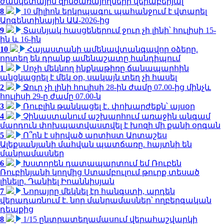
ժամկետային զինծառայողների վերաբերյալ
8
10 միլիոն երկրպագու պահանջում է վտարել
Արգենտինային ԱԱ-2026-ից
9
Տասնյակ հասցեներում ջուր չի լինի՝ հուլիսի 15-
ին և 16-ին
10
Հայաստանի ամենավտանգավոր օձերը.
որտեղ են դրանք ամենաշատը հանդիպում
1
Սոչի մեկնող ինքնաթիռը ճանապարհին
անցկացրել է մեկ օր, սակայն տեղ չի հասել
2
Ջուր չի լինի հուլիսի 28-ին ժամը 07.00-ից մինչև
հուլիսի 29-ը ժամը 07.00-ն
3
Ռուբլին թանկացել է․ փոխարժեքն՝ այսօր
4
Չինաստանում աշխարհում առաջին անգամ
մարդուն փոխպատվաստվել է խոզի մի քանի օրգան
5
Ո՞րն է սիրված արտիստ Արտաշես
Ալեքսանյանի մահվան պատճառը. հայտնի են
մանրամասներ
6
Խստորեն դատապարտում եմ Ռուբեն
Ռուբինյանի կողմից Ստամբուլում թուրք տեսած
լինելը. Դանիել Իոաննիսյան
7
Նորայրը մեկնել էր հանգստի, արդեն
վերադառնում է. նոր մանրամասներ՝ ողբերգական
դեպքից
8
1/15 ընտրատեղամասում վերահաշվարկի