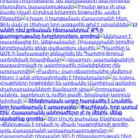
Ռուբեն Ռուբինյանին՝ ԱԺ նախագահի պաշտոնում
ընտրվելու կապակցությամբ
Իրանը թույլ չի տա
բացել դեպի Հորմուզ երկրորդ երթուղին, ասել է
Ռեզաին
4 խաղ, 0 հաղթանակ Հայաստանի հետ․
Ջոն վան՛տ Սխիպը նոր ազգային թիմ է ստանձնել
13
անձի դեմ քրեական հետապնդում՝ ՔՊ-ի
քարոզչությանը խոչընդոտելու գործով
Ակնհայտ է՝
սպառնալիք էր․ Ալեքսանյանը՝ Ռուսաստանի կողմից
Ադրբեջանին զենք վաճառելու մասին
Պուտինը և
ԱՄԷ-ի նախագահը քննարկել են Պարսից ծոցում
ստեղծված իրավիճակը
«Աչաջուր» ապրանքանիշի
գազավորված ոչ ալկոհոլային ըմպելիքները չեն
արտադրվի
«Բամբու» բար-ռեստորանից սնվելուց
հետո 3 անձ տեղափոխվել է հիվանդանոց
Al Arabiya.
Հութիները հրթիռներ են արձակել Մարիբում գտնվող
փախստականների ճամբարի վրա
Հորդառատ
անձրև, կարկուտ և ուժեղ քամի․ եղանակը կտրուկ
կփոխվի
Տիեզերական աղբը հարվածել է Լուսնին․
նոր խառնարան է առաջացել
Փաշինյան․ Երբ ասում
էին՝ Հայաստանն անհրաժեշտ չէ ոչ մեկին, մենք
սկսեցինք գործել
Տեր Մուշե քահանա Ենգիբարյան․
«Քննության է դրված ոչ միայն Կաթողիկոսի գործը,
այլև Հայաստանի արդարադատությունը»
Հայաստանի դեսպանը MIT-ի ղեկավարության հետ