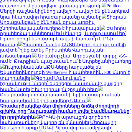
պաշտոնում ընտրվելու կապակցությամբ
Politico.
Մերցի դաշնակիցները ավելի ու ավելի են քննարկում
նրա հնարավոր հրաժարականը աշնանը
Տիգրան
Արզաքանցյանը ծննդյան օրվա առթիվ
շնորհակալական ուղերձ է հրապարակել
Ես հորս
դիահերձարաններում եմ փնտրել, և դուք ասում եք՝
էդ տուրբոգեներատորն ավելի կարևո՞ր է ԼՂ-ի
համար
Պատրա՞ստ եք ԵԱՏՄ-ից դուրս գալ, ավելի
լավ տե՞ղ եք գտել. Քրիստինե Վարդանյան
(տեսանյութ)
Արցախը չկա, Ադրբեջանի զորքը ՀՀ-
ում է, Թուրքիան պաշտպանում է Ադրբեջանի շահերը
Ուկրաինական ԱԹՍ-ները հարվածել են
Եկատերինբուրգի Wildberries-ի պահեստին․ 800 մարդ է
տարհանվել
Գեղամ Մանուկյանը
իշխանությունների՝ եկեղեցու նկատմամբ քայլերը
համեմատել է խորհրդային շրջանի հետ
Բռնցքամարտի Հայաստանի երիտասարդական
հավաքականների կազմերը ԵԱ-ում
Չհամարձակվեք ձեր միլիոնները ճոճել ժողովրդի
գլխին, որը Ղարաբաղի համար տվել է ամենաթանկը՝
իր որդիներին
ԲՐԻԿՍ-ի արտաքին գործերի
նախարարները կարող են քննարկել Մերձավոր
Արևելքի հարցը ՄԱԿ-ի Գլխավոր ասամբլեայի