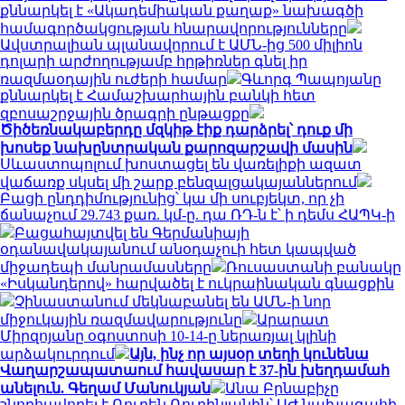
քննարկել է «Ակադեմիական քաղաք» նախագծի
համագործակցության հնարավորությունները
Ավստրալիան պլանավորում է ԱՄՆ-ից 500 միլիոն
դոլարի արժողությամբ հրթիռներ գնել իր
ռազմաօդային ուժերի համար
Գևորգ Պապոյանը
քննարկել է Համաշխարհային բանկի հետ
զբոսաշրջային ծրագրի ընթացքը
Ծիծեռնակաբերդը մզկիթ էիք դարձրել՝ դուք մի
խոսեք նախընտրական քարոզարշավի մասին
Սևաստոպոլում խոստացել են վառելիքի ազատ
վաճառք սկսել մի շարք բենզալցակայաններում
Բացի ընդդիմությունից՝ կա մի սուբյեկտ, որ չի
ճանաչում 29.743 քառ. կմ-ը. դա ՌԴ-ն է՝ ի դեմս ՀԱՊԿ-ի
Բացահայտվել են Գերմանիայի
օդանավակայանում անօդաչուի հետ կապված
միջադեպի մանրամասները
Ռուսաստանի բանակը
«Իսկանդերով» հարվածել է ուկրաինական գնացքին
Չինաստանում մեկնաբանել են ԱՄՆ-ի նոր
միջուկային ռազմավարությունը
Արարատ
Միրզոյանը օգոստոսի 10-14-ը ներառյալ կլինի
արձակուրդում
Այն, ինչ որ այսօր տեղի կունենա
Վաղարշապատաում հավասար է 37-ին խեղդամահ
անելուն. Գեղամ Մանուկյան
Անա Բրնաբիչը
շնորհավորել է Ռուբեն Ռուբինյանին՝ ԱԺ նախագահի