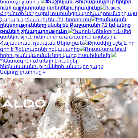
նստաշրջանում
Փաշինյան․ Յուրաքանչյուր երկիր
ունի այլընտրանք ստեղծելու իրավունք
Reuters.
Հորմուզի նեղուցով տարանցիկ փոխադրումները այս
շաբաթ կրճատվել են մեկ երրորդով
Իրանական
ընկերությունները սկսել են Քաջարանի 7.2 կմ-անոց
թունելի շինարարությունը
Դարոն Աճեմօղլուն մեծ
ցանկություն ունի մոտ ապագայում այցելելու
Հայաստան. դեսպան Մկրտչյան
Թրամփը նշել է, որ
գոհ է Պենտագոնի ղեկավարից
Ռուսաստանում
հղիության վարման նոր կարգ է սահմանվել
Պենտագոնում տեղի է ունեցել
ինքնասպանությունների անսովոր շարք
Ամբողջ լրահոսը »