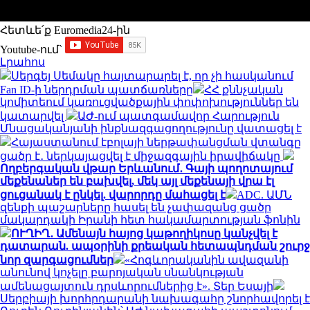
Հետևե՛ք Euromedia24-ին
Youtube-ում`
Լրահոս
Սերգեյ Սեմակը հայտարարել է, որ չի հասկանում
Fan ID-ի ներդրման պատճառները
ՀՀ քննչական
կոմիտեում կառուցվածքային փոփոխություններ են
կատարվել
ԱԺ-ում պատգամավոր Հարություն
Մնացականյանի ինքնազգացողությունը վատացել է
Հայաստանում էբոլայի ներթափանցման վտանգը
ցածր է․ ներկայացվել է միջազգային իրավիճակը
Ողբերգական վթար Երևանում․ Գայի պողոտայում
մեքենաներ են բախվել, մեկ այլ մեքենայի վրա էլ
ցուցանակ է ընկել. վարորդը մահացել է
ADC. ԱՄՆ
զենքի պաշարները հասել են չափազանց ցածր
մակարդակի Իրանի հետ հակամարտության ֆոնին
ՈՒՂԻՂ․ Ամենայն հայոց կաթողիկոսը կանչվել է
դատարան. ապօրինի քրեական հետապնդման շուրջ
նոր զարգացումներ
«Հոգևորականին ավազանի
անունով կոչելը բարոյական սնանկության
ամենացայտուն դրսևորումներից է». Տեր Եսայի
Սերբիայի խորհրդարանի նախագահը շնորհավորել է