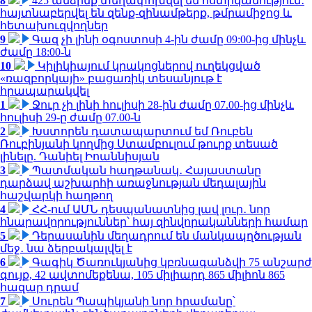
8
425 անձինք տեղափոխվել են ոստիկանություն․
հայտնաբերվել են զենք-զինամթերք, թմրամիջոց և
հետախուզվողներ
9
Գազ չի լինի օգոստոսի 4-ին ժամը 09:00-ից մինչև
ժամը 18:00-ն
10
Կիլիկիայում կրակոցներով ուղեկցված
«ռազբորկայի» բացառիկ տեսանյութ է
հրապարակվել
1
Ջուր չի լինի հուլիսի 28-ին ժամը 07.00-ից մինչև
հուլիսի 29-ը ժամը 07.00-ն
2
Խստորեն դատապարտում եմ Ռուբեն
Ռուբինյանի կողմից Ստամբուլում թուրք տեսած
լինելը. Դանիել Իոաննիսյան
3
Պատմական հաղթանակ․ Հայաստանը
դարձավ աշխարհի առաջնության մեդալային
հաշվարկի հաղթող
4
ՀՀ-ում ԱՄՆ դեսպանատնից լավ լուր․ նոր
հնարավորություններ՝ հայ զինվորականների համար
5
Դերասանին մեղադրում են մանկապղծության
մեջ․ նա ձերբակալվել է
6
Գագիկ Ծառուկյանից կբռնագանձվի 75 անշարժ
գույք, 42 ավտոմեքենա, 105 միլիարդ 865 միլիոն 865
հազար դրամ
7
Սուրեն Պապիկյանի նոր հրամանը՝