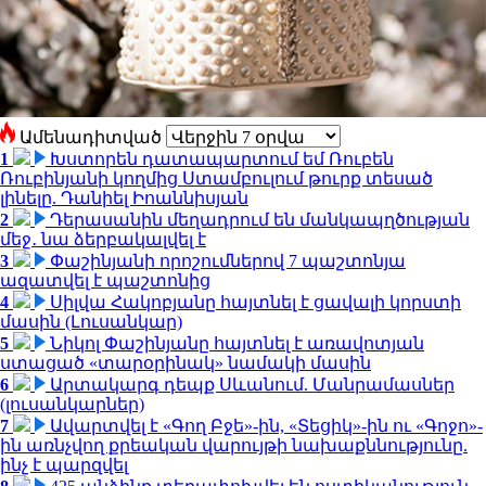
Ամենադիտված
1
Խստորեն դատապարտում եմ Ռուբեն
Ռուբինյանի կողմից Ստամբուլում թուրք տեսած
լինելը. Դանիել Իոաննիսյան
2
Դերասանին մեղադրում են մանկապղծության
մեջ․ նա ձերբակալվել է
3
Փաշինյանի որոշումներով 7 պաշտոնյա
ազատվել է պաշտոնից
4
Սիլվա Հակոբյանը հայտնել է ցավալի կորստի
մասին (Լուսանկար)
5
Նիկոլ Փաշինյանը հայտնել է առավոտյան
ստացած «տարօրինակ» նամակի մասին
6
Արտակարգ դեպք Սևանում. Մանրամասներ
(լուսանկարներ)
7
Ավարտվել է «Գող Բջե»-ին, «Տեցիկ»-ին ու «Գոջո»-
ին առնչվող քրեական վարույթի նախաքննությունը.
ինչ է պարզվել