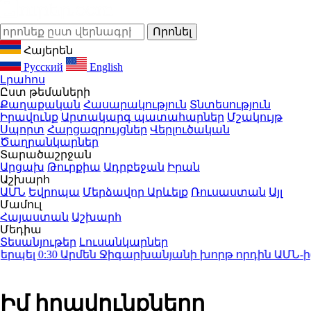
Հայերեն
Русский
English
Լրահոս
Ըստ թեմաների
Քաղաքական
Հասարակություն
Տնտեսություն
Իրավունք
Արտակարգ պատահարներ
Մշակույթ
Սպորտ
Հարցազրույցներ
Վերլուծական
Ծաղրանկարներ
Տարածաշրջան
Արցախ
Թուրքիա
Ադրբեջան
Իրան
Աշխարհ
ԱՄՆ
Եվրոպա
Մերձավոր Արևելք
Ռուսաստան
Այլ
Մամուլ
Հայաստան
Աշխարհ
Մեդիա
Տեսանյութեր
Լուսանկարներ
պել
0:30
Արմեն Ջիգարխանյանի խորթ որդին ԱՄՆ-ից 
Իմ իրավունքները