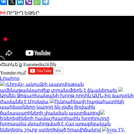
ՈՒՂԻՂ ԵԹԵՐ
Հետևե՛ք Euromedia24-ին
Youtube-ում`
Լրահոս
«Լիդսն» ակումբի պատմության
ամենաթանկարժեք տրանսֆերն է ձևակերպել
Արմեն Ջիգարխանյանի խորթ որդին ԱՄՆ-ից գաղտնի
ժամանել է Մոսկվա
Ուկրաինայի հացահատիկի
պահեստները կարող են լցվել ծովային
ճանապարհների փակման պատճառով
Եկեղեցիների համաշխարհային խորհուրդը
խորապես մտահոգված է Հայ առաքելական
եկեղեցու շուրջ ստեղծված իրավիճակով
Syria TV.