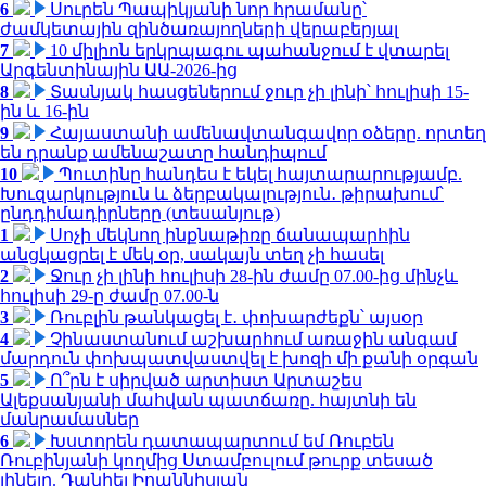
6
Սուրեն Պապիկյանի նոր հրամանը՝
ժամկետային զինծառայողների վերաբերյալ
7
10 միլիոն երկրպագու պահանջում է վտարել
Արգենտինային ԱԱ-2026-ից
8
Տասնյակ հասցեներում ջուր չի լինի՝ հուլիսի 15-
ին և 16-ին
9
Հայաստանի ամենավտանգավոր օձերը. որտեղ
են դրանք ամենաշատը հանդիպում
10
Պուտինը հանդես է եկել հայտարարությամբ.
Խուզարկություն և ձերբակալություն․ թիրախում՝
ընդդիմադիրները (տեսանյութ)
1
Սոչի մեկնող ինքնաթիռը ճանապարհին
անցկացրել է մեկ օր, սակայն տեղ չի հասել
2
Ջուր չի լինի հուլիսի 28-ին ժամը 07.00-ից մինչև
հուլիսի 29-ը ժամը 07.00-ն
3
Ռուբլին թանկացել է․ փոխարժեքն՝ այսօր
4
Չինաստանում աշխարհում առաջին անգամ
մարդուն փոխպատվաստվել է խոզի մի քանի օրգան
5
Ո՞րն է սիրված արտիստ Արտաշես
Ալեքսանյանի մահվան պատճառը. հայտնի են
մանրամասներ
6
Խստորեն դատապարտում եմ Ռուբեն
Ռուբինյանի կողմից Ստամբուլում թուրք տեսած
լինելը. Դանիել Իոաննիսյան