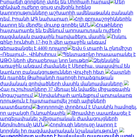
Իսրայելի զորքերը մտել են Սիրիայի հարավ
Մեր
զինված ուժերը ցույց տվեցին իրենց
կարողությունները աշխարհի ամենաթանկ բանակի
դեմ. Իրանի ԱԳ նախարար
Հղի զբոսաշրջիկներին
կարող են մերժել մուտք գործել ԱՄՆ
Հութիները
հայտարարել են Եմենում պրոսաուդյան ուժերի
ռազմական բազային հարվածելու մասին
Ոսկու
գինը հունիսի 17-ից ի վեր առաջին անգամ
գերազանցել է 4400 դոլարը
Եվս 6 տարի և ընդմիշտ
«Ռեալում»․ Վինիսիուս
Պենտագոնը հրապարակել է
ԱԹՕ-ների վերաբերյալ նոր նյութեր
Զելենսկին
առաջին անգամ ժամանել է Սերբիա․ սպասվում են
կարևոր բանակցություններ Վուչիչի հետ
Հայտնի
են դարձել Թաիլանդի դպրոցի հրաձգության
ժամանակ զոհվածների մասին մանրամասները
Հայ ուշուիստները 37 մեդալ են նվաճել միջազգային
մրցաշարում
Սլովակիայի արևելքում արտակարգ
դրություն է հայտարարվել շոգի ալիքների
պատճառով
Ֆյոդորովը փորձում է Մասկին համոզել,
որ աջակցի Ուկրաինային
Թրամփը սպառնացել է
արգելափակել շվեյցարական ժամացույցների
ներմուծումը ԱՄՆ
Հորմուզի նեղուցը կարող է
կորցնել իր ռազմավարական նշանակությունը
Կաթողիկոսը չպետք է հայկական դատարանի առջև