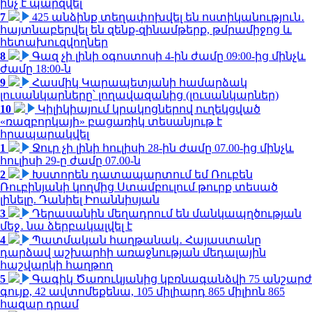
ինչ է պարզվել
7
425 անձինք տեղափոխվել են ոստիկանություն․
հայտնաբերվել են զենք-զինամթերք, թմրամիջոց և
հետախուզվողներ
8
Գազ չի լինի օգոստոսի 4-ին ժամը 09:00-ից մինչև
ժամը 18:00-ն
9
Հասմիկ Կարապետյանի համարձակ
լուսանկարները՝ լողավազանից (լուսանկարներ)
10
Կիլիկիայում կրակոցներով ուղեկցված
«ռազբորկայի» բացառիկ տեսանյութ է
հրապարակվել
1
Ջուր չի լինի հուլիսի 28-ին ժամը 07.00-ից մինչև
հուլիսի 29-ը ժամը 07.00-ն
2
Խստորեն դատապարտում եմ Ռուբեն
Ռուբինյանի կողմից Ստամբուլում թուրք տեսած
լինելը. Դանիել Իոաննիսյան
3
Դերասանին մեղադրում են մանկապղծության
մեջ․ նա ձերբակալվել է
4
Պատմական հաղթանակ․ Հայաստանը
դարձավ աշխարհի առաջնության մեդալային
հաշվարկի հաղթող
5
Գագիկ Ծառուկյանից կբռնագանձվի 75 անշարժ
գույք, 42 ավտոմեքենա, 105 միլիարդ 865 միլիոն 865
հազար դրամ