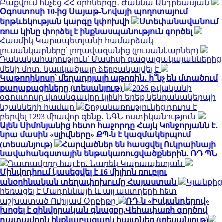
Բաքվում հնչեց ՀՀ օրհներգը․ Ժաննա Անդրեասյան
Օգոստոսի 10-ից Սայաթ-Նովայի պողոտայում
երթևեկության կարգը կփոխվի
Ստեփանավանում
ռուս կինը փորձել է ինքնասպանություն գործել
Հասմիկ Կարապետյանի համարձակ
լուսանկարները՝ լողավազանից (լուսանկարներ)
Դանակահարություն՝ Մասիսի գազալցակայաններից
մեկի մոտ. կասկածյալը ձերբակալվել է
Կաթողիկոսը՝ մեղադրյալի աթոռին․ ի՞նչ են մտածում
քաղաքացիները (տեսանյութ)
2026 թվականի
օգոստոսը վտանգավոր կլինի երեք կենդանակերպի
նշանների համար
Շրջանառությունից դուրս է
բերվել 1293 միավոր զենք․ ՆԳՆ ոստիկանություն
Ալեն Սիմոնյանից հետո հաջորդը Հայկ Կոնջորյանն է․
նրա մասին «սլիվները» ՔՊ-ն է կազմակերպում
(տեսանյութ)
Հարվածներ են հասցվել Ուկրաինայի
նավահանգստային ենթակառուցվածքներին. ՌԴ ՊՆ
Դատավորը հայ էր․ Նարեկ Կարապետյան
Մինվոդիում կասեցվել է 16 միլիոն ռուբլու
անօրինական տեղափոխումը Հայաստան
Կյանքից
հեռացել է Մադոննայի և այլ աստղերի հետ
աշխատած Ուիլյամ Օրբիթը
ՌԴ-ն «Իսկանդերով»
խոցել է զինվորական գնացքը.Վեհափառի գործով
դատավորն ինքնաբացարկ հայտնեց (տեսանյութ)