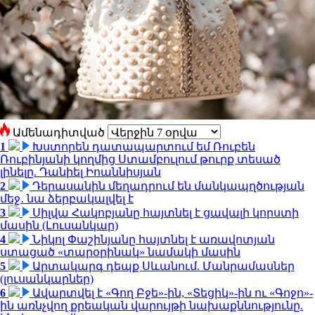
Ամենադիտված
1
Խստորեն դատապարտում եմ Ռուբեն
Ռուբինյանի կողմից Ստամբուլում թուրք տեսած
լինելը. Դանիել Իոաննիսյան
2
Դերասանին մեղադրում են մանկապղծության
մեջ․ նա ձերբակալվել է
3
Սիլվա Հակոբյանը հայտնել է ցավալի կորստի
մասին (Լուսանկար)
4
Նիկոլ Փաշինյանը հայտնել է առավոտյան
ստացած «տարօրինակ» նամակի մասին
5
Արտակարգ դեպք Սևանում. Մանրամասներ
(լուսանկարներ)
6
Ավարտվել է «Գող Բջե»-ին, «Տեցիկ»-ին ու «Գոջո»-
ին առնչվող քրեական վարույթի նախաքննությունը.