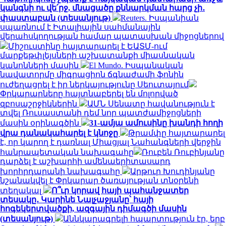
կանգնի ու վե՛րջ, մնացածը քննարկման հարց չի․
փաստաբան (տեսանյութ)
Reuters. Իսպանիան
սպառնում է Իտալիային սահմանային
վերահսկողության համար պատասխան միջոցներով
Միշուստինը հայտարարել է ԵԱՏՄ-ում
մարքեթփլեյսների աշխատանքի միասնական
կանոնների մասին
El Mundo. Իսպանական
նավատորմը միգրացիոն ճգնաժամի ֆոնին
ուժեղացրել է իր ներկայությունը Սեուտայում
Փրկարարները հայտնաբերել են մոլորված
զբոսաշրջիկներին
ԱՄՆ Սենատը հավանություն է
տվել Ռուսաստանի դեմ նոր պատժամիջոցների
մասին օրինագծին
31-ամյա ամուսինը խանդի հողի
վրա դանակահարել է կնոջը
Թրամփը հայտարարել
է, որ կարող է դառնալ Միացյալ Նահանգների վերջին
հանրապետական ​​նախագահը
Ռուբեն Ռուբինյանը
դարձել է աշխարհի ամենաերիտասարդ
խորհրդարանի նախագահը
Արթուր Խուդինյանը
նշանակվել է Փրկարար ծառայության տնօրենի
տեղակալ
Ո՞ւր կորավ հայի պահանջատեր
տեսակը․ Կարինե Նալչաջյանը՝ հայի
հոգեկերտվածքի, ազգային դիմագծի մասին
(տեսանյութ)
Աննկարագրելի հպարտություն էր, երբ