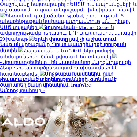
Փաշինյանը հայտարարել է ԵԱՏՄ-ում ապրանքների և
աշխատուժի ազատ տեղաշարժի խնդիրների մասին
Պետական դավաճանության 4, լրտեսության՝ 5,
ահաբեկչության նախապատրաստության 1 դեպք.
ԱԱԾ տվյալներ
Թուրքական «Madame Coco»-ն
ամբողջությամբ հեռանում է Ռուսաստանից․ կփակվի
29 խանութ
Երևի փոստը լավ չի աշխատում․
Նաթան սրբազանը՝ Պոլսո պատրիարքի լռության
մասին
Հայաստանին ևս 5000 էլեկտրոմոբիլի
անմաքս ներմուծման քվոտա է հատկացվել
«Արարատցեմենտ»-ին պատկանող մարզադպրոցի
ձեռքբերման գործընթացում խախտումներ են
հայտնաբերվել
Մոջթաբա Խամենեին, ըստ
չհաստատված տեղեկությունների, գտնվում է
ծայրահեղ ծանր վիճակում․ IranWire
Ամբողջ լրահոսը »