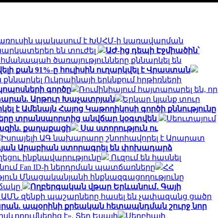
լառուսին պակասում է ԽՍՀՄ-ի կառավարման
ռնարկատերեր են տուժել
ԱԺ-ից դեպի Էջմիածին՝
հմանապահ ծառայությունները քննարկել են
 քան 91%-ը հուլիսին ուղարկվել է Վրաստան
քննարկել Ուկրաինայի երկնքում հրթիռների
կոպոսների գործը
Ռումինիայում հայտարարել են, որ
տարան. Արթուր Խաչատրյան
Երկար կյանք տուր
լ է Ամենայն Հայոց Կաթողիկոսի գործի քննությունը
ղները տրանսպորտից անվճար կօգտվեն
Սեուտայում
խազին. քաղաքացի
Սա ստորություն ու
Իսրայելի ԱԳ նախարարը շնորհավորել է Արարատ
դյան Արաբիան ստորագրել են փոխադարձ
ղեցու ինքնավարությունը
Ուզում են հասնել
անում Fan ID-ի ներդրման պատճառները
ՀՀ
յուն Մնացականյանի ինքնազգացողությունը
իճակը
Ողբերգական վթար Երևանում․ Գայի
 ԱՄՆ զենքի պաշարները հասել են չափազանց ցածր
տարան. ապօրինի քրեական հետապնդման շուրջ նոր
ևորումներից է». Տեր Եսայի
Սերբիայի