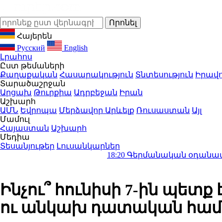
Հայերեն
Русский
English
Լրահոս
Ըստ թեմաների
Քաղաքական
Հասարակություն
Տնտեսություն
Իրավո
Տարածաշրջան
Արցախ
Թուրքիա
Ադրբեջան
Իրան
Աշխարհ
ԱՄՆ
Եվրոպա
Մերձավոր Արևելք
Ռուսաստան
Այլ
Մամուլ
Հայաստան
Աշխարհ
Մեդիա
Տեսանյութեր
Լուսանկարներ
18:20
Գերմանական օդանավակայաններ
Ինչու՞ հունիսի 7-ին պետք
ու անկախ դատական համա