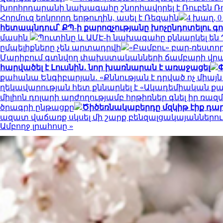
խորհրդարանի նախագահը շնորհավորել է Ռուբեն Ռ
Հորմուզ երկրորդ երթուղին, ասել է Ռեզաին
4 խաղ, 
հետապնդում՝ ՔՊ-ի քարոզչությանը խոչընդոտելու գ
մասին
Պուտինը և ԱՄԷ-ի նախագահը քննարկել են
ըմպելիքները չեն արտադրվի
«Բամբու» բար-ռեստոր
Մարիբում գտնվող փախստականների ճամբարի վր
հարվածել է Լուսնին․ նոր խառնարան է առաջացել
Փ
քահանա Ենգիբարյան․ «Քննության է դրված ոչ միա
ղեկավարության հետ քննարկել է «Ակադեմիական ք
միլիոն դոլարի արժողությամբ հրթիռներ գնել իր ռա
ծրագրի ընթացքը
Ծիծեռնակաբերդը մզկիթ էիք դա
ազատ վաճառք սկսել մի շարք բենզալցակայաններու
Ամբողջ լրահոսը »