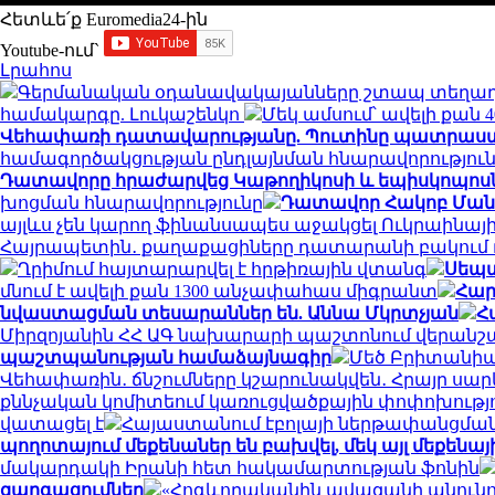
Հետևե՛ք Euromedia24-ին
Youtube-ում`
Լրահոս
Գերմանական օդանավակայանները շտապ տեղադր
համակարգը. Լուկաշենկո
Մեկ ամսում՝ ավելի քան
Վեհափառի դատավարությանը. Պուտինը պատրաստվո
համագործակցության ընդլայնման հնարավորությու
Դատավորը հրաժարվեց Կաթողիկոսի և եպիսկոպոսներ
խոցման հնարավորությունը
Դատավոր Հակոբ Մանու
այլևս չեն կարող ֆինանսապես աջակցել Ուկրաինայ
Հայրապետին․ քաղաքացիները դատարանի բակում դ
Ղրիմում հայտարարվել է հրթիռային վտանգ
Սեպտ
մնում է ավելի քան 1300 անչափահաս միգրանտ
Հար
նվաստացման տեսարաններ են. Աննա Մկրտչյան
Հ
Միրզոյանին ՀՀ ԱԳ նախարարի պաշտոնում վերանշ
պաշտպանության համաձայնագիր
Մեծ Բրիտանիայ
Վեհափառին․ ճնշումները կշարունակվեն․ Հրայր սա
քննչական կոմիտեում կառուցվածքային փոփոխությ
վատացել է
Հայաստանում էբոլայի ներթափանցման 
պողոտայում մեքենաներ են բախվել, մեկ այլ մեքենայի
մակարդակի Իրանի հետ հակամարտության ֆոնին
զարգացումներ
«Հոգևորականին ավազանի անունով 