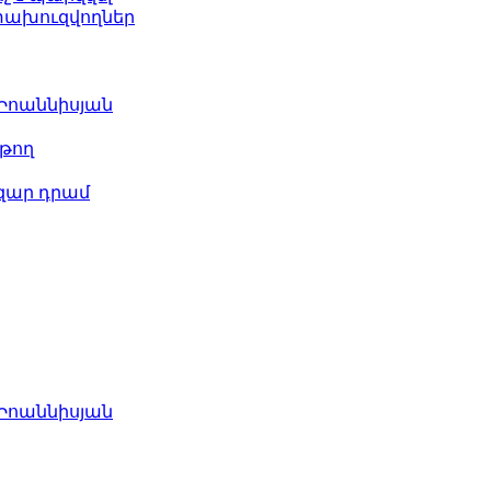
ետախուզվողներ
 Իոաննիսյան
թող
ազար դրամ
 Իոաննիսյան