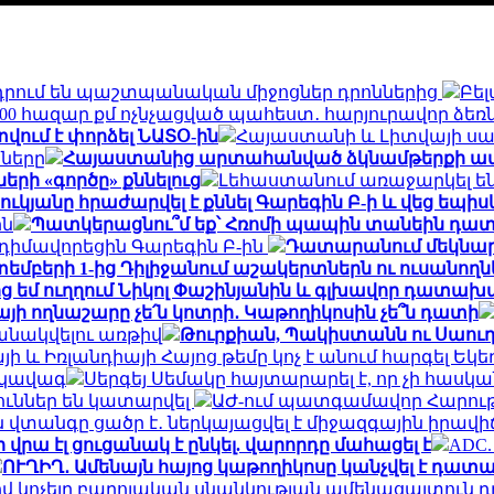
ում են պաշտպանական միջոցներ դրոններից
Բե
 400 հազար քմ ոչնչացված պահեստ․ հարյուրավոր ձե
ւմ է փորձել ՆԱՏՕ-ին
Հայաստանի և Լիտվայի սա
նները
Հայաստանից արտահանված ձկնամթերքի ավելի
ի «գործը» քննելուց
Լեհաստանում առաջարկել են 
կյանը հրաժարվել է քննել Գարեգին Բ-ի և վեց եպիս
ին
Պատկերացնու՞մ եք՝ Հռոմի պապին տանեին դա
իմավորեցին Գարեգին Բ-ին
Դատարանում մեկնարկե
եմբերի 1-ից Դիլիջանում աշակերտներն ու ուսանո
ց եմ ուղղում Նիկոլ Փաշինյանին և գլխավոր դատա
այի ողնաշարը չե՛ն կոտրի․ Կաթողիկոսին չե՞ն դատի
անակվելու առթիվ
Թուրքիան, Պակիստանն ու Սաու
ի և Իռլանդիայի Հայոց թեմը կոչ է անում հարգել Եկե
րկավագ
Սերգեյ Սեմակը հայտարարել է, որ չի հասկ
ուններ են կատարվել
ԱԺ-ում պատգամավոր Հարութ
վտանգը ցածր է․ ներկայացվել է միջազգային իրավ
 վրա էլ ցուցանակ է ընկել. վարորդը մահացել է
ADC.
ՈՒՂԻՂ․ Ամենայն հայոց կաթողիկոսը կանչվել է դա
կոչելը բարոյական սնանկության ամենացայտուն դրս