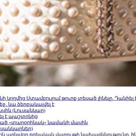
 կողմից Ստամբուլում թուրք տեսած լինելը. Դանիել
ջ․ նա ձերբակալվել է
ասին (Լուսանկար)
ել է պաշտոնից
ացած «տարօրինակ» նամակի մասին
ւսանկարներ)
ո»-ին առնչվող քրեական վարույթի նախաքննությունը. ի