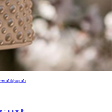
 Իոաննիսյան
նչ է պարզվել