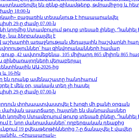
 հայտնաբերվել են զենք-զինամթերք, թմրամիջոց և հ
ժամը 18:00-ն
որկայի» բացառիկ տեսանյութ է հրապարակվել
ւլիսի 29-ը ժամը 07.00-ն
 կողմից Ստամբուլում թուրք տեսած լինելը. Դանիել
ջ․ նա ձերբակալվել է
աշխարհի առաջնության մեդալային հաշվարկի հաղ
ավորություններ՝ հայ զինվորականների համար
ւյք, 42 ավտոմեքենա, 105 միլիարդ 865 միլիոն 865 հ
 զինծառայողների վերաբերյալ
ենտինային ԱԱ-2026-ից
 և 16-ին
ղ են դրանք ամենաշատը հանդիպում
լ է մեկ օր, սակայն տեղ չի հասել
ւլիսի 29-ը ժամը 07.00-ն
րդուն փոխպատվաստվել է խոզի մի քանի օրգան
նի մահվան պատճառը. հայտնի են մանրամասներ
 կողմից Ստամբուլում թուրք տեսած լինելը. Դանիել
ում է. նոր մանրամասներ՝ ողբերգական դեպքից
քում 19 քվեաթերթիկներից 7-ը ճանաչվել է վավեր
կյանին․ «Հրապարակ»