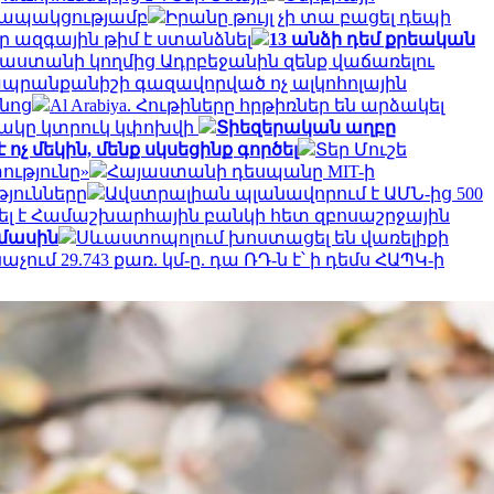
 կապակցությամբ
Իրանը թույլ չի տա բացել դեպի
 ազգային թիմ է ստանձնել
13 անձի դեմ քրեական
ւսաստանի կողմից Ադրբեջանին զենք վաճառելու
ապրանքանիշի գազավորված ոչ ալկոհոլային
նոց
Al Arabiya. Հութիները հրթիռներ են արձակել
նակը կտրուկ կփոխվի
Տիեզերական աղբը
չ մեկին, մենք սկսեցինք գործել
Տեր Մուշե
ությունը»
Հայաստանի դեսպանը MIT-ի
յունները
Ավստրալիան պլանավորում է ԱՄՆ-ից 500
լ է Համաշխարհային բանկի հետ զբոսաշրջային
 մասին
Սևաստոպոլում խոստացել են վառելիքի
չում 29.743 քառ. կմ-ը. դա ՌԴ-ն է՝ ի դեմս ՀԱՊԿ-ի