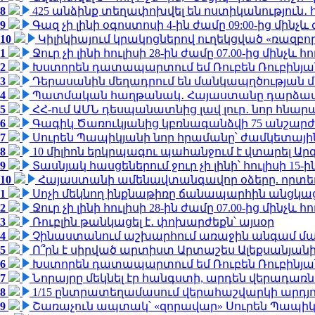
8
425 անձինք տեղափոխվել են ոստիկանություն․
9
Գազ չի լինի օգոստոսի 4-ին ժամը 09:00-ից մինչև 
10
Կիլիկիայում կրակոցներով ուղեկցված «ռազբ
1
Ջուր չի լինի հուլիսի 28-ին ժամը 07.00-ից մինչև հո
2
Խստորեն դատապարտում եմ Ռուբեն Ռուբինյանի
3
Դերասանին մեղադրում են մանկապղծության մե
4
Պատմական հաղթանակ․ Հայաստանը դարձավ 
5
ՀՀ-ում ԱՄՆ դեսպանատնից լավ լուր․ նոր հնար
6
Գագիկ Ծառուկյանից կբռնագանձվի 75 անշարժ գո
7
Սուրեն Պապիկյանի նոր հրամանը՝ ժամկետային
8
10 միլիոն երկրպագու պահանջում է վտարել Արգ
9
Տասնյակ հասցեներում ջուր չի լինի՝ հուլիսի 15-ին
10
Հայաստանի ամենավտանգավոր օձերը. որտե
1
Սոչի մեկնող ինքնաթիռը ճանապարհին անցկացրե
2
Ջուր չի լինի հուլիսի 28-ին ժամը 07.00-ից մինչև հո
3
Ռուբլին թանկացել է․ փոխարժեքն՝ այսօր
4
Չինաստանում աշխարհում առաջին անգամ մա
5
Ո՞րն է սիրված արտիստ Արտաշես Ալեքսանյա
6
Խստորեն դատապարտում եմ Ռուբեն Ռուբինյանի
7
Նորայրը մեկնել էր հանգստի, արդեն վերադառն
8
1/15 ընտրատեղամասում վերահաշվարկի արդյուն
9
Շառաչուն ապտակ՝ «զորավար» Սուրեն Պապի