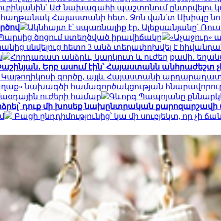
ուբինյանին՝ ԱԺ նախագահի պաշտոնում ընտրվելու
0 հաղթանակ Հայաստանի հետ․ Ջոն վան՛տ Սխիպը նոր
ործով
Ակնհայտ է՝ սպառնալիք էր․ Ալեքսանյանը՝ Ռո
 Պարսից ծոցում ստեղծված իրավիճակը
«Աչաջուր» 
անից սնվելուց հետո 3 անձ տեղափոխվել է հիվանդա
ա
Հորդառատ անձրև, կարկուտ և ուժեղ քամի․ եղա
աշինյան․ Երբ ասում էին՝ Հայաստանն անհրաժեշտ չէ ո
յն Կաթողիկոսի գործը, այլև Հայաստանի արդարադատ
աղաք» նախագծի համագործակցության հնարավորութ
զմաօդային ուժերի համար
Գևորգ Պապոյանը քննարկե
րձրել՝ դուք մի խոսեք նախընտրական քարոզարշավի
մ
Բացի ընդդիմությունից՝ կա մի սուբյեկտ, որ չի ճանա