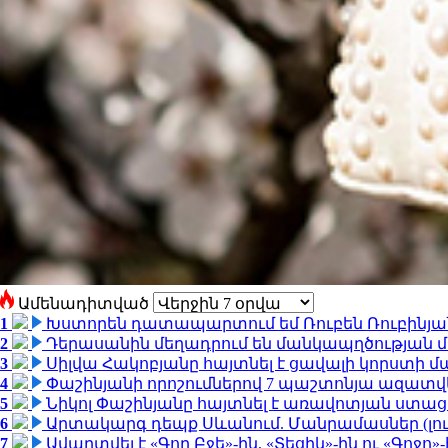
Ամենադիտված
1
Խստորեն դատապարտում եմ Ռուբեն Ռուբինյանի
2
Դերասանին մեղադրում են մանկապղծության մե
3
Սիլվա Հակոբյանը հայտնել է ցավալի կորստի մ
4
Փաշինյանի որոշումներով 7 պաշտոնյա ազատվ
5
Նիկոլ Փաշինյանը հայտնել է առավոտյան ստ
6
Արտակարգ դեպք Սևանում. Մանրամասներ (լո
7
Ավարտվել է «Գող Բջե»-ին, «Տեցիկ»-ին ու «Գոջ