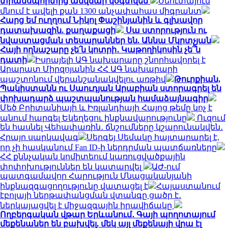
տրանսպորտից անվճար կօգտվեն
Սեուտայում
մնում է ավելի քան 1300 անչափահաս միգրանտ
Հարց եմ ուղղում Նիկոլ Փաշինյանին և գլխավոր
դատախազին. քաղաքացի
Սա ստորություն ու
նվաստացման տեսարաններ են. Աննա Մկրտչյան
Հայի ողնաշարը չե՛ն կոտրի․ Կաթողիկոսին չե՞ն
դատի
Իսրայելի ԱԳ նախարարը շնորհավորել է
Արարատ Միրզոյանին ՀՀ ԱԳ նախարարի
պաշտոնում վերանշանակվելու առթիվ
Թուրքիան,
Պակիստանն ու Սաուդյան Արաբիան ստորագրել են
փոխադարձ պաշտպանության համաձայնագիր
Մեծ Բրիտանիայի և Իռլանդիայի Հայոց թեմը կոչ է
անում հարգել Եկեղեցու ինքնավարությունը
Ուզում
են հասնել Վեհափառին․ ճնշումները կշարունակվեն․
Հրայր սարկավագ
Սերգեյ Սեմակը հայտարարել է,
որ չի հասկանում Fan ID-ի ներդրման պատճառները
ՀՀ քննչական կոմիտեում կառուցվածքային
փոփոխություններ են կատարվել
ԱԺ-ում
պատգամավոր Հարություն Մնացականյանի
ինքնազգացողությունը վատացել է
Հայաստանում
էբոլայի ներթափանցման վտանգը ցածր է․
ներկայացվել է միջազգային իրավիճակը
Ողբերգական վթար Երևանում․ Գայի պողոտայում
մեքենաներ են բախվել, մեկ այլ մեքենայի վրա էլ