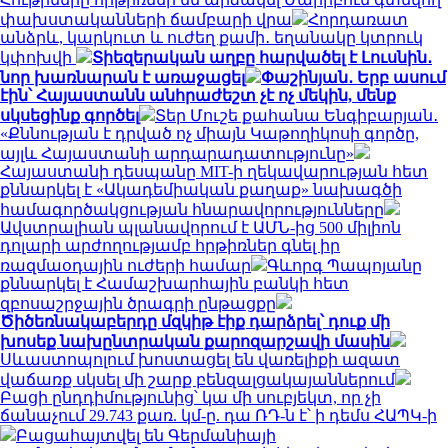
փախստականների ճամբարի վրա
Հորդառատ
անձրև, կարկուտ և ուժեղ քամի․ եղանակը կտրուկ
կփոխվի
Տիեզերական աղբը հարվածել է Լուսնին․
նոր խառնարան է առաջացել
Փաշինյան․ Երբ ասում
էին՝ Հայաստանն անհրաժեշտ չէ ոչ մեկին, մենք
սկսեցինք գործել
Տեր Մուշե քահանա Ենգիբարյան․
«Քննության է դրված ոչ միայն Կաթողիկոսի գործը,
այլև Հայաստանի արդարադատությունը»
Հայաստանի դեսպանը MIT-ի ղեկավարության հետ
քննարկել է «Ակադեմիական քաղաք» նախագծի
համագործակցության հնարավորությունները
Ավստրալիան պլանավորում է ԱՄՆ-ից 500 միլիոն
դոլարի արժողությամբ հրթիռներ գնել իր
ռազմաօդային ուժերի համար
Գևորգ Պապոյանը
քննարկել է Համաշխարհային բանկի հետ
զբոսաշրջային ծրագրի ընթացքը
Ծիծեռնակաբերդը մզկիթ էիք դարձրել՝ դուք մի
խոսեք նախընտրական քարոզարշավի մասին
Սևաստոպոլում խոստացել են վառելիքի ազատ
վաճառք սկսել մի շարք բենզալցակայաններում
Բացի ընդդիմությունից՝ կա մի սուբյեկտ, որ չի
ճանաչում 29.743 քառ. կմ-ը. դա ՌԴ-ն է՝ ի դեմս ՀԱՊԿ-ի
Բացահայտվել են Գերմանիայի