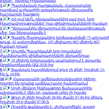
լինելը. Դանիել Իոաննիսյան
3
Պատմական հաղթանակ․ Հայաստանը
դարձավ աշխարհի առաջնության մեդալային
հաշվարկի հաղթող
4
ՀՀ-ում ԱՄՆ դեսպանատնից լավ լուր․ նոր
հնարավորություններ՝ հայ զինվորականների համար
5
Դերասանին մեղադրում են մանկապղծության
մեջ․ նա ձերբակալվել է
6
Գագիկ Ծառուկյանից կբռնագանձվի 75 անշարժ
գույք, 42 ավտոմեքենա, 105 միլիարդ 865 միլիոն 865
հազար դրամ
7
Սուրեն Պապիկյանի նոր հրամանը՝
ժամկետային զինծառայողների վերաբերյալ
8
10 միլիոն երկրպագու պահանջում է վտարել
Արգենտինային ԱԱ-2026-ից
9
Տասնյակ հասցեներում ջուր չի լինի՝ հուլիսի 15-
ին և 16-ին
10
Հայաստանի ամենավտանգավոր օձերը.
որտեղ են դրանք ամենաշատը հանդիպում
1
Սոչի մեկնող ինքնաթիռը ճանապարհին
անցկացրել է մեկ օր, սակայն տեղ չի հասել
2
Ջուր չի լինի հուլիսի 28-ին ժամը 07.00-ից մինչև
հուլիսի 29-ը ժամը 07.00-ն
3
Ռուբլին թանկացել է․ փոխարժեքն՝ այսօր