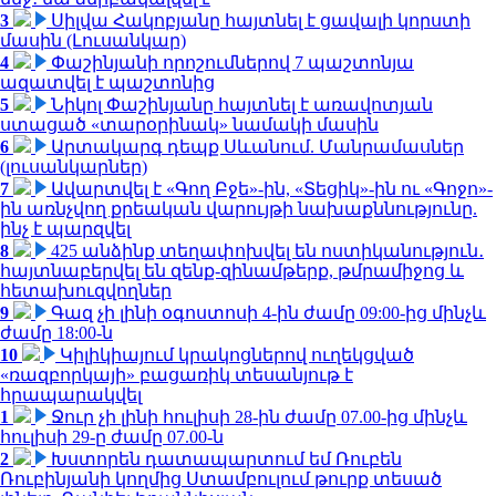
3
Սիլվա Հակոբյանը հայտնել է ցավալի կորստի
մասին (Լուսանկար)
4
Փաշինյանի որոշումներով 7 պաշտոնյա
ազատվել է պաշտոնից
5
Նիկոլ Փաշինյանը հայտնել է առավոտյան
ստացած «տարօրինակ» նամակի մասին
6
Արտակարգ դեպք Սևանում. Մանրամասներ
(լուսանկարներ)
7
Ավարտվել է «Գող Բջե»-ին, «Տեցիկ»-ին ու «Գոջո»-
ին առնչվող քրեական վարույթի նախաքննությունը.
ինչ է պարզվել
8
425 անձինք տեղափոխվել են ոստիկանություն․
հայտնաբերվել են զենք-զինամթերք, թմրամիջոց և
հետախուզվողներ
9
Գազ չի լինի օգոստոսի 4-ին ժամը 09:00-ից մինչև
ժամը 18:00-ն
10
Կիլիկիայում կրակոցներով ուղեկցված
«ռազբորկայի» բացառիկ տեսանյութ է
հրապարակվել
1
Ջուր չի լինի հուլիսի 28-ին ժամը 07.00-ից մինչև
հուլիսի 29-ը ժամը 07.00-ն
2
Խստորեն դատապարտում եմ Ռուբեն
Ռուբինյանի կողմից Ստամբուլում թուրք տեսած