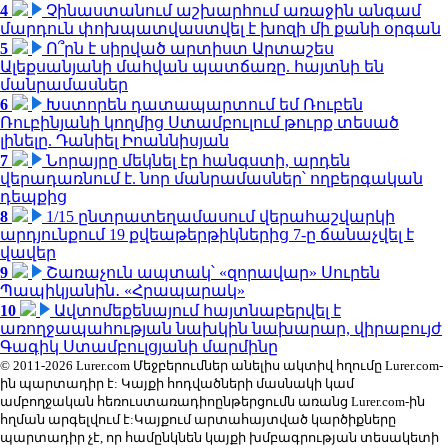
4
Չինաստանում աշխարհում առաջին անգամ
մարդուն փոխպատվաստվել է խոզի մի քանի օրգան
5
Ո՞րն է սիրված արտիստ Արտաշես
Ալեքսանյանի մահվան պատճառը. հայտնի են
մանրամասներ
6
Խստորեն դատապարտում եմ Ռուբեն
Ռուբինյանի կողմից Ստամբուլում թուրք տեսած
լինելը. Դանիել Իոաննիսյան
7
Նորայրը մեկնել էր հանգստի, արդեն
վերադառնում է. նոր մանրամասներ՝ ողբերգական
դեպքից
8
1/15 ընտրատեղամասում վերահաշվարկի
արդյունքում 19 քվեաթերթիկներից 7-ը ճանաչվել է
վավեր
9
Շառաչուն ապտակ՝ «զորավար» Սուրեն
Պապիկյանին․ «Հրապարակ»
10
Ավտոմեքենայում հայտնաբերվել է
առողջապահության նախկին նախարար, վիրաբույժ
Գագիկ Ստամբուլցյանի մարմինը
© 2011-2026 Lurer.com Մեջբերումներ անելիս ակտիվ հղումը Lurer.com-
ին պարտադիր է: Կայքի հոդվածների մասնակի կամ
ամբողջական հեռուստառադիոընթերցումն առանց Lurer.com-ին
հղման արգելվում է:Կայքում արտահայտված կարծիքները
պարտադիր չէ, որ համընկնեն կայքի խմբագրության տեսակետի