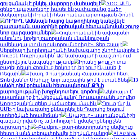
ցուցանակ է ընկել. վարորդը մահացել է
ADC. ԱՄՆ
զենքի պաշարները հասել են չափազանց ցածր
մակարդակի Իրանի հետ հակամարտության ֆոնին
ՈՒՂԻՂ․ Ամենայն հայոց կաթողիկոսը կանչվել է
դատարան. ապօրինի քրեական հետապնդման շուրջ
նոր զարգացումներ
«Հոգևորականին ավազանի
անունով կոչելը բարոյական սնանկության
ամենացայտուն դրսևորումներից է». Տեր Եսայի
Սերբիայի խորհրդարանի նախագահը շնորհավորել է
Ռուբեն Ռուբինյանին՝ ԱԺ նախագահի պաշտոնում
ընտրվելու կապակցությամբ
Իրանը թույլ չի տա
բացել դեպի Հորմուզ երկրորդ երթուղին, ասել է
Ռեզաին
4 խաղ, 0 հաղթանակ Հայաստանի հետ․
Ջոն վան՛տ Սխիպը նոր ազգային թիմ է ստանձնել
13
անձի դեմ քրեական հետապնդում՝ ՔՊ-ի
քարոզչությանը խոչընդոտելու գործով
Ակնհայտ է՝
սպառնալիք էր․ Ալեքսանյանը՝ Ռուսաստանի կողմից
Ադրբեջանին զենք վաճառելու մասին
Պուտինը և
ԱՄԷ-ի նախագահը քննարկել են Պարսից ծոցում
ստեղծված իրավիճակը
«Աչաջուր» ապրանքանիշի
գազավորված ոչ ալկոհոլային ըմպելիքները չեն
արտադրվի
«Բամբու» բար-ռեստորանից սնվելուց
հետո 3 անձ տեղափոխվել է հիվանդանոց
Al Arabiya.
Հութիները հրթիռներ են արձակել Մարիբում գտնվող