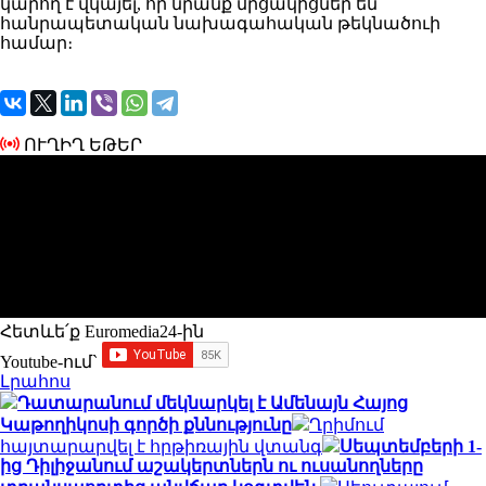
կարող է վկայել, որ նրանք մրցակիցներ են
հանրապետական ​​​​նախագահական թեկնածուի
համար։
ՈՒՂԻՂ ԵԹԵՐ
Հետևե՛ք Euromedia24-ին
Youtube-ում`
Լրահոս
Դատարանում մեկնարկել է Ամենայն Հայոց
Կաթողիկոսի գործի քննությունը
Ղրիմում
հայտարարվել է հրթիռային վտանգ
Սեպտեմբերի 1-
ից Դիլիջանում աշակերտներն ու ուսանողները