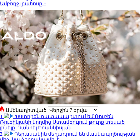
Ամբողջ լրահոսը »
Ամենադիտված
1
Խստորեն դատապարտում եմ Ռուբեն
Ռուբինյանի կողմից Ստամբուլում թուրք տեսած
լինելը. Դանիել Իոաննիսյան
2
Դերասանին մեղադրում են մանկապղծության
մեջ․ նա ձերբակալվել է