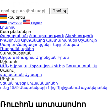
Հայերեն
Русский
English
Լրահոս
Ըստ թեմաների
Քաղաքական
Հասարակություն
Տնտեսություն
Իրավունք
Արտակարգ պատահարներ
Մշակույթ
Սպորտ
Հարցազրույցներ
Վերլուծական
Ծաղրանկարներ
Տարածաշրջան
Արցախ
Թուրքիա
Ադրբեջան
Իրան
Աշխարհ
ԱՄՆ
Եվրոպա
Մերձավոր Արևելք
Ռուսաստան
Այլ
Մամուլ
Հայաստան
Աշխարհ
Մեդիա
Տեսանյութեր
Լուսանկարներ
ը
16:30
Սեպտեմբերի 1-ից Դիլիջանում աշակերտներն 
Ռուբիոն արտասովոր