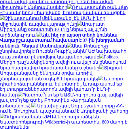
օդանավակայանում անօդաչուի հետ կապված
միջադեպի մանրամասները
Ռուսաստանի բանակը
«Իսկանդերով» հարվածել է ուկրաինական գնացքին
Չինաստանում մեկնաբանել են ԱՄՆ-ի նոր
միջուկային ռազմավարությունը
Արարատ
Միրզոյանը օգոստոսի 10-14-ը ներառյալ կլինի
արձակուրդում
Այն, ինչ որ այսօր տեղի կունենա
Վաղարշապատաում հավասար է 37-ին խեղդամահ
անելուն. Գեղամ Մանուկյան
Անա Բրնաբիչը
շնորհավորել է Ռուբեն Ռուբինյանին՝ ԱԺ նախագահի
պաշտոնում ընտրվելու կապակցությամբ
Politico.
Մերցի դաշնակիցները ավելի ու ավելի են քննարկում
նրա հնարավոր հրաժարականը աշնանը
Տիգրան
Արզաքանցյանը ծննդյան օրվա առթիվ
շնորհակալական ուղերձ է հրապարակել
Ես հորս
դիահերձարաններում եմ փնտրել, և դուք ասում եք՝
էդ տուրբոգեներատորն ավելի կարևո՞ր է ԼՂ-ի
համար
Պատրա՞ստ եք ԵԱՏՄ-ից դուրս գալ, ավելի
լավ տե՞ղ եք գտել. Քրիստինե Վարդանյան
(տեսանյութ)
Արցախը չկա, Ադրբեջանի զորքը ՀՀ-
ում է, Թուրքիան պաշտպանում է Ադրբեջանի շահերը
Ուկրաինական ԱԹՍ-ները հարվածել են
Եկատերինբուրգի Wildberries-ի պահեստին․ 800 մարդ է
տարհանվել