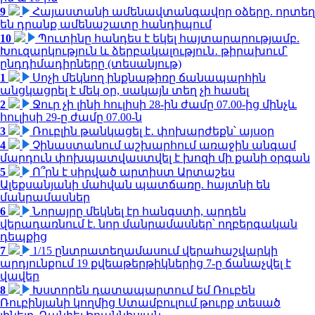
9
Հայաստանի ամենավտանգավոր օձերը. որտեղ
են դրանք ամենաշատը հանդիպում
10
Պուտինը հանդես է եկել հայտարարությամբ.
Խուզարկություն և ձերբակալություն․ թիրախում՝
ընդդիմադիրները (տեսանյութ)
1
Սոչի մեկնող ինքնաթիռը ճանապարհին
անցկացրել է մեկ օր, սակայն տեղ չի հասել
2
Ջուր չի լինի հուլիսի 28-ին ժամը 07.00-ից մինչև
հուլիսի 29-ը ժամը 07.00-ն
3
Ռուբլին թանկացել է․ փոխարժեքն՝ այսօր
4
Չինաստանում աշխարհում առաջին անգամ
մարդուն փոխպատվաստվել է խոզի մի քանի օրգան
5
Ո՞րն է սիրված արտիստ Արտաշես
Ալեքսանյանի մահվան պատճառը. հայտնի են
մանրամասներ
6
Նորայրը մեկնել էր հանգստի, արդեն
վերադառնում է. նոր մանրամասներ՝ ողբերգական
դեպքից
7
1/15 ընտրատեղամասում վերահաշվարկի
արդյունքում 19 քվեաթերթիկներից 7-ը ճանաչվել է
վավեր
8
Խստորեն դատապարտում եմ Ռուբեն
Ռուբինյանի կողմից Ստամբուլում թուրք տեսած