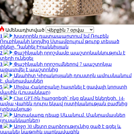
Ամենադիտված
1
Խստորեն դատապարտում եմ Ռուբեն
Ռուբինյանի կողմից Ստամբուլում թուրք տեսած
լինելը. Դանիել Իոաննիսյան
2
Փաշինյանի որոշմամբ պաշտոնանկություն է
տեղի ունեցել
3
Փաշինյանի որոշումներով 7 պաշտոնյա
ազատվել է պաշտոնից
4
Անահիտ Կիրակոսյանի դուստրն ամուսնանում
է. մանրամասներ
5
Սիլվա Հակոբյանը հայտնել է ցավալի կորստի
մասին (Լուսանկար)
6
Chat GPT-ին հարցրեցի՝ ոնց գնամ եկեղեցի. 14-
ամյա Վահեն դուրս եկավ ոստիկանության բաժնից
(տեսանյութ)
7
Արտակարգ դեպք Սևանում. Մանրամասներ
(լուսանկարներ)
8
Արջը 30 մետր բարձրությունից ցած է գցել և
սպանել կաթոլիկ սարկավագին