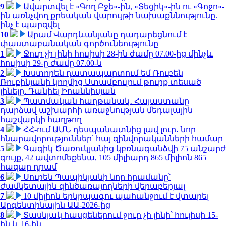
9
Ավարտվել է «Գող Բջե»-ին, «Տեցիկ»-ին ու «Գոջո»-
ին առնչվող քրեական վարույթի նախաքննությունը.
ինչ է պարզվել
10
Արամ Վարդևանյանը դադարեցնում է
փաստաբանական գործունեությունը
1
Ջուր չի լինի հուլիսի 28-ին ժամը 07.00-ից մինչև
հուլիսի 29-ը ժամը 07.00-ն
2
Խստորեն դատապարտում եմ Ռուբեն
Ռուբինյանի կողմից Ստամբուլում թուրք տեսած
լինելը. Դանիել Իոաննիսյան
3
Պատմական հաղթանակ․ Հայաստանը
դարձավ աշխարհի առաջնության մեդալային
հաշվարկի հաղթող
4
ՀՀ-ում ԱՄՆ դեսպանատնից լավ լուր․ նոր
հնարավորություններ՝ հայ զինվորականների համար
5
Գագիկ Ծառուկյանից կբռնագանձվի 75 անշարժ
գույք, 42 ավտոմեքենա, 105 միլիարդ 865 միլիոն 865
հազար դրամ
6
Սուրեն Պապիկյանի նոր հրամանը՝
ժամկետային զինծառայողների վերաբերյալ
7
10 միլիոն երկրպագու պահանջում է վտարել
Արգենտինային ԱԱ-2026-ից
8
Տասնյակ հասցեներում ջուր չի լինի՝ հուլիսի 15-
ին և 16-ին