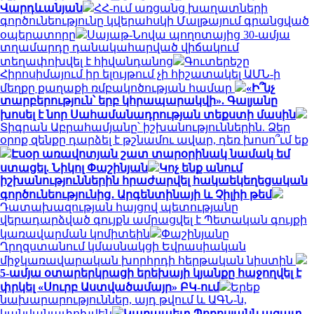
Վարդևանյան
ՀՀ-ում առցանց խաղատների
գործունեությունը կվերահսկի Մալթայում գրանցված
օպերատորը
Սայաթ-Նովա պողոտայից 30-ամյա
տղամարդը դանակահարված վիճակում
տեղափոխվել է հիվանդանոց
Գուտերեշը
Հիրոսիմայում իր ելույթում չի հիշատակել ԱՄՆ-ի
մեղքը քաղաքի ռմբակոծության համար
«Ի՞նչ
տարբերություն՝ երբ կհրապարակվի». Գալյանը
խոսել է նոր Սահամանադրության տեքստի մասին
Տիգրան Աբրահամյանը՝ իշխանություններին. Ձեր
օրոք զենքը դարձել է թշնամու ավար, դեռ խոսո՞ւմ եք
Էսօր առավոտյան շատ տարօրինակ նամակ եմ
ստացել. Նիկոլ Փաշինյան
Կոչ ենք անում
իշխանություններին հրաժարվել հակաեկեղեցական
գործունեությունից․ Արգենտինայի և Չիլիի թեմ
Դատախազության հայցով պետությանը
վերադարձված գույքն ամրացվել է Պետական գույքի
կառավարման կոմիտեին
Փաշինյանը
Ղրղզստանում կմասնակցի Եվրասիական
միջկառավարական խորհրդի հերթական նիստին
5-ամյա օտարերկրացի երեխայի կյանքը հաջողվել է
փրկել «Սուրբ Աստվածամայր» ԲԿ-ում
Երեք
նախարարություններ, այդ թվում և ԱԳՆ-ն,
կանվանափոխվեն
Կարապետ Պողոսյանն ազատ