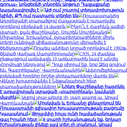
գրուպ» կոնցեռնի տնօրեն Արթուր Դալլաքյանը
կալանավորվել է
ԱԺ-ում շուտով տեղափոխություն
կլինի. ՔՊ-ում դատարկ տեղեր են
Ռուսաստանից
Ադրբեջանի տարածքով Հայաստան է ուղարկվել
ցորենով բեռնված 14 վագոն
Ինչո՞ւ է Հաջիևն ավելի
վստահ, քան Փաշինյանը․ Սուրեն Սուրենյանց
Միջադեպ՝ Երևանում․ օտարերկրացիների միջև
տեղի ունեցած վիճաբանությունը վերածվել է
ծեծկռտուքի
Որպես անհետ կորած որոնվում է 1992թ.
ծնված Վահագ Մարտիրոսյանը
CNN. 24 ժամվա
ընթացքում առնվազն 10 առևտրային նավ է անցել
Հորմուզի նեղուցով
Դուք սիրում եք, երբ Ձեզ գովում
են. Գաբրիելյանը` Վարդևանյանին
Ավտոմեքենայում
բռնկված հրդեհը հրշեջ-փրկարարները մարել են
Վենսը խոստովանել է Նեթանյահուի հետ
տարաձայնությունները
Նիկոլ Փաշինյանը հայտնել
է առավոտյան ստացած «տարօրինակ» նամակի
մասին
Աչքով տալ պետք չի, սաղ պարզ ա․ Արամ
Վարդևանյան
Մոսկվան և Երևանը քննարկում են
Ռուսաստանի գլխավոր հյուպատոսության բացումը
Կապանում
Թրամփը հույս ունի համաձայնության
գալ Իրանի հետ
8 տարի իշխանության եք, երկար
իշխանության լինելը լավ տեղ չի տանում․ Արամ