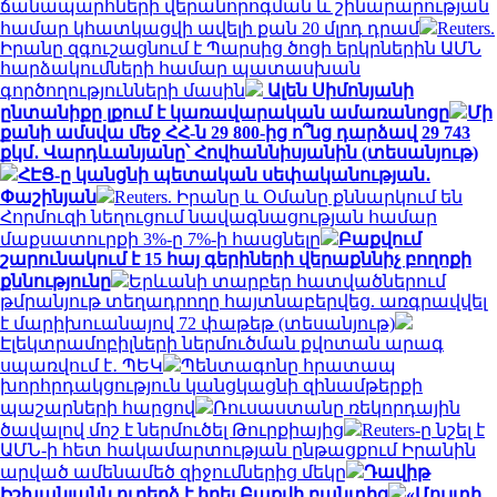
ճանապարհների վերանորոգման և շինարարության
համար կհատկացվի ավելի քան 20 մլրդ դրամ
Reuters.
Իրանը զգուշացնում է Պարսից ծոցի երկրներին ԱՄՆ
հարձակումների համար պատասխան
գործողությունների մասին
Ալեն Սիմոնյանի
ընտանիքը լքում է կառավարական ամառանոցը
Մի
քանի ամսվա մեջ ՀՀ-ն 29 800-ից ո՞նց դարձավ 29 743
քկմ․ Վարդևանյանը՝ Հովհաննիսյանին (տեսանյութ)
ՀԷՑ-ը կանցնի պետական սեփականության․
Փաշինյան
Reuters. Իրանը և Օմանը քննարկում են
Հորմուզի նեղուցում նավագնացության համար
մաքսատուրքի 3%-ը 7%-ի հասցնելը
Բաքվում
շարունակում է 15 հայ գերիների վերաքննիչ բողոքի
քննությունը
Երևանի տարբեր հատվածներում
թմրանյութ տեղադրողը հայտնաբերվեց. առգրավվել
է մարիխուանայով 72 փաթեթ (տեսանյութ)
Էլեկտրամոբիլների ներմուծման քվոտան արագ
սպառվում է․ ՊԵԿ
Պենտագոնը հրատապ
խորհրդակցություն կանցկացնի զինամթերքի
պաշարների հարցով
Ռուսաստանը ռեկորդային
ծավալով մոշ է ներմուծել Թուրքիայից
Reuters-ը նշել է
ԱՄՆ-ի հետ հակամարտության ընթացքում Իրանին
արված ամենամեծ զիջումներից մեկը
Դավիթ
Իշխանյանն ուղերձ է հղել Բաքվի բանտից
«Մուլտի