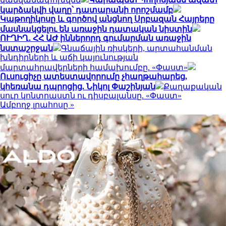
կարձակվի վաղը՝ դատարանի որոշմամբ
Կաթողիկոսը և գործով անցնող Սրբազան Հայրերը
մասնակցելու են առաջին դատական նիստին
ՈՒՂԻՂ․ ՀՀ ԱԺ իններորդ գումարման առաջին
նստաշրջան
Գնաճային ռիսկերի, արտահանման
խնդիրների և աճի կայունության
մարտահրավերների համախումբը. «Փաստ»
Ուսուցիչը ատեստավորումը չհաղթահարեց,
կհեռանա դպրոցից. Նիկոլ Փաշինյան
Քաղաքական
սուր կոնտրաստն ու դիսբալանսը. «Փաստ»
Ամբողջ լրահոսը »