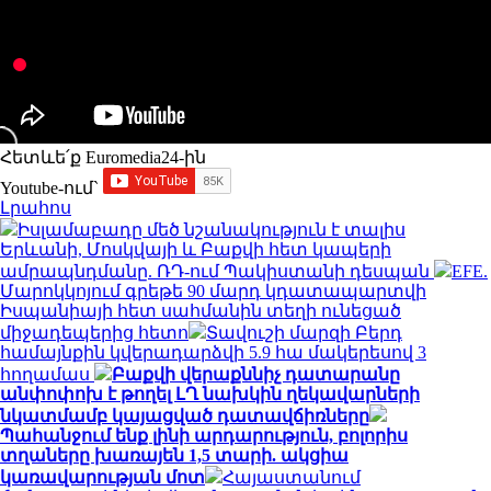
Հետևե՛ք Euromedia24-ին
Youtube-ում`
Լրահոս
Իսլամաբադը մեծ նշանակություն է տալիս
Երևանի, Մոսկվայի և Բաքվի հետ կապերի
ամրապնդմանը. ՌԴ-ում Պակիստանի դեսպան
EFE.
Մարոկկոյում գրեթե 90 մարդ կդատապարտվի
Իսպանիայի հետ սահմանին տեղի ունեցած
միջադեպերից հետո
Տավուշի մարզի Բերդ
համայնքին կվերադարձվի 5.9 հա մակերեսով 3
հողամաս
Բաքվի վերաքննիչ դատարանը
անփոփոխ է թողել ԼՂ նախկին ղեկավարների
նկատմամբ կայացված դատավճիռները
Պահանջում ենք լինի արդարություն, բոլորիս
տղաները խառայեն 1,5 տարի. ակցիա
կառավարության մոտ
Հայաստանում