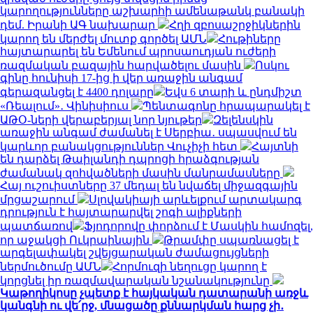
կարողությունները աշխարհի ամենաթանկ բանակի
դեմ. Իրանի ԱԳ նախարար
Հղի զբոսաշրջիկներին
կարող են մերժել մուտք գործել ԱՄՆ
Հութիները
հայտարարել են Եմենում պրոսաուդյան ուժերի
ռազմական բազային հարվածելու մասին
Ոսկու
գինը հունիսի 17-ից ի վեր առաջին անգամ
գերազանցել է 4400 դոլարը
Եվս 6 տարի և ընդմիշտ
«Ռեալում»․ Վինիսիուս
Պենտագոնը հրապարակել է
ԱԹՕ-ների վերաբերյալ նոր նյութեր
Զելենսկին
առաջին անգամ ժամանել է Սերբիա․ սպասվում են
կարևոր բանակցություններ Վուչիչի հետ
Հայտնի
են դարձել Թաիլանդի դպրոցի հրաձգության
ժամանակ զոհվածների մասին մանրամասները
Հայ ուշուիստները 37 մեդալ են նվաճել միջազգային
մրցաշարում
Սլովակիայի արևելքում արտակարգ
դրություն է հայտարարվել շոգի ալիքների
պատճառով
Ֆյոդորովը փորձում է Մասկին համոզել,
որ աջակցի Ուկրաինային
Թրամփը սպառնացել է
արգելափակել շվեյցարական ժամացույցների
ներմուծումը ԱՄՆ
Հորմուզի նեղուցը կարող է
կորցնել իր ռազմավարական նշանակությունը
Կաթողիկոսը չպետք է հայկական դատարանի առջև
կանգնի ու վե՛րջ, մնացածը քննարկման հարց չի․