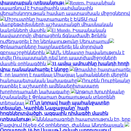
փաստաբան (տեսանյութ)
Reuters. Իսպանիան
սպառնում է Իտալիային սահմանային
վերահսկողության համար պատասխան միջոցներով
Միշուստինը հայտարարել է ԵԱՏՄ-ում
մարքեթփլեյսների աշխատանքի միասնական
կանոնների մասին
El Mundo. Իսպանական
նավատորմը միգրացիոն ճգնաժամի ֆոնին
ուժեղացրել է իր ներկայությունը Սեուտայում
Փրկարարները հայտնաբերել են մոլորված
զբոսաշրջիկներին
ԱՄՆ Սենատը հավանություն է
տվել Ռուսաստանի դեմ նոր պատժամիջոցների
մասին օրինագծին
31-ամյա ամուսինը խանդի հողի
վրա դանակահարել է կնոջը
Թրամփը հայտարարել
է, որ կարող է դառնալ Միացյալ Նահանգների վերջին
հանրապետական ​​նախագահը
Ռուբեն Ռուբինյանը
դարձել է աշխարհի ամենաերիտասարդ
խորհրդարանի նախագահը
Արթուր Խուդինյանը
նշանակվել է Փրկարար ծառայության տնօրենի
տեղակալ
Ո՞ւր կորավ հայի պահանջատեր
տեսակը․ Կարինե Նալչաջյանը՝ հայի
հոգեկերտվածքի, ազգային դիմագծի մասին
(տեսանյութ)
Աննկարագրելի հպարտություն էր, երբ
Բաքվում հնչեց ՀՀ օրհներգը․ Ժաննա Անդրեասյան
Օգոստոսի 10-ից Սայաթ-Նովայի պողոտայում