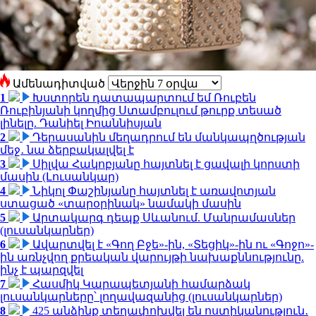
Ամենադիտված
1
Խստորեն դատապարտում եմ Ռուբեն
Ռուբինյանի կողմից Ստամբուլում թուրք տեսած
լինելը. Դանիել Իոաննիսյան
2
Դերասանին մեղադրում են մանկապղծության
մեջ․ նա ձերբակալվել է
3
Սիլվա Հակոբյանը հայտնել է ցավալի կորստի
մասին (Լուսանկար)
4
Նիկոլ Փաշինյանը հայտնել է առավոտյան
ստացած «տարօրինակ» նամակի մասին
5
Արտակարգ դեպք Սևանում. Մանրամասներ
(լուսանկարներ)
6
Ավարտվել է «Գող Բջե»-ին, «Տեցիկ»-ին ու «Գոջո»-
ին առնչվող քրեական վարույթի նախաքննությունը.
ինչ է պարզվել
7
Հասմիկ Կարապետյանի համարձակ
լուսանկարները՝ լողավազանից (լուսանկարներ)
8
425 անձինք տեղափոխվել են ոստիկանություն․