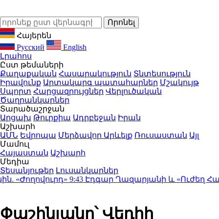
Հայերեն
Русский
English
Լրահոս
Ըստ թեմաների
Քաղաքական
Հասարակություն
Տնտեսություն
Իրավունք
Արտակարգ պատահարներ
Մշակույթ
Սպորտ
Հարցազրույցներ
Վերլուծական
Ծաղրանկարներ
Տարածաշրջան
Արցախ
Թուրքիա
Ադրբեջան
Իրան
Աշխարհ
ԱՄՆ
Եվրոպա
Մերձավոր Արևելք
Ռուսաստան
Այլ
Մամուլ
Հայաստան
Աշխարհ
Մեդիա
Տեսանյութեր
Լուսանկարներ
 «Ժողովուրդ»
9:43
Էդգար Ղազարյանի և «Ուժեղ Հայաստ
Փաշինյանը՝ Վեդիի