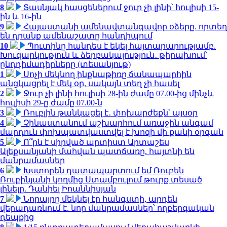
8
Տասնյակ հասցեներում ջուր չի լինի՝ հուլիսի 15-
ին և 16-ին
9
Հայաստանի ամենավտանգավոր օձերը. որտեղ
են դրանք ամենաշատը հանդիպում
10
Պուտինը հանդես է եկել հայտարարությամբ.
Խուզարկություն և ձերբակալություն․ թիրախում՝
ընդդիմադիրները (տեսանյութ)
1
Սոչի մեկնող ինքնաթիռը ճանապարհին
անցկացրել է մեկ օր, սակայն տեղ չի հասել
2
Ջուր չի լինի հուլիսի 28-ին ժամը 07.00-ից մինչև
հուլիսի 29-ը ժամը 07.00-ն
3
Ռուբլին թանկացել է․ փոխարժեքն՝ այսօր
4
Չինաստանում աշխարհում առաջին անգամ
մարդուն փոխպատվաստվել է խոզի մի քանի օրգան
5
Ո՞րն է սիրված արտիստ Արտաշես
Ալեքսանյանի մահվան պատճառը. հայտնի են
մանրամասներ
6
Խստորեն դատապարտում եմ Ռուբեն
Ռուբինյանի կողմից Ստամբուլում թուրք տեսած
լինելը. Դանիել Իոաննիսյան
7
Նորայրը մեկնել էր հանգստի, արդեն
վերադառնում է. նոր մանրամասներ՝ ողբերգական
դեպքից