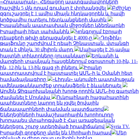
«Հրապարակ». Հեռացող պատգամավորների
հաշվին 5 մլն դրամ գումար է փոխանցվել
Բժիշկը
զգուշացրել է 1 ամիս միայն հնդկացորեն և հավի
կրծքամիս ուտելու հետևանքների մասին
Իսպանիան պատասխան միջոցներ կձեռնարկի
Իտալիայի հետ սահմանին
Կոնգոյում էբոլայի
դեպքերի թիվը գերազանցել է 4000-ը
«Դոլֆին»
թայֆունը շարժվում է դեպի Չինաստան․ վտանգի
տակ է մինչև 30 միլիոն մարդ
Մահացել է 26-ամյա
հայտնի տիկտոկերը (լուսանկար)
Երևանի և
մարզերի տասնյակ հասցեներում օգոստոսի 10-ին, 11-
ին, 12-ին և 13-ին գազ չի լինելու
Իրանը
պատրաստվում է հաստատել ԱՄՆ-ի և Օմանի հետ
համաձայնագիրը
«Լիդսն» ակումբի պատմության
ամենաթանկարժեք տրանսֆերն է ձևակերպել
Արմեն Ջիգարխանյանի խորթ որդին ԱՄՆ-ից գաղտնի
ժամանել է Մոսկվա
Ուկրաինայի հացահատիկի
պահեստները կարող են լցվել ծովային
ճանապարհների փակման պատճառով
Եկեղեցիների համաշխարհային խորհուրդը
խորապես մտահոգված է Հայ առաքելական
եկեղեցու շուրջ ստեղծված իրավիճակով
Syria TV.
Իսրայելի զորքերը մտել են Սիրիայի հարավ
Մեր
զինված ուժերը ցույց տվեցին իրենց