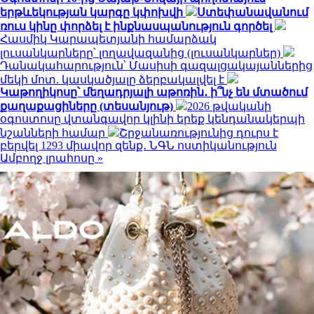
երթևեկության կարգը կփոխվի
Ստեփանավանում
ռուս կինը փորձել է ինքնասպանություն գործել
Հասմիկ Կարապետյանի համարձակ
լուսանկարները՝ լողավազանից (լուսանկարներ)
Դանակահարություն՝ Մասիսի գազալցակայաններից
մեկի մոտ. կասկածյալը ձերբակալվել է
Կաթողիկոսը՝ մեղադրյալի աթոռին․ ի՞նչ են մտածում
քաղաքացիները (տեսանյութ)
2026 թվականի
օգոստոսը վտանգավոր կլինի երեք կենդանակերպի
նշանների համար
Շրջանառությունից դուրս է
բերվել 1293 միավոր զենք․ ՆԳՆ ոստիկանություն
Ամբողջ լրահոսը »