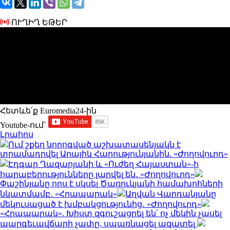
ՈՒՂԻՂ ԵԹԵՐ
Հետևե՛ք Euromedia24-ին
Youtube-ում`
Լրահոս
Ում շքեղ նորոգված աշխատասենյակն է
տրամադրվել Արայիկ Հարությունյանին. «Ժողովուրդ»
Էդգար Ղազարյանի և «Ուժեղ Հայաստան»-ի
հարաբերությունները լարվել են․ «Ժողովուրդ»
Փաշինյանը որս է սկսել Ծառուկյանի համախոհների
նկատմամբ․ «Հրապարակ»
Աղվան Վարդանյանը
մեկուսացած է խմբակցությունից․ «Ժողովուրդ»
«Հրապարակ». Խիստ զգուշացրել են՝ ոչ մեկին չասել
պարգեւավճարի չափը, սպառնացել ազատել