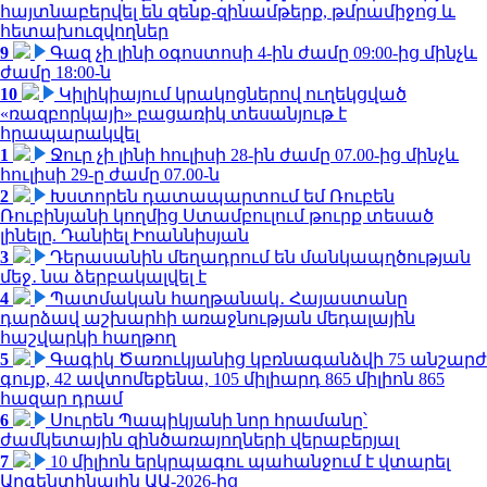
հայտնաբերվել են զենք-զինամթերք, թմրամիջոց և
հետախուզվողներ
9
Գազ չի լինի օգոստոսի 4-ին ժամը 09:00-ից մինչև
ժամը 18:00-ն
10
Կիլիկիայում կրակոցներով ուղեկցված
«ռազբորկայի» բացառիկ տեսանյութ է
հրապարակվել
1
Ջուր չի լինի հուլիսի 28-ին ժամը 07.00-ից մինչև
հուլիսի 29-ը ժամը 07.00-ն
2
Խստորեն դատապարտում եմ Ռուբեն
Ռուբինյանի կողմից Ստամբուլում թուրք տեսած
լինելը. Դանիել Իոաննիսյան
3
Դերասանին մեղադրում են մանկապղծության
մեջ․ նա ձերբակալվել է
4
Պատմական հաղթանակ․ Հայաստանը
դարձավ աշխարհի առաջնության մեդալային
հաշվարկի հաղթող
5
Գագիկ Ծառուկյանից կբռնագանձվի 75 անշարժ
գույք, 42 ավտոմեքենա, 105 միլիարդ 865 միլիոն 865
հազար դրամ
6
Սուրեն Պապիկյանի նոր հրամանը՝
ժամկետային զինծառայողների վերաբերյալ
7
10 միլիոն երկրպագու պահանջում է վտարել
Արգենտինային ԱԱ-2026-ից