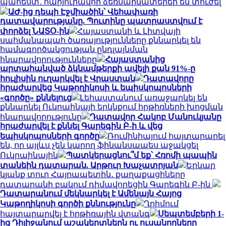
պահեստ․ հարյուրավոր ձեռնարկատերեր են տուժել
ԱԺ-ից դեպի Էջմիածին՝ Վեհափառի
դատավարությանը. Պուտինը պատրաստվում է
փորձել ՆԱՏՕ-ին
Հայաստանի և Լիտվայի
սահմանապահ ծառայությունները քննարկել են
համագործակցության ընդլայնման
հնարավորությունները
Հայաստանից
արտահանված ձկնամթերքի ավելի քան 91%-ը
հուլիսին ուղարկվել է Վրաստան
Դատավորը
հրաժարվեց Կաթողիկոսի և եպիսկոպոսների
«գործը» քննելուց
Լեհաստանում առաջարկել են
քննարկել Ուկրաինայի երկնքում հրթիռների խոցման
հնարավորությունը
Դատավոր Հակոբ Մանուկյանը
հրաժարվել է քննել Գարեգին Բ-ի և վեց
եպիսկոպոսների գործը
Ռումինիայում հայտարարել
են, որ այլևս չեն կարող ֆինանսապես աջակցել
Ուկրաինային
Պատկերացնու՞մ եք՝ Հռոմի պապին
տանեին դատարան. Արթուր Խաչատրյան
Երկար
կյանք տուր Հայրապետին․ քաղաքացիները
դատարանի բակում դիմավորեցին Գարեգին Բ-ին
Դատարանում մեկնարկել է Ամենայն Հայոց
Կաթողիկոսի գործի քննությունը
Ղրիմում
հայտարարվել է հրթիռային վտանգ
Սեպտեմբերի 1-
ից Դիլիջանում աշակերտներն ու ուսանողները