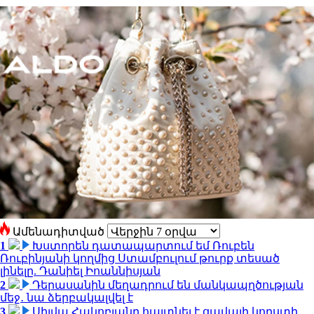
Ամենադիտված
1
Խստորեն դատապարտում եմ Ռուբեն
Ռուբինյանի կողմից Ստամբուլում թուրք տեսած
լինելը. Դանիել Իոաննիսյան
2
Դերասանին մեղադրում են մանկապղծության
մեջ․ նա ձերբակալվել է
3
Սիլվա Հակոբյանը հայտնել է ցավալի կորստի