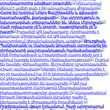
տրանսպորտից անվճար կօգտվեն
Սեուտայում
մնում է ավելի քան 1300 անչափահաս միգրանտ
Հարց եմ ուղղում Նիկոլ Փաշինյանին և գլխավոր
դատախազին. քաղաքացի
Սա ստորություն ու
նվաստացման տեսարաններ են. Աննա Մկրտչյան
Հայի ողնաշարը չե՛ն կոտրի․ Կաթողիկոսին չե՞ն
դատի
Իսրայելի ԱԳ նախարարը շնորհավորել է
Արարատ Միրզոյանին ՀՀ ԱԳ նախարարի
պաշտոնում վերանշանակվելու առթիվ
Թուրքիան,
Պակիստանն ու Սաուդյան Արաբիան ստորագրել են
փոխադարձ պաշտպանության համաձայնագիր
Մեծ Բրիտանիայի և Իռլանդիայի Հայոց թեմը կոչ է
անում հարգել Եկեղեցու ինքնավարությունը
Ուզում
են հասնել Վեհափառին․ ճնշումները կշարունակվեն․
Հրայր սարկավագ
Սերգեյ Սեմակը հայտարարել է,
որ չի հասկանում Fan ID-ի ներդրման պատճառները
ՀՀ քննչական կոմիտեում կառուցվածքային
փոփոխություններ են կատարվել
ԱԺ-ում
պատգամավոր Հարություն Մնացականյանի
ինքնազգացողությունը վատացել է
Հայաստանում
էբոլայի ներթափանցման վտանգը ցածր է․
ներկայացվել է միջազգային իրավիճակը
Ողբերգական վթար Երևանում․ Գայի պողոտայում