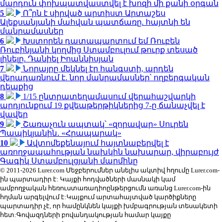
մարդուն փոխպատվաստվել է խոզի մի քանի օրգան
5
Ո՞րն է սիրված արտիստ Արտաշես
Ալեքսանյանի մահվան պատճառը. հայտնի են
մանրամասներ
6
Խստորեն դատապարտում եմ Ռուբեն
Ռուբինյանի կողմից Ստամբուլում թուրք տեսած
լինելը. Դանիել Իոաննիսյան
7
Նորայրը մեկնել էր հանգստի, արդեն
վերադառնում է. նոր մանրամասներ՝ ողբերգական
դեպքից
8
1/15 ընտրատեղամասում վերահաշվարկի
արդյունքում 19 քվեաթերթիկներից 7-ը ճանաչվել է
վավեր
9
Շառաչուն ապտակ՝ «զորավար» Սուրեն
Պապիկյանին․ «Հրապարակ»
10
Ավտոմեքենայում հայտնաբերվել է
առողջապահության նախկին նախարար, վիրաբույժ
Գագիկ Ստամբուլցյանի մարմինը
© 2011-2026 Lurer.com Մեջբերումներ անելիս ակտիվ հղումը Lurer.com-
ին պարտադիր է: Կայքի հոդվածների մասնակի կամ
ամբողջական հեռուստառադիոընթերցումն առանց Lurer.com-ին
հղման արգելվում է:Կայքում արտահայտված կարծիքները
պարտադիր չէ, որ համընկնեն կայքի խմբագրության տեսակետի
հետ:Գովազդների բովանդակության համար կայքը