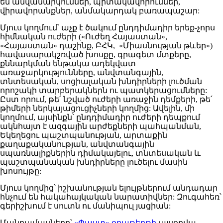
են անվանարկումներ, պիտակավորումներ,
վիրավորանքներ, անմակարդակ բառապաշար:
Մյուս կողմում՝ աչք է ծակում ընդդիմադիր երեք-չորս
հիմնական ուժերի («Ուժեղ Հայաստան»,
«Հայաստան» դաշինք, ԲՀԿ, «Միասնության թևեր»)
հավասարակշռված խոսքը, գրագետ մտքերը,
քննարկման ենթակա ադեկվատ
առաջարկությունները, անվտանգային,
տնտեսական, սոցիալական խնդիրների լուծման
որոշակի տարբերակներն ու պատկերացումները:
Ըստ որում, թե՛ նշված ուժերի առաջին դեմքերի, թե՛
թիմերի ներկայացուցիչների կողմից: Ավելին, մի
կողմում, այսինքն՝ ընդդիմադիր ուժերի դեպքում
ակնհայտ է ազգային արժեքների պահպանման,
Եկեղեցու պաշտպանության, արտաքին
քաղաքականության, անվտանգային
սպառնալիքներին դիմակայելու, տնտեսական և
պաշտպանական խնդիրները լուծելու մասին
խոսույթը:
Մյուս կողմից՝ իշխանության ելույթներում անդադար
հնչում են հակահայկական նարատիվներ: Զուգահեռ՝
գերիշխում է սուտն ու մանիպուլ յացիան:
Մանրամասները՝
«Փաստ» օրաթերթի
այսօրվա