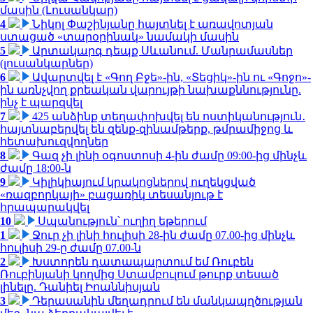
մասին (Լուսանկար)
4
Նիկոլ Փաշինյանը հայտնել է առավոտյան
ստացած «տարօրինակ» նամակի մասին
5
Արտակարգ դեպք Սևանում. Մանրամասներ
(լուսանկարներ)
6
Ավարտվել է «Գող Բջե»-ին, «Տեցիկ»-ին ու «Գոջո»-
ին առնչվող քրեական վարույթի նախաքննությունը.
ինչ է պարզվել
7
425 անձինք տեղափոխվել են ոստիկանություն․
հայտնաբերվել են զենք-զինամթերք, թմրամիջոց և
հետախուզվողներ
8
Գազ չի լինի օգոստոսի 4-ին ժամը 09:00-ից մինչև
ժամը 18:00-ն
9
Կիլիկիայում կրակոցներով ուղեկցված
«ռազբորկայի» բացառիկ տեսանյութ է
հրապարակվել
10
Սպանություն՝ ուղիղ եթերում
1
Ջուր չի լինի հուլիսի 28-ին ժամը 07.00-ից մինչև
հուլիսի 29-ը ժամը 07.00-ն
2
Խստորեն դատապարտում եմ Ռուբեն
Ռուբինյանի կողմից Ստամբուլում թուրք տեսած
լինելը. Դանիել Իոաննիսյան
3
Դերասանին մեղադրում են մանկապղծության