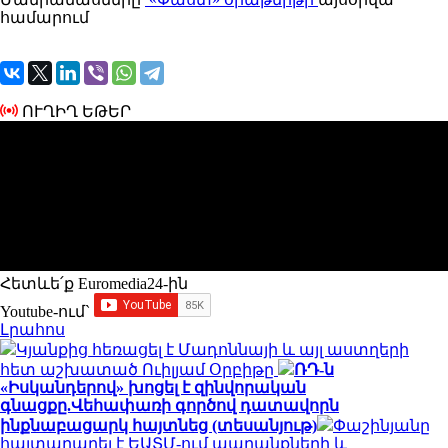
համարում
ՈՒՂԻՂ ԵԹԵՐ
Հետևե՛ք Euromedia24-ին
Youtube-ում`
Լրահոս
Կյանքից հեռացել է Մադոննայի և այլ աստղերի
հետ աշխատած Ուիլյամ Օրբիթը
ՌԴ-ն
«Իսկանդերով» խոցել է զինվորական
գնացքը.Վեհափառի գործով դատավորն
ինքնաբացարկ հայտնեց (տեսանյութ)
Փաշինյանը
հայտարարել է ԵԱՏՄ-ում ապրանքների և