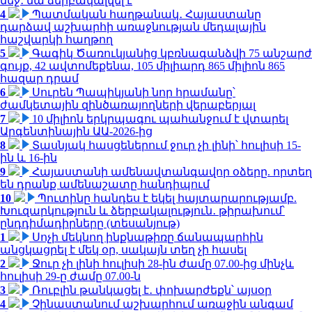
մեջ․ նա ձերբակալվել է
4
Պատմական հաղթանակ․ Հայաստանը
դարձավ աշխարհի առաջնության մեդալային
հաշվարկի հաղթող
5
Գագիկ Ծառուկյանից կբռնագանձվի 75 անշարժ
գույք, 42 ավտոմեքենա, 105 միլիարդ 865 միլիոն 865
հազար դրամ
6
Սուրեն Պապիկյանի նոր հրամանը՝
ժամկետային զինծառայողների վերաբերյալ
7
10 միլիոն երկրպագու պահանջում է վտարել
Արգենտինային ԱԱ-2026-ից
8
Տասնյակ հասցեներում ջուր չի լինի՝ հուլիսի 15-
ին և 16-ին
9
Հայաստանի ամենավտանգավոր օձերը. որտեղ
են դրանք ամենաշատը հանդիպում
10
Պուտինը հանդես է եկել հայտարարությամբ.
Խուզարկություն և ձերբակալություն․ թիրախում՝
ընդդիմադիրները (տեսանյութ)
1
Սոչի մեկնող ինքնաթիռը ճանապարհին
անցկացրել է մեկ օր, սակայն տեղ չի հասել
2
Ջուր չի լինի հուլիսի 28-ին ժամը 07.00-ից մինչև
հուլիսի 29-ը ժամը 07.00-ն
3
Ռուբլին թանկացել է․ փոխարժեքն՝ այսօր
4
Չինաստանում աշխարհում առաջին անգամ