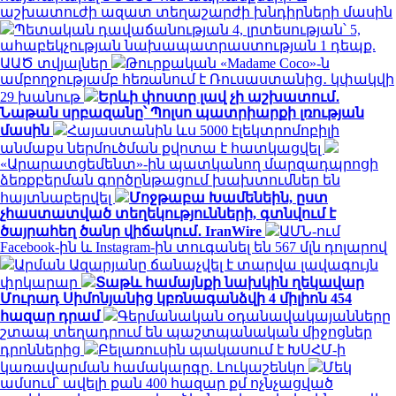
աշխատուժի ազատ տեղաշարժի խնդիրների մասին
Պետական դավաճանության 4, լրտեսության՝ 5,
ահաբեկչության նախապատրաստության 1 դեպք.
ԱԱԾ տվյալներ
Թուրքական «Madame Coco»-ն
ամբողջությամբ հեռանում է Ռուսաստանից․ կփակվի
29 խանութ
Երևի փոստը լավ չի աշխատում․
Նաթան սրբազանը՝ Պոլսո պատրիարքի լռության
մասին
Հայաստանին ևս 5000 էլեկտրոմոբիլի
անմաքս ներմուծման քվոտա է հատկացվել
«Արարատցեմենտ»-ին պատկանող մարզադպրոցի
ձեռքբերման գործընթացում խախտումներ են
հայտնաբերվել
Մոջթաբա Խամենեին, ըստ
չհաստատված տեղեկությունների, գտնվում է
ծայրահեղ ծանր վիճակում․ IranWire
ԱՄՆ-ում
Facebook-ին և Instagram-ին տուգանել են 567 մլն դոլարով
Արման Ազարյանը ճանաչվել է տարվա լավագույն
փրկարար
Տաթև համայնքի նախկին ղեկավար
Մուրադ Սիմոնյանից կբռնագանձվի 4 միլիոն 454
հազար դրամ
Գերմանական օդանավակայանները
շտապ տեղադրում են պաշտպանական միջոցներ
դրոններից
Բելառուսին պակասում է ԽՍՀՄ-ի
կառավարման համակարգը. Լուկաշենկո
Մեկ
ամսում՝ ավելի քան 400 հազար քմ ոչնչացված