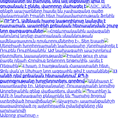
մեքենաներ են բախվել, մեկ այլ մեքենայի վրա էլ
ցուցանակ է ընկել. վարորդը մահացել է
ADC. ԱՄՆ
զենքի պաշարները հասել են չափազանց ցածր
մակարդակի Իրանի հետ հակամարտության ֆոնին
ՈՒՂԻՂ․ Ամենայն հայոց կաթողիկոսը կանչվել է
դատարան. ապօրինի քրեական հետապնդման շուրջ
նոր զարգացումներ
«Հոգևորականին ավազանի
անունով կոչելը բարոյական սնանկության
ամենացայտուն դրսևորումներից է». Տեր Եսայի
Սերբիայի խորհրդարանի նախագահը շնորհավորել է
Ռուբեն Ռուբինյանին՝ ԱԺ նախագահի պաշտոնում
ընտրվելու կապակցությամբ
Իրանը թույլ չի տա
բացել դեպի Հորմուզ երկրորդ երթուղին, ասել է
Ռեզաին
4 խաղ, 0 հաղթանակ Հայաստանի հետ․
Ջոն վան՛տ Սխիպը նոր ազգային թիմ է ստանձնել
13
անձի դեմ քրեական հետապնդում՝ ՔՊ-ի
քարոզչությանը խոչընդոտելու գործով
Ակնհայտ է՝
սպառնալիք էր․ Ալեքսանյանը՝ Ռուսաստանի կողմից
Ադրբեջանին զենք վաճառելու մասին
Պուտինը և
ԱՄԷ-ի նախագահը քննարկել են Պարսից ծոցում
ստեղծված իրավիճակը
«Աչաջուր» ապրանքանիշի
գազավորված ոչ ալկոհոլային ըմպելիքները չեն
արտադրվի
Ամբողջ լրահոսը »