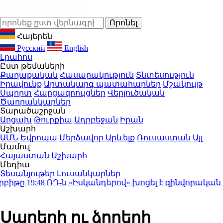
Հայերեն
Русский
English
Լրահոս
Ըստ թեմաների
Քաղաքական
Հասարակություն
Տնտեսություն
Իրավունք
Արտակարգ պատահարներ
Մշակույթ
Սպորտ
Հարցազրույցներ
Վերլուծական
Ծաղրանկարներ
Տարածաշրջան
Արցախ
Թուրքիա
Ադրբեջան
Իրան
Աշխարհ
ԱՄՆ
Եվրոպա
Մերձավոր Արևելք
Ռուսաստան
Այլ
Մամուլ
Հայաստան
Աշխարհ
Մեդիա
Տեսանյութեր
Լուսանկարներ
թը
19:48
ՌԴ-ն «Իսկանդերով» խոցել է զինվորական գ
Սարերի ու ձորերի