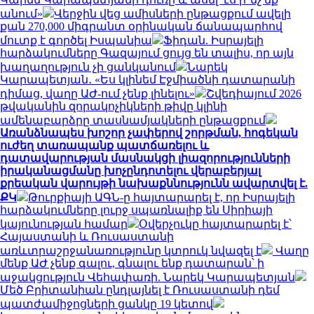
անում»
Վերջին վեց ամիսների ընթացքում ավելի
քան 270,000 միգրանտ օրինական ճանապարհով
մուտք է գործել Իսպանիա
Ֆիդան. Իսրայելի
հարձակումները Գազայում ցույց են տալիս, որ այն
խաղաղություն չի ցանկանում
Նարեկ
Կարապետյան․ «Ես կլինեմ Էջմիածնի դատարանի
դիմաց, վաղը ԱԺ-ում չենք լինելու»
Շվեդիայում 2026
թվականին զորակոչիկների թիվը կլինի
ամենաբարձրը տասնամյակների ընթացքում
Առանձնապես խոշոր չափերով շորթման, հոգեկան
ուժեղ տառապանք պատճառելու և
դատավարության մասնակցի լիազորությունների
իրականացմանը խոչընդոտելու վերաբերյալ
քրեական վարույթի նախաքննությունն ավարտվել է.
ՔԿ
Թուրքիայի ԱԳՆ-ը հայտարարել է, որ Իսրայելի
հարձակումները լուրջ սպառնալիք են Սիրիայի
կայունության համար
Օվերչուկը հայտարարել է՝
Հայաստանի և Ռուսաստանի
առևտրաշրջանառությունը կտրուկ նվազել է
Վաղը
մենք ԱԺ չենք գալու, գնալու ենք դատարան՝ ի
աջակցություն Վեհափառի. Նարեկ Կարապետյան
Մեծ Բրիտանիան ընդլայնել է Ռուսաստանի դեմ
պատժամիջոցների ցանկը 19 կետով