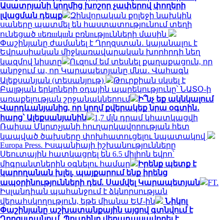
Ասատրյանի կողմից խոշոր չափերով փողերի
լվացման դեպք
Զինվորական քոլեջի նախկին
սաները պատմել են հաստատությունում տեղի
ունեցած uեռшկшն բռնnւթյnւնների մասին
Փաշինյանը ժամանել է Ղրղզստան․ կայանալու է
Եվրասիական միջկառավարական խորհրդի նեղ
կազմով նիստը
Ուզում եմ տեսնել քաղաքացուն, որ
անրջում ա, որ Կարապետյանը մնա․ Վահագն
Ալեքսանյան (տեսանյութ)
Թուրքիան սկսել է
Բալթյան երկրների օդային պարեկությունը՝ ՆԱՏՕ-ի
առաքելության շրջանակներում
Ի՞նչ եք ակնկալում
Վարդևանյանից, որ կողմ քվերակեք նրա օգտին․
հարց՝ Ալեքսանյանին
1,7 մլն դրամ կհատկացվի
Ռաիսա Մկրտչյանի հուղարկավորության հետ
կապված ծախսերը փոխհատուցելու նպատակով
Europa Press. Իսպանիայի իշխանությունները
Սեուտային հատկացրել են 6.5 միլիոն եվրո՝
միգրանտներին օգնելու համար
Իրենք պետք է
կարողանան խլել, պայքարում ենք իրենց
ապօրինությունների դեմ. Սամվել Կարապետյան
FT.
Իսլանդիան պահանջում է ձկնորսության
վերահսկողություն, եթե միանա ԵՄ-ին
Նիկոլ
Փաշինյանը աշխատանքային այցով գտնվում է
Ղրղզստանում. Պուտինը վերադասավորել է