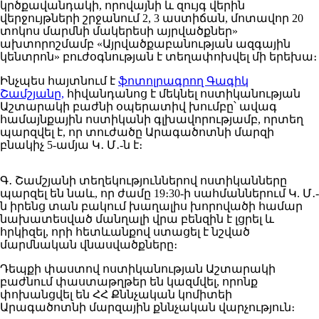
կրծքավանդակի, որովայնի և զույգ վերին
վերջույթների շրջանում 2, 3 աստիճան, մոտավոր 20
տոկոս մարմնի մակերեսի այրվածքներ»
ախտորոշմամբ «Այրվածքաբանության ազգային
կենտրոն» բուժօգնության է տեղափոխվել մի երեխա։
Ինչպես հայտնում է
ֆոտոլրագրող Գագիկ
Շամշյանը,
հիվանդանոց է մեկնել ոստիկանության
Աշտարակի բաժնի օպերատիվ խումբը՝ ավագ
համայնքային ոստիկանի գլխավորությամբ, որտեղ
պարզվել է, որ տուժածը Արագածոտնի մարզի
բնակիչ 5-ամյա Կ․ Մ․-ն է։
Գ․ Շամշյանի տեղեկություններով ոստիկանները
պարզել են նաև, որ ժամը 19։30-ի սահմաններում Կ. Մ․-
ն իրենց տան բակում խաղալիս խորովածի համար
նախատեսված մանղալի վրա բենզին է լցրել և
հրկիզել, որի հետևանքով ստացել է նշված
մարմնական վնասվածքները։
Դեպքի փաստով ոստիկանության Աշտարակի
բաժնում փաստաթղթեր են կազմվել, որոնք
փոխանցվել են ՀՀ Քննչական կոմիտեի
Արագածոտնի մարզային քննչական վարչություն։