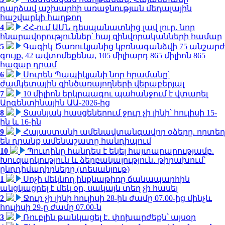
դարձավ աշխարհի առաջնության մեդալային
հաշվարկի հաղթող
4
ՀՀ-ում ԱՄՆ դեսպանատնից լավ լուր․ նոր
հնարավորություններ՝ հայ զինվորականների համար
5
Գագիկ Ծառուկյանից կբռնագանձվի 75 անշարժ
գույք, 42 ավտոմեքենա, 105 միլիարդ 865 միլիոն 865
հազար դրամ
6
Սուրեն Պապիկյանի նոր հրամանը՝
ժամկետային զինծառայողների վերաբերյալ
7
10 միլիոն երկրպագու պահանջում է վտարել
Արգենտինային ԱԱ-2026-ից
8
Տասնյակ հասցեներում ջուր չի լինի՝ հուլիսի 15-
ին և 16-ին
9
Հայաստանի ամենավտանգավոր օձերը. որտեղ
են դրանք ամենաշատը հանդիպում
10
Պուտինը հանդես է եկել հայտարարությամբ.
Խուզարկություն և ձերբակալություն․ թիրախում՝
ընդդիմադիրները (տեսանյութ)
1
Սոչի մեկնող ինքնաթիռը ճանապարհին
անցկացրել է մեկ օր, սակայն տեղ չի հասել
2
Ջուր չի լինի հուլիսի 28-ին ժամը 07.00-ից մինչև
հուլիսի 29-ը ժամը 07.00-ն
3
Ռուբլին թանկացել է․ փոխարժեքն՝ այսօր