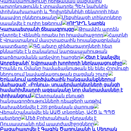
Կառավարությունը հերթական մաքսային
արտոնությունն է տրամադրել ՊԵԿ նախկին
փոխնախարարի և Պոլիտեխնիկի ռեկտորի հետ
կապվող ընկերությանը
Մեքսիկացի տիկտոկերը
սպանվել է ուղիղ եթերում
#ՈՒՂԻՂ․ Նարեկ
Կարապետյանի ճեպազրույցը
Թրամփն արդեն
ընտրել է Վենսին որպես իր իրավահաջորդ
Հայտնի
է Վրաստանում մասշտաբային հոսանքազրկման
պատճառը
ԳՇ պետը զինծառայողների հետ
քննարկել է ն բանակում կարգապահության
բարձրացմանն առնչվող հարցեր
Հետ է կանչվել
Ադրբեջանի՝ Եվրոպայի խորհրդի ներկայացուցիչը
Իրանն ու Օմանը համաձայնության են եկել Հորմուզի
նեղուցում նավագնացության բացման շուրջ
Երևանում առեղծվածային հանգամանքներում
մահացած՝ «Բոնուս» սուպերմարկետների ցանցի
համահիմնադրի ազգականը նոր մանրամասներ է
փոխանցում
Ընտրական բնույթի
հանցագործությունների դեպքերի առթիվ
նախաձեռնվել է 209 քրեական վարույթ
Վերանշանակվել են ԱԱԾ տնօրենը, ԱՀԾ և ՊՊԾ
պետերը
Մեծ Բրիտանիան ընդլայնել է
Ռուսաստանի դեմ պատժամիջոցները
Բացահայտվել է Գագիկ Ծառուկյանի և Սեդրակ