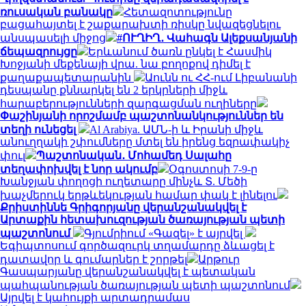
ռուսական բանակը
Հետազոտությունը
բացահայտել է շաքարախտի ռիսկը նվազեցնելու
անսպասելի միջոց
#ՈՒՂԻՂ․ Վահագն Ալեքսանյանի
ճեպազրույցը
Երևանում ծառն ընկել է Հասմիկ
Խոջյանի մեքենայի վրա. նա բողոքով դիմել է
քաղաքապետարանին
Աունն ու ՀՀ-ում Լիբանանի
դեսպանը քննարկել են 2 երկրների միջև
հարաբերությունների զարգացման ուղիները
Փաշինյանի որոշմամբ պաշտոնանկություններ են
տեղի ունեցել
Al Arabiya. ԱՄՆ-ի և Իրանի միջև
անուղղակի շփումները մտել են իրենց եզրափակիչ
փուլ
Պաշտոնական․ Մոհամեդ Սալահը
տեղափոխվել է նոր ակումբ
Օգոստոսի 7-9-ը
Խանջյան փողոցի ուղետարը մինչև Տ. Մեծի
խաչմերուկ երթևեկության համար փակ է լինելու
Քրիստիննե Գրիգորյանը վերանշանակվել է
Արտաքին հետախուզության ծառայության պետի
պաշտոնում
Գյումրիում «Գազել» է այրվել
Եգիպտոսում գործազուրկ տղամարդը ձևացել է
դատավոր և գումարներ է շորթել
Արթուր
Գասպարյանը վերանշանակվել է պետական
պահպանության ծառայության պետի պաշտոնում
Այրվել է կահույքի արտադրամաս