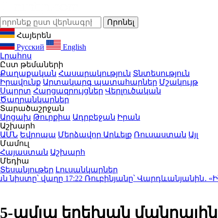
Հայերեն
Русский
English
Լրահոս
Ըստ թեմաների
Քաղաքական
Հասարակություն
Տնտեսություն
Իրավունք
Արտակարգ պատահարներ
Մշակույթ
Սպորտ
Հարցազրույցներ
Վերլուծական
Ծաղրանկարներ
Տարածաշրջան
Արցախ
Թուրքիա
Ադրբեջան
Իրան
Աշխարհ
ԱՄՆ
Եվրոպա
Մերձավոր Արևելք
Ռուսաստան
Այլ
Մամուլ
Հայաստան
Աշխարհ
Մեդիա
Տեսանյութեր
Լուսանկարներ
իստը՝ վաղը
17:22
Ռուբինյանը՝ Վարդևանյանին․ «Ինչո՞ւ
5-ամյա երեխան մանղալին