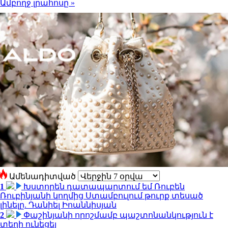
Ամբողջ լրահոսը »
Ամենադիտված
1
Խստորեն դատապարտում եմ Ռուբեն
Ռուբինյանի կողմից Ստամբուլում թուրք տեսած
լինելը. Դանիել Իոաննիսյան
2
Փաշինյանի որոշմամբ պաշտոնանկություն է
տեղի ունեցել