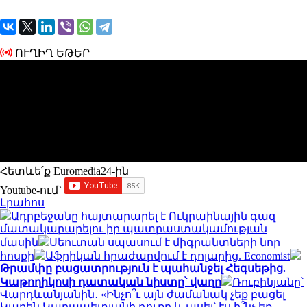
ՈՒՂԻՂ ԵԹԵՐ
Հետևե՛ք Euromedia24-ին
Youtube-ում`
Լրահոս
Ադրբեջանը հայտարարել է Ուկրաինային գազ
մատակարարելու իր պատրաստակամության
մասին
Սեուտան սպասում է միգրանտների նոր
հոսքի
Աֆրիկան ​​հրաժարվում է դոլարից. Economist
Թրամփը բացատրություն է պահանջել Հեգսեթից.
Կաթողիկոսի դատական նիստը՝ վաղը
Ռուբինյանը՝
Վարդևանյանին․ «Ինչո՞ւ այն ժամանակ չեք բացել
Կարեն Կարապետյանի դուռը և ասել՝ էս ի՞նչ եք