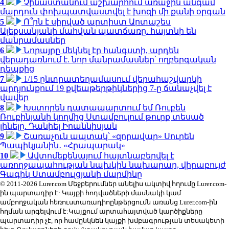
4
Չինաստանում աշխարհում առաջին անգամ
մարդուն փոխպատվաստվել է խոզի մի քանի օրգան
5
Ո՞րն է սիրված արտիստ Արտաշես
Ալեքսանյանի մահվան պատճառը. հայտնի են
մանրամասներ
6
Նորայրը մեկնել էր հանգստի, արդեն
վերադառնում է. նոր մանրամասներ՝ ողբերգական
դեպքից
7
1/15 ընտրատեղամասում վերահաշվարկի
արդյունքում 19 քվեաթերթիկներից 7-ը ճանաչվել է
վավեր
8
Խստորեն դատապարտում եմ Ռուբեն
Ռուբինյանի կողմից Ստամբուլում թուրք տեսած
լինելը. Դանիել Իոաննիսյան
9
Շառաչուն ապտակ՝ «զորավար» Սուրեն
Պապիկյանին․ «Հրապարակ»
10
Ավտոմեքենայում հայտնաբերվել է
առողջապահության նախկին նախարար, վիրաբույժ
Գագիկ Ստամբուլցյանի մարմինը
© 2011-2026 Lurer.com Մեջբերումներ անելիս ակտիվ հղումը Lurer.com-
ին պարտադիր է: Կայքի հոդվածների մասնակի կամ
ամբողջական հեռուստառադիոընթերցումն առանց Lurer.com-ին
հղման արգելվում է:Կայքում արտահայտված կարծիքները
պարտադիր չէ, որ համընկնեն կայքի խմբագրության տեսակետի