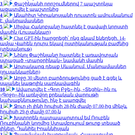
3
Փաշինյանի որոշումներով 7 պաշտոնյա
ազատվել է պաշտոնից
4
Անահիտ Կիրակոսյանի դուստրն ամուսնանում
է. մանրամասներ
5
Սիլվա Հակոբյանը հայտնել է ցավալի կորստի
մասին (Լուսանկար)
6
Chat GPT-ին հարցրեցի՝ ոնց գնամ եկեղեցի. 14-
ամյա Վահեն դուրս եկավ ոստիկանության բաժնից
(տեսանյութ)
7
Նիկոլ Փաշինյանը հայտնել է առավոտյան
ստացած «տարօրինակ» նամակի մասին
8
Արտակարգ դեպք Սևանում. Մանրամասներ
(լուսանկարներ)
9
Արջը 30 մետր բարձրությունից ցած է գցել և
սպանել կաթոլիկ սարկավագին
10
Ավարտվել է «Գող Բջե»-ին, «Տեցիկ»-ին ու
«Գոջո»-ին առնչվող քրեական վարույթի
նախաքննությունը. ինչ է պարզվել
1
Ջուր չի լինի հուլիսի 28-ին ժամը 07.00-ից մինչև
հուլիսի 29-ը ժամը 07.00-ն
2
Խստորեն դատապարտում եմ Ռուբեն
Ռուբինյանի կողմից Ստամբուլում թուրք տեսած
լինելը. Դանիել Իոաննիսյան
3
Պատմական հաղթանակ․ Հայաստանը