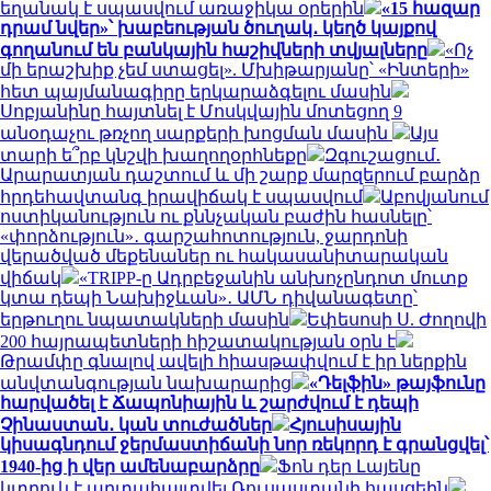
եղանակ է սպասվում առաջիկա օրերին
«15 հազար
դրամ նվեր»՝ խաբեության ծուղակ․ կեղծ կայքով
գողանում են բանկային հաշիվների տվյալները
«Ոչ
մի երաշխիք չեմ ստացել». Մխիթարյանը՝ «Ինտերի»
հետ պայմանագիրը երկարաձգելու մասին
Սոբյանինը հայտնել է Մոսկվային մոտեցող 9
անօդաչու թռչող սարքերի խոցման մասին
Այս
տարի ե՞րբ կնշվի խաղողօրհնեքը
Զգուշացում․
Արարատյան դաշտում և մի շարք մարզերում բարձր
հրդեհավտանգ իրավիճակ է սպասվում
Աբովյանում
ոստիկանություն ու քննչական բաժին հասնելը՝
«փորձություն»․ գարշահոտություն, ջարդոնի
վերածված մեքենաներ ու հակասանիտարական
վիճակ
«TRIPP-ը Ադրբեջանին անխոչընդոտ մուտք
կտա դեպի Նախիջևան»․ ԱՄՆ դիվանագետը՝
երթուղու նպատակների մասին
Եփեսոսի Ս. Ժողովի
200 հայրապետների հիշատակության օրն է
Թրամփը գնալով ավելի հիասթափվում է իր ներքին
անվտանգության նախարարից
«Դելֆին» թայֆունը
հարվածել է Ճապոնիային և շարժվում է դեպի
Չինաստան․ կան տուժածներ
Հյուսիսային
կիսագնդում ջերմաստիճանի նոր ռեկորդ է գրանցվել՝
1940-ից ի վեր ամենաբարձրը
Ֆոն դեր Լայենը
կտրուկ է արտահայտվել Ռուսաստանի հասցեին