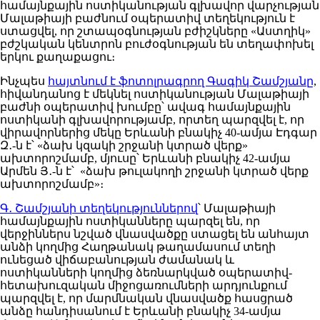
համայնքային ոստիկանության գլխավոր վարչության
Մալաթիայի բաժնում օպերատիվ տեղեկություն է
ստացվել, որ շտապօգնության բժիշկները «Աստղիկ»
բժշկական կենտրոն բուժօգնության են տեղափոխել
երկու քաղաքացու։
Ինչպես
հայտնում է ֆոտոլրագրող Գագիկ Շամշյանը
,
հիվանդանոց է մեկնել ոստիկանության Մալաթիայի
բաժնի օպերատիվ խումբը՝ ավագ համայնքային
ոստիկանի գլխավորությամբ, որտեղ պարզվել է, որ
վիրավորներից մեկը Երևանի բնակիչ 40-ամյա Էդգար
Զ․-ն է՝ «ձախ կզակի շրջանի կտրած վերք»
ախտորոշմամբ, մյուսը՝ Երևանի բնակիչ 42-ամյա
Արմեն Յ․-ն է՝ «ձախ թուլակողի շրջանի կտրած վերք
ախտորոշմամբ»։
Գ․ Շամշյանի տեղեկություններով
՝ Մալաթիայի
համայնքային ոստիկանները պարզել են, որ
վերջիններս նշված վնասվածքը ստացել են անհայտ
անձի կողմից Հաղթանակ թաղամասում տեղի
ունեցած վիճաբանության ժամանակ և
ոստիկանների կողմից ձեռնարկված օպերատիվ-
հետախուզական միջոցառումների արդյունքում
պարզվել է, որ մարմնական վնասվածք հասցրած
անձը հանդիսանում է Երևանի բնակիչ 34-ամյա