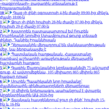
«ռազբորկայի» բացառիկ տեսանյութ է
հրապարակվել
10
Գազ չի լինի օգոստոսի 4-ին ժամը 09:00-ից մինչև
ժամը 18:00-ն
1
Ջուր չի լինի հուլիսի 28-ին ժամը 07.00-ից մինչև
հուլիսի 29-ը ժամը 07.00-ն
2
Խստորեն դատապարտում եմ Ռուբեն
Ռուբինյանի կողմից Ստամբուլում թուրք տեսած
լինելը. Դանիել Իոաննիսյան
3
Դերասանին մեղադրում են մանկապղծության
մեջ․ նա ձերբակալվել է
4
Պատմական հաղթանակ․ Հայաստանը
դարձավ աշխարհի առաջնության մեդալային
հաշվարկի հաղթող
5
Գագիկ Ծառուկյանից կբռնագանձվի 75 անշարժ
գույք, 42 ավտոմեքենա, 105 միլիարդ 865 միլիոն 865
հազար դրամ
6
Սուրեն Պապիկյանի նոր հրամանը՝
ժամկետային զինծառայողների վերաբերյալ
7
10 միլիոն երկրպագու պահանջում է վտարել
Արգենտինային ԱԱ-2026-ից
8
Տասնյակ հասցեներում ջուր չի լինի՝ հուլիսի 15-
ին և 16-ին