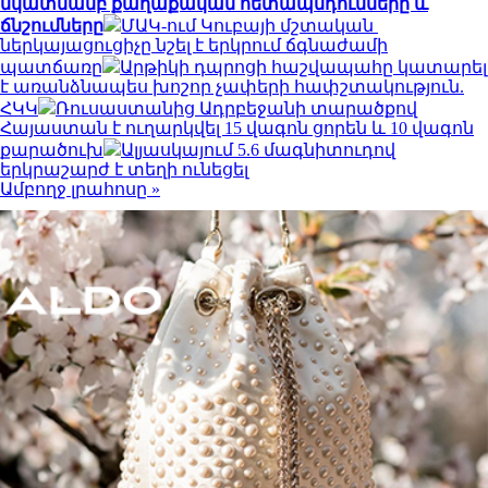
նկատմամբ քաղաքական հետապնդումները և
ճնշումները
ՄԱԿ-ում Կուբայի մշտական ​​
ներկայացուցիչը նշել է երկրում ճգնաժամի
պատճառը
Արթիկի դպրոցի հաշվապահը կատարել
է առանձնապես խոշոր չափերի հափշտակություն.
ՀԿԿ
Ռուսաստանից Ադրբեջանի տարածքով
Հայաստան է ուղարկվել 15 վագոն ցորեն և 10 վագոն
քարածուխ
Ալյասկայում 5.6 մագնիտուդով
երկրաշարժ է տեղի ունեցել
Ամբողջ լրահոսը »