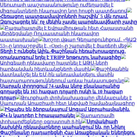
Սեուտայի ​​պաշտպանությունը ուժեղացվել է
միգրանտների հնարավոր նոր հոսքի պատճառով
Հեռացող պատգամավորների հաշվին՝ 5 մլն դրամ.
Զգուշացրել են՝ ոչ մեկին չասել պարգեւավճարի չափը
Բացահայտվել է Եվրամիության հետ Հայաստանի
մերձեցմանը Ռուսաստանի հնարավոր
պատասխանը
Խոշոր վթար Գեղարքունիքում․ «ԳԱԶ
53»-ը կողաշրջվել է, «Opel»-ը շպրտվել է ծառերի մեջ
Տեղի է ունեցել Ալիև-Փաշինյան հեռախոսազրույց․
օրակարգում եղել է TRIPP երթուղու նախագիծը
Ադիգեայի ղեկավարը հայտնել է ԱԹՍ-ների
հարձակման հետևանքների մասին
Փաշինյանին
մատնանշել են ԵՄ-ին անդամակցելու մասին
հայտարարություններում առկա հակասությունը
Սարյան փողոցում 74-ամյա կնոջ բնակարանից
գողացել են 165 հազար դոլարի ոսկի և 10 հազար
դոլար
Թուրքիայի փոխնախագահը մեկնաբանել է
Սաուդյան Արաբիայի հետ կնքված համաձայնագիրը
Ինչպես են ձերբակալում Արգամ Աբրահամյանին.
ՔԿ-ն կադրեր է հրապարակել
Տարադրամի
փոխարժեքները օգոստոսի 8-ին
Սլովակիայի
նախկին ղեկավարները պահանջում են, որ Նիկոլ
Փաշինյանը դադարեցնի Հայ Առաքելական Եկեղեցու