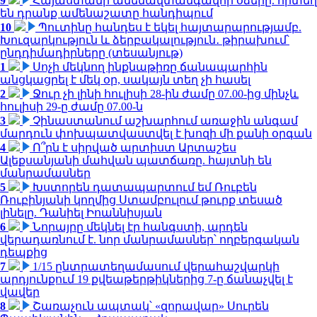
9
Հայաստանի ամենավտանգավոր օձերը. որտեղ
են դրանք ամենաշատը հանդիպում
10
Պուտինը հանդես է եկել հայտարարությամբ.
Խուզարկություն և ձերբակալություն․ թիրախում՝
ընդդիմադիրները (տեսանյութ)
1
Սոչի մեկնող ինքնաթիռը ճանապարհին
անցկացրել է մեկ օր, սակայն տեղ չի հասել
2
Ջուր չի լինի հուլիսի 28-ին ժամը 07.00-ից մինչև
հուլիսի 29-ը ժամը 07.00-ն
3
Չինաստանում աշխարհում առաջին անգամ
մարդուն փոխպատվաստվել է խոզի մի քանի օրգան
4
Ո՞րն է սիրված արտիստ Արտաշես
Ալեքսանյանի մահվան պատճառը. հայտնի են
մանրամասներ
5
Խստորեն դատապարտում եմ Ռուբեն
Ռուբինյանի կողմից Ստամբուլում թուրք տեսած
լինելը. Դանիել Իոաննիսյան
6
Նորայրը մեկնել էր հանգստի, արդեն
վերադառնում է. նոր մանրամասներ՝ ողբերգական
դեպքից
7
1/15 ընտրատեղամասում վերահաշվարկի
արդյունքում 19 քվեաթերթիկներից 7-ը ճանաչվել է
վավեր
8
Շառաչուն ապտակ՝ «զորավար» Սուրեն