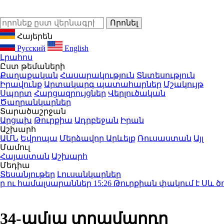
Հայերեն
Русский
English
Լրահոս
Ըստ թեմաների
Քաղաքական
Հասարակություն
Տնտեսություն
Իրավունք
Արտակարգ պատահարներ
Մշակույթ
Սպորտ
Հարցազրույցներ
Վերլուծական
Ծաղրանկարներ
Տարածաշրջան
Արցախ
Թուրքիա
Ադրբեջան
Իրան
Աշխարհ
ԱՄՆ
Եվրոպա
Մերձավոր Արևելք
Ռուսաստան
Այլ
Մամուլ
Հայաստան
Աշխարհ
Մեդիա
Տեսանյութեր
Լուսանկարներ
ու համալսարաններ
15:26
Թուրքիան փակում է Սև ծովի
34-ամյա տղամարդը