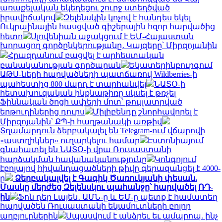
առաքելական եկեղեցու շուրջ ստեղծված
իրավիճակով
Զելենսկին կոչով է հանդես եկել
Ուկրաինային հասցված գիշերային հզոր հարվածից
հետո
Սլովենիան աջակցում է ԵՄ-Հայաստան
խորացող գործընկերությանը․ Կայզերը՝ Միրզոյանին
Հրազդանում բացվել է արհեստական
բանականության գործարան
Եկատերինբուրգում
ԱԹՍ-ների հարվածների պատճառով Wildberries-ի
պահեստից 800 մարդ է տարհանվել
ՆԱՏՕ-ի
հետախուզական ինքնաթիռը սկսել է թռչել
Ֆիննական ծոցի ափերի մոտ՝ թույլատրված
երթուղիներից դուրս
Միլիբենդը շնորհավորել է
Միրզոյանին՝ ՔՊ-ի հաղթանակի առթիվ
Տղամարդուն ձերբակալել են Telegram-ում վճարովի
«աստղիկներ» ուղարկելու համար
Էստոնիայում
գնահատել են ՆԱՏՕ-ի վրա Ռուսաստանի
հարձակման հավանականությունը
Կոնգոյում
էբոլայով հիվանդացածների թիվը գերազանցել է 4000-
ը
Ձերբակալվել է Գագիկ Ծառուկյանի փեսան.
Մասկը մերժեց Զելենսկու պահանջը՝ հարվածել ՌԴ-
ին
Ֆոն դեր Լայեն․ ԱՄՆ-ը և ԵՄ-ը պետք է համատեղ
հարվածեն Ռուսաստանի եկամուտների բոլոր
աղբյուրներին
Սպասվում է անձրեւ եւ ամպրոպ. ինչ