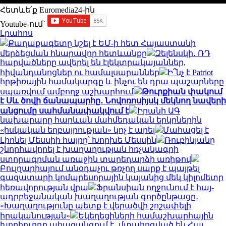
Հետևե՛ք Euromedia24-ին
Youtube-ում`
Լրահոս
Քաղաքագետը նշել է ԵՄ-ի հետ Հայաստանի
մերձեցման հնարավոր հետևանքը
Զելենսկի․ ՌԴ
հարվածները ավերել են էլեկտրակայաններ,
հիվանդանոցներ ու համալսարաններ
Ի՞նչ է Patriot
հրթիռային համակարգը և ինչու են դրա պաշարները
սպառվում ամբողջ աշխարհում
Թուրքիան փակում
է Սև ծովի ճանապարհը․ Նովոռոսիյսկ մեկնող նավերի
անցումը սահմանափակվում է
Իրանի ԱԳ
նախարարը հարևան մահմեդական երկրներին
«իսկական եղբայրության» կոչ է արել
Մահացել է
Լիոնել Մեսսիի հայրը՝ Խորխե Մեսսին
Ռուբինյանը
շնորհավորել է խաղաղության հռչակագրի
ստորագրման առաջին տարեդարձի առիթով
Բուլղարիայում անօդաչու թռչող սարք է պայթել
գազատարի կոմպրեսորային կայանից մեկ կիլոմետր
հեռավորության վրա
Ֆրանսիան ողջունում է հայ-
ադրբեջանական խաղաղության գործընթացը․
«Խաղաղությունը պետք է վերածվի շոշափելի
իրականության»
Եկեղեցիների համաշխարհային
խորհուրդը ահազանգում է․ մտահոգված են Հայ