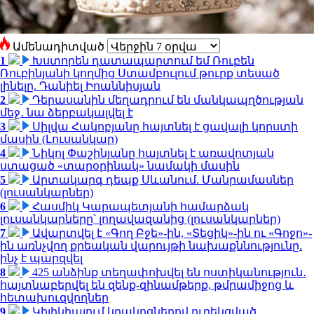
Ամենադիտված
1
Խստորեն դատապարտում եմ Ռուբեն
Ռուբինյանի կողմից Ստամբուլում թուրք տեսած
լինելը. Դանիել Իոաննիսյան
2
Դերասանին մեղադրում են մանկապղծության
մեջ․ նա ձերբակալվել է
3
Սիլվա Հակոբյանը հայտնել է ցավալի կորստի
մասին (Լուսանկար)
4
Նիկոլ Փաշինյանը հայտնել է առավոտյան
ստացած «տարօրինակ» նամակի մասին
5
Արտակարգ դեպք Սևանում. Մանրամասներ
(լուսանկարներ)
6
Հասմիկ Կարապետյանի համարձակ
լուսանկարները՝ լողավազանից (լուսանկարներ)
7
Ավարտվել է «Գող Բջե»-ին, «Տեցիկ»-ին ու «Գոջո»-
ին առնչվող քրեական վարույթի նախաքննությունը.
ինչ է պարզվել
8
425 անձինք տեղափոխվել են ոստիկանություն․
հայտնաբերվել են զենք-զինամթերք, թմրամիջոց և
հետախուզվողներ
9
Կիլիկիայում կրակոցներով ուղեկցված