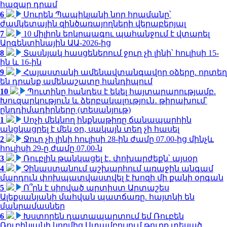
հազար դրամ
6
Սուրեն Պապիկյանի նոր հրամանը՝
ժամկետային զինծառայողների վերաբերյալ
7
10 միլիոն երկրպագու պահանջում է վտարել
Արգենտինային ԱԱ-2026-ից
8
Տասնյակ հասցեներում ջուր չի լինի՝ հուլիսի 15-
ին և 16-ին
9
Հայաստանի ամենավտանգավոր օձերը. որտեղ
են դրանք ամենաշատը հանդիպում
10
Պուտինը հանդես է եկել հայտարարությամբ.
Խուզարկություն և ձերբակալություն․ թիրախում՝
ընդդիմադիրները (տեսանյութ)
1
Սոչի մեկնող ինքնաթիռը ճանապարհին
անցկացրել է մեկ օր, սակայն տեղ չի հասել
2
Ջուր չի լինի հուլիսի 28-ին ժամը 07.00-ից մինչև
հուլիսի 29-ը ժամը 07.00-ն
3
Ռուբլին թանկացել է․ փոխարժեքն՝ այսօր
4
Չինաստանում աշխարհում առաջին անգամ
մարդուն փոխպատվաստվել է խոզի մի քանի օրգան
5
Ո՞րն է սիրված արտիստ Արտաշես
Ալեքսանյանի մահվան պատճառը. հայտնի են
մանրամասներ
6
Խստորեն դատապարտում եմ Ռուբեն
Ռուբինյանի կողմից Ստամբուլում թուրք տեսած