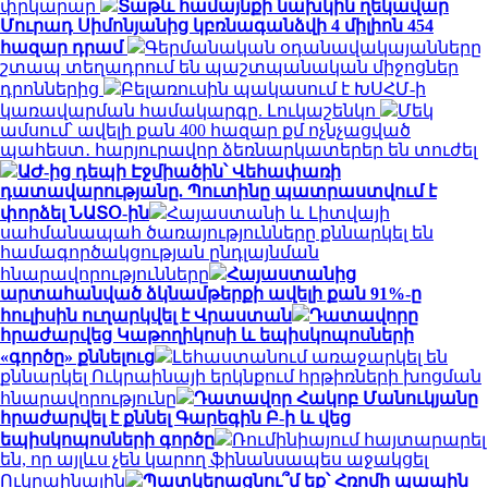
փրկարար
Տաթև համայնքի նախկին ղեկավար
Մուրադ Սիմոնյանից կբռնագանձվի 4 միլիոն 454
հազար դրամ
Գերմանական օդանավակայանները
շտապ տեղադրում են պաշտպանական միջոցներ
դրոններից
Բելառուսին պակասում է ԽՍՀՄ-ի
կառավարման համակարգը. Լուկաշենկո
Մեկ
ամսում՝ ավելի քան 400 հազար քմ ոչնչացված
պահեստ․ հարյուրավոր ձեռնարկատերեր են տուժել
ԱԺ-ից դեպի Էջմիածին՝ Վեհափառի
դատավարությանը. Պուտինը պատրաստվում է
փորձել ՆԱՏՕ-ին
Հայաստանի և Լիտվայի
սահմանապահ ծառայությունները քննարկել են
համագործակցության ընդլայնման
հնարավորությունները
Հայաստանից
արտահանված ձկնամթերքի ավելի քան 91%-ը
հուլիսին ուղարկվել է Վրաստան
Դատավորը
հրաժարվեց Կաթողիկոսի և եպիսկոպոսների
«գործը» քննելուց
Լեհաստանում առաջարկել են
քննարկել Ուկրաինայի երկնքում հրթիռների խոցման
հնարավորությունը
Դատավոր Հակոբ Մանուկյանը
հրաժարվել է քննել Գարեգին Բ-ի և վեց
եպիսկոպոսների գործը
Ռումինիայում հայտարարել
են, որ այլևս չեն կարող ֆինանսապես աջակցել
Ուկրաինային
Պատկերացնու՞մ եք՝ Հռոմի պապին