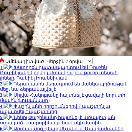
Ամենադիտված
1
Խստորեն դատապարտում եմ Ռուբեն
Ռուբինյանի կողմից Ստամբուլում թուրք տեսած
լինելը. Դանիել Իոաննիսյան
2
Դերասանին մեղադրում են մանկապղծության
մեջ․ նա ձերբակալվել է
3
Սիլվա Հակոբյանը հայտնել է ցավալի կորստի
մասին (Լուսանկար)
4
Փաշինյանի որոշումներով 7 պաշտոնյա
ազատվել է պաշտոնից
5
Նիկոլ Փաշինյանը հայտնել է առավոտյան
ստացած «տարօրինակ» նամակի մասին
6
Արտակարգ դեպք Սևանում. Մանրամասներ