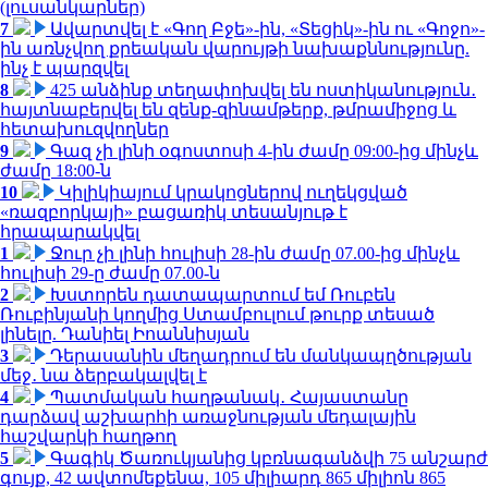
(լուսանկարներ)
7
Ավարտվել է «Գող Բջե»-ին, «Տեցիկ»-ին ու «Գոջո»-
ին առնչվող քրեական վարույթի նախաքննությունը.
ինչ է պարզվել
8
425 անձինք տեղափոխվել են ոստիկանություն․
հայտնաբերվել են զենք-զինամթերք, թմրամիջոց և
հետախուզվողներ
9
Գազ չի լինի օգոստոսի 4-ին ժամը 09:00-ից մինչև
ժամը 18:00-ն
10
Կիլիկիայում կրակոցներով ուղեկցված
«ռազբորկայի» բացառիկ տեսանյութ է
հրապարակվել
1
Ջուր չի լինի հուլիսի 28-ին ժամը 07.00-ից մինչև
հուլիսի 29-ը ժամը 07.00-ն
2
Խստորեն դատապարտում եմ Ռուբեն
Ռուբինյանի կողմից Ստամբուլում թուրք տեսած
լինելը. Դանիել Իոաննիսյան
3
Դերասանին մեղադրում են մանկապղծության
մեջ․ նա ձերբակալվել է
4
Պատմական հաղթանակ․ Հայաստանը
դարձավ աշխարհի առաջնության մեդալային
հաշվարկի հաղթող
5
Գագիկ Ծառուկյանից կբռնագանձվի 75 անշարժ
գույք, 42 ավտոմեքենա, 105 միլիարդ 865 միլիոն 865