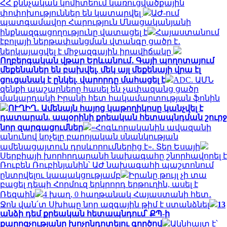
ՀՀ քննչական կոմիտեում կառուցվածքային
փոփոխություններ են կատարվել
ԱԺ-ում
պատգամավոր Հարություն Մնացականյանի
ինքնազգացողությունը վատացել է
Հայաստանում
էբոլայի ներթափանցման վտանգը ցածր է․
ներկայացվել է միջազգային իրավիճակը
Ողբերգական վթար Երևանում․ Գայի պողոտայում
մեքենաներ են բախվել, մեկ այլ մեքենայի վրա էլ
ցուցանակ է ընկել. վարորդը մահացել է
ADC. ԱՄՆ
զենքի պաշարները հասել են չափազանց ցածր
մակարդակի Իրանի հետ հակամարտության ֆոնին
ՈՒՂԻՂ․ Ամենայն հայոց կաթողիկոսը կանչվել է
դատարան. ապօրինի քրեական հետապնդման շուրջ
նոր զարգացումներ
«Հոգևորականին ավազանի
անունով կոչելը բարոյական սնանկության
ամենացայտուն դրսևորումներից է». Տեր Եսայի
Սերբիայի խորհրդարանի նախագահը շնորհավորել է
Ռուբեն Ռուբինյանին՝ ԱԺ նախագահի պաշտոնում
ընտրվելու կապակցությամբ
Իրանը թույլ չի տա
բացել դեպի Հորմուզ երկրորդ երթուղին, ասել է
Ռեզաին
4 խաղ, 0 հաղթանակ Հայաստանի հետ․
Ջոն վան՛տ Սխիպը նոր ազգային թիմ է ստանձնել
13
անձի դեմ քրեական հետապնդում՝ ՔՊ-ի
քարոզչությանը խոչընդոտելու գործով
Ակնհայտ է՝