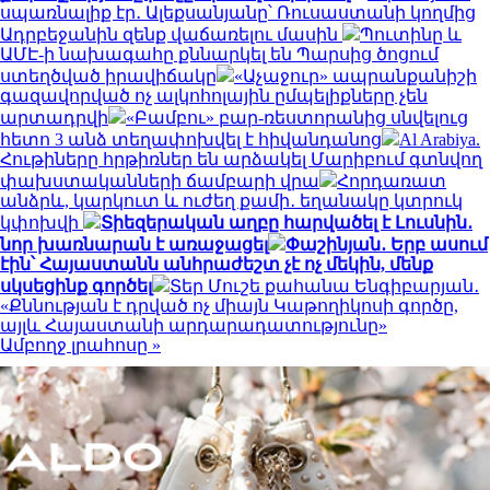
սպառնալիք էր․ Ալեքսանյանը՝ Ռուսաստանի կողմից
Ադրբեջանին զենք վաճառելու մասին
Պուտինը և
ԱՄԷ-ի նախագահը քննարկել են Պարսից ծոցում
ստեղծված իրավիճակը
«Աչաջուր» ապրանքանիշի
գազավորված ոչ ալկոհոլային ըմպելիքները չեն
արտադրվի
«Բամբու» բար-ռեստորանից սնվելուց
հետո 3 անձ տեղափոխվել է հիվանդանոց
Al Arabiya.
Հութիները հրթիռներ են արձակել Մարիբում գտնվող
փախստականների ճամբարի վրա
Հորդառատ
անձրև, կարկուտ և ուժեղ քամի․ եղանակը կտրուկ
կփոխվի
Տիեզերական աղբը հարվածել է Լուսնին․
նոր խառնարան է առաջացել
Փաշինյան․ Երբ ասում
էին՝ Հայաստանն անհրաժեշտ չէ ոչ մեկին, մենք
սկսեցինք գործել
Տեր Մուշե քահանա Ենգիբարյան․
«Քննության է դրված ոչ միայն Կաթողիկոսի գործը,
այլև Հայաստանի արդարադատությունը»
Ամբողջ լրահոսը »