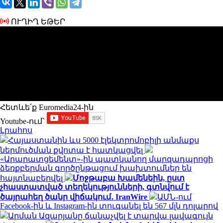
ՈՒՂԻՂ ԵԹԵՐ
Հետևե՛ք Euromedia24-ին
Youtube-ում`
Լրահոս
Հայաստանին ևս 5000 էլեկտրոմոբիլի անմաքս
ներմուծման քվոտա է հատկացվել
«Արարատցեմենտ»-ին պատկանող մարզադպրոցի
ձեռքբերման գործընթացում խախտումներ են
հայտնաբերվել
Մոջթաբա Խամենեին, ըստ
չհաստատված տեղեկությունների, գտնվում է
ծայրահեղ ծանր վիճակում․ IranWire
ԱՄՆ-ում
Facebook-ին և Instagram-ին տուգանել են 567 մլն դոլարով
Արման Ազարյանը ճանաչվել է տարվա լավագույն