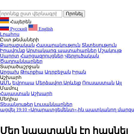
Հայերեն
Русский
English
Լրահոս
Ըստ թեմաների
Քաղաքական
Հասարակություն
Տնտեսություն
Իրավունք
Արտակարգ պատահարներ
Մշակույթ
Սպորտ
Հարցազրույցներ
Վերլուծական
Ծաղրանկարներ
Տարածաշրջան
Արցախ
Թուրքիա
Ադրբեջան
Իրան
Աշխարհ
ԱՄՆ
Եվրոպա
Մերձավոր Արևելք
Ռուսաստան
Այլ
Մամուլ
Հայաստան
Աշխարհ
Մեդիա
Տեսանյութեր
Լուսանկարներ
վել
19:10
«Արարատցեմենտ»-ին պատկանող մարզադպր
Մեր նպատակն էր հասնել