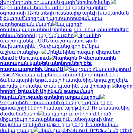
չխոչընդոտել ռուսական գազի ներմուծմանը
Եվրոպական հանձնաժողովը զգուշացրել է
օգոստոսի 12-ին տեղի ունենալիք արևի խավարման
էլեկտրաէներգիայի արտադրության վրա
ազդեցության մասին
Լայպցիգի
օդանավակայանում ինքնաթիռում հայտնաբերվել է
զինամթերքով լիքը ինքնաթիռ
Թրամփը
պաշտպանել է ԱՄՆ պաշտպանության
նախարարին․ «Չափազանց գոհ եմ նրա
աշխատանքից»
Մինչև հինգ հազար միգրանտ
մնում է Սեուտայում
Գարեգին Բ Վեփահառին
դատարան կանչելն անընդունելի է եւ
դատապարտելի. Արամ Ա
Գարգառ բնակավայրում
«KamAZ» մակնիշի բետոնախառնիչը դուրս է եկել
ճանապարհի երթևեկելի հատվածից, կողաշրջվել և
բшխվել մոտակա տան պատին․ կա վիրшվոր
Խոշոր
հրդեհ՝ Երևանի Սիլիկյան թաղամասի
հարևանությամբ գտնվող աղբավայրում
Կոբախիձե. Վրաստանի դռները բաց են բոլոր
զբոսաշրջիկների համար, այդ թվում՝ Ռուսաստանից
ժամանածների
Լայպցիգում տեղի ունեցած
միջադեպի հետաքննություն․ անօդաչուի մոտ
հայտնաբերված պայթուցիկը եղել է ռազմական
մակարդակի
Սկանդալ ՖԻՖԱ-ում․ ՈՒԵՖԱ-ն մերժել է