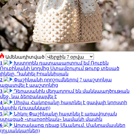
Ամենադիտված
1
Խստորեն դատապարտում եմ Ռուբեն
Ռուբինյանի կողմից Ստամբուլում թուրք տեսած
լինելը. Դանիել Իոաննիսյան
2
Փաշինյանի որոշումներով 7 պաշտոնյա
ազատվել է պաշտոնից
3
Դերասանին մեղադրում են մանկապղծության
մեջ․ նա ձերբակալվել է
4
Սիլվա Հակոբյանը հայտնել է ցավալի կորստի
մասին (Լուսանկար)
5
Նիկոլ Փաշինյանը հայտնել է առավոտյան
ստացած «տարօրինակ» նամակի մասին
6
Արտակարգ դեպք Սևանում. Մանրամասներ
(լուսանկարներ)