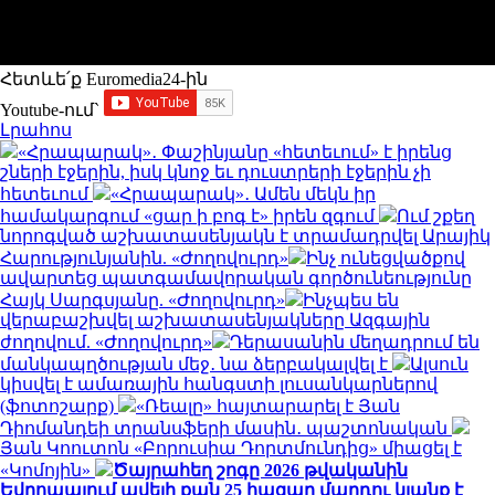
Հետևե՛ք Euromedia24-ին
Youtube-ում`
Լրահոս
«Հրապարակ»․ Փաշինյանը «հետեւում» է իրենց
շների էջերին, իսկ կնոջ եւ դուստրերի էջերին չի
հետեւում
«Հրապարակ»․ Ամեն մեկն իր
համակարգում «ցար ի բոգ է» իրեն զգում
Ում շքեղ
նորոգված աշխատասենյակն է տրամադրվել Արայիկ
Հարությունյանին. «Ժողովուրդ»
Ինչ ունեցվածքով
ավարտեց պատգամավորական գործունեությունը
Հայկ Սարգսյանը. «Ժողովուրդ»
Ինչպես են
վերաբաշխվել աշխատասենյակները Ազգային
ժողովում. «Ժողովուրդ»
Դերասանին մեղադրում են
մանկապղծության մեջ․ նա ձերբակալվել է
Ալսուն
կիսվել է ամառային հանգստի լուսանկարներով
(ֆոտոշարք)
«Ռեալը» հայտարարել է Յան
Դիոմանդեի տրանսֆերի մասին․ պաշտոնական
Յան Կոուտոն «Բորուսիա Դորտմունդից» միացել է
«Կոմոյին»
Ծայրահեղ շոգը 2026 թվականին
Եվրոպայում ավելի քան 25 հազար մարդու կյանք է