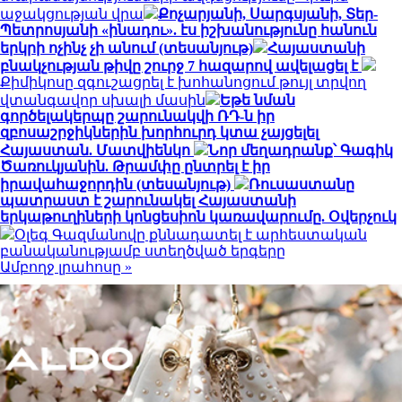
աջակցության վրա
Քոչարյանի, Սարգսյանի, Տեր-
Պետրոսյանի «ինադու». էս իշխանությունը հանուն
երկրի ոչինչ չի անում (տեսանյութ)
Հայաստանի
բնակչության թիվը շուրջ 7 հազարով ավելացել է
Քիմիկոսը զգուշացրել է խոհանոցում թույլ տրվող
վտանգավոր սխալի մասին
Եթե նման
գործելակերպը շարունակվի ՌԴ-ն իր
զբոսաշրջիկներին խորհուրդ կտա չայցելել
Հայաստան. Մատվիենկո
Նոր մեղադրանք՝ Գագիկ
Ծառուկյանին. Թրամփը ընտրել է իր
իրավահաջորդին (տեսանյութ)
Ռուսաստանը
պատրաստ է շարունակել Հայաստանի
երկաթուղիների կոնցեսիոն կառավարումը. Օվերչուկ
Օլեգ Գազմանովը քննադատել է արհեստական
բանականությամբ ստեղծված երգերը
Ամբողջ լրահոսը »