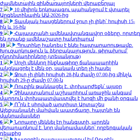
ժամկետային զինծառայողների վերաբերյալ
7
10 միլիոն երկրպագու պահանջում է վտարել
Արգենտինային ԱԱ-2026-ից
8
Տասնյակ հասցեներում ջուր չի լինի՝ հուլիսի 15-
ին և 16-ին
9
Հայաստանի ամենավտանգավոր օձերը. որտեղ
են դրանք ամենաշատը հանդիպում
10
Պուտինը հանդես է եկել հայտարարությամբ.
Խուզարկություն և ձերբակալություն․ թիրախում՝
ընդդիմադիրները (տեսանյութ)
1
Սոչի մեկնող ինքնաթիռը ճանապարհին
անցկացրել է մեկ օր, սակայն տեղ չի հասել
2
Ջուր չի լինի հուլիսի 28-ին ժամը 07.00-ից մինչև
հուլիսի 29-ը ժամը 07.00-ն
3
Ռուբլին թանկացել է․ փոխարժեքն՝ այսօր
4
Չինաստանում աշխարհում առաջին անգամ
մարդուն փոխպատվաստվել է խոզի մի քանի օրգան
5
Ո՞րն է սիրված արտիստ Արտաշես
Ալեքսանյանի մահվան պատճառը. հայտնի են
մանրամասներ
6
Նորայրը մեկնել էր հանգստի, արդեն
վերադառնում է. նոր մանրամասներ՝ ողբերգական
դեպքից
7
Խստորեն դատապարտում եմ Ռուբեն