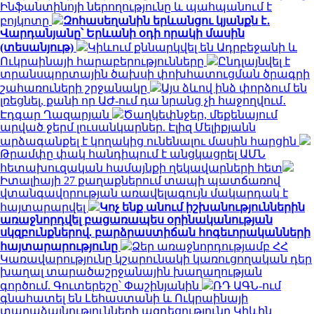
Ինֆանտինոյի ներողությունը և պահպանում է
բոյկոտը
Զոհասեղանին երևանցու կյանքն է․
Վարդանյանը՝ Երևանի օդի որակի մասին
(տեսանյութ)
Կիևում քննարկվել են Ադրբեջանի և
Ուկրաինայի հարաբերությունները
Ընդլայնվել է
տրանսպորտային ծախսի փոխհատուցման ծրագրի
շահառուների շրջանակը
Այս ձևով ինձ փորձում են
լռեցնել, քանի որ ԱԺ-ում դա նրանց չի հաջողվում․
Էդգար Ղազարյան
Ծաղկեփնջեր, մեքենայում
արված ջերմ լուսանկարներ. Էլիզ Մելիքյանն
արձագանքել է կողակից ունենալու մասին հարցին
Թրամփը փակ հանդիպում է անցկացրել ԱՄՆ
հետախուզական համայնքի ղեկավարների հետ
Իտալիայի 27 քաղաքներում տապի պատճառով
վտանգավորության առավելագույն մակարդակ է
հայտարարվել
Կոչ ենք անում իշխանություններին
առաջնորդվել բացառապես օրինականության
սկզբունքներով. բարձրաստիճան հոգեւորականների
հայտարարությունը
Ձեր առաջնորդությամբ ՀՀ
Կառավարությունը կշարունակի կառուցողական դեր
խաղալ տարածաշրջանային խաղաղության
գործում. Գուտերեշը՝ Փաշինյանին
ՌԴ ԱԳՆ-ում
գնահատել են Լեհաստանի և Ուկրաինայի
տարաձայնությունների ազդեցությունը Կիևին