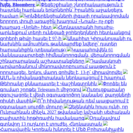
խլել. Bloomberg
Փեզեշքիանը շնորհակալություն է
հայտնել հարևան երկրներին՝ Իրանին աջակցելու
համար
Կոնֆերենցիաների լիգայի որակավորման
երրորդ փուլի առաջին խաղում «Նոան» ոչ-ոքի
խաղաց «Սյոնի» հետ
Հնդկաստանի հյուսիս-
արևելքում տեղի ունեցած ջրհեղեղների հետևանքով
զոհերի թիվը հասել է 97-ի
Անահիտ Կիրակոսյանի ու
նախկին ամուսինու թանկարժեք նվերը՝ դստեր
հարսանիքին (տեսանյութ)
Կապահովվեն 61
մանկապարտեզի հիմնանորոգման, վերանորոգման
շինարարական աշխատանքները
Դամասկոսի
արվարձանում միկրոավտոբուսում պայթյուն է
որոտացել․ երկու մարդ զոհվել է, 13-ը՝ վիրավորվել
ԱՄՆ-ն դիվանագիտական ներկայացում է խաղում.
Թեհրանը քննադատել է Վաշինգտոնին
Փորձել են
գումար շորթել Telegram-ի միջոցով
Ուռուցքաբանը
զգուշացրել է վեյփ օգտագործող կանանց՝ քաղցկեղի
ռիսկի մասին
Ո՞ր հիվանդության դեմ պայքարում է
օգտակար սուրճի մրուրը
Զելենսկին հույս ունի, որ
Ուկրաինան մինչև 2027 թվականը կմշակի սեփական
բալիստիկ հրթիռային համակարգ
Օդանավում
գտնվող 13 ուղևոր է տուժել. Հնդկաստան
Հարավային Կորեան խնդրել է Մեծ Բրիտանիային