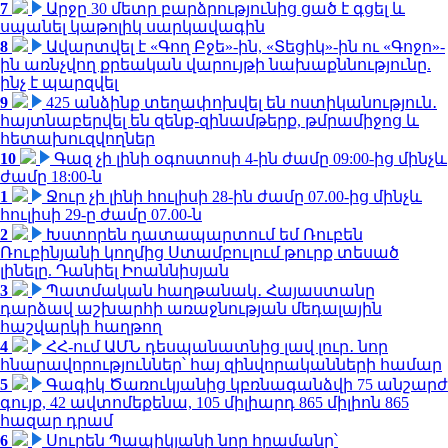
7
Արջը 30 մետր բարձրությունից ցած է գցել և
սպանել կաթոլիկ սարկավագին
8
Ավարտվել է «Գող Բջե»-ին, «Տեցիկ»-ին ու «Գոջո»-
ին առնչվող քրեական վարույթի նախաքննությունը.
ինչ է պարզվել
9
425 անձինք տեղափոխվել են ոստիկանություն․
հայտնաբերվել են զենք-զինամթերք, թմրամիջոց և
հետախուզվողներ
10
Գազ չի լինի օգոստոսի 4-ին ժամը 09:00-ից մինչև
ժամը 18:00-ն
1
Ջուր չի լինի հուլիսի 28-ին ժամը 07.00-ից մինչև
հուլիսի 29-ը ժամը 07.00-ն
2
Խստորեն դատապարտում եմ Ռուբեն
Ռուբինյանի կողմից Ստամբուլում թուրք տեսած
լինելը. Դանիել Իոաննիսյան
3
Պատմական հաղթանակ․ Հայաստանը
դարձավ աշխարհի առաջնության մեդալային
հաշվարկի հաղթող
4
ՀՀ-ում ԱՄՆ դեսպանատնից լավ լուր․ նոր
հնարավորություններ՝ հայ զինվորականների համար
5
Գագիկ Ծառուկյանից կբռնագանձվի 75 անշարժ
գույք, 42 ավտոմեքենա, 105 միլիարդ 865 միլիոն 865
հազար դրամ
6
Սուրեն Պապիկյանի նոր հրամանը՝