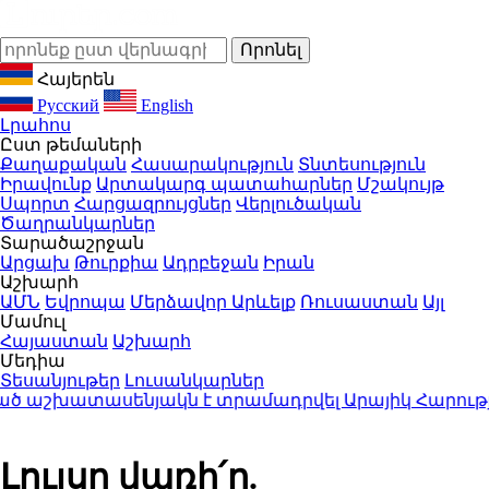
Հայերեն
Русский
English
Լրահոս
Ըստ թեմաների
Քաղաքական
Հասարակություն
Տնտեսություն
Իրավունք
Արտակարգ պատահարներ
Մշակույթ
Սպորտ
Հարցազրույցներ
Վերլուծական
Ծաղրանկարներ
Տարածաշրջան
Արցախ
Թուրքիա
Ադրբեջան
Իրան
Աշխարհ
ԱՄՆ
Եվրոպա
Մերձավոր Արևելք
Ռուսաստան
Այլ
Մամուլ
Հայաստան
Աշխարհ
Մեդիա
Տեսանյութեր
Լուսանկարներ
 աշխատասենյակն է տրամադրվել Արայիկ Հարությունյ
Լույսը վառի՛ր.