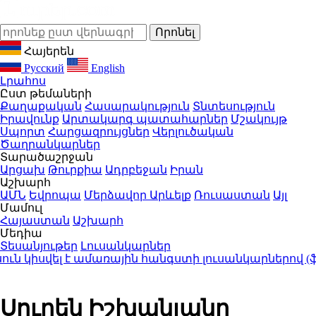
Հայերեն
Русский
English
Լրահոս
Ըստ թեմաների
Քաղաքական
Հասարակություն
Տնտեսություն
Իրավունք
Արտակարգ պատահարներ
Մշակույթ
Սպորտ
Հարցազրույցներ
Վերլուծական
Ծաղրանկարներ
Տարածաշրջան
Արցախ
Թուրքիա
Ադրբեջան
Իրան
Աշխարհ
ԱՄՆ
Եվրոպա
Մերձավոր Արևելք
Ռուսաստան
Այլ
Մամուլ
Հայաստան
Աշխարհ
Մեդիա
Տեսանյութեր
Լուսանկարներ
ն կիսվել է ամառային հանգստի լուսանկարներով (ֆո
Սուրեն Իշխանյանը