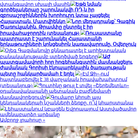
վտանգավոր սխալի մասին
Եթե նման
գործելակերպը շարունակվի ՌԴ-ն իր
զբոսաշրջիկներին խորհուրդ կտա չայցելել
Հայաստան. Մատվիենկո
Նոր մեղադրանք՝ Գագիկ
Ծառուկյանին. Թրամփը ընտրել է իր
իրավահաջորդին (տեսանյութ)
Ռուսաստանը
պատրաստ է շարունակել Հայաստանի
երկաթուղիների կոնցեսիոն կառավարումը. Օվերչուկ
Օլեգ Գազմանովը քննադատել է արհեստական
բանականությամբ ստեղծված երգերը
ԱԺ
պատգամավորի հոր հոգեհանգստին մասնակցելու
ժամանակ Գորիսի էկոպարեկային ծառայության
պետը հանկարծամահ է եղել
«Էմ Ջի»-ում
հայտնաբերվել է 38 վարչական իրավախախտում
(տեսանյութ)
Պուտինը թույլ է տվել «Շերեմետևո»
օդանավակայանի պետական բաժնեմասի
մասնավորեցումը
Գումարը կհոսի այս
կենդանակերպի նշանների ձեռքը. ո՞վ կհարստանա
Լեհաստանում կբացեն Եվրոպայում Աստվածամոր
ամենաբարձր արձանը
Ամբողջ լրահոսը »