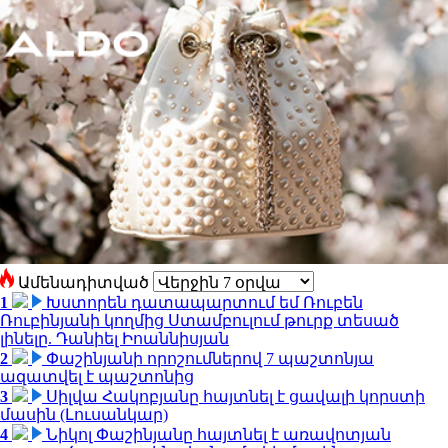
Ամենադիտված
1
Խստորեն դատապարտում եմ Ռուբեն
Ռուբինյանի կողմից Ստամբուլում թուրք տեսած
լինելը. Դանիել Իոաննիսյան
2
Փաշինյանի որոշումներով 7 պաշտոնյա
ազատվել է պաշտոնից
3
Սիլվա Հակոբյանը հայտնել է ցավալի կորստի
մասին (Լուսանկար)
4
Նիկոլ Փաշինյանը հայտնել է առավոտյան