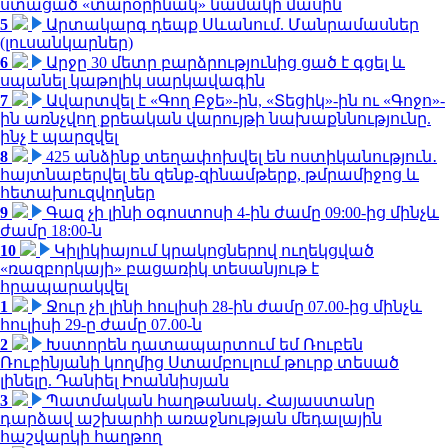
ստացած «տարօրինակ» նամակի մասին
5
Արտակարգ դեպք Սևանում. Մանրամասներ
(լուսանկարներ)
6
Արջը 30 մետր բարձրությունից ցած է գցել և
սպանել կաթոլիկ սարկավագին
7
Ավարտվել է «Գող Բջե»-ին, «Տեցիկ»-ին ու «Գոջո»-
ին առնչվող քրեական վարույթի նախաքննությունը.
ինչ է պարզվել
8
425 անձինք տեղափոխվել են ոստիկանություն․
հայտնաբերվել են զենք-զինամթերք, թմրամիջոց և
հետախուզվողներ
9
Գազ չի լինի օգոստոսի 4-ին ժամը 09:00-ից մինչև
ժամը 18:00-ն
10
Կիլիկիայում կրակոցներով ուղեկցված
«ռազբորկայի» բացառիկ տեսանյութ է
հրապարակվել
1
Ջուր չի լինի հուլիսի 28-ին ժամը 07.00-ից մինչև
հուլիսի 29-ը ժամը 07.00-ն
2
Խստորեն դատապարտում եմ Ռուբեն
Ռուբինյանի կողմից Ստամբուլում թուրք տեսած
լինելը. Դանիել Իոաննիսյան
3
Պատմական հաղթանակ․ Հայաստանը
դարձավ աշխարհի առաջնության մեդալային
հաշվարկի հաղթող