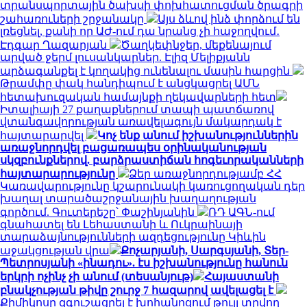
տրանսպորտային ծախսի փոխհատուցման ծրագրի
շահառուների շրջանակը
Այս ձևով ինձ փորձում են
լռեցնել, քանի որ ԱԺ-ում դա նրանց չի հաջողվում․
Էդգար Ղազարյան
Ծաղկեփնջեր, մեքենայում
արված ջերմ լուսանկարներ. Էլիզ Մելիքյանն
արձագանքել է կողակից ունենալու մասին հարցին
Թրամփը փակ հանդիպում է անցկացրել ԱՄՆ
հետախուզական համայնքի ղեկավարների հետ
Իտալիայի 27 քաղաքներում տապի պատճառով
վտանգավորության առավելագույն մակարդակ է
հայտարարվել
Կոչ ենք անում իշխանություններին
առաջնորդվել բացառապես օրինականության
սկզբունքներով. բարձրաստիճան հոգեւորականների
հայտարարությունը
Ձեր առաջնորդությամբ ՀՀ
Կառավարությունը կշարունակի կառուցողական դեր
խաղալ տարածաշրջանային խաղաղության
գործում. Գուտերեշը՝ Փաշինյանին
ՌԴ ԱԳՆ-ում
գնահատել են Լեհաստանի և Ուկրաինայի
տարաձայնությունների ազդեցությունը Կիևին
աջակցության վրա
Քոչարյանի, Սարգսյանի, Տեր-
Պետրոսյանի «ինադու». էս իշխանությունը հանուն
երկրի ոչինչ չի անում (տեսանյութ)
Հայաստանի
բնակչության թիվը շուրջ 7 հազարով ավելացել է
Քիմիկոսը զգուշացրել է խոհանոցում թույլ տրվող