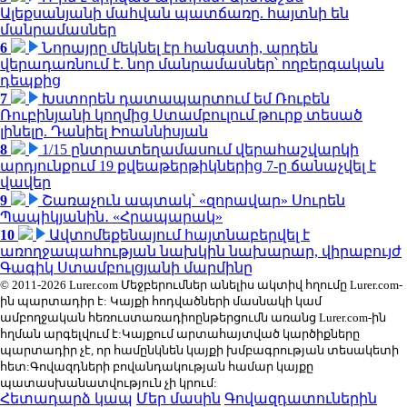
Ալեքսանյանի մահվան պատճառը. հայտնի են
մանրամասներ
6
Նորայրը մեկնել էր հանգստի, արդեն
վերադառնում է. նոր մանրամասներ՝ ողբերգական
դեպքից
7
Խստորեն դատապարտում եմ Ռուբեն
Ռուբինյանի կողմից Ստամբուլում թուրք տեսած
լինելը. Դանիել Իոաննիսյան
8
1/15 ընտրատեղամասում վերահաշվարկի
արդյունքում 19 քվեաթերթիկներից 7-ը ճանաչվել է
վավեր
9
Շառաչուն ապտակ՝ «զորավար» Սուրեն
Պապիկյանին․ «Հրապարակ»
10
Ավտոմեքենայում հայտնաբերվել է
առողջապահության նախկին նախարար, վիրաբույժ
Գագիկ Ստամբուլցյանի մարմինը
© 2011-2026 Lurer.com Մեջբերումներ անելիս ակտիվ հղումը Lurer.com-
ին պարտադիր է: Կայքի հոդվածների մասնակի կամ
ամբողջական հեռուստառադիոընթերցումն առանց Lurer.com-ին
հղման արգելվում է:Կայքում արտահայտված կարծիքները
պարտադիր չէ, որ համընկնեն կայքի խմբագրության տեսակետի
հետ:Գովազդների բովանդակության համար կայքը
պատասխանատվություն չի կրում:
Հետադարձ կապ
Մեր մասին
Գովազդատուներին