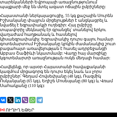
տարեկանների Եվրոպայի առաջնությունում
պայքարի մեջ են մտել ազատ ոճային ըմբիշները:
Հայաստանի ներկայացուցիչ, 55 կգ քաշային Սուրեն
Իշխանյանը փայլուն մրցելույթներ է անցկացրել և
նվաճել է եզրափակչի ուղեգիր: Հայ ըմբիշը
տպավորիչ մեկնարկ էր գրանցել՝ տանելով երկու
վաղաժամ հաղթանակ և հասնելով
կիսաեզրափակիչ: Եզրափակիչ դուրս գալու համար
գոտեմարտում Իշխանյանը կրկին ժամանակից շուտ
բացահայտ առավելության է հասել ադրբեջանցի
Աբբաս Շաֆիևի նկատմամբ: Վաղը հայ մարզիկը
կգոտեմարտի առաջնության ոսկե մեդալի համար:
Հավելենք, որ այսօր Հայաստանի հավաքականի
կազմում մրցագորգ են դուրս եկել նաև ևս չորս
ըմբիշներ՝ Գեղամ Հովսեփյանը (48 կգ), Ռազմիկ
Ոսկանյանը (65 կգ), Եղիշե Մոսեսյանը (80 կգ) և Վռամ
Սահակյանը (110 կգ):
ՈՒՂԻՂ ԵԹԵՐ