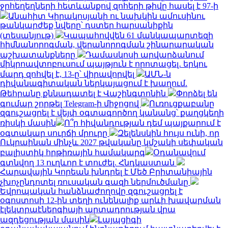
ջրհեղեղների հետևանքով զոհերի թիվը հասել է 97-ի
Անահիտ Կիրակոսյանի ու նախկին ամուսինու
թանկարժեք նվերը՝ դստեր հարսանիքին
(տեսանյութ)
Կապահովվեն 61 մանկապարտեզի
հիմնանորոգման, վերանորոգման շինարարական
աշխատանքները
Դամասկոսի արվարձանում
միկրոավտոբուսում պայթյուն է որոտացել․ երկու
մարդ զոհվել է, 13-ը՝ վիրավորվել
ԱՄՆ-ն
դիվանագիտական ներկայացում է խաղում.
Թեհրանը քննադատել է Վաշինգտոնին
Փորձել են
գումար շորթել Telegram-ի միջոցով
Ուռուցքաբանը
զգուշացրել է վեյփ օգտագործող կանանց՝ քաղցկեղի
ռիսկի մասին
Ո՞ր հիվանդության դեմ պայքարում է
օգտակար սուրճի մրուրը
Զելենսկին հույս ունի, որ
Ուկրաինան մինչև 2027 թվականը կմշակի սեփական
բալիստիկ հրթիռային համակարգ
Օդանավում
գտնվող 13 ուղևոր է տուժել. Հնդկաստան
Հարավային Կորեան խնդրել է Մեծ Բրիտանիային
չխոչընդոտել ռուսական գազի ներմուծմանը
Եվրոպական հանձնաժողովը զգուշացրել է
օգոստոսի 12-ին տեղի ունենալիք արևի խավարման
էլեկտրաէներգիայի արտադրության վրա
ազդեցության մասին
Լայպցիգի