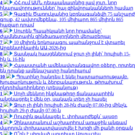
4
ՀՀ-ում ԱՄՆ դեսպանատնից լավ լուր․ նոր
հնարավորություններ՝ հայ զինվորականների համար
5
Գագիկ Ծառուկյանից կբռնագանձվի 75 անշարժ
գույք, 42 ավտոմեքենա, 105 միլիարդ 865 միլիոն 865
հազար դրամ
6
Սուրեն Պապիկյանի նոր հրամանը՝
ժամկետային զինծառայողների վերաբերյալ
7
10 միլիոն երկրպագու պահանջում է վտարել
Արգենտինային ԱԱ-2026-ից
8
Տասնյակ հասցեներում ջուր չի լինի՝ հուլիսի 15-
ին և 16-ին
9
Հայաստանի ամենավտանգավոր օձերը. որտեղ
են դրանք ամենաշատը հանդիպում
10
Պուտինը հանդես է եկել հայտարարությամբ.
Խուզարկություն և ձերբակալություն․ թիրախում՝
ընդդիմադիրները (տեսանյութ)
1
Սոչի մեկնող ինքնաթիռը ճանապարհին
անցկացրել է մեկ օր, սակայն տեղ չի հասել
2
Ջուր չի լինի հուլիսի 28-ին ժամը 07.00-ից մինչև
հուլիսի 29-ը ժամը 07.00-ն
3
Ռուբլին թանկացել է․ փոխարժեքն՝ այսօր
4
Չինաստանում աշխարհում առաջին անգամ
մարդուն փոխպատվաստվել է խոզի մի քանի օրգան
5
Ո՞րն է սիրված արտիստ Արտաշես