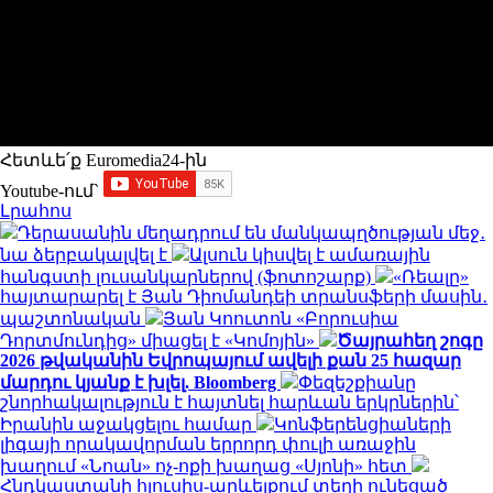
Հետևե՛ք Euromedia24-ին
Youtube-ում`
Լրահոս
Դերասանին մեղադրում են մանկապղծության մեջ․
նա ձերբակալվել է
Ալսուն կիսվել է ամառային
հանգստի լուսանկարներով (ֆոտոշարք)
«Ռեալը»
հայտարարել է Յան Դիոմանդեի տրանսֆերի մասին․
պաշտոնական
Յան Կոուտոն «Բորուսիա
Դորտմունդից» միացել է «Կոմոյին»
Ծայրահեղ շոգը
2026 թվականին Եվրոպայում ավելի քան 25 հազար
մարդու կյանք է խլել. Bloomberg
Փեզեշքիանը
շնորհակալություն է հայտնել հարևան երկրներին՝
Իրանին աջակցելու համար
Կոնֆերենցիաների
լիգայի որակավորման երրորդ փուլի առաջին
խաղում «Նոան» ոչ-ոքի խաղաց «Սյոնի» հետ
Հնդկաստանի հյուսիս-արևելքում տեղի ունեցած