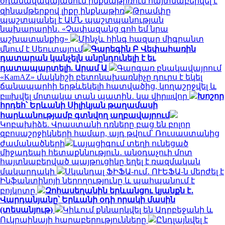
օդանավակայանում ինքնաթիռում հայտնաբերվել է
զինամթերքով լիքը ինքնաթիռ
Թրամփը
պաշտպանել է ԱՄՆ պաշտպանության
նախարարին․ «Չափազանց գոհ եմ նրա
աշխատանքից»
Մինչև հինգ հազար միգրանտ
մնում է Սեուտայում
Գարեգին Բ Վեփահառին
դատարան կանչելն անընդունելի է եւ
դատապարտելի. Արամ Ա
Գարգառ բնակավայրում
«KamAZ» մակնիշի բետոնախառնիչը դուրս է եկել
ճանապարհի երթևեկելի հատվածից, կողաշրջվել և
բшխվել մոտակա տան պատին․ կա վիրшվոր
Խոշոր
հրդեհ՝ Երևանի Սիլիկյան թաղամասի
հարևանությամբ գտնվող աղբավայրում
Կոբախիձե. Վրաստանի դռները բաց են բոլոր
զբոսաշրջիկների համար, այդ թվում՝ Ռուսաստանից
ժամանածների
Լայպցիգում տեղի ունեցած
միջադեպի հետաքննություն․ անօդաչուի մոտ
հայտնաբերված պայթուցիկը եղել է ռազմական
մակարդակի
Սկանդալ ՖԻՖԱ-ում․ ՈՒԵՖԱ-ն մերժել է
Ինֆանտինոյի ներողությունը և պահպանում է
բոյկոտը
Զոհասեղանին երևանցու կյանքն է․
Վարդանյանը՝ Երևանի օդի որակի մասին
(տեսանյութ)
Կիևում քննարկվել են Ադրբեջանի և
Ուկրաինայի հարաբերությունները
Ընդլայնվել է