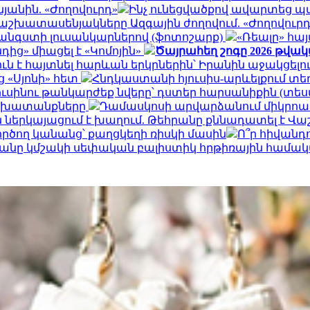
յանին. «Ժողովուրդ»
Ինչ ունեցվածքով ավարտեց պ
աշխատասենյակները Ազգային ժողովում. «Ժողովուրդ
 հանգստի լուսանկարներով (ֆոտոշարք)
«Ռեալը» հա
ից» միացել է «Կոմոյին»
Ծայրահեղ շոգը 2026 թվա
ուն է հայտնել հարևան երկրներին՝ Իրանին աջակցել
ց «Սյոնի» հետ
Հնդկաստանի հյուսիս-արևելքում տե
ւսինու թանկարժեք նվերը՝ դստեր հարսանիքին (տես
աշխատանքները
Դամասկոսի արվարձանում միկրոավտ
ներկայացում է խաղում. Թեհրանը քննադատել է Վ
ործող կանանց՝ քաղցկեղի ռիսկի մասին
Ո՞ր հիվանդ
թվականը կմշակի սեփական բալիստիկ հրթիռային համա