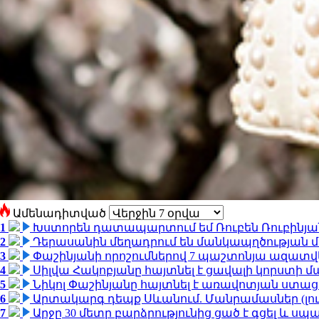
Ամենադիտված
1
Խստորեն դատապարտում եմ Ռուբեն Ռուբինյանի
2
Դերասանին մեղադրում են մանկապղծության մե
3
Փաշինյանի որոշումներով 7 պաշտոնյա ազատվ
4
Սիլվա Հակոբյանը հայտնել է ցավալի կորստի մ
5
Նիկոլ Փաշինյանը հայտնել է առավոտյան ստ
6
Արտակարգ դեպք Սևանում. Մանրամասներ (լո
7
Արջը 30 մետր բարձրությունից ցած է գցել և ս