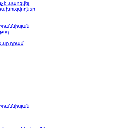
նչ է պարզվել
ետախուզվողներ
 Իոաննիսյան
թող
ազար դրամ
 Իոաննիսյան