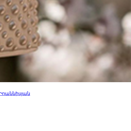
 Իոաննիսյան