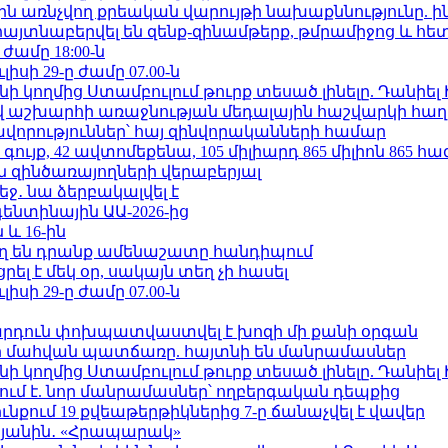
ո»-ին առնչվող քրեական վարույթի նախաքննությունը. ի
 հայտնաբերվել են զենք-զինամթերք, թմրամիջոց և հ
 ժամը 18:00-ն
ւլիսի 29-ը ժամը 07.00-ն
 կողմից Ստամբուլում թուրք տեսած լինելը. Դանիել
աշխարհի առաջնության մեդալային հաշվարկի հաղ
ավորություններ՝ հայ զինվորականների համար
ւյք, 42 ավտոմեքենա, 105 միլիարդ 865 միլիոն 865 հ
 զինծառայողների վերաբերյալ
ջ․ նա ձերբակալվել է
ենտինային ԱԱ-2026-ից
 և 16-ին
ղ են դրանք ամենաշատը հանդիպում
լ է մեկ օր, սակայն տեղ չի հասել
ւլիսի 29-ը ժամը 07.00-ն
րդուն փոխպատվաստվել է խոզի մի քանի օրգան
նի մահվան պատճառը. հայտնի են մանրամասներ
 կողմից Ստամբուլում թուրք տեսած լինելը. Դանիել
ում է. նոր մանրամասներ՝ ողբերգական դեպքից
քում 19 քվեաթերթիկներից 7-ը ճանաչվել է վավեր
կյանին․ «Հրապարակ»