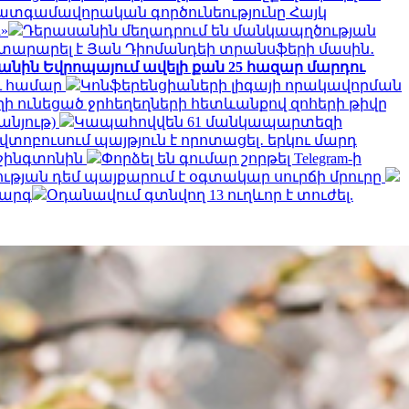
ատգամավորական գործունեությունը Հայկ
»
Դերասանին մեղադրում են մանկապղծության
յտարարել է Յան Դիոմանդեի տրանսֆերի մասին․
կանին Եվրոպայում ավելի քան 25 հազար մարդու
ու համար
Կոնֆերենցիաների լիգայի որակավորման
ղի ունեցած ջրհեղեղների հետևանքով զոհերի թիվը
անյութ)
Կապահովվեն 61 մանկապարտեզի
ոբուսում պայթյուն է որոտացել․ երկու մարդ
աշինգտոնին
Փորձել են գումար շորթել Telegram-ի
ության դեմ պայքարում է օգտակար սուրճի մրուրը
կարգ
Օդանավում գտնվող 13 ուղևոր է տուժել.