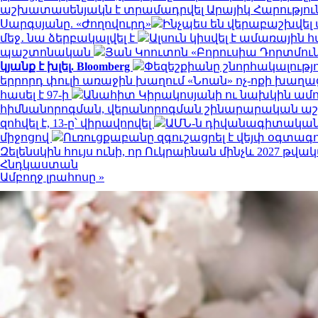
աշխատասենյակն է տրամադրվել Արայիկ Հարություն
Սարգսյանը. «Ժողովուրդ»
Ինչպես են վերաբաշխվել 
մեջ․ նա ձերբակալվել է
Ալսուն կիսվել է ամառային
պաշտոնական
Յան Կոուտոն «Բորուսիա Դորտմունդ
կյանք է խլել. Bloomberg
Փեզեշքիանը շնորհակալությ
երրորդ փուլի առաջին խաղում «Նոան» ոչ-ոքի խաղա
հասել է 97-ի
Անահիտ Կիրակոսյանի ու նախկին ամո
հիմնանորոգման, վերանորոգման շինարարական 
զոհվել է, 13-ը՝ վիրավորվել
ԱՄՆ-ն դիվանագիտական 
միջոցով
Ուռուցքաբանը զգուշացրել է վեյփ օգտագ
Զելենսկին հույս ունի, որ Ուկրաինան մինչև 2027 
Հնդկաստան
Ամբողջ լրահոսը »