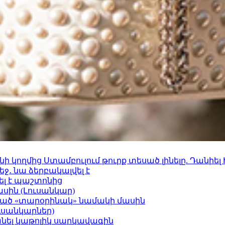
 կողմից Ստամբուլում թուրք տեսած լինելը. Դանիել
ջ․ նա ձերբակալվել է
ել է պաշտոնից
ասին (Լուսանկար)
ացած «տարօրինակ» նամակի մասին
ւսանկարներ)
պանել կաթոլիկ սարկավագին