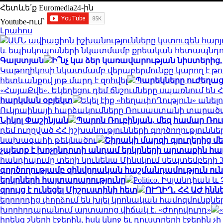
Հետևե՛ք Euromedia24-ին
Youtube-ում`
Լրահոս
ԱՄՆ ավիացիոն իշխանությունները կստուգեն հարյո
և եպիսկոպոսների նկատմամբ քրեական հետապնդո
Գալստյան
Ի՞նչ կա ձեր կառավարության նիստերից,
Կաթողիկոսի նկատմամբ վերաբերմունքը կարող է թու
հետևանքով յոթ մարդ է զոհվել
Պարեկները ուժեղաց
«ՀայաՔվե». Եկեղեցու դեմ ճնշումները սպառնում 
հարկման օբյեկտ
Եկել էիք «հեղափոՂություն» անել
Ուկրաինայի հարձակումները Ռուսաստանի տարած
Նիկոլ Փաշինյան
Պարոն Ռուբինյան, մեզ համար Ռո
դեմ ուղղված ՀՀ իշխանությունների գործողություն
նախագահի թեկնածու
Շիրակի մարզի գյուղերից մ
չպետք է խոչընդոտի անդամ երկրների արտաքին հա
հանդիպումը տեղի կունենա Մինսկում սեպտեմբերի 30
գործողությամբ զինվորական հաշմանդամություն ուն
երկրների հայտարարությունը
Politico. Իսլանդիան
զրույց է ունեցել Միշուստինի հետ
ՈՒՂԻՂ․ ՀՀ ԱԺ ինն
երրորդից փորձում են խլել կրոնական համոզմունքն
խորհրդարանում արտառոց վիճակ է. «Ժողովուրդ»
իրենց շների էջերին, իսկ կնոջ եւ դուստրերի էջերին չ