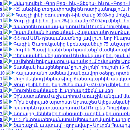
8
Ավարտվել է «Գող Բջե»-ին, «Տեցիկ»-ին ու «Գոջ
9
425 անձինք տեղափոխվել են ոստիկանություն․
10
Գազ չի լինի օգոստոսի 4-ին ժամը 09:00-ից մինչև
1
Ջուր չի լինի հուլիսի 28-ին ժամը 07.00-ից մինչև հո
2
Խստորեն դատապարտում եմ Ռուբեն Ռուբինյանի
3
Պատմական հաղթանակ․ Հայաստանը դարձավ 
4
ՀՀ-ում ԱՄՆ դեսպանատնից լավ լուր․ նոր հնար
5
Գագիկ Ծառուկյանից կբռնագանձվի 75 անշարժ գո
6
Սուրեն Պապիկյանի նոր հրամանը՝ ժամկետային
7
Դերասանին մեղադրում են մանկապղծության մե
8
10 միլիոն երկրպագու պահանջում է վտարել Արգ
9
Տասնյակ հասցեներում ջուր չի լինի՝ հուլիսի 15-ին
10
Հայաստանի ամենավտանգավոր օձերը. որտե
1
Սոչի մեկնող ինքնաթիռը ճանապարհին անցկացրե
2
Ջուր չի լինի հուլիսի 28-ին ժամը 07.00-ից մինչև հո
3
Ռուբլին թանկացել է․ փոխարժեքն՝ այսօր
4
Չինաստանում աշխարհում առաջին անգամ մա
5
Ո՞րն է սիրված արտիստ Արտաշես Ալեքսանյա
6
Խստորեն դատապարտում եմ Ռուբեն Ռուբինյանի
7
Նորայրը մեկնել էր հանգստի, արդեն վերադառն
8
1/15 ընտրատեղամասում վերահաշվարկի արդյուն
9
Շառաչուն ապտակ՝ «զորավար» Սուրեն Պապի