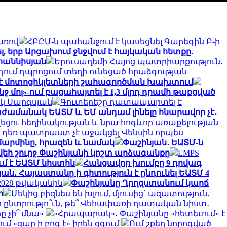
առով
ՀԲԸՄ-ն պահանջում է կասեցնել Գարեգին Բ-ի
ել, երբ Արցախում ջնջվում է հայկական հետքը.
վհաննիսյան
Երուսաղեմի Հայոց պատրիարքություն․
ում դպրոցում տեղի ունեցած հրաձգության
լ է մոտոցիկլետների շահագործման խախտում
նջ մոլ»-ում բացահայտել է 1,3 մլրդ դրամի թաքցված
իկ Սարգսյան
Գուտերեշը դատապարտել է
ժամանակ ԵԱՏՄ և ԵՄ անդամ լինելը հնարավոր չէ․
եցու հեղինակության և նրա հոգևոր առաքելության
դեռ պատրաստ չէ աջակցել Վենսին որպես
 մարմինը, հրազեն և նամակ
Փաշինյան․ ԵԱՏՄ-ն
եի շուրջ Փաշինյանի կոշտ արձագանքը
EMPS
մ է ԵԱՏՄ նիստին
Հանցավոր խումբը 9 դրվագ
ան․ Հայաստանը ի գիտություն է ընդունել ԵԱՏՄ 4
 2028 թվականին
Փաշինյանը Ղրղզստանում կարճ
ր
Մեկից բիզնես են խլում, մյուսից` ազատություն,
ընտրությո՞ւն, թե՞ Վեհափառի դատական նիստ․
ը չի՞ մնա»
«Հրապարակ»․ Փաշինյանը «հետեւում» է
 «ցար ի բոգ է» իրեն զգում
Ում շքեղ նորոգված