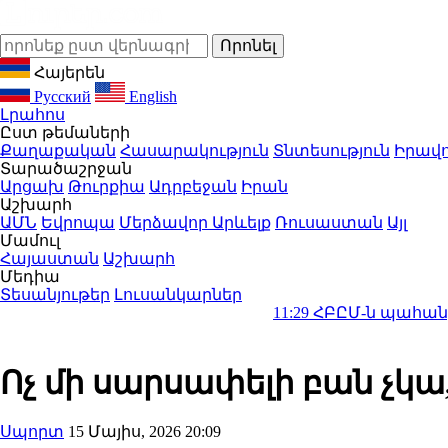
Հայերեն
Русский
English
Լրահոս
Ըստ թեմաների
Քաղաքական
Հասարակություն
Տնտեսություն
Իրավո
Տարածաշրջան
Արցախ
Թուրքիա
Ադրբեջան
Իրան
Աշխարհ
ԱՄՆ
Եվրոպա
Մերձավոր Արևելք
Ռուսաստան
Այլ
Մամուլ
Հայաստան
Աշխարհ
Մեդիա
Տեսանյութեր
Լուսանկարներ
11:29
ՀԲԸՄ-ն պահանջում է կաս
Ոչ մի սարսափելի բան չկա
Սպորտ
15 Մայիս, 2026 20:09