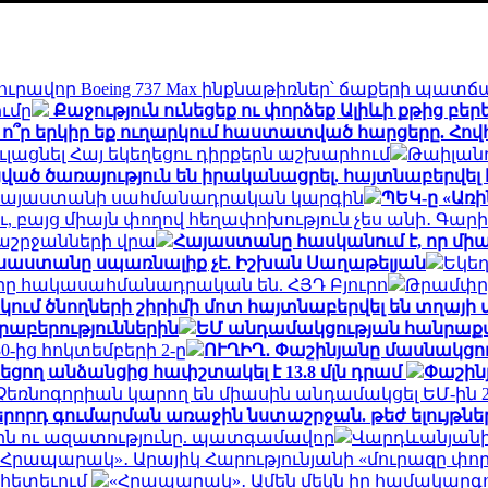
ւրավոր Boeing 737 Max ինքնաթիռներ՝ ճաքերի պատճ
ւմը
Քաջություն ունեցեք ու փորձեք Ալիևի քթից բեր
 ո՞ր երկիր եք ուղարկում հաստատված հարցերը. Հո
լացնել Հայ եկեղեցու դիրքերն աշխարհում
Թաիլանդ
ված ծառայություն են իրականացրել. հայտնաբերվե
են Հայաստանի սահմանադրական կարգին
ՊԵԿ-ը «Առի
ու, բայց միայն փողով հեղափոխություն չես անի․ Գար
աշրջանների վրա
Հայաստանը հասկանում է, որ միա
ւսաստանը սպառնալիք չէ. Իշխան Սաղաթելյան
Եկեղ
ները հակասահմանադրական են. ՀՅԴ Բյուրո
Թրամփը 
եկում ծնողների շիրիմի մոտ հայտնաբերվել են տղայի
րաբերություններին
ԵՄ անդամակցության հանրաքվ
-ից հոկտեմբերի 2-ը
ՈՒՂԻՂ․ Փաշինյանը մասնակցու
եցող անձանցից հափշտակել է 13.8 մլն դրամ
Փաշինյ
 և Չեռնոգորիան կարող են միասին անդամակցել ԵՄ-ին
երորդ գումարման առաջին նստաշրջան. թեժ ելույթնե
երն ու ազատությունը. պատգամավոր
Վարդևանյանի 
«Հրապարակ»․ Արայիկ Հարությունյանի «մուրազը փոր
ի հետեւում
«Հրապարակ»․ Ամեն մեկն իր համակարգում