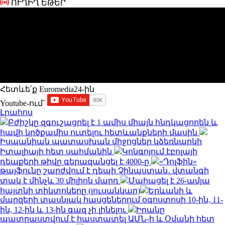
ՈՒՂԻՂ ԵԹԵՐ
Հետևե՛ք Euromedia24-ին
Youtube-ում`
Լրահոս
Բժիշկը զգուշացրել է 1 ամիս միայն հնդկացորեն և
հավի կրծքամիս ուտելու հետևանքների մասին
Իսպանիան պատասխան միջոցներ կձեռնարկի
Իտալիայի հետ սահմանին
Կոնգոյում էբոլայի
դեպքերի թիվը գերազանցել է 4000-ը
«Դոլֆին»
թայֆունը շարժվում է դեպի Չինաստան․ վտանգի
տակ է մինչև 30 միլիոն մարդ
Մահացել է 26-ամյա
հայտնի տիկտոկերը (լուսանկար)
Երևանի և
մարզերի տասնյակ հասցեներում օգոստոսի 10-ին, 11-
ին, 12-ին և 13-ին գազ չի լինելու
Իրանը
պատրաստվում է հաստատել ԱՄՆ-ի և Օմանի հետ