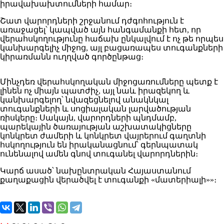
իրավախախտումների համար։
Շատ վարորդների շրջանում դժգոհություն է
առաջացել՝ կապված այն հանգամանքի հետ, որ
վերահսկողությունը հաճախ ընկալվում է ոչ թե որպես
կանխարգելիչ միջոց, այլ բացառապես տուգանքների
կիրառմանն ուղղված գործընթաց։
Մինչդեռ վերահսկողական միջոցառումները պետք է
լինեն ոչ միայն պատժիչ, այլ նաև իրազեկող և
կանխարգելող՝ նվազեցնելով անակնկալ
տուգանքների և սոցիալական լարվածության
ռիսկերը։ Սակայն, վարորդների պնդմամբ,
պարեկային ծառայության աշխատակիցները
կոնկրետ ժամերի և կոնկրետ վայրերում գաղտնի
հսկողություն են իրականացնում՝ գերնպատակ
ունենալով ամեն գնով տուգանել վարորդներին։
Կարճ ասած՝ նախընտրական Հայաստանում
քաղաքացին վերածվել է տուգանքի «մատերիալի»»։