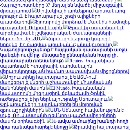
Հայ ուշուիստները 37 մեդալ են նվաճել միջազգային
մրցաշարում
Սլովակիայի արևելքում արտակարգ
դրություն է հայտարարվել շոգի ալիքների
պատճառով
Ֆյոդորովը փորձում է Մասկին համոզել,
որ աջակցի Ուկրաինային
Թրամփը սպառնացել է
արգելափակել շվեյցարական ժամացույցների
ներմուծումը ԱՄՆ
Հորմուզի նեղուցը կարող է
կորցնել իր ռազմավարական նշանակությունը
Կաթողիկոսը չպետք է հայկական դատարանի առջև
կանգնի ու վե՛րջ, մնացածը քննարկման հարց չի․
փաստաբան (տեսանյութ)
Reuters. Իսպանիան
սպառնում է Իտալիային սահմանային
վերահսկողության համար պատասխան միջոցներով
Միշուստինը հայտարարել է ԵԱՏՄ-ում
մարքեթփլեյսների աշխատանքի միասնական
կանոնների մասին
El Mundo. Իսպանական
նավատորմը միգրացիոն ճգնաժամի ֆոնին
ուժեղացրել է իր ներկայությունը Սեուտայում
Փրկարարները հայտնաբերել են մոլորված
զբոսաշրջիկներին
ԱՄՆ Սենատը հավանություն է
տվել Ռուսաստանի դեմ նոր պատժամիջոցների
մասին օրինագծին
31-ամյա ամուսինը խանդի հողի
վրա դանակահարել է կնոջը
Թրամփը հայտարարել