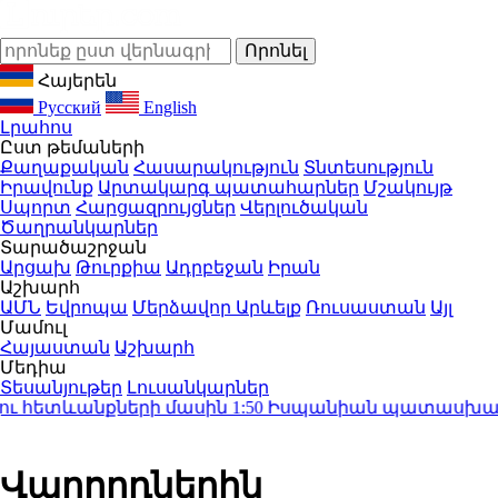
Հայերեն
Русский
English
Լրահոս
Ըստ թեմաների
Քաղաքական
Հասարակություն
Տնտեսություն
Իրավունք
Արտակարգ պատահարներ
Մշակույթ
Սպորտ
Հարցազրույցներ
Վերլուծական
Ծաղրանկարներ
Տարածաշրջան
Արցախ
Թուրքիա
Ադրբեջան
Իրան
Աշխարհ
ԱՄՆ
Եվրոպա
Մերձավոր Արևելք
Ռուսաստան
Այլ
Մամուլ
Հայաստան
Աշխարհ
Մեդիա
Տեսանյութեր
Լուսանկարներ
ւ հետևանքների մասին
1:50
Իսպանիան պատասխան միջո
Վարորդներին