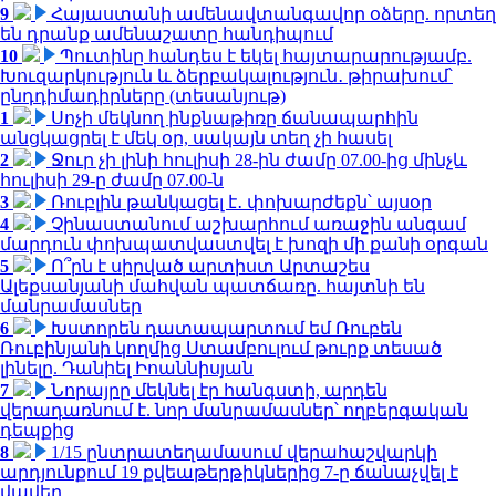
9
Հայաստանի ամենավտանգավոր օձերը. որտեղ
են դրանք ամենաշատը հանդիպում
10
Պուտինը հանդես է եկել հայտարարությամբ.
Խուզարկություն և ձերբակալություն․ թիրախում՝
ընդդիմադիրները (տեսանյութ)
1
Սոչի մեկնող ինքնաթիռը ճանապարհին
անցկացրել է մեկ օր, սակայն տեղ չի հասել
2
Ջուր չի լինի հուլիսի 28-ին ժամը 07.00-ից մինչև
հուլիսի 29-ը ժամը 07.00-ն
3
Ռուբլին թանկացել է․ փոխարժեքն՝ այսօր
4
Չինաստանում աշխարհում առաջին անգամ
մարդուն փոխպատվաստվել է խոզի մի քանի օրգան
5
Ո՞րն է սիրված արտիստ Արտաշես
Ալեքսանյանի մահվան պատճառը. հայտնի են
մանրամասներ
6
Խստորեն դատապարտում եմ Ռուբեն
Ռուբինյանի կողմից Ստամբուլում թուրք տեսած
լինելը. Դանիել Իոաննիսյան
7
Նորայրը մեկնել էր հանգստի, արդեն
վերադառնում է. նոր մանրամասներ՝ ողբերգական
դեպքից
8
1/15 ընտրատեղամասում վերահաշվարկի
արդյունքում 19 քվեաթերթիկներից 7-ը ճանաչվել է
վավեր