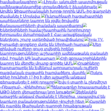
համաձայնագիրը
«Լիդսն» ակումբի պատմության
ամենաթանկարժեք տրանսֆերն է ձևակերպել
Արմեն Ջիգարխանյանի խորթ որդին ԱՄՆ-ից գաղտնի
ժամանել է Մոսկվա
Ուկրաինայի հացահատիկի
պահեստները կարող են լցվել ծովային
ճանապարհների փակման պատճառով
Եկեղեցիների համաշխարհային խորհուրդը
խորապես մտահոգված է Հայ առաքելական
եկեղեցու շուրջ ստեղծված իրավիճակով
Syria TV.
Իսրայելի զորքերը մտել են Սիրիայի հարավ
Մեր
զինված ուժերը ցույց տվեցին իրենց
կարողությունները աշխարհի ամենաթանկ բանակի
դեմ. Իրանի ԱԳ նախարար
Հղի զբոսաշրջիկներին
կարող են մերժել մուտք գործել ԱՄՆ
Հութիները
հայտարարել են Եմենում պրոսաուդյան ուժերի
ռազմական բազային հարվածելու մասին
Ոսկու
գինը հունիսի 17-ից ի վեր առաջին անգամ
գերազանցել է 4400 դոլարը
Եվս 6 տարի և ընդմիշտ
«Ռեալում»․ Վինիսիուս
Պենտագոնը հրապարակել է
ԱԹՕ-ների վերաբերյալ նոր նյութեր
Զելենսկին
առաջին անգամ ժամանել է Սերբիա․ սպասվում են
կարևոր բանակցություններ Վուչիչի հետ
Հայտնի
են դարձել Թաիլանդի դպրոցի հրաձգության
ժամանակ զոհվածների մասին մանրամասները