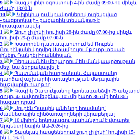
9
Գազ չի լինի օգոստոսի 4-ին ժամը 09:00-ից մինչև
ժամը 18:00-ն
10
Կիլիկիայում կրակոցներով ուղեկցված
«ռազբորկայի» բացառիկ տեսանյութ է
հրապարակվել
1
Ջուր չի լինի հուլիսի 28-ին ժամը 07.00-ից մինչև
հուլիսի 29-ը ժամը 07.00-ն
2
Խստորեն դատապարտում եմ Ռուբեն
Ռուբինյանի կողմից Ստամբուլում թուրք տեսած
լինելը. Դանիել Իոաննիսյան
3
Դերասանին մեղադրում են մանկապղծության
մեջ․ նա ձերբակալվել է
4
Պատմական հաղթանակ․ Հայաստանը
դարձավ աշխարհի առաջնության մեդալային
հաշվարկի հաղթող
5
Գագիկ Ծառուկյանից կբռնագանձվի 75 անշարժ
գույք, 42 ավտոմեքենա, 105 միլիարդ 865 միլիոն 865
հազար դրամ
6
Սուրեն Պապիկյանի նոր հրամանը՝
ժամկետային զինծառայողների վերաբերյալ
7
10 միլիոն երկրպագու պահանջում է վտարել
Արգենտինային ԱԱ-2026-ից
8
Տասնյակ հասցեներում ջուր չի լինի՝ հուլիսի 15-
ին և 16-ին