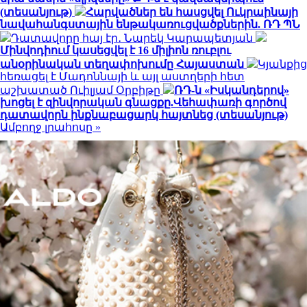
(տեսանյութ)
Հարվածներ են հասցվել Ուկրաինայի
նավահանգստային ենթակառուցվածքներին. ՌԴ ՊՆ
Դատավորը հայ էր․ Նարեկ Կարապետյան
Մինվոդիում կասեցվել է 16 միլիոն ռուբլու
անօրինական տեղափոխումը Հայաստան
Կյանքից
հեռացել է Մադոննայի և այլ աստղերի հետ
աշխատած Ուիլյամ Օրբիթը
ՌԴ-ն «Իսկանդերով»
խոցել է զինվորական գնացքը.Վեհափառի գործով
դատավորն ինքնաբացարկ հայտնեց (տեսանյութ)
Ամբողջ լրահոսը »