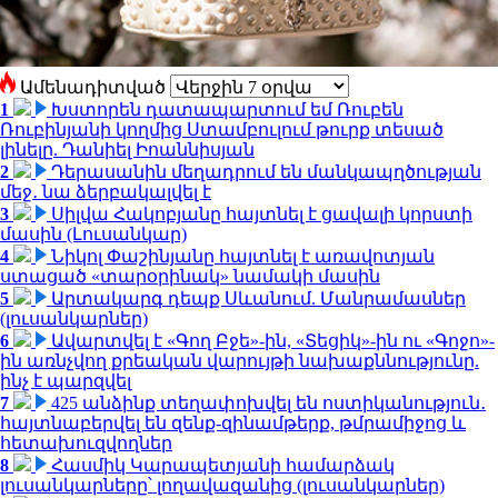
Ամենադիտված
1
Խստորեն դատապարտում եմ Ռուբեն
Ռուբինյանի կողմից Ստամբուլում թուրք տեսած
լինելը. Դանիել Իոաննիսյան
2
Դերասանին մեղադրում են մանկապղծության
մեջ․ նա ձերբակալվել է
3
Սիլվա Հակոբյանը հայտնել է ցավալի կորստի
մասին (Լուսանկար)
4
Նիկոլ Փաշինյանը հայտնել է առավոտյան
ստացած «տարօրինակ» նամակի մասին
5
Արտակարգ դեպք Սևանում. Մանրամասներ
(լուսանկարներ)
6
Ավարտվել է «Գող Բջե»-ին, «Տեցիկ»-ին ու «Գոջո»-
ին առնչվող քրեական վարույթի նախաքննությունը.
ինչ է պարզվել
7
425 անձինք տեղափոխվել են ոստիկանություն․
հայտնաբերվել են զենք-զինամթերք, թմրամիջոց և
հետախուզվողներ
8
Հասմիկ Կարապետյանի համարձակ
լուսանկարները՝ լողավազանից (լուսանկարներ)