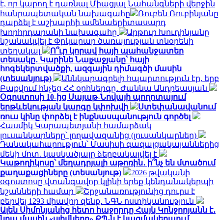
է, որ կարող է դառնալ Միացյալ Նահանգների վերջին
հանրապետական ​​նախագահը
Ռուբեն Ռուբինյանը
դարձել է աշխարհի ամենաերիտասարդ
խորհրդարանի նախագահը
Արթուր Խուդինյանը
նշանակվել է Փրկարար ծառայության տնօրենի
տեղակալ
Ո՞ւր կորավ հայի պահանջատեր
տեսակը․ Կարինե Նալչաջյանը՝ հայի
հոգեկերտվածքի, ազգային դիմագծի մասին
(տեսանյութ)
Աննկարագրելի հպարտություն էր, երբ
Բաքվում հնչեց ՀՀ օրհներգը․ Ժաննա Անդրեասյան
Օգոստոսի 10-ից Սայաթ-Նովայի պողոտայում
երթևեկության կարգը կփոխվի
Ստեփանավանում
ռուս կինը փորձել է ինքնասպանություն գործել
Հասմիկ Կարապետյանի համարձակ
լուսանկարները՝ լողավազանից (լուսանկարներ)
Դանակահարություն՝ Մասիսի գազալցակայաններից
մեկի մոտ. կասկածյալը ձերբակալվել է
Կաթողիկոսը՝ մեղադրյալի աթոռին․ ի՞նչ են մտածում
քաղաքացիները (տեսանյութ)
2026 թվականի
օգոստոսը վտանգավոր կլինի երեք կենդանակերպի
նշանների համար
Շրջանառությունից դուրս է
բերվել 1293 միավոր զենք․ ՆԳՆ ոստիկանություն
Ալեն Սիմոնյանից հետո հաջորդը Հայկ Կոնջորյանն է․
նրա մասին «սլիվները» ՔՊ-ն է կազմակերպում