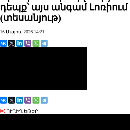
դեպք՝ այս անգամ Լոռիում
(տեսանյութ)
16 Մայիս, 2026 14:21
ՈՒՂԻՂ ԵԹԵՐ