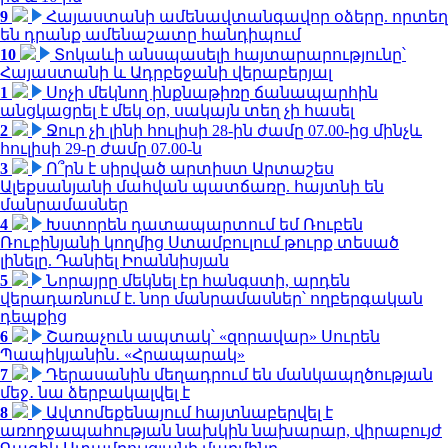
9
Հայաստանի ամենավտանգավոր օձերը. որտեղ
են դրանք ամենաշատը հանդիպում
10
Տոկաևի անսպասելի հայտարարությունը՝
Հայաստանի և Ադրբեջանի վերաբերյալ
1
Սոչի մեկնող ինքնաթիռը ճանապարհին
անցկացրել է մեկ օր, սակայն տեղ չի հասել
2
Ջուր չի լինի հուլիսի 28-ին ժամը 07.00-ից մինչև
հուլիսի 29-ը ժամը 07.00-ն
3
Ո՞րն է սիրված արտիստ Արտաշես
Ալեքսանյանի մահվան պատճառը. հայտնի են
մանրամասներ
4
Խստորեն դատապարտում եմ Ռուբեն
Ռուբինյանի կողմից Ստամբուլում թուրք տեսած
լինելը. Դանիել Իոաննիսյան
5
Նորայրը մեկնել էր հանգստի, արդեն
վերադառնում է. նոր մանրամասներ՝ ողբերգական
դեպքից
6
Շառաչուն ապտակ՝ «զորավար» Սուրեն
Պապիկյանին․ «Հրապարակ»
7
Դերասանին մեղադրում են մանկապղծության
մեջ․ նա ձերբակալվել է
8
Ավտոմեքենայում հայտնաբերվել է
առողջապահության նախկին նախարար, վիրաբույժ