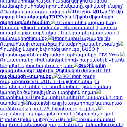
հնարավորություն չեն ունեցել վերջին անգամ
համբուրելու իրենց որդու ճակատը. զոհվածի մայրը՝
ՔՊ-ական պատգամավորին
Ռուբիո․ ԱՄՆ-ը 201 մլն
դոլար է հատկացրել TRIPP-ի և Միջին միջանցքի
զարգացման համար
Վրաստանի վարչապետը
Սաակաշվիլուն անվանել է «խայտառակ կեղտոտ
օտարերկրյա գործակալ» և մեղադրել պատերազմ
սանձազերծելու մեջ
Սերբիայում աջակցել են
Ուկրաինայի տարածքային ամբողջականությանը
Պուտինը կարող է փորձել ստուգել ՆԱՏՕ-ի
միասնությունն ու Թրամփի արձագանքը. CBS News
Ռուսաստանը «Իսկանդերներով» հարվածել է Կիևին․
խոցվել է երկու կարևոր օբյեկտ
Փաշինյանը
զանգահարել է Ալիևին. Զելենսկին մտնում է ՌԴ
դաշնակցի «տարածք»
ՉԹՕ-ների շուրջ
դավադրություն․ ԱՄՆ-ում այլմոլորակային
տեխնոլոգիաների ուսումնասիրության համար
կարող էր ծախսվել մոտ 1 տրիլիոն դոլար
Էստոնիայում կոչ են արել փակել Ռուսաստանի հետ
սահմանը
Ուգալդեի գոլը խաղադրույք կատարած
անձին ավելի քան 2,5 միլիոն ռուբլի է բերել
«Արսենալը» պայթեցրեց տրանսֆերային շուկան․
Բրունո Գիմարայեշը՝ £75 մլն-ով
Ռուսաստանում
կարևոր նախազգուշացում են արել Եվրամիությանը