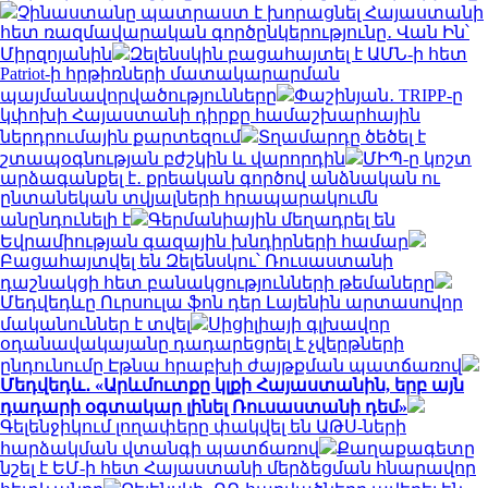
Չինաստանը պատրաստ է խորացնել Հայաստանի
հետ ռազմավարական գործընկերությունը․ Վան Ին՝
Միրզոյանին
Զելենսկին բացահայտել է ԱՄՆ-ի հետ
Patriot-ի հրթիռների մատակարարման
պայմանավորվածությունները
Փաշինյան․ TRIPP-ը
կփոխի Հայաստանի դիրքը համաշխարհային
ներդրումային քարտեզում
Տղամարդը ծեծել է
շտապօգնության բժշկին և վարորդին
ՄԻՊ-ը կոշտ
արձագանքել է․ քրեական գործով անձնական ու
ընտանեկան տվյալների հրապարակումն
անընդունելի է
Գերմանիային մեղադրել են
Եվրամիության գազային խնդիրների համար
Բացահայտվել են Զելենսկու՝ Ռուսաստանի
դաշնակցի հետ բանակցությունների թեմաները
Մեդվեդևը Ուրսուլա ֆոն դեր Լայենին արտասովոր
մականուններ է տվել
Սիցիլիայի գլխավոր
օդանավակայանը դադարեցրել է չվերթների
ընդունումը Էթնա հրաբխի ժայթքման պատճառով
Մեդվեդև․ «Արևմուտքը կլքի Հայաստանին, երբ այն
դադարի օգտակար լինել Ռուսաստանի դեմ»
Գելենջիկում լողափերը փակվել են ԱԹՍ-ների
հարձակման վտանգի պատճառով
Քաղաքագետը
նշել է ԵՄ-ի հետ Հայաստանի մերձեցման հնարավոր