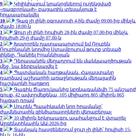
9
Կիլիկիայում կրակոցներով ուղեկցված
«ռազբորկայի» բացառիկ տեսանյութ է
հրապարակվել
10
Գազ չի լինի օգոստոսի 4-ին ժամը 09:00-ից մինչև
ժամը 18:00-ն
1
Ջուր չի լինի հուլիսի 28-ին ժամը 07.00-ից մինչև
հուլիսի 29-ը ժամը 07.00-ն
2
Խստորեն դատապարտում եմ Ռուբեն
Ռուբինյանի կողմից Ստամբուլում թուրք տեսած
լինելը. Դանիել Իոաննիսյան
3
Դերասանին մեղադրում են մանկապղծության
մեջ․ նա ձերբակալվել է
4
Պատմական հաղթանակ․ Հայաստանը
դարձավ աշխարհի առաջնության մեդալային
հաշվարկի հաղթող
5
Գագիկ Ծառուկյանից կբռնագանձվի 75 անշարժ
գույք, 42 ավտոմեքենա, 105 միլիարդ 865 միլիոն 865
հազար դրամ
6
Սուրեն Պապիկյանի նոր հրամանը՝
ժամկետային զինծառայողների վերաբերյալ
7
10 միլիոն երկրպագու պահանջում է վտարել
Արգենտինային ԱԱ-2026-ից
8
Տասնյակ հասցեներում ջուր չի լինի՝ հուլիսի 15-
ին և 16-ին