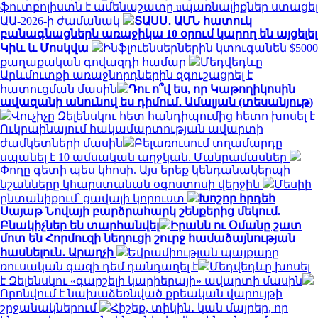
ֆուտբոլիստն է ամենաշատը uպառնալիքներ ստացել
ԱԱ-2026-ի ժամանակ
ՏԱՍՍ․ ԱՄՆ հատուկ
բանագնացներն առաջիկա 10 օրում կարող են այցելել
Կիև և Մոսկվա
Ինֆլուենսերներին կտուգանեն $5000
քաղաքական գովազդի համար
Մեդվեդևը
Արևմուտքի առաջնորդներին զգուշացրել է
հատուցման մասին
Դու ո՞վ ես, որ Կաթողիկոսին
ավազանի անունով ես դիմում․ Ամալյան (տեսանյութ)
Վուչիչը Զելենսկու հետ հանդիպումից հետո խոսել է
Ուկրաինայում հակամարտության ավարտի
ժամկետների մասին
Բելառուսում տղամարդը
սպանել է 10 ամսական աղջկան. Մանրամասներ
Փողը գետի պես կհոսի. Այս երեք կենդանակերպի
նշանները կհարստանան օգոստոսի վերջին
Մեսիի
ընտանիքում՝ ցավալի կորուստ
Խոշոր հրդեհ
Սայաթ Նովայի բարձրահարկ շենքերից մեկում.
Բնակիչներ են տարհանվել
Իրանն ու Օմանը շատ
մոտ են Հորմուզի նեղուցի շուրջ համաձայնության
հասնելուն․ Արաղչի
Եվրամիության պայքարը
ռուսական գազի դեմ դանդաղել է
Մեդվեդևը խոսել
է Զելենսկու «գարշելի կարիերայի» ավարտի մասին
Որոնվում է նախաձեռնված քրեական վարույթի
շրջանակներում
Հիշեք, տիկին․ կան մայրեր, որ