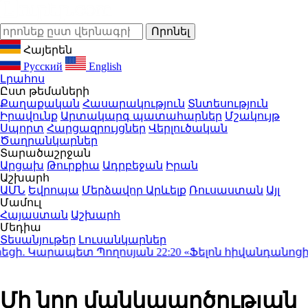
Հայերեն
Русский
English
Լրահոս
Ըստ թեմաների
Քաղաքական
Հասարակություն
Տնտեսություն
Իրավունք
Արտակարգ պատահարներ
Մշակույթ
Սպորտ
Հարցազրույցներ
Վերլուծական
Ծաղրանկարներ
Տարածաշրջան
Արցախ
Թուրքիա
Ադրբեջան
Իրան
Աշխարհ
ԱՄՆ
Եվրոպա
Մերձավոր Արևելք
Ռուսաստան
Այլ
Մամուլ
Հայաստան
Աշխարհ
Մեդիա
Տեսանյութեր
Լուսանկարներ
ցի. Կարապետ Պողոսյան
22:20
«Ֆելոն հիվանդանոցից պո
Մի նոր մանկապղծության