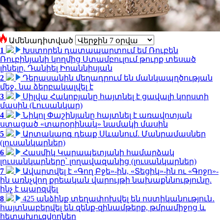
Ամենադիտված
1
Խստորեն դատապարտում եմ Ռուբեն
Ռուբինյանի կողմից Ստամբուլում թուրք տեսած
լինելը. Դանիել Իոաննիսյան
2
Դերասանին մեղադրում են մանկապղծության
մեջ․ նա ձերբակալվել է
3
Սիլվա Հակոբյանը հայտնել է ցավալի կորստի
մասին (Լուսանկար)
4
Նիկոլ Փաշինյանը հայտնել է առավոտյան
ստացած «տարօրինակ» նամակի մասին
5
Արտակարգ դեպք Սևանում. Մանրամասներ
(լուսանկարներ)
6
Հասմիկ Կարապետյանի համարձակ
լուսանկարները՝ լողավազանից (լուսանկարներ)
7
Ավարտվել է «Գող Բջե»-ին, «Տեցիկ»-ին ու «Գոջո»-
ին առնչվող քրեական վարույթի նախաքննությունը.
ինչ է պարզվել
8
425 անձինք տեղափոխվել են ոստիկանություն․
հայտնաբերվել են զենք-զինամթերք, թմրամիջոց և
հետախուզվողներ