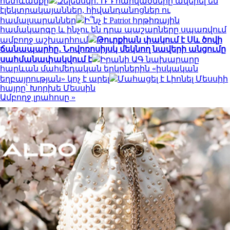
հետևանքը
Զելենսկի․ ՌԴ հարվածները ավերել են
էլեկտրակայաններ, հիվանդանոցներ ու
համալսարաններ
Ի՞նչ է Patriot հրթիռային
համակարգը և ինչու են դրա պաշարները սպառվում
ամբողջ աշխարհում
Թուրքիան փակում է Սև ծովի
ճանապարհը․ Նովոռոսիյսկ մեկնող նավերի անցումը
սահմանափակվում է
Իրանի ԱԳ նախարարը
հարևան մահմեդական երկրներին «իսկական
եղբայրության» կոչ է արել
Մահացել է Լիոնել Մեսսիի
հայրը՝ Խորխե Մեսսին
Ամբողջ լրահոսը »