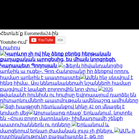
Հետևե՛ք Euromedia24-ին
Youtube-ում`
Լրահոս
Կարևոր չի ով ինչ ձեռք բերեց հերթական
քաղաքական պրոցեսից, ես միայն կորցրեցի.
Կարապետ Պողոսյան
«Ֆելոն հիվանդանոցից
պոնչիկ ա ուզել». Գոռ Հակոբյանը իր ձեռքով որդու
համար պոնչիկ է պատրաստել
Ամեն ինչ սկսվում է
հենց հիմա․ Այս կենդանակերպի նշանների համար
բացվում է կյանքի բոլորովին նոր փուլ
2026
թվականի հունիսն ու հուլիսը Եվրոպայում դարձել են
դիտարկումների պատմության ամենաշոգ ամիսները
Տզի խայթոցի հետևանքով կինը 42 օր մնացել է
կոմայի մեջ
Արտակարգ դեպք՝ Երևանում․ կոտրել
են «Հույս բոլոր մարդկանց» հիմնադրամի շենքի
պատուհաններն ու դռները
Երևանում և
մարզերում երկար ժամանակ լույս չի լինելու
ԱՄՆ-ի
ոստիկանությունը բացահայտել է, թե որ