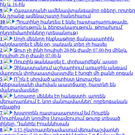
ին և 16-ին
9
Հայաստանի ամենավտանգավոր օձերը. որտեղ
են դրանք ամենաշատը հանդիպում
10
Պուտինը հանդես է եկել հայտարարությամբ.
Խուզարկություն և ձերբակալություն․ թիրախում՝
ընդդիմադիրները (տեսանյութ)
1
Սոչի մեկնող ինքնաթիռը ճանապարհին
անցկացրել է մեկ օր, սակայն տեղ չի հասել
2
Ջուր չի լինի հուլիսի 28-ին ժամը 07.00-ից մինչև
հուլիսի 29-ը ժամը 07.00-ն
3
Ռուբլին թանկացել է․ փոխարժեքն՝ այսօր
4
Չինաստանում աշխարհում առաջին անգամ
մարդուն փոխպատվաստվել է խոզի մի քանի օրգան
5
Ո՞րն է սիրված արտիստ Արտաշես
Ալեքսանյանի մահվան պատճառը. հայտնի են
մանրամասներ
6
Նորայրը մեկնել էր հանգստի, արդեն
վերադառնում է. նոր մանրամասներ՝ ողբերգական
դեպքից
7
Խստորեն դատապարտում եմ Ռուբեն
Ռուբինյանի կողմից Ստամբուլում թուրք տեսած
լինելը. Դանիել Իոաննիսյան
8
1/15 ընտրատեղամասում վերահաշվարկի