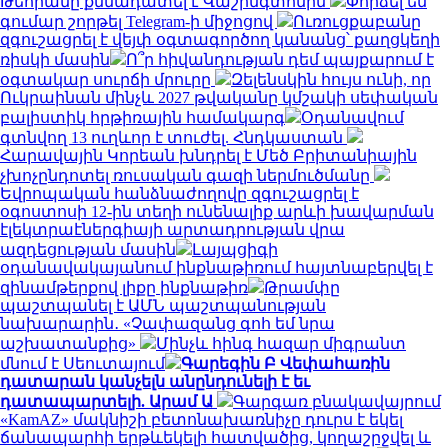
Թեհրանը քննադատել է Վաշինգտոնին
Փորձել են
գումար շորթել Telegram-ի միջոցով
Ուռուցքաբանը
զգուշացրել է վեյփ օգտագործող կանանց՝ քաղցկեղի
ռիսկի մասին
Ո՞ր հիվանդության դեմ պայքարում է
օգտակար սուրճի մրուրը
Զելենսկին հույս ունի, որ
Ուկրաինան մինչև 2027 թվականը կմշակի սեփական
բալիստիկ հրթիռային համակարգ
Օդանավում
գտնվող 13 ուղևոր է տուժել. Հնդկաստան
Հարավային Կորեան խնդրել է Մեծ Բրիտանիային
չխոչընդոտել ռուսական գազի ներմուծմանը
Եվրոպական հանձնաժողովը զգուշացրել է
օգոստոսի 12-ին տեղի ունենալիք արևի խավարման
էլեկտրաէներգիայի արտադրության վրա
ազդեցության մասին
Լայպցիգի
օդանավակայանում ինքնաթիռում հայտնաբերվել է
զինամթերքով լիքը ինքնաթիռ
Թրամփը
պաշտպանել է ԱՄՆ պաշտպանության
նախարարին․ «Չափազանց գոհ եմ նրա
աշխատանքից»
Մինչև հինգ հազար միգրանտ
մնում է Սեուտայում
Գարեգին Բ Վեփահառին
դատարան կանչելն անընդունելի է եւ
դատապարտելի. Արամ Ա
Գարգառ բնակավայրում
«KamAZ» մակնիշի բետոնախառնիչը դուրս է եկել
ճանապարհի երթևեկելի հատվածից, կողաշրջվել և