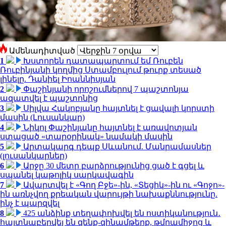
Ամենադիտված
1
Խստորեն դատապարտում եմ Ռուբեն
Ռուբինյանի կողմից Ստամբուլում թուրք տեսած
լինելը. Դանիել Իոաննիսյան
2
Փաշինյանի որոշումներով 7 պաշտոնյա
ազատվել է պաշտոնից
3
Սիլվա Հակոբյանը հայտնել է ցավալի կորստի
մասին (Լուսանկար)
4
Նիկոլ Փաշինյանը հայտնել է առավոտյան
ստացած «տարօրինակ» նամակի մասին
5
Արտակարգ դեպք Սևանում. Մանրամասներ
(լուսանկարներ)
6
Արջը 30 մետր բարձրությունից ցած է գցել և
սպանել կաթոլիկ սարկավագին
7
Ավարտվել է «Գող Բջե»-ին, «Տեցիկ»-ին ու «Գոջո»-
ին առնչվող քրեական վարույթի նախաքննությունը.
ինչ է պարզվել
8
425 անձինք տեղափոխվել են ոստիկանություն․
հայտնաբերվել են զենք-զինամթերք, թմրամիջոց և