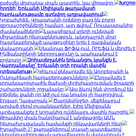
բшխվել մոտակա տան պատին․ կա վիրшվոր
Խոշոր
հրդեհ՝ Երևանի Սիլիկյան թաղամասի
հարևանությամբ գտնվող աղբավայրում
Կոբախիձե. Վրաստանի դռները բաց են բոլոր
զբոսաշրջիկների համար, այդ թվում՝ Ռուսաստանից
ժամանածների
Լայպցիգում տեղի ունեցած
միջադեպի հետաքննություն․ անօդաչուի մոտ
հայտնաբերված պայթուցիկը եղել է ռազմական
մակարդակի
Սկանդալ ՖԻՖԱ-ում․ ՈՒԵՖԱ-ն մերժել է
Ինֆանտինոյի ներողությունը և պահպանում է
բոյկոտը
Զոհասեղանին երևանցու կյանքն է․
Վարդանյանը՝ Երևանի օդի որակի մասին
(տեսանյութ)
Կիևում քննարկվել են Ադրբեջանի և
Ուկրաինայի հարաբերությունները
Ընդլայնվել է
տրանսպորտային ծախսի փոխհատուցման ծրագրի
շահառուների շրջանակը
Այս ձևով ինձ փորձում են
լռեցնել, քանի որ ԱԺ-ում դա նրանց չի հաջողվում․
Էդգար Ղազարյան
Ծաղկեփնջեր, մեքենայում
արված ջերմ լուսանկարներ. Էլիզ Մելիքյանն
արձագանքել է կողակից ունենալու մասին հարցին
Թրամփը փակ հանդիպում է անցկացրել ԱՄՆ
հետախուզական համայնքի ղեկավարների հետ
Իտալիայի 27 քաղաքներում տապի պատճառով
վտանգավորության առավելագույն մակարդակ է