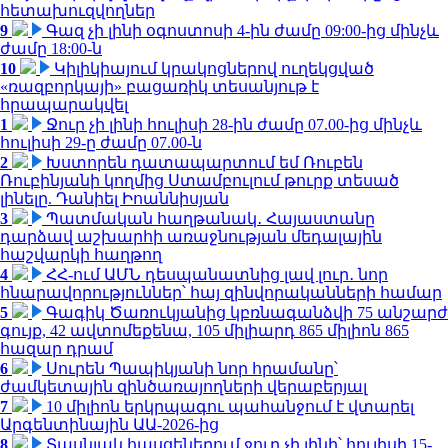
հետախուզվողներ
9
Գազ չի լինի օգոստոսի 4-ին ժամը 09:00-ից մինչև
ժամը 18:00-ն
10
Կիլիկիայում կրակոցներով ուղեկցված
«ռազբորկայի» բացառիկ տեսանյութ է
հրապարակվել
1
Ջուր չի լինի հուլիսի 28-ին ժամը 07.00-ից մինչև
հուլիսի 29-ը ժամը 07.00-ն
2
Խստորեն դատապարտում եմ Ռուբեն
Ռուբինյանի կողմից Ստամբուլում թուրք տեսած
լինելը. Դանիել Իոաննիսյան
3
Պատմական հաղթանակ․ Հայաստանը
դարձավ աշխարհի առաջնության մեդալային
հաշվարկի հաղթող
4
ՀՀ-ում ԱՄՆ դեսպանատնից լավ լուր․ նոր
հնարավորություններ՝ հայ զինվորականների համար
5
Գագիկ Ծառուկյանից կբռնագանձվի 75 անշարժ
գույք, 42 ավտոմեքենա, 105 միլիարդ 865 միլիոն 865
հազար դրամ
6
Սուրեն Պապիկյանի նոր հրամանը՝
ժամկետային զինծառայողների վերաբերյալ
7
10 միլիոն երկրպագու պահանջում է վտարել
Արգենտինային ԱԱ-2026-ից
8
Տասնյակ հասցեներում ջուր չի լինի՝ հուլիսի 15-