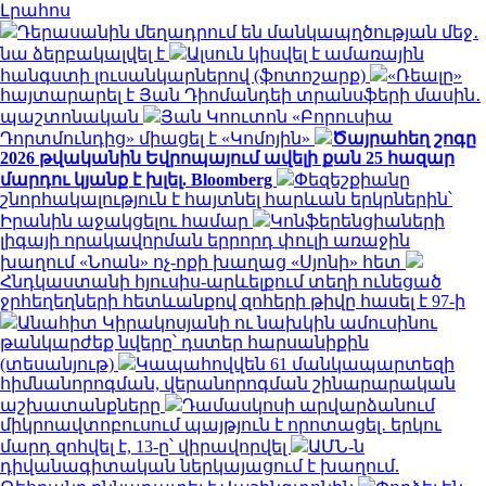
Լրահոս
Դերասանին մեղադրում են մանկապղծության մեջ․
նա ձերբակալվել է
Ալսուն կիսվել է ամառային
հանգստի լուսանկարներով (ֆոտոշարք)
«Ռեալը»
հայտարարել է Յան Դիոմանդեի տրանսֆերի մասին․
պաշտոնական
Յան Կոուտոն «Բորուսիա
Դորտմունդից» միացել է «Կոմոյին»
Ծայրահեղ շոգը
2026 թվականին Եվրոպայում ավելի քան 25 հազար
մարդու կյանք է խլել. Bloomberg
Փեզեշքիանը
շնորհակալություն է հայտնել հարևան երկրներին՝
Իրանին աջակցելու համար
Կոնֆերենցիաների
լիգայի որակավորման երրորդ փուլի առաջին
խաղում «Նոան» ոչ-ոքի խաղաց «Սյոնի» հետ
Հնդկաստանի հյուսիս-արևելքում տեղի ունեցած
ջրհեղեղների հետևանքով զոհերի թիվը հասել է 97-ի
Անահիտ Կիրակոսյանի ու նախկին ամուսինու
թանկարժեք նվերը՝ դստեր հարսանիքին
(տեսանյութ)
Կապահովվեն 61 մանկապարտեզի
հիմնանորոգման, վերանորոգման շինարարական
աշխատանքները
Դամասկոսի արվարձանում
միկրոավտոբուսում պայթյուն է որոտացել․ երկու
մարդ զոհվել է, 13-ը՝ վիրավորվել
ԱՄՆ-ն
դիվանագիտական ներկայացում է խաղում.