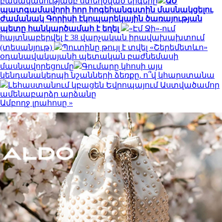
բանականությամբ ստեղծված երգերը
ԱԺ
պատգամավորի հոր հոգեհանգստին մասնակցելու
ժամանակ Գորիսի էկոպարեկային ծառայության
պետը հանկարծամահ է եղել
«Էմ Ջի»-ում
հայտնաբերվել է 38 վարչական իրավախախտում
(տեսանյութ)
Պուտինը թույլ է տվել «Շերեմետևո»
օդանավակայանի պետական բաժնեմասի
մասնավորեցումը
Գումարը կհոսի այս
կենդանակերպի նշանների ձեռքը. ո՞վ կհարստանա
Լեհաստանում կբացեն Եվրոպայում Աստվածամոր
ամենաբարձր արձանը
Ամբողջ լրահոսը »