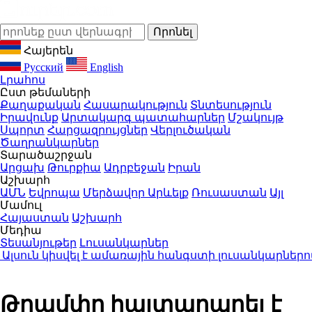
Հայերեն
Русский
English
Լրահոս
Ըստ թեմաների
Քաղաքական
Հասարակություն
Տնտեսություն
Իրավունք
Արտակարգ պատահարներ
Մշակույթ
Սպորտ
Հարցազրույցներ
Վերլուծական
Ծաղրանկարներ
Տարածաշրջան
Արցախ
Թուրքիա
Ադրբեջան
Իրան
Աշխարհ
ԱՄՆ
Եվրոպա
Մերձավոր Արևելք
Ռուսաստան
Այլ
Մամուլ
Հայաստան
Աշխարհ
Մեդիա
Տեսանյութեր
Լուսանկարներ
ուն կիսվել է ամառային հանգստի լուսանկարներով (
Թրամփը հայտարարել է