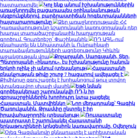
հայտարարվել
Կոչ ենք անում իշխանություններին
առաջնորդվել բացառապես օրինականության
սկզբունքներով. բարձրաստիճան հոգեւորականների
հայտարարությունը
Ձեր առաջնորդությամբ ՀՀ
Կառավարությունը կշարունակի կառուցողական դեր
խաղալ տարածաշրջանային խաղաղության
գործում. Գուտերեշը՝ Փաշինյանին
ՌԴ ԱԳՆ-ում
գնահատել են Լեհաստանի և Ուկրաինայի
տարաձայնությունների ազդեցությունը Կիևին
աջակցության վրա
Քոչարյանի, Սարգսյանի, Տեր-
Պետրոսյանի «ինադու». էս իշխանությունը հանուն
երկրի ոչինչ չի անում (տեսանյութ)
Հայաստանի
բնակչության թիվը շուրջ 7 հազարով ավելացել է
Քիմիկոսը զգուշացրել է խոհանոցում թույլ տրվող
վտանգավոր սխալի մասին
Եթե նման
գործելակերպը շարունակվի ՌԴ-ն իր
զբոսաշրջիկներին խորհուրդ կտա չայցելել
Հայաստան. Մատվիենկո
Նոր մեղադրանք՝ Գագիկ
Ծառուկյանին. Թրամփը ընտրել է իր
իրավահաջորդին (տեսանյութ)
Ռուսաստանը
պատրաստ է շարունակել Հայաստանի
երկաթուղիների կոնցեսիոն կառավարումը. Օվերչուկ
Օլեգ Գազմանովը քննադատել է արհեստական