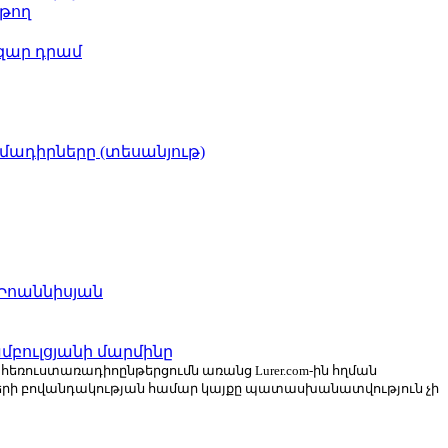
թող
ազար դրամ
իմադիրները (տեսանյութ)
 Իոաննիսյան
բուլցյանի մարմինը
ն հեռուստառադիոընթերցումն առանց Lurer.com-ին հղման
ների բովանդակության համար կայքը պատասխանատվություն չի