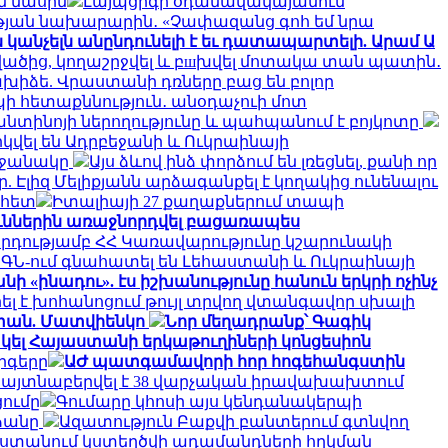
ն մասին
Լայպցիգի օդանավակայանում
յան նախարարին․ «Չափազանց գոհ եմ նրա
անչելն անընդունելի է եւ դատապարտելի. Արամ Ա
վածից, կողաշրջվել և բшխվել մոտակա տան պատին․
խիձե. Վրաստանի դռները բաց են բոլոր
ի հետաքննություն․ անօդաչուի մոտ
ֆանտինոյի ներողությունը և պահպանում է բոյկոտը
կվել են Ադրբեջանի և Ուկրաինայի
րջանակը
Այս ձևով ինձ փորձում են լռեցնել, քանի որ
 Էլիզ Մելիքյանն արձագանքել է կողակից ունենալու
 հետ
Իտալիայի 27 քաղաքներում տապի
ուններին առաջնորդվել բացառապես
րդությամբ ՀՀ Կառավարությունը կշարունակի
ԱԳՆ-ում գնահատել են Լեհաստանի և Ուկրաինայի
ի «ինադու». էս իշխանությունը հանուն երկրի ոչինչ
ել է խոհանոցում թույլ տրվող վտանգավոր սխալի
աստան. Մատվիենկո
Նոր մեղադրանք՝ Գագիկ
ել Հայաստանի երկաթուղիների կոնցեսիոն
րգերը
ԱԺ պատգամավորի հոր հոգեհանգստին
մ հայտնաբերվել է 38 վարչական իրավախախտում
ումը
Գումարը կհոսի այս կենդանակերպի
ձանը
Ազատություն Բաքվի բանտերում գտնվող
ստանում կստեղծվի ադամանդների հղկման