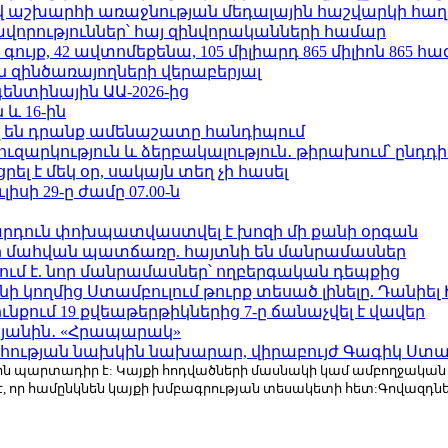
աշխարհի առաջնության մեդալային հաշվարկի հաղ
ավորություններ՝ հայ զինվորականների համար
ւյք, 42 ավտոմեքենա, 105 միլիարդ 865 միլիոն 865 հ
 զինծառայողների վերաբերյալ
ենտինային ԱԱ-2026-ից
 և 16-ին
 են դրանք ամենաշատը հանդիպում
ւզարկություն և ձերբակալություն․ թիրախում՝ ընդդ
լ է մեկ օր, սակայն տեղ չի հասել
ւլիսի 29-ը ժամը 07.00-ն
րդուն փոխպատվաստվել է խոզի մի քանի օրգան
նի մահվան պատճառը. հայտնի են մանրամասներ
ում է. նոր մանրամասներ՝ ողբերգական դեպքից
 կողմից Ստամբուլում թուրք տեսած լինելը. Դանիել
քում 19 քվեաթերթիկներից 7-ը ճանաչվել է վավեր
կյանին․ «Հրապարակ»
հության նախկին նախարար, վիրաբույժ Գագիկ Ստամ
r.com-ին պարտադիր է: Կայքի հոդվածների մասնակի կամ ամբողջակա
է, որ համընկնեն կայքի խմբագրության տեսակետի հետ:Գովազդ