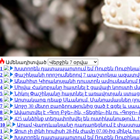
Ամենադիտված
1
Խստորեն դատապարտում եմ Ռուբեն Ռուբինյանի
2
Փաշինյանի որոշումներով 7 պաշտոնյա ազատվ
3
Անահիտ Կիրակոսյանի դուստրն ամուսնանում 
4
Սիլվա Հակոբյանը հայտնել է ցավալի կորստի մ
5
Նիկոլ Փաշինյանը հայտնել է առավոտյան ստ
6
Արտակարգ դեպք Սևանում. Մանրամասներ (լո
7
Արջը 30 մետր բարձրությունից ցած է գցել և ս
8
Ավարտվել է «Գող Բջե»-ին, «Տեցիկ»-ին ու «Գոջ
9
425 անձինք տեղափոխվել են ոստիկանություն․
10
Արամ Վարդևանյանը դադարեցնում է փաստաբ
1
Ջուր չի լինի հուլիսի 28-ին ժամը 07.00-ից մինչև հո
2
Խստորեն դատապարտում եմ Ռուբեն Ռուբինյանի