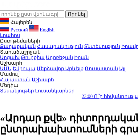
Հայերեն
Русский
English
Լրահոս
Ըստ թեմաների
Քաղաքական
Հասարակություն
Տնտեսություն
Իրավո
Տարածաշրջան
Արցախ
Թուրքիա
Ադրբեջան
Իրան
Աշխարհ
ԱՄՆ
Եվրոպա
Մերձավոր Արևելք
Ռուսաստան
Այլ
Մամուլ
Հայաստան
Աշխարհ
Մեդիա
Տեսանյութեր
Լուսանկարներ
23:00
Ո՞ր հիվանդության դեմ պա
«Արդար քվե» դիտորդական
ընտրախախտումների գր