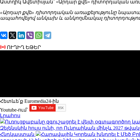
Աստղիկ Ավետիսյան` «Արդար քվե» դիտորդական առ
«Արդար քվե» դիտորդական առաքելությունը նպատա
ապահովելով անկախ և անկողմնակալ դիտորդությու
ՈՒՂԻՂ ԵԹԵՐ
Հետևե՛ք Euromedia24-ին
Youtube-ում`
Լրահոս
Ուռուցքաբանը զգուշացրել է վեյփ օգտագործող կա
Զելենսկին հույս ունի, որ Ուկրաինան մինչև 2027 
Հնդկաստան
Հարավային Կորեան խնդրել է Մեծ Բ