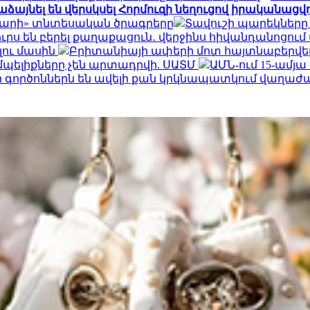
ձայնել են վերսկսել Հորմուզի նեղուցով իրականացվող
դարի» տնտեսական ծրագրերը
Տավուշի պարեկները
րս են բերել քաղաքացուն․ վերջինս հիվանդանոցում
լու մասին
Բրիտանիայի ափերի մոտ հայտնաբերվել է
մպելիքները չեն արտադրվի. ՍԱՏՄ
ԱՄՆ-ում 15-ամյ
որ գործոններն են ավելի քան կրկնապատկում վաղաժ