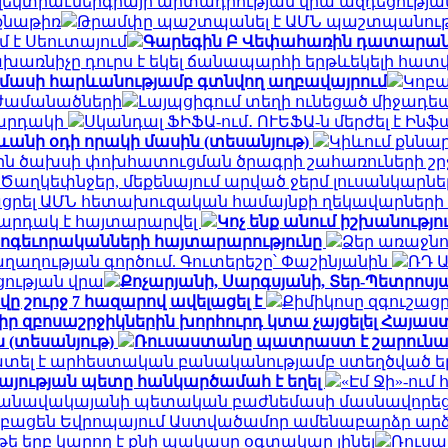
էլեկտրաէներգիայի արտադրության վրա ազդեցությա
նքնաթիռ
Թրամփը պաշտպանել է ԱՄՆ պաշտպանութ
մ է Սեուտայում
Գարեգին Բ Վեփահառին դատարան կ
խառնիչը դուրս է եկել ճանապարհի երթևեկելի հատ
ամասի հարևանությամբ գտնվող աղբավայրում
Կոբա
 ժամանածների
Լայպցիգում տեղի ունեցած միջադեպ
կարդակի
Սկանդալ ՖԻՖԱ-ում․ ՈՒԵՖԱ-ն մերժել է Ին
ևանի օդի որակի մասին (տեսանյութ)
Կիևում քննար
յին ծախսի փոխհատուցման ծրագրի շահառուների շ
Ծաղկեփնջեր, մեքենայում արված ջերմ լուսանկարներ.
ցրել ԱՄՆ հետախուզական համայնքի ղեկավարների
արդակ է հայտարարվել
Կոչ ենք անում իշխանությ
հոգեւորականների հայտարարությունը
Ձեր առաջնո
ղության գործում. Գուտերեշը՝ Փաշինյանին
ՌԴ 
ցության վրա
Քոչարյանի, Սարգսյանի, Տեր-Պետրոսյան
ը շուրջ 7 հազարով ավելացել է
Քիմիկոսը զգուշացր
 իր զբոսաշրջիկներին խորհուրդ կտա չայցելել Հայ
 (տեսանյութ)
Ռուսաստանը պատրաստ է շարունակ
ատել է արհեստական բանականությամբ ստեղծված ե
այության պետը հանկարծամահ է եղել
«Էմ Ջի»-ու
» օդանավակայանի պետական բաժնեմասի մասնավորեց
կբացեն Եվրոպայում Աստվածամոր ամենաբարձր ար
 թե երբ կարող է քնի պակասը օգտակար լինել
Ռուսա