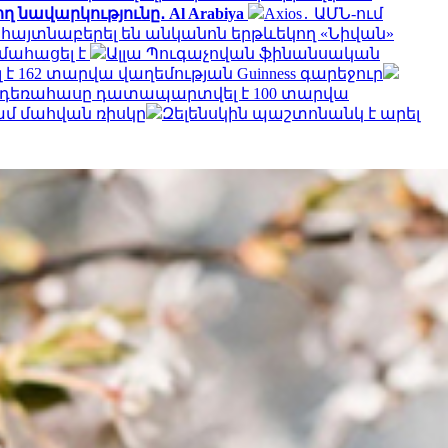
 նավարկությունը․ Al Arabiya
Axios․ ԱՄՆ-ում
 հայտնաբերել են անկանոն երթևեկող «Նիվան»
 մահացել է
Ալլա Պուգաչովան ֆինանսական
 162 տարվա վաղեմության Guinness գարեջուր
ա դեռահասը դատապարտվել է 100 տարվա
ամ մահվան ռիսկը
Զելենսկին պաշտոնանկ է արել