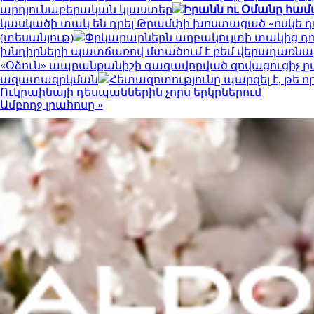
արդյունաբերական կլաստեր
Իրանն ու Օմանը համա
կասկածի տակ են դրել Թրամփի խոստացած «ոսկե 
(տեսանյութ)
Փրկարարներն աղբակույտի տակից դու
խնդիրների պատճառով մտածում է բեմ վերադառնա
«Օձուն» ապրանքանիշի գազավորված զովացուցիչ ը
ազատազրկման
Հետազոտությունը պարզել է, թե 
Ուկրաինայի դեսպաններին չորս երկրներում
Ամբողջ լրահոսը »