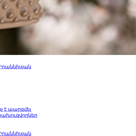
 Իոաննիսյան
նչ է պարզվել
ետախուզվողներ
 Իոաննիսյան