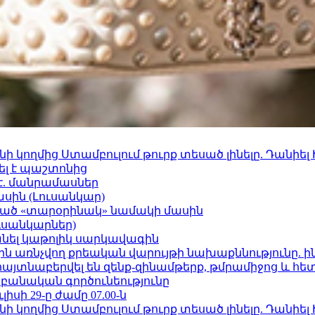
 կողմից Ստամբուլում թուրք տեսած լինելը. Դանիել
ել է պաշտոնից
է. մանրամասներ
ասին (Լուսանկար)
ացած «տարօրինակ» նամակի մասին
ւսանկարներ)
պանել կաթոլիկ սարկավագին
ո»-ին առնչվող քրեական վարույթի նախաքննությունը. ի
 հայտնաբերվել են զենք-զինամթերք, թմրամիջոց և հ
անական գործունեությունը
ւլիսի 29-ը ժամը 07.00-ն
 կողմից Ստամբուլում թուրք տեսած լինելը. Դանիել