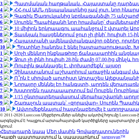
3
Պատմական հաղթանակ․ Հայաստանը դարձավ 
4
ՀՀ-ում ԱՄՆ դեսպանատնից լավ լուր․ նոր հնար
5
Գագիկ Ծառուկյանից կբռնագանձվի 75 անշարժ գո
6
Սուրեն Պապիկյանի նոր հրամանը՝ ժամկետային
7
10 միլիոն երկրպագու պահանջում է վտարել Արգ
8
Տասնյակ հասցեներում ջուր չի լինի՝ հուլիսի 15-ին
9
Հայաստանի ամենավտանգավոր օձերը. որտեղ
10
Պուտինը հանդես է եկել հայտարարությամբ. Խո
1
Սոչի մեկնող ինքնաթիռը ճանապարհին անցկացրե
2
Ջուր չի լինի հուլիսի 28-ին ժամը 07.00-ից մինչև հո
3
Ռուբլին թանկացել է․ փոխարժեքն՝ այսօր
4
Չինաստանում աշխարհում առաջին անգամ մա
5
Ո՞րն է սիրված արտիստ Արտաշես Ալեքսանյա
6
Նորայրը մեկնել էր հանգստի, արդեն վերադառն
7
Խստորեն դատապարտում եմ Ռուբեն Ռուբինյանի
8
1/15 ընտրատեղամասում վերահաշվարկի արդյուն
9
Շառաչուն ապտակ՝ «զորավար» Սուրեն Պապի
10
Ավտոմեքենայում հայտնաբերվել է առողջապա
© 2011-2026 Lurer.com Մեջբերումներ անելիս ակտիվ հղումը Lure
արգելվում է:Կայքում արտահայտված կարծիքները պարտադիր չ
կրում:
Հետադարձ կապ
Մեր մասին
Գովազդատուներին
Կայքի պատրաստում և սպասարկում՝
sargssyan™