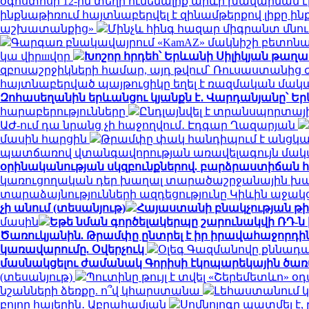
օգոստոսի 12-ին տեղի ունենալիք արևի խավարման 
ինքնաթիռում հայտնաբերվել է զինամթերքով լիքը ի
աշխատանքից»
Մինչև հինգ հազար միգրանտ մնու
Գարգառ բնակավայրում «KamAZ» մակնիշի բետոնա
կա վիրшվոր
Խոշոր հրդեհ՝ Երևանի Սիլիկյան թաղ
զբոսաշրջիկների համար, այդ թվում՝ Ռուսաստանից
հայտնաբերված պայթուցիկը եղել է ռազմական մա
Զոհասեղանին երևանցու կյանքն է․ Վարդանյանը՝ Եր
հարաբերությունները
Ընդլայնվել է տրանսպորտա
ԱԺ-ում դա նրանց չի հաջողվում․ Էդգար Ղազարյան
մասին հարցին
Թրամփը փակ հանդիպում է անցկա
պատճառով վտանգավորության առավելագույն մակ
օրինականության սկզբունքներով. բարձրաստիճան 
կառուցողական դեր խաղալ տարածաշրջանային խաղա
տարաձայնությունների ազդեցությունը Կիևին աջակ
չի անում (տեսանյութ)
Հայաստանի բնակչության թիվ
մասին
Եթե նման գործելակերպը շարունակվի ՌԴ-ն
Ծառուկյանին. Թրամփը ընտրել է իր իրավահաջորդին
կառավարումը. Օվերչուկ
Օլեգ Գազմանովը քննադ
մասնակցելու ժամանակ Գորիսի էկոպարեկային ծառ
(տեսանյութ)
Պուտինը թույլ է տվել «Շերեմետևո
նշանների ձեռքը. ո՞վ կհարստանա
Լեհաստանում 
բոլոր հայերին․ Աբրահամյան
Սոմնոլոգը պատմել է,