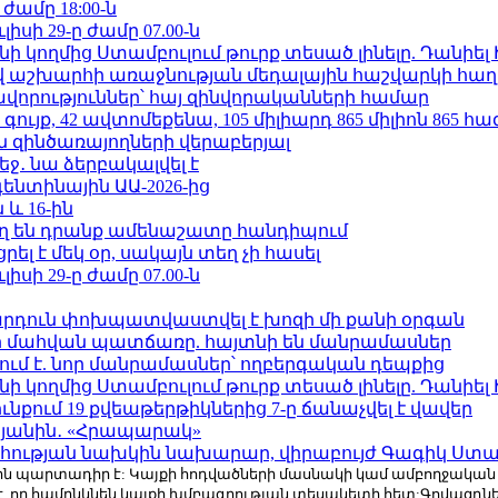
 ժամը 18:00-ն
ւլիսի 29-ը ժամը 07.00-ն
 կողմից Ստամբուլում թուրք տեսած լինելը. Դանիել
աշխարհի առաջնության մեդալային հաշվարկի հաղ
ավորություններ՝ հայ զինվորականների համար
ւյք, 42 ավտոմեքենա, 105 միլիարդ 865 միլիոն 865 հ
 զինծառայողների վերաբերյալ
ջ․ նա ձերբակալվել է
ենտինային ԱԱ-2026-ից
 և 16-ին
ղ են դրանք ամենաշատը հանդիպում
լ է մեկ օր, սակայն տեղ չի հասել
ւլիսի 29-ը ժամը 07.00-ն
րդուն փոխպատվաստվել է խոզի մի քանի օրգան
նի մահվան պատճառը. հայտնի են մանրամասներ
ում է. նոր մանրամասներ՝ ողբերգական դեպքից
 կողմից Ստամբուլում թուրք տեսած լինելը. Դանիել
քում 19 քվեաթերթիկներից 7-ը ճանաչվել է վավեր
կյանին․ «Հրապարակ»
հության նախկին նախարար, վիրաբույժ Գագիկ Ստամ
r.com-ին պարտադիր է: Կայքի հոդվածների մասնակի կամ ամբողջակա
է, որ համընկնեն կայքի խմբագրության տեսակետի հետ:Գովազդ