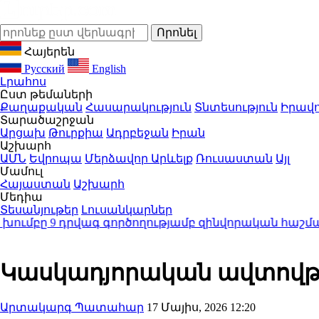
Հայերեն
Русский
English
Լրահոս
Ըստ թեմաների
Քաղաքական
Հասարակություն
Տնտեսություն
Իրավո
Տարածաշրջան
Արցախ
Թուրքիա
Ադրբեջան
Իրան
Աշխարհ
ԱՄՆ
Եվրոպա
Մերձավոր Արևելք
Ռուսաստան
Այլ
Մամուլ
Հայաստան
Աշխարհ
Մեդիա
Տեսանյութեր
Լուսանկարներ
դրվագ գործողությամբ զինվորական հաշմանդամությո
Կասկադյորական ավտովթ
Արտակարգ Պատահար
17 Մայիս, 2026 12:20