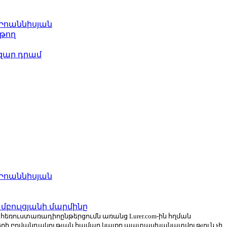
 Իոաննիսյան
թող
ազար դրամ
 Իոաննիսյան
բուլցյանի մարմինը
ն հեռուստառադիոընթերցումն առանց Lurer.com-ին հղման
ների բովանդակության համար կայքը պատասխանատվություն չի