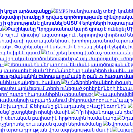
նի կոշտ արձագանքը
EMPS հանդիպումը տեղի կունեն
նցավոր խումբը 9 դրվագ գործողությամբ զինվորակ
ի գիտություն է ընդունել ԵԱՏՄ 4 երկրների հայտարա
ն
Փաշինյանը Ղրղզստանում կարճ զրուց է ունեցել Մ
ն խլում, մյուսից` ազատություն, երրորդից փորձում 
 Վեհափառի դատական նիստ․ խորհրդարանում արտառո
կ»․ Փաշինյանը «հետեւում» է իրենց շների էջերին, իս
գ է» իրեն զգում
Ում շքեղ նորոգված աշխատասենյա
որական գործունեությունը Հայկ Սարգսյանը. «Ժող
դ»
Դերասանին մեղադրում են մանկապղծության մեջ․
հայտարարել է Յան Դիոմանդեի տրանսֆերի մասին․
026 թվականին Եվրոպայում ավելի քան 25 հազար մարդո
Իրանին աջակցելու համար
Կոնֆերենցիաների լիգայի
ուսիս-արևելքում տեղի ունեցած ջրհեղեղների հետևան
րը՝ դստեր հարսանիքին (տեսանյութ)
Կապահովվեն
Դամասկոսի արվարձանում միկրոավտոբուսում պայթյուն 
 է խաղում. Թեհրանը քննադատել է Վաշինգտոնին
անց՝ քաղցկեղի ռիսկի մասին
Ո՞ր հիվանդության դե
մշակի սեփական բալիստիկ հրթիռային համակարգ
Օդա
ոչընդոտել ռուսական գազի ներմուծմանը
Եվրոպակա
յի արտադրության վրա ազդեցության մասին
Լայպց