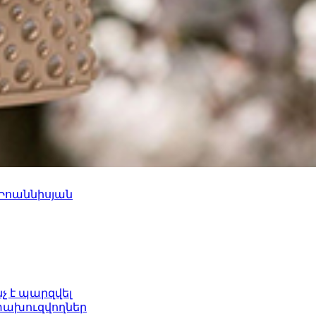
 Իոաննիսյան
նչ է պարզվել
ետախուզվողներ