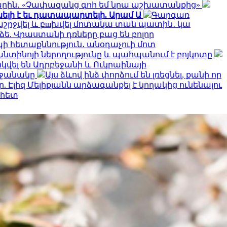
ին․ «Չափազանց գոհ եմ նրա աշխատանքից»
ելի է եւ դատապարտելի. Արամ Ա
Գարգառ
ղաշրջվել և բшխվել մոտակա տան պատին․ կա
ե. Վրաստանի դռները բաց են բոլոր
ի հետաքննություն․ անօդաչուի մոտ
ֆանտինոյի ներողությունը և պահպանում է բոյկոտը
կվել են Ադրբեջանի և Ուկրաինայի
րջանակը
Այս ձևով ինձ փորձում են լռեցնել, քանի որ
 Էլիզ Մելիքյանն արձագանքել է կողակից ունենալու
 հետ