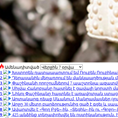
Ամենադիտված
1
Խստորեն դատապարտում եմ Ռուբեն Ռուբինյանի
2
Դերասանին մեղադրում են մանկապղծության մե
3
Փաշինյանի որոշումներով 7 պաշտոնյա ազատվ
4
Սիլվա Հակոբյանը հայտնել է ցավալի կորստի մ
5
Նիկոլ Փաշինյանը հայտնել է առավոտյան ստ
6
Արտակարգ դեպք Սևանում. Մանրամասներ (լո
7
Արջը 30 մետր բարձրությունից ցած է գցել և ս
8
Ավարտվել է «Գող Բջե»-ին, «Տեցիկ»-ին ու «Գոջ
9
425 անձինք տեղափոխվել են ոստիկանություն․