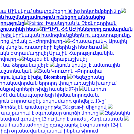
ա Մինսկում սեպտեմբերի 30-ից հոկտեմբերի 2-ը
ան հաշմանդամություն ունեցող անձանցից
րությունը
Politico. Իսլանդիան և Չեռնոգորիան
իշուստինի հետ
ՈՒՂԻՂ․ ՀՀ ԱԺ իններորդ գումարման
են խլել կրոնական համոզմունքներն ու ազատությունը.
ց վիճակ է. «Ժողովուրդ»
«Հրապարակ»․ Արայիկ
կ կնոջ եւ դուստրերի էջերին չի հետեւում
կն է տրամադրվել Արայիկ Հարությունյանին.
ովուրդ»
Ինչպես են վերաբաշխվել
 նա ձերբակալվել է
Ալսուն կիսվել է ամառային
 պաշտոնական
Յան Կոուտոն «Բորուսիա
ւ կյանք է խլել. Bloomberg
Փեզեշքիանը
 որակավորման երրորդ փուլի առաջին խաղում
քով զոհերի թիվը հասել է 97-ի
Անահիտ
 61 մանկապարտեզի հիմնանորոգման,
է որոտացել․ երկու մարդ զոհվել է, 13-ը՝
Փորձել են գումար շորթել Telegram-ի միջոցով
մ պայքարում է օգտակար սուրճի մրուրը
Զելենսկին
նավում գտնվող 13 ուղևոր է տուժել. Հնդկաստան
ն հանձնաժողովը զգուշացրել է օգոստոսի 12-ին
իգի օդանավակայանում ինքնաթիռում