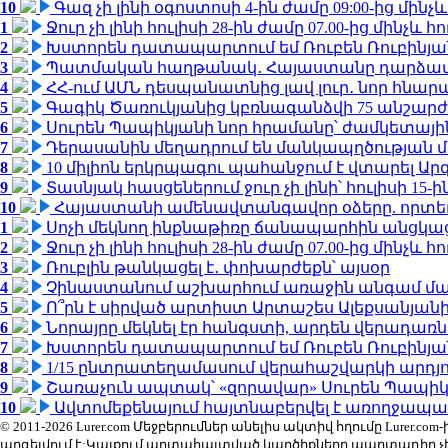
10
Գազ չի լինի օգոստոսի 4-ին ժամը 09:00-ից մինչև
1
Ջուր չի լինի հուլիսի 28-ին ժամը 07.00-ից մինչև հո
2
Խստորեն դատապարտում եմ Ռուբեն Ռուբինյանի
3
Պատմական հաղթանակ․ Հայաստանը դարձավ 
4
ՀՀ-ում ԱՄՆ դեսպանատնից լավ լուր․ նոր հնար
5
Գագիկ Ծառուկյանից կբռնագանձվի 75 անշարժ գո
6
Սուրեն Պապիկյանի նոր հրամանը՝ ժամկետային
7
Դերասանին մեղադրում են մանկապղծության մե
8
10 միլիոն երկրպագու պահանջում է վտարել Արգ
9
Տասնյակ հասցեներում ջուր չի լինի՝ հուլիսի 15-ին
10
Հայաստանի ամենավտանգավոր օձերը. որտե
1
Սոչի մեկնող ինքնաթիռը ճանապարհին անցկացրե
2
Ջուր չի լինի հուլիսի 28-ին ժամը 07.00-ից մինչև հո
3
Ռուբլին թանկացել է․ փոխարժեքն՝ այսօր
4
Չինաստանում աշխարհում առաջին անգամ մա
5
Ո՞րն է սիրված արտիստ Արտաշես Ալեքսանյա
6
Նորայրը մեկնել էր հանգստի, արդեն վերադառն
7
Խստորեն դատապարտում եմ Ռուբեն Ռուբինյանի
8
1/15 ընտրատեղամասում վերահաշվարկի արդյուն
9
Շառաչուն ապտակ՝ «զորավար» Սուրեն Պապի
10
Ավտոմեքենայում հայտնաբերվել է առողջապա
© 2011-2026 Lurer.com Մեջբերումներ անելիս ակտիվ հղումը Lure
արգելվում է:Կայքում արտահայտված կարծիքները պարտադիր չ