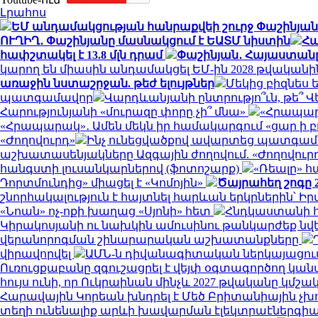
Լրահոս
ԵՄ անդամակցության հանրաքվեի շուրջ Փաշինյա
ՈՒՂԻՂ․ Փաշինյանը մասնակցում է ԵԱՏՄ նիստին
Հա
հափշտակել է 13.8 մլն դրամ
Փաշինյան․ Հայաստանը 
կարող են միասին անդամակցել ԵՄ-ին 2028 թվականի
առաջին նստաշրջան. թեժ ելույթներ
Մեկից բիզնես ե
պատգամավոր
Վարդևանյանի ընտրությո՞ւն, թե՞
Հարությունյանի «մուրազը փորը չի՞ մնա»
«Հրապարա
«Հրապարակ»․ Ամեն մեկն իր համակարգում «ցար ի բո
«Ժողովուրդ»
Ինչ ունեցվածքով ավարտեց պատգամավ
աշխատասենյակները Ազգային ժողովում. «Ժողովուր
հանգստի լուսանկարներով (ֆոտոշարք)
«Ռեալը» 
Դորտմունդից» միացել է «Կոմոյին»
Ծայրահեղ շոգը 2
շնորհակալություն է հայտնել հարևան երկրներին՝ 
«Նոան» ոչ-ոքի խաղաց «Սյոնի» հետ
Հնդկաստանի հյ
Կիրակոսյանի ու նախկին ամուսինու թանկարժեք նվե
վերանորոգման շինարարական աշխատանքները
վիրավորվել
ԱՄՆ-ն դիվանագիտական ներկայացում
Ուռուցքաբանը զգուշացրել է վեյփ օգտագործող կան
հույս ունի, որ Ուկրաինան մինչև 2027 թվականը կ
Հարավային Կորեան խնդրել է Մեծ Բրիտանիային չխ
տեղի ունենալիք արևի խավարման էլեկտրաէներգիա