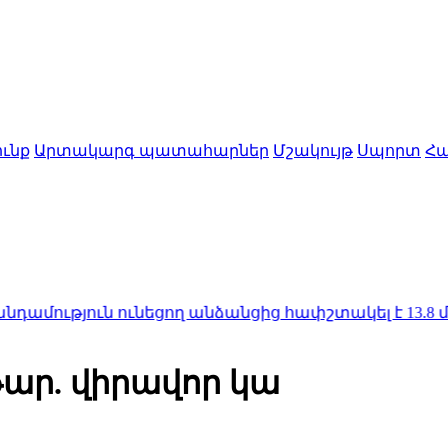
ւնք
Արտակարգ պատահարներ
Մշակույթ
Սպորտ
Հա
ւն ունեցող անձանցից հափշտակել է 13.8 մլն դրամ
1
ար. վիրավոր կա