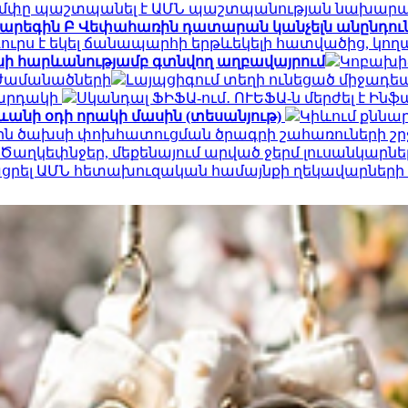
մփը պաշտպանել է ԱՄՆ պաշտպանության նախարար
արեգին Բ Վեփահառին դատարան կանչելն անընդուն
ուրս է եկել ճանապարհի երթևեկելի հատվածից, կո
ասի հարևանությամբ գտնվող աղբավայրում
Կոբախիձ
 ժամանածների
Լայպցիգում տեղի ունեցած միջադեպ
կարդակի
Սկանդալ ՖԻՖԱ-ում․ ՈՒԵՖԱ-ն մերժել է Ին
ևանի օդի որակի մասին (տեսանյութ)
Կիևում քննար
յին ծախսի փոխհատուցման ծրագրի շահառուների շ
Ծաղկեփնջեր, մեքենայում արված ջերմ լուսանկարներ.
ցրել ԱՄՆ հետախուզական համայնքի ղեկավարների