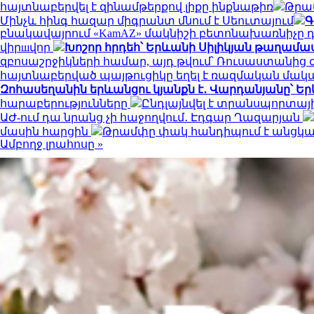
հայտնաբերվել է զինամթերքով լիքը ինքնաթիռ
Թրա
Մինչև հինգ հազար միգրանտ մնում է Սեուտայում
Գ
բնակավայրում «KamAZ» մակնիշի բետոնախառնիչը դ
վիրшվոր
Խոշոր հրդեհ՝ Երևանի Սիլիկյան թաղամ
զբոսաշրջիկների համար, այդ թվում՝ Ռուսաստանից
հայտնաբերված պայթուցիկը եղել է ռազմական մա
Զոհասեղանին երևանցու կյանքն է․ Վարդանյանը՝ Եր
հարաբերությունները
Ընդլայնվել է տրանսպորտա
ԱԺ-ում դա նրանց չի հաջողվում․ Էդգար Ղազարյան
մասին հարցին
Թրամփը փակ հանդիպում է անցկա
Ամբողջ լրահոսը »