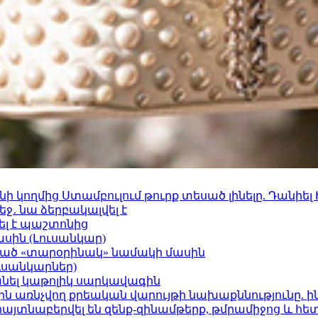
 կողմից Ստամբուլում թուրք տեսած լինելը. Դանիել
ջ․ նա ձերբակալվել է
ել է պաշտոնից
ասին (Լուսանկար)
ացած «տարօրինակ» նամակի մասին
ւսանկարներ)
պանել կաթոլիկ սարկավագին
ո»-ին առնչվող քրեական վարույթի նախաքննությունը. ի
 հայտնաբերվել են զենք-զինամթերք, թմրամիջոց և հ