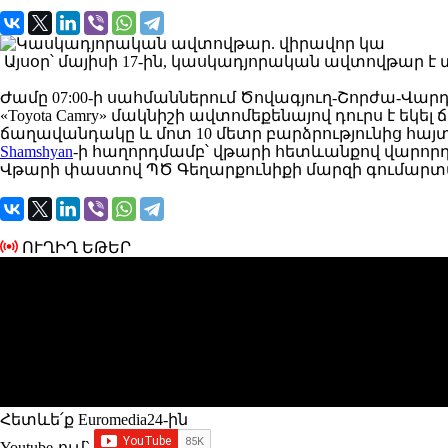
Այսօր՝ մայիսի 17-ին, կասկադյորական ավտովթար է 
Ժամը 07:00-ի սահմաններում Ծովագյուղ-Շորժա-Վար
«Toyota Camry» մակնիշի ավտոմեքենայով դուրս է ե
ճաղավանդակը և մոտ 10 մետր բարձրությունից հայտ
Shamshyan
-ի հաղորդմամբ՝ վթարի հետևանքով վարոր
Վթարի փաստով ՊԾ Գեղարքունիքի մարզի գումարտ
ՈՒՂԻՂ ԵԹԵՐ
Հետևե՛ք Euromedia24-ին
Youtube-ում`