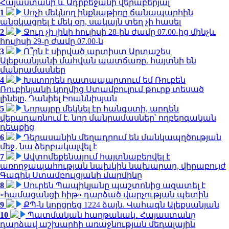
Հայաստանի և Ադրբեջանի վերաբերյալ
1
Սոչի մեկնող ինքնաթիռը ճանապարհին
անցկացրել է մեկ օր, սակայն տեղ չի հասել
2
Ջուր չի լինի հուլիսի 28-ին ժամը 07.00-ից մինչև
հուլիսի 29-ը ժամը 07.00-ն
3
Ո՞րն է սիրված արտիստ Արտաշես
Ալեքսանյանի մահվան պատճառը. հայտնի են
մանրամասներ
4
Խստորեն դատապարտում եմ Ռուբեն
Ռուբինյանի կողմից Ստամբուլում թուրք տեսած
լինելը. Դանիել Իոաննիսյան
5
Նորայրը մեկնել էր հանգստի, արդեն
վերադառնում է. նոր մանրամասներ՝ ողբերգական
դեպքից
6
Դերասանին մեղադրում են մանկապղծության
մեջ․ նա ձերբակալվել է
7
Ավտոմեքենայում հայտնաբերվել է
առողջապահության նախկին նախարար, վիրաբույժ
Գագիկ Ստամբուլցյանի մարմինը
8
Սուրեն Պապիկյանը պաշտոնից ազատել է
«համացանցի հիթ» դարձած վարչության պետին
9
ՔՊ-ն կորցրեց 1224 ձայն. Վահագն Ալեքսանյան
10
Պատմական հաղթանակ․ Հայաստանը
դարձավ աշխարհի առաջնության մեդալային