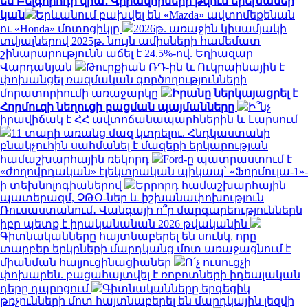
են Բելգորոդի վրա․ Վիրավորների թվում երեխաներ
կան
Երևանում բախվել են «Mazda» ավտոմեքենան
ու «Honda» մոտոցիկլը
2026թ. առաջին կիսամյակի
տվյալներով 2025թ. նույն ամիսների համեմատ
շինարարությունն աճել է 24.5%-ով. Եղիազար
Վարդանյան
Թուրքիան ՌԴ-ին և Ուկրաինային է
փոխանցել ռազմական գործողությունների
մորատորիումի առաջարկը
Իրանը ներկայացրել է
Հորմուզի նեղուցի բացման պայմանները
Ի՞նչ
իրավիճակ է ՀՀ ավտոճանապարհներին և Լարսում
11 տարի առանց մազ կտրելու. Հնդկաստանի
բնակչուհին սահմանել է մազերի երկարության
համաշխարհային ռեկորդ
Ford-ը պատրաստում է
«ժողովրդական» էլեկտրական պիկապ՝ «Ֆորմուլա-1»-
ի տեխնոլոգիաներով
Երրորդ համաշխարհային
պատերազմ, ՉԹՕ-ներ և իշխանափոխություն
Ռուսաստանում․ Վանգայի ո՞ր մարգարեություններն
իբր պետք է իրականանան 2026 թվականին
Գիտնականները հայտնաբերել են սունկ, որը
տարբեր երկրների մարդկանց մոտ առաջացնում է
միանման հալյուցինացիաներ
Ո՛չ ուսուցչի
փոխարեն. բացահայտվել է ռոբոտների իդեալական
դերը դպրոցում
Գիտնականները երգեցիկ
թռչունների մոտ հայտնաբերել են մարդկային լեզվի