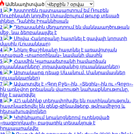
Ամենադիտված
1
Խստորեն դատապարտում եմ Ռուբեն
Ռուբինյանի կողմից Ստամբուլում թուրք տեսած
լինելը. Դանիել Իոաննիսյան
2
Դերասանին մեղադրում են մանկապղծության
մեջ․ նա ձերբակալվել է
3
Սիլվա Հակոբյանը հայտնել է ցավալի կորստի
մասին (Լուսանկար)
4
Նիկոլ Փաշինյանը հայտնել է առավոտյան
ստացած «տարօրինակ» նամակի մասին
5
Հասմիկ Կարապետյանի համարձակ
լուսանկարները՝ լողավազանից (լուսանկարներ)
6
Արտակարգ դեպք Սևանում. Մանրամասներ
(լուսանկարներ)
7
Ավարտվել է «Գող Բջե»-ին, «Տեցիկ»-ին ու «Գոջո»-
ին առնչվող քրեական վարույթի նախաքննությունը.
ինչ է պարզվել
8
425 անձինք տեղափոխվել են ոստիկանություն․
հայտնաբերվել են զենք-զինամթերք, թմրամիջոց և
հետախուզվողներ
9
Կիլիկիայում կրակոցներով ուղեկցված
«ռազբորկայի» բացառիկ տեսանյութ է
հրապարակվել