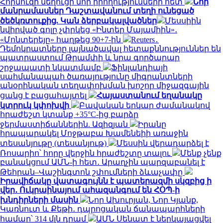
Հորմուզի նեղուցի նոր իրողությունների հետ
Նոր
մանրամասներ Դաշտավանում տեղի ունեցած
ծեծկռտուքից. Կան ձերբակալվածներ
Մեսսիին
նվիրված գոլը չփրկեց «Ինտեր Մայամիին»․
«Մոնտերեյը» հաղթեց 90+7-ին
Reuters․
Դեմոկրատները լայնածավալ հետաքննություններ են
պատրաստում Թրամփի և նրա գործարար
շրջապատի նկատմամբ
Ֆինլանդիայի
սահմանապահ ծառայությունը միգրանտների
անօրինական տեղափոխման խոշոր միջազգային
ցանց է բացահայտել
Հայաստանում եղանակը
կտրուկ կփոխվի
Բավական երկար ժամանակով
հրաժեշտ կտանք +35°C-ից բարձր
ջերմաստիճաններին. Ազիզյան
Իրանը
հրապարակել Մոջթաբա Խամենեիի առաջին
տեսանյութը (տեսանյութ)
Մեսսին վերադարձել է
Ռոսարիո՝ հորը վերջին հրաժեշտը տալու
Մենք չենք
բանակցում ԱՄՆ-ի հետ․ Արաղչին պարզաբանել է
Թեհրան–Վաշինգտոն շփումների ձևաչափը
Իրավիճակը վատագույնն է պատերազմի սկզբից ի
վեր․ Ուկրաինայում ահազանգում են ՀՕՊ-ի
խնդիրների մասին
Նոր Ախուրյան, Նոր Կյանք,
Կառնուտ և Քեթի․ դպրոցական ճանապարհների
համար՝ 314 մլն դրամ
ԱՄՆ Սենատ է ներկայացվել