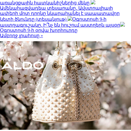
առանցքային հատկանիշներից մեկը
Ամենահազվադեպ տեսարանը․ Ավստրալիայի
ափերի մոտ դրոնը նկարահանել է սապատավոր
կետի ծնունդը (տեսանյութ)
Օգոստոսի 9-ի
աստղագուշակը. Ի՞նչ են հուշում աստղերն այսօր
Օգոստոսի 9-ի օրվա խորհուրդը
Ամբողջ լրահոսը »