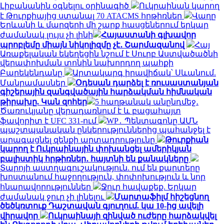
Լիբանանին օգնելու օրինագիծ
Ուկրաինան կարող
է Թուրքիայից ստանալ 70 ATACMS հրթիռներ
Վաղը
Երևանի և մարզերի մի շարք հասցեներում երկար
ժամանակ լույս չի լինի
Հայաստանի գլխավոր
պրոբլեմը միայն նիկոլիզմը չէ․ Շարմազանով
Հայ
Առաքելական եկեղեցին նշում է Սուրբ Աստվածածնի
վերափոխման տոնին նախորդող պահքի
Բարեկենդանը
Արտակարգ իրավիճակ՝ Սևանում.
Մանրամասներ
Օդեսան դարձել է ռուսաստանյան
գիշերային զանգվածային հարձակման հիմնական
թիրախը. Կան զոհեր
5 հաղթանակ անընդմեջ․
Ծառուկյանը վերադառնում է և բացահայտ
ֆավորիտ է UFC 331-ում
WP․ Պենտագոնը ԱՄՆ
պաշտպանական ընկերություններից պահանջել է
արագացնել զենքի արտադրությունը
Թուրքիան
կարող է Ուկրաինային փոխանցել ամերիկյան
բալիստիկ հրթիռներ․ հայտնի են քանակները
Տարոյի աստղագուշակություն. ում են քարտերը
խոստանում հաջողություն, փոփոխություն և նոր
հնարավորություններ
Ջուր հավաքեք. Երկար
ժամանակ ջուր չի լինելու
Մարտաֆիլմ հիշեցնող
ծեծկռտուք Դաշտավան գյուղում. կա 10-ից ավելի
վիրավոր
Ուկրաինայի զինված ուժերը հարձակվել