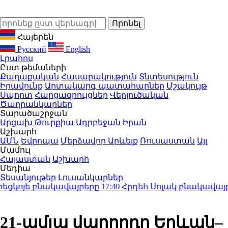
Հայերեն
Русский
English
Լրահոս
Ըստ թեմաների
Քաղաքական
Հասարակություն
Տնտեսություն
Իրավունք
Արտակարգ պատահարներ
Մշակույթ
Սպորտ
Հարցազրույցներ
Վերլուծական
Ծաղրանկարներ
Տարածաշրջան
Արցախ
Թուրքիա
Ադրբեջան
Իրան
Աշխարհ
ԱՄՆ
Եվրոպա
Մերձավոր Արևելք
Ռուսաստան
Այլ
Մամուլ
Հայաստան
Աշխարհ
Մեդիա
Տեսանյութեր
Լուսանկարներ
ցկոյե բնակավայրերը
17:40
Հրդեհ Սոլակ բնակավայրում
21-ամյա վարորդը Երևան–