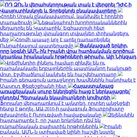
ՌԴ ԶՈւ-ն վերահսկողության տակ է վերցրել ԴԺՀ-ի
Վասյուտինսկոյե և Տորեցկոյե բնակավայրերը
Հրդեհ Սոլակ բնակավայրում․ կանխվել է հրդեհի
տարածումը
Նեթանյահուի խորհրդականներին
մեղադրել են Կատարին՝ Եգիպտոսի հետ
խաղաղությունը վտանգող տվյալներ փոխանցելու
մեջ
Հռոմի պապը կոչ է արել դադարեցնել
Ուկրաինայում պատերազմը
Ցանկացած երկիր,
որը կօգնի ԱՄՆ-ին Իրանի վրա հարձակման գործում,
կդառնա իրանական հրթիռների թիրախ. Ալի Նիկզադ
Վրեժխնդիր լինելու համար զինվել են ու
դարանակալել եղբայրներին պատկանող խանութի
մոտ. Էջմիածնում կանխել են հաշվեհարդարը
Իրանի գերագույն առաջնորդ Խամենեին հանդիպել է
Մասուդ Փեզեշքիանի հետ
Հայաստանյայց
առաքելական սուրբ եկեղեցին հայց է ներկայացրել՝
ընդդեմ Պետական եկամուտների կոմիտեի
Ֆորլանը վերադառնում է այնտեղ, որտեղ անջնջելի
հետք է թողել․ ԱԱ-2010-ի լավագույն ֆուտբոլիստը
գլխավորել է Ուրուգվայի հավաքականը
Զելենսկին
հայտարարել է, որ շատ երկրներ դեմ են
ուկրաինական բալիստիկ հրթիռներին
Իրանի
բանակ․ ԱՄՆ-ն ստիպված կլինի հաշվի նստել