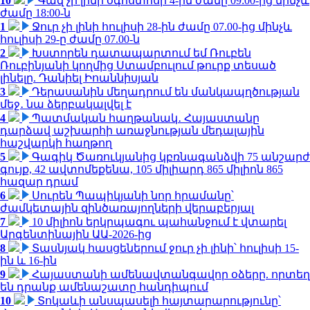
10
Գազ չի լինի օգոստոսի 4-ին ժամը 09:00-ից մինչև
ժամը 18:00-ն
1
Ջուր չի լինի հուլիսի 28-ին ժամը 07.00-ից մինչև
հուլիսի 29-ը ժամը 07.00-ն
2
Խստորեն դատապարտում եմ Ռուբեն
Ռուբինյանի կողմից Ստամբուլում թուրք տեսած
լինելը. Դանիել Իոաննիսյան
3
Դերասանին մեղադրում են մանկապղծության
մեջ․ նա ձերբակալվել է
4
Պատմական հաղթանակ․ Հայաստանը
դարձավ աշխարհի առաջնության մեդալային
հաշվարկի հաղթող
5
Գագիկ Ծառուկյանից կբռնագանձվի 75 անշարժ
գույք, 42 ավտոմեքենա, 105 միլիարդ 865 միլիոն 865
հազար դրամ
6
Սուրեն Պապիկյանի նոր հրամանը՝
ժամկետային զինծառայողների վերաբերյալ
7
10 միլիոն երկրպագու պահանջում է վտարել
Արգենտինային ԱԱ-2026-ից
8
Տասնյակ հասցեներում ջուր չի լինի՝ հուլիսի 15-
ին և 16-ին
9
Հայաստանի ամենավտանգավոր օձերը. որտեղ
են դրանք ամենաշատը հանդիպում
10
Տոկաևի անսպասելի հայտարարությունը՝