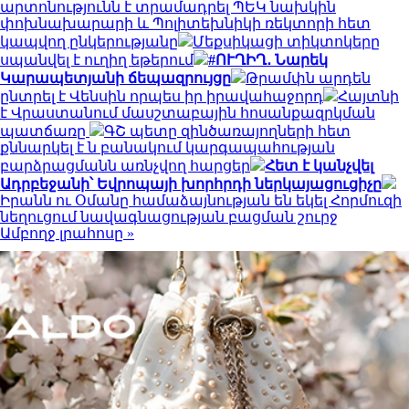
արտոնությունն է տրամադրել ՊԵԿ նախկին
փոխնախարարի և Պոլիտեխնիկի ռեկտորի հետ
կապվող ընկերությանը
Մեքսիկացի տիկտոկերը
սպանվել է ուղիղ եթերում
#ՈՒՂԻՂ․ Նարեկ
Կարապետյանի ճեպազրույցը
Թրամփն արդեն
ընտրել է Վենսին որպես իր իրավահաջորդ
Հայտնի
է Վրաստանում մասշտաբային հոսանքազրկման
պատճառը
ԳՇ պետը զինծառայողների հետ
քննարկել է ն բանակում կարգապահության
բարձրացմանն առնչվող հարցեր
Հետ է կանչվել
Ադրբեջանի՝ Եվրոպայի խորհրդի ներկայացուցիչը
Իրանն ու Օմանը համաձայնության են եկել Հորմուզի
նեղուցում նավագնացության բացման շուրջ
Ամբողջ լրահոսը »