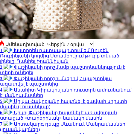
Ամենադիտված
1
Խստորեն դատապարտում եմ Ռուբեն
Ռուբինյանի կողմից Ստամբուլում թուրք տեսած
լինելը. Դանիել Իոաննիսյան
2
Փաշինյանի որոշմամբ պաշտոնանկություն է
տեղի ունեցել
3
Փաշինյանի որոշումներով 7 պաշտոնյա
ազատվել է պաշտոնից
4
Անահիտ Կիրակոսյանի դուստրն ամուսնանում
է. մանրամասներ
5
Սիլվա Հակոբյանը հայտնել է ցավալի կորստի
մասին (Լուսանկար)
6
Նիկոլ Փաշինյանը հայտնել է առավոտյան
ստացած «տարօրինակ» նամակի մասին
7
Արտակարգ դեպք Սևանում. Մանրամասներ
(լուսանկարներ)