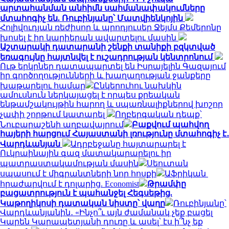
արտահանման անհիմն սահմանափակումները
մտահոգիչ են. Ռուբինյանը՝ Մատվիենկոյին
Հոլիվուդյան ռեժիսոր և պրոդյուսեր Ջեյմս Քեմերոնը
խոսել է իր կարիերան ավարտելու մասին
Աշտարակի դատարանի շենքի տանիքի բզկտված
եռագույնը հայտնվել է ուշադրության կենտրոնում
Ութ երկրներ դատապարտել են Իսրայելին Գազայում
իր գործողությունների և խաղաղության ջանքերը
խաթարելու համար
Ընկերուհու նախկին
ամուսնուն ներկայացել է որպես քրեական
ենթամշակույթին հարող և սպառնալիքներով խոշոր
չափի շորթում կատարել
Ողբերգական դեպք՝
Նուբարաշենի աղբավայրում
Բաքվում պահվող
հայերի հարցում Հայաստանի լռությունը մտահոգիչ է․
Վարդևանյան
Ադրբեջանը հայտարարել է
Ուկրաինային գազ մատակարարելու իր
պատրաստակամության մասին
Սեուտան
սպասում է միգրանտների նոր հոսքի
Աֆրիկան ​​
հրաժարվում է դոլարից. Economist
Թրամփը
բացատրություն է պահանջել Հեգսեթից.
Կաթողիկոսի դատական նիստը՝ վաղը
Ռուբինյանը՝
Վարդևանյանին․ «Ինչո՞ւ այն ժամանակ չեք բացել
Կարեն Կարապետյանի դուռը և ասել՝ էս ի՞նչ եք