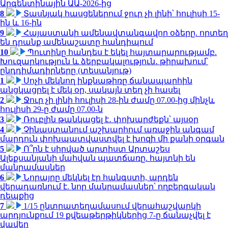
Արգենտինային ԱԱ-2026-ից
8
Տասնյակ հասցեներում ջուր չի լինի՝ հուլիսի 15-
ին և 16-ին
9
Հայաստանի ամենավտանգավոր օձերը. որտեղ
են դրանք ամենաշատը հանդիպում
10
Պուտինը հանդես է եկել հայտարարությամբ.
Խուզարկություն և ձերբակալություն․ թիրախում՝
ընդդիմադիրները (տեսանյութ)
1
Սոչի մեկնող ինքնաթիռը ճանապարհին
անցկացրել է մեկ օր, սակայն տեղ չի հասել
2
Ջուր չի լինի հուլիսի 28-ին ժամը 07.00-ից մինչև
հուլիսի 29-ը ժամը 07.00-ն
3
Ռուբլին թանկացել է․ փոխարժեքն՝ այսօր
4
Չինաստանում աշխարհում առաջին անգամ
մարդուն փոխպատվաստվել է խոզի մի քանի օրգան
5
Ո՞րն է սիրված արտիստ Արտաշես
Ալեքսանյանի մահվան պատճառը. հայտնի են
մանրամասներ
6
Նորայրը մեկնել էր հանգստի, արդեն
վերադառնում է. նոր մանրամասներ՝ ողբերգական
դեպքից
7
1/15 ընտրատեղամասում վերահաշվարկի
արդյունքում 19 քվեաթերթիկներից 7-ը ճանաչվել է
վավեր