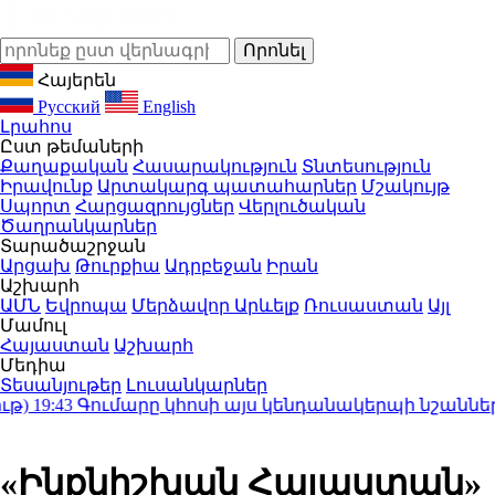
Հայերեն
Русский
English
Լրահոս
Ըստ թեմաների
Քաղաքական
Հասարակություն
Տնտեսություն
Իրավունք
Արտակարգ պատահարներ
Մշակույթ
Սպորտ
Հարցազրույցներ
Վերլուծական
Ծաղրանկարներ
Տարածաշրջան
Արցախ
Թուրքիա
Ադրբեջան
Իրան
Աշխարհ
ԱՄՆ
Եվրոպա
Մերձավոր Արևելք
Ռուսաստան
Այլ
Մամուլ
Հայաստան
Աշխարհ
Մեդիա
Տեսանյութեր
Լուսանկարներ
19:43
Գումարը կհոսի այս կենդանակերպի նշանների ձ
«Ինքնիշխան Հայաստան»