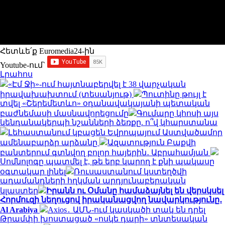
Հետևե՛ք Euromedia24-ին
Youtube-ում`
Լրահոս
«Էմ Ջի»-ում հայտնաբերվել է 38 վարչական
իրավախախտում (տեսանյութ)
Պուտինը թույլ է
տվել «Շերեմետևո» օդանավակայանի պետական
բաժնեմասի մասնավորեցումը
Գումարը կհոսի այս
կենդանակերպի նշանների ձեռքը. ո՞վ կհարստանա
Լեհաստանում կբացեն Եվրոպայում Աստվածամոր
ամենաբարձր արձանը
Ազատություն Բաքվի
բանտերում գտնվող բոլոր հայերին․ Աբրահամյան
Սոմնոլոգը պատմել է, թե երբ կարող է քնի պակասը
օգտակար լինել
Ռուսաստանում կստեղծվի
ադամանդների հղկման արդյունաբերական
կլաստեր
Իրանն ու Օմանը համաձայնել են վերսկսել
Հորմուզի նեղուցով իրականացվող նավարկությունը․
Al Arabiya
Axios․ ԱՄՆ-ում կասկածի տակ են դրել
Թրամփի խոստացած «ոսկե դարի» տնտեսական