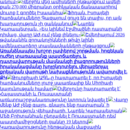
անում»
Վերջին վեց ամիսների ընթացքում ավելի
քան 270,000 միգրանտ օրինական ճանապարհով
մուտք է գործել Իսպանիա
Ֆիդան. Իսրայելի
հարձակումները Գազայում ցույց են տալիս, որ այն
խաղաղություն չի ցանկանում
Նարեկ
Կարապետյան․ «Ես կլինեմ Էջմիածնի դատարանի
դիմաց, վաղը ԱԺ-ում չենք լինելու»
Շվեդիայում 2026
թվականին զորակոչիկների թիվը կլինի
ամենաբարձրը տասնամյակների ընթացքում
Առանձնապես խոշոր չափերով շորթման, հոգեկան
ուժեղ տառապանք պատճառելու և
դատավարության մասնակցի լիազորությունների
իրականացմանը խոչընդոտելու վերաբերյալ
քրեական վարույթի նախաքննությունն ավարտվել է.
ՔԿ
Թուրքիայի ԱԳՆ-ը հայտարարել է, որ Իսրայելի
հարձակումները լուրջ սպառնալիք են Սիրիայի
կայունության համար
Օվերչուկը հայտարարել է՝
Հայաստանի և Ռուսաստանի
առևտրաշրջանառությունը կտրուկ նվազել է
Վաղը
մենք ԱԺ չենք գալու, գնալու ենք դատարան՝ ի
աջակցություն Վեհափառի. Նարեկ Կարապետյան
Մեծ Բրիտանիան ընդլայնել է Ռուսաստանի դեմ
պատժամիջոցների ցանկը 19 կետով
Կառավարությունը հերթական մաքսային