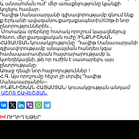
և անսահման ուժ՝ մեր առաքելությունը կյանքի
կոչելու համար։
Դավիթ Սանասարյանի գլխավորությամբ գնում ենք
ք.Երևանի ավագանու/քաղաքապետի)2028թ-ի նոր
ընտրություններին...
Մոտակա օրերերը հստակ որոշում կայացնելուց
հետո, մեր քաղաքական ուժը`/ԻՆՔՆԻՇԽԱՆ
ՀԱՅԱՍՏԱՆ/կուսակցությունը` Դավիթ Սանասարյանի
գլխավորությամբ անպայման հանդես կգա
համապատասխան հայտարարությամբ և
կտեղեկացնի, թե որ ուժին է սատարելու այս
ընտրությանը։
Առաջ դեպի նոր հաջողություններ !
Հ.Գ. Այս որոշումը հեշտ չի տրվել Դավիթ
Սանասարյանին»։
/ԻՆՔՆԻՇԽԱՆ ՀԱՅԱՍՏԱՆ/ կուսակցության անդամ`
ԱՇՈՏ ՇԱՎԵՇՅԱՆ
ՈՒՂԻՂ ԵԹԵՐ