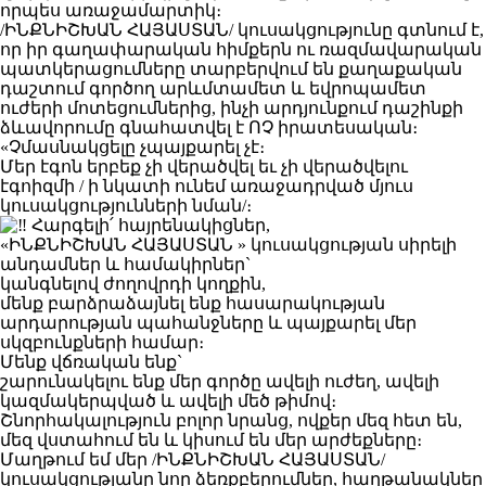
որպես առաջամարտիկ։
/ԻՆՔՆԻՇԽԱՆ ՀԱՅԱՍՏԱՆ/ կուսակցությունը գտնում է,
որ իր գաղափարական հիմքերն ու ռազմավարական
պատկերացումները տարբերվում են քաղաքական
դաշտում գործող արևմտամետ և եվրոպամետ
ուժերի մոտեցումներից, ինչի արդյունքում դաշինքի
ձևավորումը գնահատվել է ՈՉ իրատեսական։
«Չմասնակցելը չպայքարել չէ։
Մեր էգոն երբեք չի վերածվել եւ չի վերածվելու
էգոիզմի / ի նկատի ունեմ առաջադրված մյուս
կուսակցությունների նման/։
Հարգելի՛ հայրենակիցներ,
«ԻՆՔՆԻՇԽԱՆ ՀԱՅԱՍՏԱՆ » կուսակցության սիրելի
անդամներ և համակիրներ`
կանգնելով ժողովրդի կողքին,
մենք բարձրաձայնել ենք հասարակության
արդարության պահանջները և պայքարել մեր
սկզբունքների համար։
Մենք վճռական ենք`
շարունակելու ենք մեր գործը ավելի ուժեղ, ավելի
կազմակերպված և ավելի մեծ թիմով։
Շնորհակալություն բոլոր նրանց, ովքեր մեզ հետ են,
մեզ վստահում են և կիսում են մեր արժեքները։
Մաղթում եմ մեր /ԻՆՔՆԻՇԽԱՆ ՀԱՅԱՍՏԱՆ/
կուսակցությանը նոր ձեռքբերումներ, հաղթանակներ