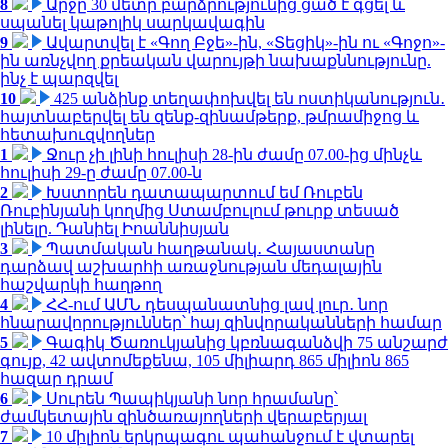
8
Արջը 30 մետր բարձրությունից ցած է գցել և
սպանել կաթոլիկ սարկավագին
9
Ավարտվել է «Գող Բջե»-ին, «Տեցիկ»-ին ու «Գոջո»-
ին առնչվող քրեական վարույթի նախաքննությունը.
ինչ է պարզվել
10
425 անձինք տեղափոխվել են ոստիկանություն․
հայտնաբերվել են զենք-զինամթերք, թմրամիջոց և
հետախուզվողներ
1
Ջուր չի լինի հուլիսի 28-ին ժամը 07.00-ից մինչև
հուլիսի 29-ը ժամը 07.00-ն
2
Խստորեն դատապարտում եմ Ռուբեն
Ռուբինյանի կողմից Ստամբուլում թուրք տեսած
լինելը. Դանիել Իոաննիսյան
3
Պատմական հաղթանակ․ Հայաստանը
դարձավ աշխարհի առաջնության մեդալային
հաշվարկի հաղթող
4
ՀՀ-ում ԱՄՆ դեսպանատնից լավ լուր․ նոր
հնարավորություններ՝ հայ զինվորականների համար
5
Գագիկ Ծառուկյանից կբռնագանձվի 75 անշարժ
գույք, 42 ավտոմեքենա, 105 միլիարդ 865 միլիոն 865
հազար դրամ
6
Սուրեն Պապիկյանի նոր հրամանը՝
ժամկետային զինծառայողների վերաբերյալ
7
10 միլիոն երկրպագու պահանջում է վտարել