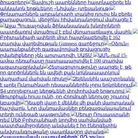
ծրագրերը
Տավուշի պարեկները հայտնաբերել են
անկանոն երթևեկող «Նիվան» (տեսանյութ)
Փրկարարներն աղբակույտի տակից դուրս են բերել
քաղաքացուն․ վերջինս հիվանդանոցում մահացել է
Ալլա Պուգաչովան ֆինանսական խնդիրների
պատճառով մտածում է բեմ վերադառնալու մասին
Բրիտանիայի ափերի մոտ հայտնաբերվել է 162
տարվա վաղեմության Guinness գարեջուր
«Օձուն»
ապրանքանիշի գազավորված զովացուցիչ
ըմպելիքները չեն արտադրվի. ՍԱՏՄ
ԱՄՆ-ում 15-
ամյա դեռահասը դատապարտվել է 100 տարվա
ազատազրկման
Հետազոտությունը պարզել է, թե
որ գործոններն են ավելի քան կրկնապատկում
վաղաժամ մահվան ռիսկը
Զելենսկին պաշտոնանկ
է արել Ուկրաինայի դեսպաններին չորս երկրներում
Տ4 տրոլեյբուսը կերթևեկի փոփոխված երթուղով
Թուրքիան հույս ունի, որ Հորմուզի նեղուցը շուտով
կբացվի
Դեպքի վայր է մեկնել մի քանի մարտական
հաշվարկ. Նոր մանրամասներ բենզալցակայանում
տեղի ունեցած պայթյունից
Սեուլը Ռուսաստանի
դեմ Մեծ Բրիտանիայի կողմից սահմանված
պատժամիջոցները անվանել է իր էներգետիկ
անվտանգությանը սպառնացող վտանգ
Հայաստանյան ապրանքների՝ ՌԴ շուկա