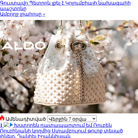
Գուստավո Պետրոն լքել է Կոլումբիայի նախագահի
պաշտոնը
Ամբողջ լրահոսը »
Ամենադիտված
1
Խստորեն դատապարտում եմ Ռուբեն
Ռուբինյանի կողմից Ստամբուլում թուրք տեսած
լինելը. Դանիել Իոաննիսյան