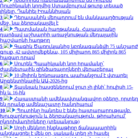
2
Խստորեն դատապարտում եմ Ռուբեն
Ռուբինյանի կողմից Ստամբուլում թուրք տեսած
լինելը. Դանիել Իոաննիսյան
3
Դերասանին մեղադրում են մանկապղծության
մեջ․ նա ձերբակալվել է
4
Պատմական հաղթանակ․ Հայաստանը
դարձավ աշխարհի առաջնության մեդալային
հաշվարկի հաղթող
5
Գագիկ Ծառուկյանից կբռնագանձվի 75 անշարժ
գույք, 42 ավտոմեքենա, 105 միլիարդ 865 միլիոն 865
հազար դրամ
6
Սուրեն Պապիկյանի նոր հրամանը՝
ժամկետային զինծառայողների վերաբերյալ
7
10 միլիոն երկրպագու պահանջում է վտարել
Արգենտինային ԱԱ-2026-ից
8
Տասնյակ հասցեներում ջուր չի լինի՝ հուլիսի 15-
ին և 16-ին
9
Հայաստանի ամենավտանգավոր օձերը. որտեղ
են դրանք ամենաշատը հանդիպում
10
Պուտինը հանդես է եկել հայտարարությամբ.
Խուզարկություն և ձերբակալություն․ թիրախում՝
ընդդիմադիրները (տեսանյութ)
1
Սոչի մեկնող ինքնաթիռը ճանապարհին
անցկացրել է մեկ օր, սակայն տեղ չի հասել