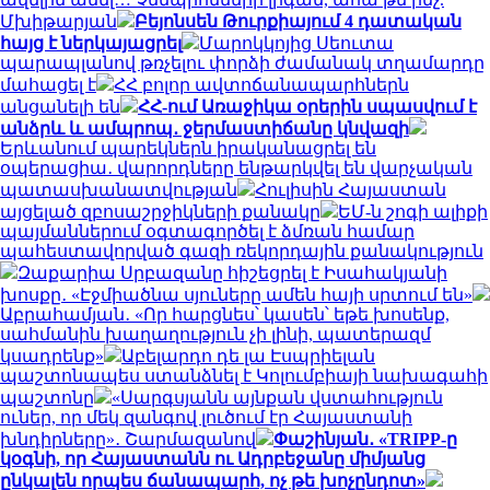
Մխիթարյան
Բեյոնսեն Թուրքիայում 4 դատական
հայց է ներկայացրել
Մարոկկոյից Սեուտա
պարապլանով թռչելու փորձի ժամանակ տղամարդը
մահացել է
ՀՀ բոլոր ավտոճանապարհներն
անցանելի են
ՀՀ-ում Առաջիկա օրերին սպասվում է
անձրև և ամպրոպ․ ջերմաստիճանը կնվազի
Երևանում պարեկներն իրականացրել են
օպերացիա․ վարորդները ենթարկվել են վարչական
պատասխանատվության
Հուլիսին Հայաստան
այցելած զբոսաշրջիկների քանակը
ԵՄ-ն շոգի ալիքի
պայմաններում օգտագործել է ձմռան համար
պահեստավորված գազի ռեկորդային քանակություն
Զաքարիա Սրբազանը հիշեցրել է Իսահակյանի
խոսքը․ «Էջմիածնա սյուները ամեն հայի սրտում են»
Աբրահամյան․ «Որ հարցնես՝ կասեն՝ եթե խոսենք,
սահմանին խաղաղություն չի լինի, պատերազմ
կսադրենք»
Աբելարդո դե լա Էսպրիելան
պաշտոնապես ստանձնել է Կոլումբիայի նախագահի
պաշտոնը
«Սարգսյանն այնքան վստահություն
ուներ, որ մեկ զանգով լուծում էր Հայաստանի
խնդիրները»․ Շարմազանով
Փաշինյան․ «TRIPP-ը
կօգնի, որ Հայաստանն ու Ադրբեջանը միմյանց
ընկալեն որպես ճանապարհ, ոչ թե խոչընդոտ»