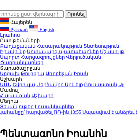
Հայերեն
Русский
English
Լրահոս
Ըստ թեմաների
Քաղաքական
Հասարակություն
Տնտեսություն
Իրավունք
Արտակարգ պատահարներ
Մշակույթ
Սպորտ
Հարցազրույցներ
Վերլուծական
Ծաղրանկարներ
Տարածաշրջան
Արցախ
Թուրքիա
Ադրբեջան
Իրան
Աշխարհ
ԱՄՆ
Եվրոպա
Մերձավոր Արևելք
Ռուսաստան
Այլ
Մամուլ
Հայաստան
Աշխարհ
Մեդիա
Տեսանյութեր
Լուսանկարներ
անջը՝ հարվածել ՌԴ-ին
13:55
Սպասվում է անձրեւ եւ 
Պենտագոնը Իրանին