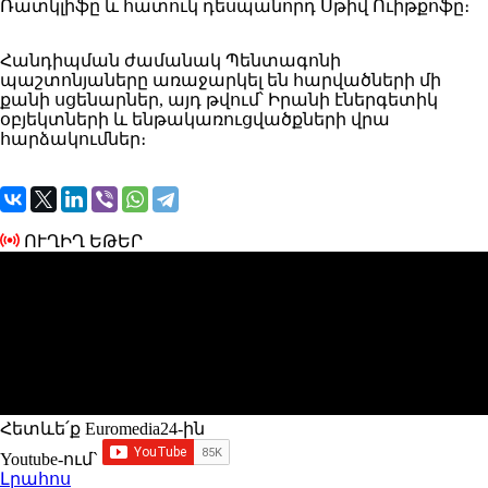
Ռատկլիֆը և հատուկ դեսպանորդ Սթիվ Ուիթքոֆը։
Հանդիպման ժամանակ Պենտագոնի
պաշտոնյաները առաջարկել են հարվածների մի
քանի սցենարներ, այդ թվում՝ Իրանի էներգետիկ
օբյեկտների և ենթակառուցվածքների վրա
հարձակումներ։
ՈՒՂԻՂ ԵԹԵՐ
Հետևե՛ք Euromedia24-ին
Youtube-ում`
Լրահոս