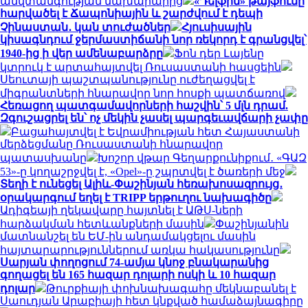
անվտանգության նախարարից
«Դելֆին» թայֆունը
հարվածել է Ճապոնիային և շարժվում է դեպի
Չինաստան․ կան տուժածներ
Հյուսիսային
կիսագնդում ջերմաստիճանի նոր ռեկորդ է գրանցվել՝
1940-ից ի վեր ամենաբարձրը
Ֆոն դեր Լայենը
կտրուկ է արտահայտվել Ռուսաստանի հասցեին
Սեուտայի ​​պաշտպանությունը ուժեղացվել է
միգրանտների հնարավոր նոր հոսքի պատճառով
Հեռացող պատգամավորների հաշվին՝ 5 մլն դրամ.
Զգուշացրել են՝ ոչ մեկին չասել պարգեւավճարի չափը
Բացահայտվել է Եվրամիության հետ Հայաստանի
մերձեցմանը Ռուսաստանի հնարավոր
պատասխանը
Խոշոր վթար Գեղարքունիքում․ «ԳԱԶ
53»-ը կողաշրջվել է, «Opel»-ը շպրտվել է ծառերի մեջ
Տեղի է ունեցել Ալիև-Փաշինյան հեռախոսազրույց․
օրակարգում եղել է TRIPP երթուղու նախագիծը
Ադիգեայի ղեկավարը հայտնել է ԱԹՍ-ների
հարձակման հետևանքների մասին
Փաշինյանին
մատնանշել են ԵՄ-ին անդամակցելու մասին
հայտարարություններում առկա հակասությունը
Սարյան փողոցում 74-ամյա կնոջ բնակարանից
գողացել են 165 հազար դոլարի ոսկի և 10 հազար
դոլար
Թուրքիայի փոխնախագահը մեկնաբանել է
Սաուդյան Արաբիայի հետ կնքված համաձայնագիրը