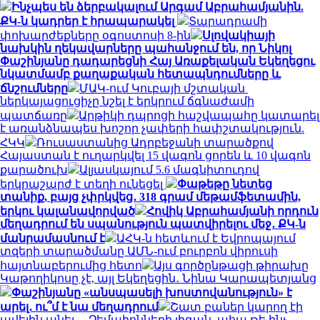
Ինչպես են ձերբակալում Արգամ Աբրահամյանին.
ՔԿ-ն կադրեր է հրապարակել
Տարադրամի
փոխարժեքները օգոստոսի 8-ին
Սլովակիայի
նախկին ղեկավարները պահանջում են, որ Նիկոլ
Փաշինյանը դադարեցնի Հայ Առաքելական Եկեղեցու
նկատմամբ քաղաքական հետապնդումները և
ճնշումները
ՄԱԿ-ում Կուբայի մշտական ​​
ներկայացուցիչը նշել է երկրում ճգնաժամի
պատճառը
Արթիկի դպրոցի հաշվապահը կատարել
է առանձնապես խոշոր չափերի հափշտակություն.
ՀԿԿ
Ռուսաստանից Ադրբեջանի տարածքով
Հայաստան է ուղարկվել 15 վագոն ցորեն և 10 վագոն
քարածուխ
Ալյասկայում 5.6 մագնիտուդով
երկրաշարժ է տեղի ունեցել
Փաթեթը նետեց
տանիք, բայց չփրկվեց․ 318 գրամ մեթամֆետամին,
երկու կալանավորված
Հովիկ Աբրահամյանի որդուն
մեղադրում են սպանություն պատվիրելու մեջ․ ՔԿ-ն
մանրամասնում է
ԱՀԿ-ն հետևում է Եվրոպայում
տզերի տարածմանը ԱՄՆ-ում բուրբոն վիրուսի
հայտնաբերումից հետո
Այս գործընթացի թիրախը
Կաթողիկոսը չէ, այլ Եկեղեցին․ Նինա Կարապետյանց
Փաշինյանը «անսպասելի խոստովանություն» է
արել․ ու՞մ է նա մեղադրում
Շատ բաներ կարող էի
ավելին անել… Չեմպիոնների լիգան, ահա թե ինչ.