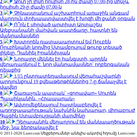
2
Ջուր չի լինի հուլիսի 28-ին ժամը 07.00-ից մինչև
հուլիսի 29-ը ժամը 07.00-ն
3
Չինաստանում աշխարհում առաջին անգամ
մարդուն փոխպատվաստվել է խոզի մի քանի օրգան
4
Ո՞րն է սիրված արտիստ Արտաշես
Ալեքսանյանի մահվան պատճառը. հայտնի են
մանրամասներ
5
Խստորեն դատապարտում եմ Ռուբեն
Ռուբինյանի կողմից Ստամբուլում թուրք տեսած
լինելը. Դանիել Իոաննիսյան
6
Նորայրը մեկնել էր հանգստի, արդեն
վերադառնում է. նոր մանրամասներ՝ ողբերգական
դեպքից
7
1/15 ընտրատեղամասում վերահաշվարկի
արդյունքում 19 քվեաթերթիկներից 7-ը ճանաչվել է
վավեր
8
Շառաչուն ապտակ՝ «զորավար» Սուրեն
Պապիկյանին․ «Հրապարակ»
9
Ավտոմեքենայում հայտնաբերվել է
առողջապահության նախկին նախարար, վիրաբույժ
Գագիկ Ստամբուլցյանի մարմինը
10
Դերասանին մեղադրում են մանկապղծության
մեջ․ նա ձերբակալվել է
© 2011-2026 Lurer.com Մեջբերումներ անելիս ակտիվ հղումը Lurer.com-