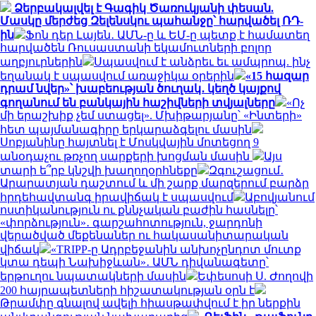
Ձերբակալվել է Գագիկ Ծառուկյանի փեսան.
Մասկը մերժեց Զելենսկու պահանջը՝ հարվածել ՌԴ-
ին
Ֆոն դեր Լայեն․ ԱՄՆ-ը և ԵՄ-ը պետք է համատեղ
հարվածեն Ռուսաստանի եկամուտների բոլոր
աղբյուրներին
Սպասվում է անձրեւ եւ ամպրոպ. ինչ
եղանակ է սպասվում առաջիկա օրերին
«15 հազար
դրամ նվեր»՝ խաբեության ծուղակ․ կեղծ կայքով
գողանում են բանկային հաշիվների տվյալները
«Ոչ
մի երաշխիք չեմ ստացել». Մխիթարյանը՝ «Ինտերի»
հետ պայմանագիրը երկարաձգելու մասին
Սոբյանինը հայտնել է Մոսկվային մոտեցող 9
անօդաչու թռչող սարքերի խոցման մասին
Այս
տարի ե՞րբ կնշվի խաղողօրհնեքը
Զգուշացում․
Արարատյան դաշտում և մի շարք մարզերում բարձր
հրդեհավտանգ իրավիճակ է սպասվում
Աբովյանում
ոստիկանություն ու քննչական բաժին հասնելը՝
«փորձություն»․ գարշահոտություն, ջարդոնի
վերածված մեքենաներ ու հակասանիտարական
վիճակ
«TRIPP-ը Ադրբեջանին անխոչընդոտ մուտք
կտա դեպի Նախիջևան»․ ԱՄՆ դիվանագետը՝
երթուղու նպատակների մասին
Եփեսոսի Ս. Ժողովի
200 հայրապետների հիշատակության օրն է
Թրամփը գնալով ավելի հիասթափվում է իր ներքին