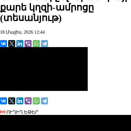
քարե կղզի-ամրոցը
(տեսանյութ)
18 Մայիս, 2026 12:44
ՈՒՂԻՂ ԵԹԵՐ