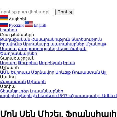
Հայերեն
Русский
English
Լրահոս
Ըստ թեմաների
Քաղաքական
Հասարակություն
Տնտեսություն
Իրավունք
Արտակարգ պատահարներ
Մշակույթ
Սպորտ
Հարցազրույցներ
Վերլուծական
Ծաղրանկարներ
Տարածաշրջան
Արցախ
Թուրքիա
Ադրբեջան
Իրան
Աշխարհ
ԱՄՆ
Եվրոպա
Մերձավոր Արևելք
Ռուսաստան
Այլ
Մամուլ
Հայաստան
Աշխարհ
Մեդիա
Տեսանյութեր
Լուսանկարներ
երի էջերին չի հետեւում
8:33
«Հրապարակ»․ Ամեն մեկն 
Մոն Սեն Միշել. Ֆրանսիայի