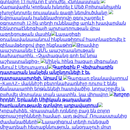
գտնվող 13 ուղևոր է տուժել. Հնդկաստան
Հարավային Կորեան խնդրել է Մեծ Բրիտանիային
չխոչընդոտել ռուսական գազի ներմուծմանը
Եվրոպական հանձնաժողովը զգուշացրել է
օգոստոսի 12-ին տեղի ունենալիք արևի խավարման
էլեկտրաէներգիայի արտադրության վրա
ազդեցության մասին
Լայպցիգի
օդանավակայանում ինքնաթիռում հայտնաբերվել է
զինամթերքով լիքը ինքնաթիռ
Թրամփը
պաշտպանել է ԱՄՆ պաշտպանության
նախարարին․ «Չափազանց գոհ եմ նրա
աշխատանքից»
Մինչև հինգ հազար միգրանտ
մնում է Սեուտայում
Գարեգին Բ Վեփահառին
դատարան կանչելն անընդունելի է եւ
դատապարտելի. Արամ Ա
Գարգառ բնակավայրում
«KamAZ» մակնիշի բետոնախառնիչը դուրս է եկել
ճանապարհի երթևեկելի հատվածից, կողաշրջվել և
բшխվել մոտակա տան պատին․ կա վիրшվոր
Խոշոր
հրդեհ՝ Երևանի Սիլիկյան թաղամասի
հարևանությամբ գտնվող աղբավայրում
Կոբախիձե. Վրաստանի դռները բաց են բոլոր
զբոսաշրջիկների համար, այդ թվում՝ Ռուսաստանից
ժամանածների
Լայպցիգում տեղի ունեցած
միջադեպի հետաքննություն․ անօդաչուի մոտ