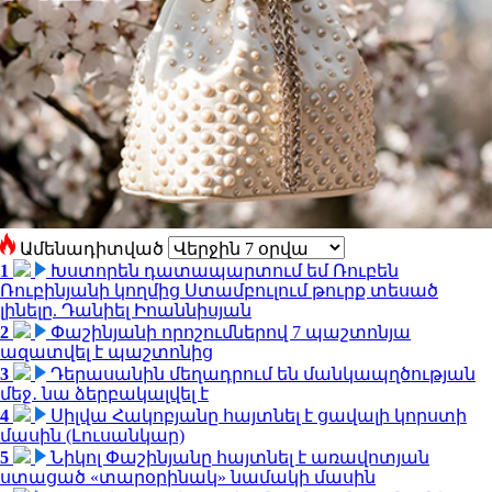
Ամենադիտված
1
Խստորեն դատապարտում եմ Ռուբեն
Ռուբինյանի կողմից Ստամբուլում թուրք տեսած
լինելը. Դանիել Իոաննիսյան
2
Փաշինյանի որոշումներով 7 պաշտոնյա
ազատվել է պաշտոնից
3
Դերասանին մեղադրում են մանկապղծության
մեջ․ նա ձերբակալվել է
4
Սիլվա Հակոբյանը հայտնել է ցավալի կորստի
մասին (Լուսանկար)
5
Նիկոլ Փաշինյանը հայտնել է առավոտյան
ստացած «տարօրինակ» նամակի մասին