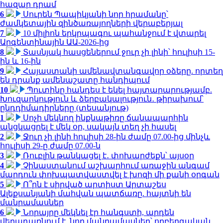
հազար դրամ
6
Սուրեն Պապիկյանի նոր հրամանը՝
ժամկետային զինծառայողների վերաբերյալ
7
10 միլիոն երկրպագու պահանջում է վտարել
Արգենտինային ԱԱ-2026-ից
8
Տասնյակ հասցեներում ջուր չի լինի՝ հուլիսի 15-
ին և 16-ին
9
Հայաստանի ամենավտանգավոր օձերը. որտեղ
են դրանք ամենաշատը հանդիպում
10
Պուտինը հանդես է եկել հայտարարությամբ.
Խուզարկություն և ձերբակալություն․ թիրախում՝
ընդդիմադիրները (տեսանյութ)
1
Սոչի մեկնող ինքնաթիռը ճանապարհին
անցկացրել է մեկ օր, սակայն տեղ չի հասել
2
Ջուր չի լինի հուլիսի 28-ին ժամը 07.00-ից մինչև
հուլիսի 29-ը ժամը 07.00-ն
3
Ռուբլին թանկացել է․ փոխարժեքն՝ այսօր
4
Չինաստանում աշխարհում առաջին անգամ
մարդուն փոխպատվաստվել է խոզի մի քանի օրգան
5
Ո՞րն է սիրված արտիստ Արտաշես
Ալեքսանյանի մահվան պատճառը. հայտնի են
մանրամասներ
6
Նորայրը մեկնել էր հանգստի, արդեն
վերադառնում է. նոր մանրամասներ՝ ողբերգական