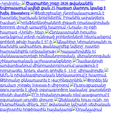
«Կոմոյին»
Ծայրահեղ շոգը 2026 թվականին
Եվրոպայում ավելի քան 25 հազար մարդու կյանք է
խլել. Bloomberg
Փեզեշքիանը շնորհակալություն է
հայտնել հարևան երկրներին՝ Իրանին աջակցելու
համար
Կոնֆերենցիաների լիգայի որակավորման
երրորդ փուլի առաջին խաղում «Նոան» ոչ-ոքի
խաղաց «Սյոնի» հետ
Հնդկաստանի հյուսիս-
արևելքում տեղի ունեցած ջրհեղեղների հետևանքով
զոհերի թիվը հասել է 97-ի
Անահիտ Կիրակոսյանի ու
նախկին ամուսինու թանկարժեք նվերը՝ դստեր
հարսանիքին (տեսանյութ)
Կապահովվեն 61
մանկապարտեզի հիմնանորոգման, վերանորոգման
շինարարական աշխատանքները
Դամասկոսի
արվարձանում միկրոավտոբուսում պայթյուն է
որոտացել․ երկու մարդ զոհվել է, 13-ը՝ վիրավորվել
ԱՄՆ-ն դիվանագիտական ներկայացում է խաղում.
Թեհրանը քննադատել է Վաշինգտոնին
Փորձել են
գումար շորթել Telegram-ի միջոցով
Ուռուցքաբանը
զգուշացրել է վեյփ օգտագործող կանանց՝ քաղցկեղի
ռիսկի մասին
Ո՞ր հիվանդության դեմ պայքարում է
օգտակար սուրճի մրուրը
Զելենսկին հույս ունի, որ
Ուկրաինան մինչև 2027 թվականը կմշակի սեփական
բալիստիկ հրթիռային համակարգ
Օդանավում