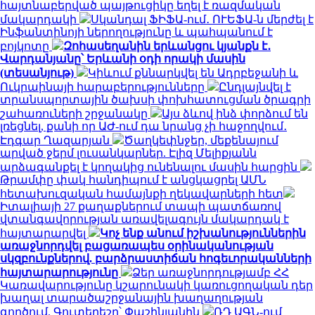
հայտնաբերված պայթուցիկը եղել է ռազմական
մակարդակի
Սկանդալ ՖԻՖԱ-ում․ ՈՒԵՖԱ-ն մերժել է
Ինֆանտինոյի ներողությունը և պահպանում է
բոյկոտը
Զոհասեղանին երևանցու կյանքն է․
Վարդանյանը՝ Երևանի օդի որակի մասին
(տեսանյութ)
Կիևում քննարկվել են Ադրբեջանի և
Ուկրաինայի հարաբերությունները
Ընդլայնվել է
տրանսպորտային ծախսի փոխհատուցման ծրագրի
շահառուների շրջանակը
Այս ձևով ինձ փորձում են
լռեցնել, քանի որ ԱԺ-ում դա նրանց չի հաջողվում․
Էդգար Ղազարյան
Ծաղկեփնջեր, մեքենայում
արված ջերմ լուսանկարներ. Էլիզ Մելիքյանն
արձագանքել է կողակից ունենալու մասին հարցին
Թրամփը փակ հանդիպում է անցկացրել ԱՄՆ
հետախուզական համայնքի ղեկավարների հետ
Իտալիայի 27 քաղաքներում տապի պատճառով
վտանգավորության առավելագույն մակարդակ է
հայտարարվել
Կոչ ենք անում իշխանություններին
առաջնորդվել բացառապես օրինականության
սկզբունքներով. բարձրաստիճան հոգեւորականների
հայտարարությունը
Ձեր առաջնորդությամբ ՀՀ
Կառավարությունը կշարունակի կառուցողական դեր
խաղալ տարածաշրջանային խաղաղության
գործում. Գուտերեշը՝ Փաշինյանին
ՌԴ ԱԳՆ-ում