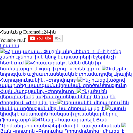
Հետևե՛ք Euromedia24-ին
Youtube-ում`
Լրահոս
«Հրապարակ»․ Փաշինյանը «հետեւում» է իրենց
շների էջերին, իսկ կնոջ եւ դուստրերի էջերին չի
հետեւում
«Հրապարակ»․ Ամեն մեկն իր
համակարգում «ցար ի բոգ է» իրեն զգում
Ում շքեղ
նորոգված աշխատասենյակն է տրամադրվել Արայիկ
Հարությունյանին. «Ժողովուրդ»
Ինչ ունեցվածքով
ավարտեց պատգամավորական գործունեությունը
Հայկ Սարգսյանը. «Ժողովուրդ»
Ինչպես են
վերաբաշխվել աշխատասենյակները Ազգային
ժողովում. «Ժողովուրդ»
Դերասանին մեղադրում են
մանկապղծության մեջ․ նա ձերբակալվել է
Ալսուն
կիսվել է ամառային հանգստի լուսանկարներով
(ֆոտոշարք)
«Ռեալը» հայտարարել է Յան
Դիոմանդեի տրանսֆերի մասին․ պաշտոնական
Յան Կոուտոն «Բորուսիա Դորտմունդից» միացել է