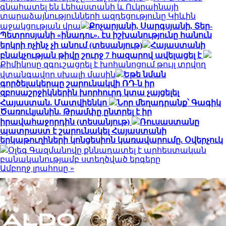
գնահատել են Լեհաստանի և Ուկրաինայի
տարաձայնությունների ազդեցությունը Կիևին
աջակցության վրա
Քոչարյանի, Սարգսյանի, Տեր-
Պետրոսյանի «ինադու». էս իշխանությունը հանուն
երկրի ոչինչ չի անում (տեսանյութ)
Հայաստանի
բնակչության թիվը շուրջ 7 հազարով ավելացել է
Քիմիկոսը զգուշացրել է խոհանոցում թույլ տրվող
վտանգավոր սխալի մասին
Եթե նման
գործելակերպը շարունակվի ՌԴ-ն իր
զբոսաշրջիկներին խորհուրդ կտա չայցելել
Հայաստան. Մատվիենկո
Նոր մեղադրանք՝ Գագիկ
Ծառուկյանին. Թրամփը ընտրել է իր
իրավահաջորդին (տեսանյութ)
Ռուսաստանը
պատրաստ է շարունակել Հայաստանի
երկաթուղիների կոնցեսիոն կառավարումը. Օվերչուկ
Օլեգ Գազմանովը քննադատել է արհեստական
բանականությամբ ստեղծված երգերը
Ամբողջ լրահոսը »