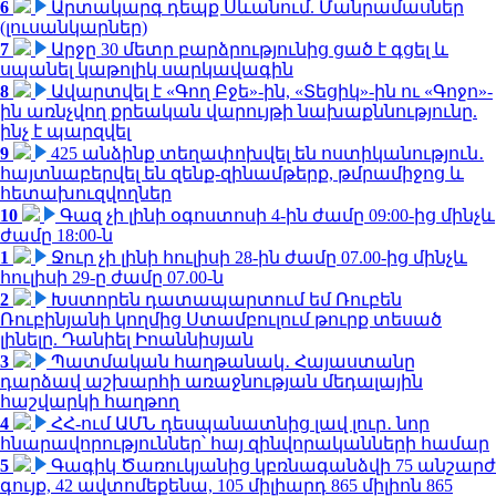
6
Արտակարգ դեպք Սևանում. Մանրամասներ
(լուսանկարներ)
7
Արջը 30 մետր բարձրությունից ցած է գցել և
սպանել կաթոլիկ սարկավագին
8
Ավարտվել է «Գող Բջե»-ին, «Տեցիկ»-ին ու «Գոջո»-
ին առնչվող քրեական վարույթի նախաքննությունը.
ինչ է պարզվել
9
425 անձինք տեղափոխվել են ոստիկանություն․
հայտնաբերվել են զենք-զինամթերք, թմրամիջոց և
հետախուզվողներ
10
Գազ չի լինի օգոստոսի 4-ին ժամը 09:00-ից մինչև
ժամը 18:00-ն
1
Ջուր չի լինի հուլիսի 28-ին ժամը 07.00-ից մինչև
հուլիսի 29-ը ժամը 07.00-ն
2
Խստորեն դատապարտում եմ Ռուբեն
Ռուբինյանի կողմից Ստամբուլում թուրք տեսած
լինելը. Դանիել Իոաննիսյան
3
Պատմական հաղթանակ․ Հայաստանը
դարձավ աշխարհի առաջնության մեդալային
հաշվարկի հաղթող
4
ՀՀ-ում ԱՄՆ դեսպանատնից լավ լուր․ նոր
հնարավորություններ՝ հայ զինվորականների համար
5
Գագիկ Ծառուկյանից կբռնագանձվի 75 անշարժ
գույք, 42 ավտոմեքենա, 105 միլիարդ 865 միլիոն 865