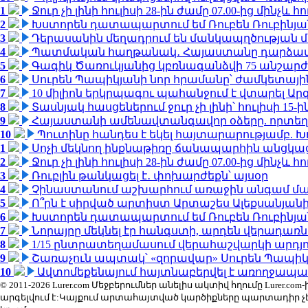
1
Ջուր չի լինի հուլիսի 28-ին ժամը 07.00-ից մինչև հո
2
Խստորեն դատապարտում եմ Ռուբեն Ռուբինյանի
3
Դերասանին մեղադրում են մանկապղծության մե
4
Պատմական հաղթանակ․ Հայաստանը դարձավ 
5
Գագիկ Ծառուկյանից կբռնագանձվի 75 անշարժ գո
6
Սուրեն Պապիկյանի նոր հրամանը՝ ժամկետային
7
10 միլիոն երկրպագու պահանջում է վտարել Արգ
8
Տասնյակ հասցեներում ջուր չի լինի՝ հուլիսի 15-ին
9
Հայաստանի ամենավտանգավոր օձերը. որտեղ
10
Պուտինը հանդես է եկել հայտարարությամբ. Խո
1
Սոչի մեկնող ինքնաթիռը ճանապարհին անցկացրե
2
Ջուր չի լինի հուլիսի 28-ին ժամը 07.00-ից մինչև հո
3
Ռուբլին թանկացել է․ փոխարժեքն՝ այսօր
4
Չինաստանում աշխարհում առաջին անգամ մա
5
Ո՞րն է սիրված արտիստ Արտաշես Ալեքսանյա
6
Խստորեն դատապարտում եմ Ռուբեն Ռուբինյանի
7
Նորայրը մեկնել էր հանգստի, արդեն վերադառն
8
1/15 ընտրատեղամասում վերահաշվարկի արդյուն
9
Շառաչուն ապտակ՝ «զորավար» Սուրեն Պապի
10
Ավտոմեքենայում հայտնաբերվել է առողջապա
© 2011-2026 Lurer.com Մեջբերումներ անելիս ակտիվ հղումը Lure
արգելվում է:Կայքում արտահայտված կարծիքները պարտադիր չ