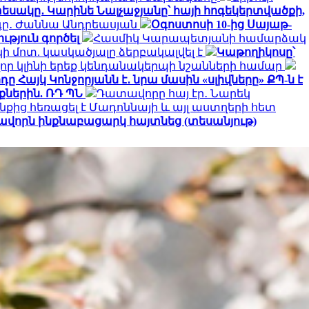
եսակը․ Կարինե Նալչաջյանը՝ հայի հոգեկերտվածքի,
րգը․ Ժաննա Անդրեասյան
Օգոստոսի 10-ից Սայաթ-
ւթյուն գործել
Հասմիկ Կարապետյանի համարձակ
 մոտ. կասկածյալը ձերբակալվել է
Կաթողիկոսը՝
որ կլինի երեք կենդանակերպի նշանների համար
ը Հայկ Կոնջորյանն է․ նրա մասին «սլիվները» ՔՊ-ն է
ներին. ՌԴ ՊՆ
Դատավորը հայ էր․ Նարեկ
նքից հեռացել է Մադոննայի և այլ աստղերի հետ
ավորն ինքնաբացարկ հայտնեց (տեսանյութ)