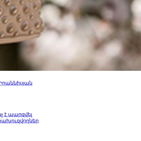
 Իոաննիսյան
նչ է պարզվել
ետախուզվողներ