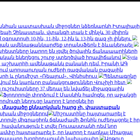
նիան պատասխան միջոցներ կձեռնարկի Իտալիայի
 դեպի Չինաստան․ վտանգի տակ է մինչև 30 միլիոն
ստոսի 10-ին, 11-ին, 12-ին և 13-ին գազ չի լինելու
թյան ամենաթանկարժեք տրանսֆերն է ձևակերպել
եստները կարող են լցվել ծովային ճանապարհների
կան եկեղեցու շուրջ ստեղծված իրավիճակով
Syria
երը աշխարհի ամենաթանկ բանակի դեմ. Իրանի ԱԳ
նում պրոսաուդյան ուժերի ռազմական բազային
արի և ընդմիշտ «Ռեալում»․ Վինիսիուս
Պենտագոնը
ում են կարևոր բանակցություններ Վուչիչի հետ
 ուշուիստները 37 մեդալ են նվաճել միջազգային
Ֆյոդորովը փորձում է Մասկին համոզել, որ աջակցի
որմուզի նեղուցը կարող է կորցնել իր
ջ, մնացածը քննարկման հարց չի․ փաստաբան
ասխան միջոցներով
Միշուստինը հայտարարել է
տորմը միգրացիոն ճգնաժամի ֆոնին ուժեղացրել է իր
հավանություն է տվել Ռուսաստանի դեմ նոր
ամփը հայտարարել է, որ կարող է դառնալ Միացյալ
երիտասարդ խորհրդարանի նախագահը
Արթուր