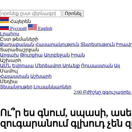
Հայերեն
Русский
English
Լրահոս
Ըստ թեմաների
Քաղաքական
Հասարակություն
Տնտեսություն
Իրավո
Տարածաշրջան
Արցախ
Թուրքիա
Ադրբեջան
Իրան
Աշխարհ
ԱՄՆ
Եվրոպա
Մերձավոր Արևելք
Ռուսաստան
Այլ
Մամուլ
Հայաստան
Աշխարհ
Մեդիա
Տեսանյութեր
Լուսանկարներ
2:00
Բժիշկը զգուշացրել է 1 ամիս 
Ու՞ր ես գնում, սպասի, աս
զուգարանում գլխուդ չեն 