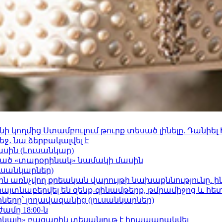
 կողմից Ստամբուլում թուրք տեսած լինելը. Դանիել
ջ․ նա ձերբակալվել է
ասին (Լուսանկար)
ացած «տարօրինակ» նամակի մասին
ւսանկարներ)
ո»-ին առնչվող քրեական վարույթի նախաքննությունը. ի
 հայտնաբերվել են զենք-զինամթերք, թմրամիջոց և հ
երը՝ լողավազանից (լուսանկարներ)
ժամը 18:00-ն
որկայի» բացառիկ տեսանյութ է հրապարակվել