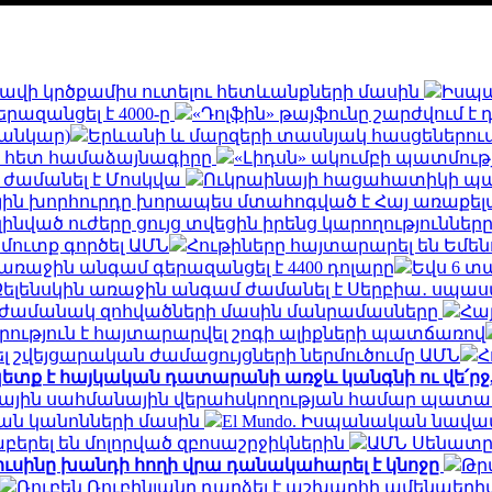
և հավի կրծքամիս ուտելու հետևանքների մասին
Իսպա
երազանցել է 4000-ը
«Դոլֆին» թայֆունը շարժվում է
սանկար)
Երևանի և մարզերի տասնյակ հասցեներում օգո
ի հետ համաձայնագիրը
«Լիդսն» ակումբի պատմու
 ժամանել է Մոսկվա
Ուկրաինայի հացահատիկի պահ
ին խորհուրդը խորապես մտահոգված է Հայ առաքելա
զինված ուժերը ցույց տվեցին իրենց կարողությունն
 մուտք գործել ԱՄՆ
Հութիները հայտարարել են Եմե
եր առաջին անգամ գերազանցել է 4400 դոլարը
Եվս 6 տ
Զելենսկին առաջին անգամ ժամանել է Սերբիա․ սպասվ
ն ժամանակ զոհվածների մասին մանրամասները
Հայ
րություն է հայտարարվել շոգի ալիքների պատճառով
 շվեյցարական ժամացույցների ներմուծումը ԱՄՆ
Հ
ետք է հայկական դատարանի առջև կանգնի ու վե՛ր
ալիային սահմանային վերահսկողության համար պատ
ան կանոնների մասին
El Mundo. Իսպանական նավա
երել են մոլորված զբոսաշրջիկներին
ԱՄՆ Սենատը 
ուսինը խանդի հողի վրա դանակահարել է կնոջը
Թր
Ռուբեն Ռուբինյանը դարձել է աշխարհի ամենա