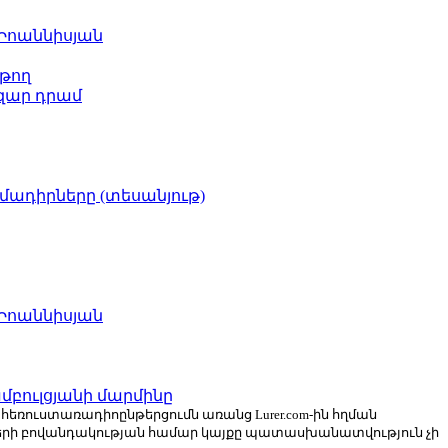
 Իոաննիսյան
թող
ազար դրամ
իմադիրները (տեսանյութ)
 Իոաննիսյան
բուլցյանի մարմինը
ն հեռուստառադիոընթերցումն առանց Lurer.com-ին հղման
ների բովանդակության համար կայքը պատասխանատվություն չի