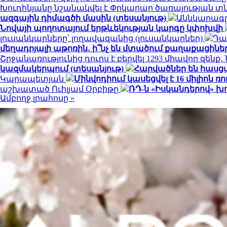
Խուդինյանը նշանակվել է Փրկարար ծառայության 
ազգային դիմագծի մասին (տեսանյութ)
Աննկարագրե
Նովայի պողոտայում երթևեկության կարգը կփոխվի
լուսանկարները՝ լողավազանից (լուսանկարներ)
Դա
մեղադրյալի աթոռին․ ի՞նչ են մտածում քաղաքացինե
Շրջանառությունից դուրս է բերվել 1293 միավոր զենք
կազմակերպում (տեսանյութ)
Հարվածներ են հասց
Կարապետյան
Մինվոդիում կասեցվել է 16 միլիո
աշխատած Ուիլյամ Օրբիթը
ՌԴ-ն «Իսկանդերով» խ
Ամբողջ լրահոսը »