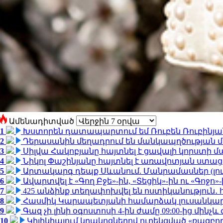
Ամենադիտված
1
Խստորեն դատապարտում եմ Ռուբեն Ռուբինյանի
2
Դերասանին մեղադրում են մանկապղծության մե
3
Սիլվա Հակոբյանը հայտնել է ցավալի կորստի մ
4
Նիկոլ Փաշինյանը հայտնել է առավոտյան ստ
5
Արտակարգ դեպք Սևանում. Մանրամասներ (լո
6
Ավարտվել է «Գող Բջե»-ին, «Տեցիկ»-ին ու «Գոջ
7
425 անձինք տեղափոխվել են ոստիկանություն․
8
Հասմիկ Կարապետյանի համարձակ լուսանկարն
9
Գազ չի լինի օգոստոսի 4-ին ժամը 09:00-ից մինչև 
10
Կիլիկիայում կրակոցներով ուղեկցված «ռազբ