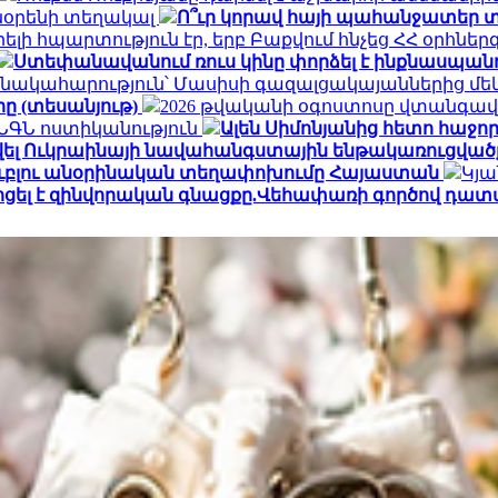
տնօրենի տեղակալ
Ո՞ւր կորավ հայի պահանջատեր տ
լի հպարտություն էր, երբ Բաքվում հնչեց ՀՀ օրհնե
Ստեփանավանում ռուս կինը փորձել է ինքնասպանո
նակահարություն՝ Մասիսի գազալցակայաններից մեկի
րը (տեսանյութ)
2026 թվականի օգոստոսը վտանգավ
․ ՆԳՆ ոստիկանություն
Ալեն Սիմոնյանից հետո հաջորդ
վել Ուկրաինայի նավահանգստային ենթակառուցվածք
ն ռուբլու անօրինական տեղափոխումը Հայաստան
Կյա
ոցել է զինվորական գնացքը.Վեհափառի գործով դատ