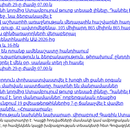
ւլիսի 29-ը ժամը 07.00-ն
 կողմից Ստամբուլում թուրք տեսած լինելը. Դանիել
ջ․ նա ձերբակալվել է
աշխարհի առաջնության մեդալային հաշվարկի հաղ
ւյք, 42 ավտոմեքենա, 105 միլիարդ 865 միլիոն 865 հ
 զինծառայողների վերաբերյալ
ենտինային ԱԱ-2026-ից
 և 16-ին
 են դրանք ամենաշատը հանդիպում
ւզարկություն և ձերբակալություն․ թիրախում՝ ընդդ
լ է մեկ օր, սակայն տեղ չի հասել
ւլիսի 29-ը ժամը 07.00-ն
րդուն փոխպատվաստվել է խոզի մի քանի օրգան
նի մահվան պատճառը. հայտնի են մանրամասներ
 կողմից Ստամբուլում թուրք տեսած լինելը. Դանիել
ում է. նոր մանրամասներ՝ ողբերգական դեպքից
քում 19 քվեաթերթիկներից 7-ը ճանաչվել է վավեր
կյանին․ «Հրապարակ»
հության նախկին նախարար, վիրաբույժ Գագիկ Ստամ
r.com-ին պարտադիր է: Կայքի հոդվածների մասնակի կամ ամբողջակա
է, որ համընկնեն կայքի խմբագրության տեսակետի հետ:Գովազդ