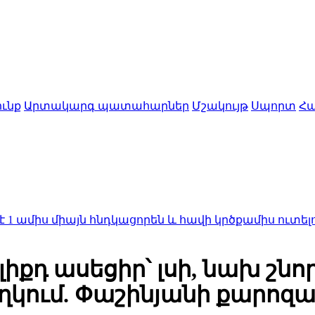
ւնք
Արտակարգ պատահարներ
Մշակույթ
Սպորտ
Հա
միայն հնդկացորեն և հավի կրծքամիս ուտելու հետևա
ելիքդ ասեցիր՝ լսի, նախ շն
զղկում. Փաշինյանի քարոզ