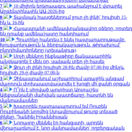
ժամկետային զինծառայողների վերաբերյալ
7
10 միլիոն երկրպագու պահանջում է վտարել
Արգենտինային ԱԱ-2026-ից
8
Տասնյակ հասցեներում ջուր չի լինի՝ հուլիսի 15-
ին և 16-ին
9
Հայաստանի ամենավտանգավոր օձերը. որտեղ
են դրանք ամենաշատը հանդիպում
10
Պուտինը հանդես է եկել հայտարարությամբ.
Խուզարկություն և ձերբակալություն․ թիրախում՝
ընդդիմադիրները (տեսանյութ)
1
Սոչի մեկնող ինքնաթիռը ճանապարհին
անցկացրել է մեկ օր, սակայն տեղ չի հասել
2
Ջուր չի լինի հուլիսի 28-ին ժամը 07.00-ից մինչև
հուլիսի 29-ը ժամը 07.00-ն
3
Չինաստանում աշխարհում առաջին անգամ
մարդուն փոխպատվաստվել է խոզի մի քանի օրգան
4
Ո՞րն է սիրված արտիստ Արտաշես
Ալեքսանյանի մահվան պատճառը. հայտնի են
մանրամասներ
5
Խստորեն դատապարտում եմ Ռուբեն
Ռուբինյանի կողմից Ստամբուլում թուրք տեսած
լինելը. Դանիել Իոաննիսյան
6
Նորայրը մեկնել էր հանգստի, արդեն
վերադառնում է. նոր մանրամասներ՝ ողբերգական