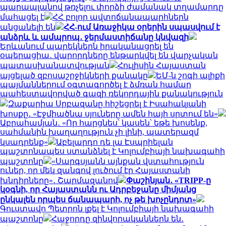
պարապլանով թռչելու փորձի ժամանակ տղամարդը
մահացել է
ՀՀ բոլոր ավտոճանապարհներն
անցանելի են
ՀՀ-ում Առաջիկա օրերին սպասվում է
անձրև և ամպրոպ․ ջերմաստիճանը կնվազի
Երևանում պարեկներն իրականացրել են
օպերացիա․ վարորդները ենթարկվել են վարչական
պատասխանատվության
Հուլիսին Հայաստան
այցելած զբոսաշրջիկների քանակը
ԵՄ-ն շոգի ալիքի
պայմաններում օգտագործել է ձմռան համար
պահեստավորված գազի ռեկորդային քանակություն
Զաքարիա Սրբազանը հիշեցրել է Իսահակյանի
խոսքը․ «Էջմիածնա սյուները ամեն հայի սրտում են»
Աբրահամյան․ «Որ հարցնես՝ կասեն՝ եթե խոսենք,
սահմանին խաղաղություն չի լինի, պատերազմ
կսադրենք»
Աբելարդո դե լա Էսպրիելան
պաշտոնապես ստանձնել է Կոլումբիայի նախագահի
պաշտոնը
«Սարգսյանն այնքան վստահություն
ուներ, որ մեկ զանգով լուծում էր Հայաստանի
խնդիրները»․ Շարմազանով
Փաշինյան․ «TRIPP-ը
կօգնի, որ Հայաստանն ու Ադրբեջանը միմյանց
ընկալեն որպես ճանապարհ, ոչ թե խոչընդոտ»
Գուստավո Պետրոն լքել է Կոլումբիայի նախագահի
պաշտոնը
Հաջորդը զինվորականներն են․