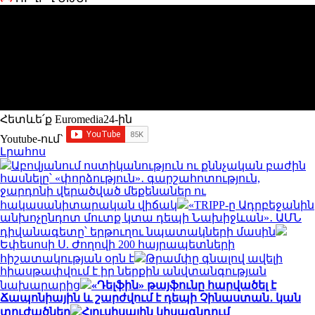
Հետևե՛ք Euromedia24-ին
Youtube-ում`
Լրահոս
Աբովյանում ոստիկանություն ու քննչական բաժին
հասնելը՝ «փորձություն»․ գարշահոտություն,
ջարդոնի վերածված մեքենաներ ու
հակասանիտարական վիճակ
«TRIPP-ը Ադրբեջանին
անխոչընդոտ մուտք կտա դեպի Նախիջևան»․ ԱՄՆ
դիվանագետը՝ երթուղու նպատակների մասին
Եփեսոսի Ս. Ժողովի 200 հայրապետների
հիշատակության օրն է
Թրամփը գնալով ավելի
հիասթափվում է իր ներքին անվտանգության
նախարարից
«Դելֆին» թայֆունը հարվածել է
Ճապոնիային և շարժվում է դեպի Չինաստան․ կան
տուժածներ
Հյուսիսային կիսագնդում