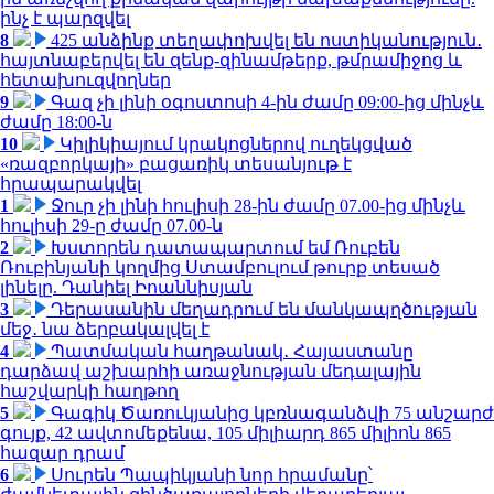
ինչ է պարզվել
8
425 անձինք տեղափոխվել են ոստիկանություն․
հայտնաբերվել են զենք-զինամթերք, թմրամիջոց և
հետախուզվողներ
9
Գազ չի լինի օգոստոսի 4-ին ժամը 09:00-ից մինչև
ժամը 18:00-ն
10
Կիլիկիայում կրակոցներով ուղեկցված
«ռազբորկայի» բացառիկ տեսանյութ է
հրապարակվել
1
Ջուր չի լինի հուլիսի 28-ին ժամը 07.00-ից մինչև
հուլիսի 29-ը ժամը 07.00-ն
2
Խստորեն դատապարտում եմ Ռուբեն
Ռուբինյանի կողմից Ստամբուլում թուրք տեսած
լինելը. Դանիել Իոաննիսյան
3
Դերասանին մեղադրում են մանկապղծության
մեջ․ նա ձերբակալվել է
4
Պատմական հաղթանակ․ Հայաստանը
դարձավ աշխարհի առաջնության մեդալային
հաշվարկի հաղթող
5
Գագիկ Ծառուկյանից կբռնագանձվի 75 անշարժ
գույք, 42 ավտոմեքենա, 105 միլիարդ 865 միլիոն 865
հազար դրամ
6
Սուրեն Պապիկյանի նոր հրամանը՝