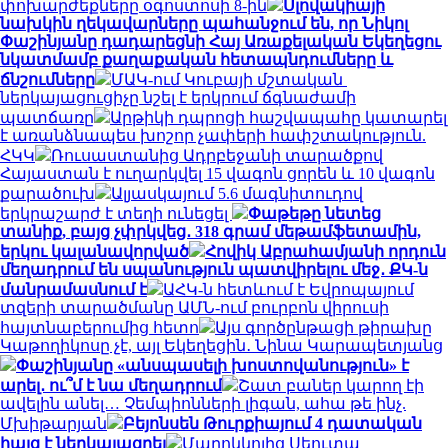
փոխարժեքները օգոստոսի 8-ին
Սլովակիայի
նախկին ղեկավարները պահանջում են, որ Նիկոլ
Փաշինյանը դադարեցնի Հայ Առաքելական Եկեղեցու
նկատմամբ քաղաքական հետապնդումները և
ճնշումները
ՄԱԿ-ում Կուբայի մշտական ​​
ներկայացուցիչը նշել է երկրում ճգնաժամի
պատճառը
Արթիկի դպրոցի հաշվապահը կատարել
է առանձնապես խոշոր չափերի հափշտակություն.
ՀԿԿ
Ռուսաստանից Ադրբեջանի տարածքով
Հայաստան է ուղարկվել 15 վագոն ցորեն և 10 վագոն
քարածուխ
Ալյասկայում 5.6 մագնիտուդով
երկրաշարժ է տեղի ունեցել
Փաթեթը նետեց
տանիք, բայց չփրկվեց․ 318 գրամ մեթամֆետամին,
երկու կալանավորված
Հովիկ Աբրահամյանի որդուն
մեղադրում են սպանություն պատվիրելու մեջ․ ՔԿ-ն
մանրամասնում է
ԱՀԿ-ն հետևում է Եվրոպայում
տզերի տարածմանը ԱՄՆ-ում բուրբոն վիրուսի
հայտնաբերումից հետո
Այս գործընթացի թիրախը
Կաթողիկոսը չէ, այլ Եկեղեցին․ Նինա Կարապետյանց
Փաշինյանը «անսպասելի խոստովանություն» է
արել․ ու՞մ է նա մեղադրում
Շատ բաներ կարող էի
ավելին անել… Չեմպիոնների լիգան, ահա թե ինչ.
Մխիթարյան
Բեյոնսեն Թուրքիայում 4 դատական
հայց է ներկայացրել
Մարոկկոյից Սեուտա