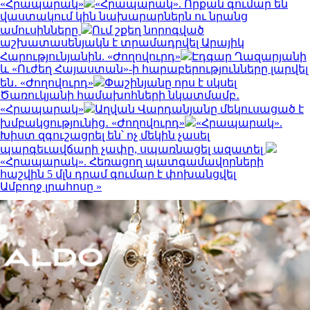
«Հրապարակ»
«Հրապարակ». Որքան գումար են
վաստակում կին նախարարներն ու նրանց
ամուսինները
Ում շքեղ նորոգված
աշխատասենյակն է տրամադրվել Արայիկ
Հարությունյանին. «Ժողովուրդ»
Էդգար Ղազարյանի
և «Ուժեղ Հայաստան»-ի հարաբերությունները լարվել
են․ «Ժողովուրդ»
Փաշինյանը որս է սկսել
Ծառուկյանի համախոհների նկատմամբ․
«Հրապարակ»
Աղվան Վարդանյանը մեկուսացած է
խմբակցությունից․ «Ժողովուրդ»
«Հրապարակ».
Խիստ զգուշացրել են՝ ոչ մեկին չասել
պարգեւավճարի չափը, սպառնացել ազատել
«Հրապարակ». Հեռացող պատգամավորների
հաշվին 5 մլն դրամ գումար է փոխանցվել
Ամբողջ լրահոսը »