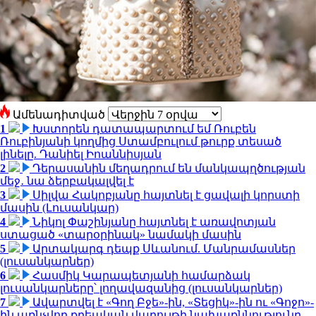
Ամենադիտված
1
Խստորեն դատապարտում եմ Ռուբեն
Ռուբինյանի կողմից Ստամբուլում թուրք տեսած
լինելը. Դանիել Իոաննիսյան
2
Դերասանին մեղադրում են մանկապղծության
մեջ․ նա ձերբակալվել է
3
Սիլվա Հակոբյանը հայտնել է ցավալի կորստի
մասին (Լուսանկար)
4
Նիկոլ Փաշինյանը հայտնել է առավոտյան
ստացած «տարօրինակ» նամակի մասին
5
Արտակարգ դեպք Սևանում. Մանրամասներ
(լուսանկարներ)
6
Հասմիկ Կարապետյանի համարձակ
լուսանկարները՝ լողավազանից (լուսանկարներ)
7
Ավարտվել է «Գող Բջե»-ին, «Տեցիկ»-ին ու «Գոջո»-
ին առնչվող քրեական վարույթի նախաքննությունը.