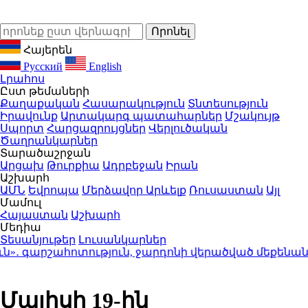
Հայերեն
Русский
English
Լրահոս
Ըստ թեմաների
Քաղաքական
Հասարակություն
Տնտեսություն
Իրավունք
Արտակարգ պատահարներ
Մշակույթ
Սպորտ
Հարցազրույցներ
Վերլուծական
Ծաղրանկարներ
Տարածաշրջան
Արցախ
Թուրքիա
Ադրբեջան
Իրան
Աշխարհ
ԱՄՆ
Եվրոպա
Մերձավոր Արևելք
Ռուսաստան
Այլ
Մամուլ
Հայաստան
Աշխարհ
Մեդիա
Տեսանյութեր
Լուսանկարներ
ւն»․ գարշահոտություն, ջարդոնի վերածված մեքենա
Մայիսի 19-ին