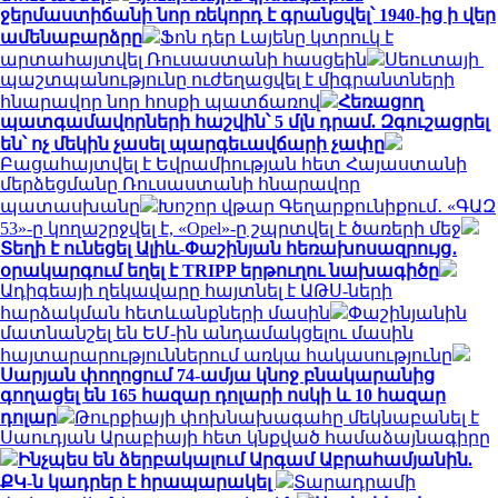
ջերմաստիճանի նոր ռեկորդ է գրանցվել՝ 1940-ից ի վեր
ամենաբարձրը
Ֆոն դեր Լայենը կտրուկ է
արտահայտվել Ռուսաստանի հասցեին
Սեուտայի ​​
պաշտպանությունը ուժեղացվել է միգրանտների
հնարավոր նոր հոսքի պատճառով
Հեռացող
պատգամավորների հաշվին՝ 5 մլն դրամ. Զգուշացրել
են՝ ոչ մեկին չասել պարգեւավճարի չափը
Բացահայտվել է Եվրամիության հետ Հայաստանի
մերձեցմանը Ռուսաստանի հնարավոր
պատասխանը
Խոշոր վթար Գեղարքունիքում․ «ԳԱԶ
53»-ը կողաշրջվել է, «Opel»-ը շպրտվել է ծառերի մեջ
Տեղի է ունեցել Ալիև-Փաշինյան հեռախոսազրույց․
օրակարգում եղել է TRIPP երթուղու նախագիծը
Ադիգեայի ղեկավարը հայտնել է ԱԹՍ-ների
հարձակման հետևանքների մասին
Փաշինյանին
մատնանշել են ԵՄ-ին անդամակցելու մասին
հայտարարություններում առկա հակասությունը
Սարյան փողոցում 74-ամյա կնոջ բնակարանից
գողացել են 165 հազար դոլարի ոսկի և 10 հազար
դոլար
Թուրքիայի փոխնախագահը մեկնաբանել է
Սաուդյան Արաբիայի հետ կնքված համաձայնագիրը
Ինչպես են ձերբակալում Արգամ Աբրահամյանին.
ՔԿ-ն կադրեր է հրապարակել
Տարադրամի