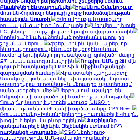
Սայաթ Նովայի բարձրահարկ շենքերից մեկում.
Բնակիչներ են տարհանվել
Իրանն ու Օմանը շատ
մոտ են Հորմուզի նեղուցի շուրջ համաձայնության
հասնելուն․ Արաղչի
Եվրամիության պայքարը
ռուսական գազի դեմ դանդաղել է
Մեդվեդևը խոսել
է Զելենսկու «գարշելի կարիերայի» ավարտի մասին
Որոնվում է նախաձեռնված քրեական վարույթի
շրջանակներում
Հիշեք, տիկին․ կան մայրեր, որ
հնարավորություն չեն ունեցել վերջին անգամ
համբուրելու իրենց որդու ճակատը. զոհվածի մայրը՝
ՔՊ-ական պատգամավորին
Ռուբիո․ ԱՄՆ-ը 201 մլն
դոլար է հատկացրել TRIPP-ի և Միջին միջանցքի
զարգացման համար
Վրաստանի վարչապետը
Սաակաշվիլուն անվանել է «խայտառակ կեղտոտ
օտարերկրյա գործակալ» և մեղադրել պատերազմ
սանձազերծելու մեջ
Սերբիայում աջակցել են
Ուկրաինայի տարածքային ամբողջականությանը
Պուտինը կարող է փորձել ստուգել ՆԱՏՕ-ի
միասնությունն ու Թրամփի արձագանքը. CBS News
Ռուսաստանը «Իսկանդերներով» հարվածել է Կիևին․
խոցվել է երկու կարևոր օբյեկտ
Փաշինյանը
զանգահարել է Ալիևին. Զելենսկին մտնում է ՌԴ
դաշնակցի «տարածք»
ՉԹՕ-ների շուրջ
դավադրություն․ ԱՄՆ-ում այլմոլորակային