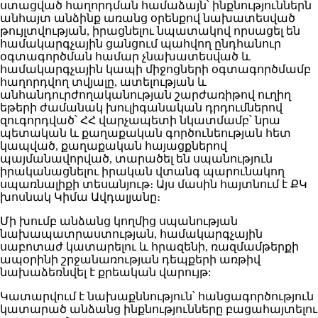
ստացված հաղորդման համաձայն՝ ինքնություններն
անհայտ անձինք առանց օրենքով նախատեսված
թույլտվության, իրացնելու նպատակով որսացել են
համակարգչային ցանցում պահվող ընդհանուր
օգտագործման համար չնախատեսված և
համակարգչային կապի միջոցների օգտագործմամբ
հաղորդվող տվյալը, ատելության և
անհանդուրժողականության շարժառիթով ուղիղ
եթերի ժամանակ խուլիգանական դրդումներով
զուգորդված՝ ՀՀ վարչապետի նկատմամբ՝ նրա
պետական և քաղաքական գործունեության հետ
կապված, քաղաքական հայացքներով
պայմանավորված, տարածել են սպանություն
իրականացնելու իրական վտանգ պարունակող
սպառնալիքի տեսանյութ։ Այս մասին հայտնում է ՔԿ
խոսնակ Կիմա Ավդալյանը։
Մի խումբ անձանց կողմից սպանության
նախապատրաստության, համակարգչային
սաբոտաժ կատարելու և հրազենի, ռազմամթերքի
ապօրինի շրջանառության դեպքերի առթիվ
նախաձեռնվել է քրեական վարույթ:
Կատարվում է նախաքննություն՝ հանցագործություն
կատարած անձանց ինքնությունները բացահայտելու