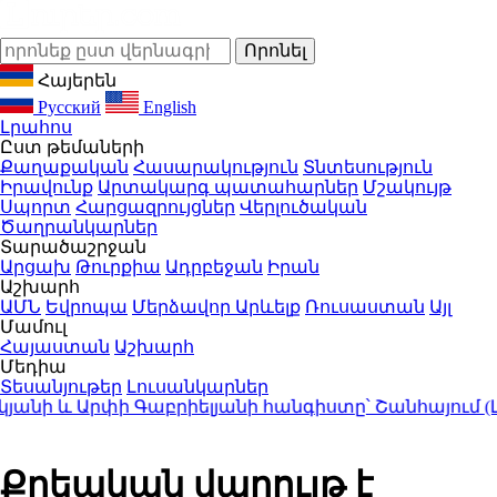
Հայերեն
Русский
English
Լրահոս
Ըստ թեմաների
Քաղաքական
Հասարակություն
Տնտեսություն
Իրավունք
Արտակարգ պատահարներ
Մշակույթ
Սպորտ
Հարցազրույցներ
Վերլուծական
Ծաղրանկարներ
Տարածաշրջան
Արցախ
Թուրքիա
Ադրբեջան
Իրան
Աշխարհ
ԱՄՆ
Եվրոպա
Մերձավոր Արևելք
Ռուսաստան
Այլ
Մամուլ
Հայաստան
Աշխարհ
Մեդիա
Տեսանյութեր
Լուսանկարներ
ի և Արփի Գաբրիելյանի հանգիստը՝ Շանհայում (Լու
Քրեական վարույթ է