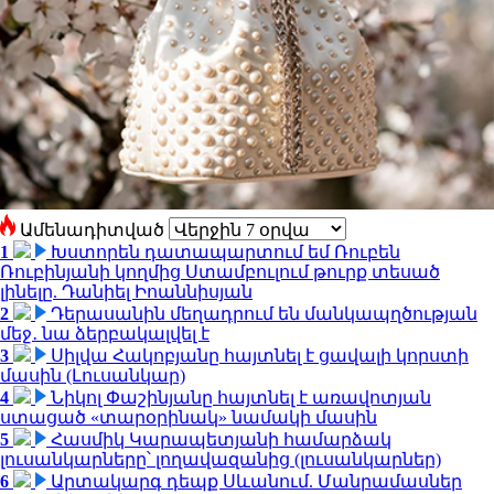
Ամենադիտված
1
Խստորեն դատապարտում եմ Ռուբեն
Ռուբինյանի կողմից Ստամբուլում թուրք տեսած
լինելը. Դանիել Իոաննիսյան
2
Դերասանին մեղադրում են մանկապղծության
մեջ․ նա ձերբակալվել է
3
Սիլվա Հակոբյանը հայտնել է ցավալի կորստի
մասին (Լուսանկար)
4
Նիկոլ Փաշինյանը հայտնել է առավոտյան
ստացած «տարօրինակ» նամակի մասին
5
Հասմիկ Կարապետյանի համարձակ
լուսանկարները՝ լողավազանից (լուսանկարներ)
6
Արտակարգ դեպք Սևանում. Մանրամասներ