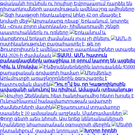
թվականի հունիսն ու հուլիսը Եվրոպայում դարձել են
դիտարկումների պատմության ամենաշոգ ամիսները
Տզի խայթոցի հետևանքով կինը 42 օր մնացել է
կոմայի մեջ
Արտակարգ դեպք՝ Երևանում․ կոտրել
են «Հույս բոլոր մարդկանց» հիմնադրամի շենքի
պատուհաններն ու դռները
Երևանում և
մարզերում երկար ժամանակ լույս չի լինելու
ԱՄՆ-ի
ոստիկանությունը բացահայտել է, թե որ
ֆուտբոլիստն է ամենաշատը uպառնալիքներ ստացել
ԱԱ-2026-ի ժամանակ
ՏԱՍՍ․ ԱՄՆ հատուկ
բանագնացներն առաջիկա 10 օրում կարող են այցելել
Կիև և Մոսկվա
Ինֆլուենսերներին կտուգանեն $5000
քաղաքական գովազդի համար
Մեդվեդևը
Արևմուտքի առաջնորդներին զգուշացրել է
հատուցման մասին
Դու ո՞վ ես, որ Կաթողիկոսին
ավազանի անունով ես դիմում․ Ամալյան (տեսանյութ)
Վուչիչը Զելենսկու հետ հանդիպումից հետո խոսել է
Ուկրաինայում հակամարտության ավարտի
ժամկետների մասին
Բելառուսում տղամարդը
սպանել է 10 ամսական աղջկան. Մանրամասներ
Փողը գետի պես կհոսի. Այս երեք կենդանակերպի
նշանները կհարստանան օգոստոսի վերջին
Մեսիի
ընտանիքում՝ ցավալի կորուստ
Խոշոր հրդեհ