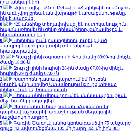
(լուսանկարներ)
7
Ավարտվել է «Գող Բջե»-ին, «Տեցիկ»-ին ու «Գոջո»-
ին առնչվող քրեական վարույթի նախաքննությունը.
ինչ է պարզվել
8
425 անձինք տեղափոխվել են ոստիկանություն․
հայտնաբերվել են զենք-զինամթերք, թմրամիջոց և
հետախուզվողներ
9
Կիլիկիայում կրակոցներով ուղեկցված
«ռազբորկայի» բացառիկ տեսանյութ է
հրապարակվել
10
Գազ չի լինի օգոստոսի 4-ին ժամը 09:00-ից մինչև
ժամը 18:00-ն
1
Ջուր չի լինի հուլիսի 28-ին ժամը 07.00-ից մինչև
հուլիսի 29-ը ժամը 07.00-ն
2
Խստորեն դատապարտում եմ Ռուբեն
Ռուբինյանի կողմից Ստամբուլում թուրք տեսած
լինելը. Դանիել Իոաննիսյան
3
Դերասանին մեղադրում են մանկապղծության
մեջ․ նա ձերբակալվել է
4
Պատմական հաղթանակ․ Հայաստանը
դարձավ աշխարհի առաջնության մեդալային
հաշվարկի հաղթող
5
Գագիկ Ծառուկյանից կբռնագանձվի 75 անշարժ
գույք, 42 ավտոմեքենա, 105 միլիարդ 865 միլիոն 865