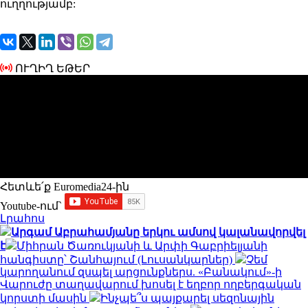
ուղղությամբ:
ՈՒՂԻՂ ԵԹԵՐ
Հետևե՛ք Euromedia24-ին
Youtube-ում`
Լրահոս
Արգամ Աբրահամյանը երկու ամսով կալանավորվել
է
Միհրան Ծառուկյանի և Արփի Գաբրիելյանի
հանգիստը՝ Շանհայում (Լուսանկարներ)
Չեմ
կարողանում զսպել արցունքներս. «Բանակում»-ի
Վարուժը տաղավարում խոսել է եղբոր ողբերգական
կորստի մասին
Ինչպե՞ս պայքարել սեզոնային