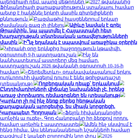
ալերգիայի դեմ. պարզ մեթոդներ
2027 թվականից
Ֆինլանդիայի քաղաքացիություն ստանալու համար
պետք է հանձնել երկրի մասին գիտելիքների
քննություն
Բազմաթիվ հասցեներում երկար
ժամանակ գազ չի լինելու
Ալիևը նամակ է գրել
Թրամփին․ նա պատմել է Հայաստանի հետ
խաղաղության տնտեսական առավելությունների
մասին
Ի՞նչ եղանակ է սպասվում առաջիկա օրերին
Կիրակի օրը երկնքից հաջողություն կթափվի․
օգոստոսի 9-ի աստղագուշակ
Ինչ են
կանխատեսում աստղերը մեզ համար.
աստղագուշակ 2026 թվականի օգոստոսի 10-16-ի
համար
«Շերեմետևո» օդանավակայանում երկու
ուղևորուհի վազելով դուրս է եկել թռիչքադաշտ
(տեսանյութ)
Ողբերգական դեպք՝ Երևանում
Ընդդիմադիրների վիճակը նախանձելի չէ. իրենց
առաջ փորձառու դեմագոգներ են (տեսանյութ)
Կարևոր չի ով ինչ ձեռք բերեց հերթական
քաղաքական պրոցեսից, ես միայն կորցրեցի.
Կարապետ Պողոսյան
«Ֆելոն հիվանդանոցից
պոնչիկ ա ուզել». Գոռ Հակոբյանը իր ձեռքով որդու
համար պոնչիկ է պատրաստել
Ամեն ինչ սկսվում է
հենց հիմա․ Այս կենդանակերպի նշանների համար
բացվում է կյանքի բոլորովին նոր փուլ
2026