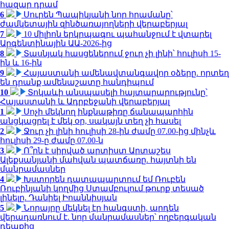
հազար դրամ
6
Սուրեն Պապիկյանի նոր հրամանը՝
ժամկետային զինծառայողների վերաբերյալ
7
10 միլիոն երկրպագու պահանջում է վտարել
Արգենտինային ԱԱ-2026-ից
8
Տասնյակ հասցեներում ջուր չի լինի՝ հուլիսի 15-
ին և 16-ին
9
Հայաստանի ամենավտանգավոր օձերը. որտեղ
են դրանք ամենաշատը հանդիպում
10
Տոկաևի անսպասելի հայտարարությունը՝
Հայաստանի և Ադրբեջանի վերաբերյալ
1
Սոչի մեկնող ինքնաթիռը ճանապարհին
անցկացրել է մեկ օր, սակայն տեղ չի հասել
2
Ջուր չի լինի հուլիսի 28-ին ժամը 07.00-ից մինչև
հուլիսի 29-ը ժամը 07.00-ն
3
Ո՞րն է սիրված արտիստ Արտաշես
Ալեքսանյանի մահվան պատճառը. հայտնի են
մանրամասներ
4
Խստորեն դատապարտում եմ Ռուբեն
Ռուբինյանի կողմից Ստամբուլում թուրք տեսած
լինելը. Դանիել Իոաննիսյան
5
Նորայրը մեկնել էր հանգստի, արդեն
վերադառնում է. նոր մանրամասներ՝ ողբերգական
դեպքից