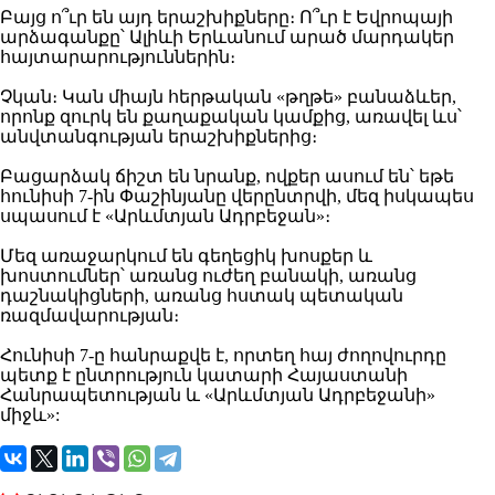
Բայց ո՞ւր են այդ երաշխիքները։ Ո՞ւր է Եվրոպայի
արձագանքը՝ Ալիևի Երևանում արած մարդակեր
հայտարարություններին։
Չկան։ Կան միայն հերթական «թղթե» բանաձևեր,
որոնք զուրկ են քաղաքական կամքից, առավել ևս՝
անվտանգության երաշխիքներից։
Բացարձակ ճիշտ են նրանք, ովքեր ասում են՝ եթե
հունիսի 7-ին Փաշինյանը վերընտրվի, մեզ իսկապես
սպասում է «Արևմտյան Ադրբեջան»։
Մեզ առաջարկում են գեղեցիկ խոսքեր և
խոստումներ՝ առանց ուժեղ բանակի, առանց
դաշնակիցների, առանց հստակ պետական
ռազմավարության։
Հունիսի 7-ը հանրաքվե է, որտեղ հայ ժողովուրդը
պետք է ընտրություն կատարի Հայաստանի
Հանրապետության և «Արևմտյան Ադրբեջանի»
միջև»: