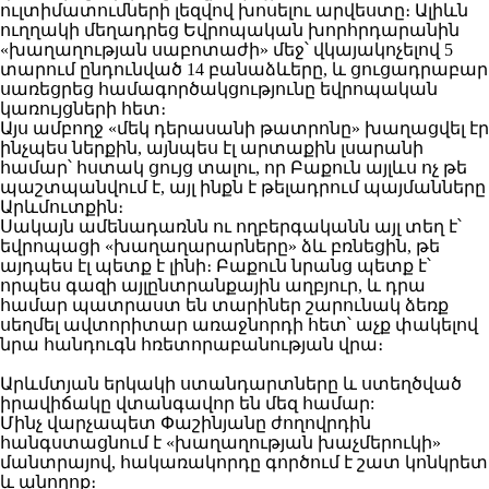
ուլտիմատումների լեզվով խոսելու արվեստը։ Ալիևն
ուղղակի մեղադրեց Եվրոպական խորհրդարանին
«խաղաղության սաբոտաժի» մեջ՝ վկայակոչելով 5
տարում ընդունված 14 բանաձևերը, և ցուցադրաբար
սառեցրեց համագործակցությունը եվրոպական
կառույցների հետ։
Այս ամբողջ «մեկ դերասանի թատրոնը» խաղացվել էր
ինչպես ներքին, այնպես էլ արտաքին լսարանի
համար՝ հստակ ցույց տալու, որ Բաքուն այլևս ոչ թե
պաշտպանվում է, այլ ինքն է թելադրում պայմանները
Արևմուտքին։
Սակայն ամենադառնն ու ողբերգականն այլ տեղ է՝
եվրոպացի «խաղաղարարները» ձև բռնեցին, թե
այդպես էլ պետք է լինի։ Բաքուն նրանց պետք է՝
որպես գազի այլընտրանքային աղբյուր, և դրա
համար պատրաստ են տարիներ շարունակ ձեռք
սեղմել ավտորիտար առաջնորդի հետ՝ աչք փակելով
նրա հանդուգն հռետորաբանության վրա։
Արևմտյան երկակի ստանդարտները և ստեղծված
իրավիճակը վտանգավոր են մեզ համար:
Մինչ վարչապետ Փաշինյանը ժողովրդին
հանգստացնում է «խաղաղության խաչմերուկի»
մանտրայով, հակառակորդը գործում է շատ կոնկրետ
և անողոք։