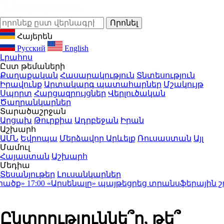
Հայերեն
Русский
English
Լրահոս
Ըստ թեմաների
Քաղաքական
Հասարակություն
Տնտեսություն
Իրավունք
Արտակարգ պատահարներ
Մշակույթ
Սպորտ
Հարցազրույցներ
Վերլուծական
Ծաղրանկարներ
Տարածաշրջան
Արցախ
Թուրքիա
Ադրբեջան
Իրան
Աշխարհ
ԱՄՆ
Եվրոպա
Մերձավոր Արևելք
Ռուսաստան
Այլ
Մամուլ
Հայաստան
Աշխարհ
Մեդիա
Տեսանյութեր
Լուսանկարներ
ք»
17:00
«Արսենալը» պայթեցրեց տրանսֆերային շուկան․ 
Ընտրություննե՞ր, թե՞