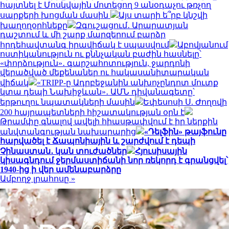
հայտնել է Մոսկվային մոտեցող 9 անօդաչու թռչող
սարքերի խոցման մասին
Այս տարի ե՞րբ կնշվի
խաղողօրհնեքը
Զգուշացում․ Արարատյան
դաշտում և մի շարք մարզերում բարձր
հրդեհավտանգ իրավիճակ է սպասվում
Աբովյանում
ոստիկանություն ու քննչական բաժին հասնելը՝
«փորձություն»․ գարշահոտություն, ջարդոնի
վերածված մեքենաներ ու հակասանիտարական
վիճակ
«TRIPP-ը Ադրբեջանին անխոչընդոտ մուտք
կտա դեպի Նախիջևան»․ ԱՄՆ դիվանագետը՝
երթուղու նպատակների մասին
Եփեսոսի Ս. Ժողովի
200 հայրապետների հիշատակության օրն է
Թրամփը գնալով ավելի հիասթափվում է իր ներքին
անվտանգության նախարարից
«Դելֆին» թայֆունը
հարվածել է Ճապոնիային և շարժվում է դեպի
Չինաստան․ կան տուժածներ
Հյուսիսային
կիսագնդում ջերմաստիճանի նոր ռեկորդ է գրանցվել՝
1940-ից ի վեր ամենաբարձրը
Ամբողջ լրահոսը »