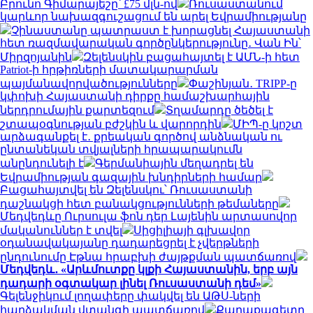
Բրունո Գիմարայեշը՝ £75 մլն-ով
Ռուսաստանում
կարևոր նախազգուշացում են արել Եվրամիությանը
Չինաստանը պատրաստ է խորացնել Հայաստանի
հետ ռազմավարական գործընկերությունը․ Վան Ին՝
Միրզոյանին
Զելենսկին բացահայտել է ԱՄՆ-ի հետ
Patriot-ի հրթիռների մատակարարման
պայմանավորվածությունները
Փաշինյան․ TRIPP-ը
կփոխի Հայաստանի դիրքը համաշխարհային
ներդրումային քարտեզում
Տղամարդը ծեծել է
շտապօգնության բժշկին և վարորդին
ՄԻՊ-ը կոշտ
արձագանքել է․ քրեական գործով անձնական ու
ընտանեկան տվյալների հրապարակումն
անընդունելի է
Գերմանիային մեղադրել են
Եվրամիության գազային խնդիրների համար
Բացահայտվել են Զելենսկու՝ Ռուսաստանի
դաշնակցի հետ բանակցությունների թեմաները
Մեդվեդևը Ուրսուլա ֆոն դեր Լայենին արտասովոր
մականուններ է տվել
Սիցիլիայի գլխավոր
օդանավակայանը դադարեցրել է չվերթների
ընդունումը Էթնա հրաբխի ժայթքման պատճառով
Մեդվեդև․ «Արևմուտքը կլքի Հայաստանին, երբ այն
դադարի օգտակար լինել Ռուսաստանի դեմ»
Գելենջիկում լողափերը փակվել են ԱԹՍ-ների
հարձակման վտանգի պատճառով
Քաղաքագետը