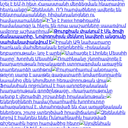
նշել է ԵՄ-ի հետ Հայաստանի մերձեցման հնարավոր
հետևանքը
Զելենսկի․ ՌԴ հարվածները ավերել են
էլեկտրակայաններ, հիվանդանոցներ ու
համալսարաններ
Ի՞նչ է Patriot հրթիռային
համակարգը և ինչու են դրա պաշարները սպառվում
ամբողջ աշխարհում
Թուրքիան փակում է Սև ծովի
ճանապարհը․ Նովոռոսիյսկ մեկնող նավերի անցումը
սահմանափակվում է
Իրանի ԱԳ նախարարը
հարևան մահմեդական երկրներին «իսկական
եղբայրության» կոչ է արել
Մահացել է Լիոնել Մեսսիի
հայրը՝ Խորխե Մեսսին
Ռուբինյանը շնորհավորել է
խաղաղության հռչակագրի ստորագրման առաջին
տարեդարձի առիթով
Բուլղարիայում անօդաչու
թռչող սարք է պայթել գազատարի կոմպրեսորային
կայանից մեկ կիլոմետր հեռավորության վրա
Ֆրանսիան ողջունում է հայ-ադրբեջանական
խաղաղության գործընթացը․ «Խաղաղությունը
պետք է վերածվի շոշափելի իրականության»
Եկեղեցիների համաշխարհային խորհուրդը
ահազանգում է․ մտահոգված են Հայ առաքելական
եկեղեցու շուրջ ստեղծված իրավիճակով
Զելենսկին
կոչով է հանդես եկել Ուկրաինային հասցված
գիշերային հզոր հարվածից հետո
Սլովենիան