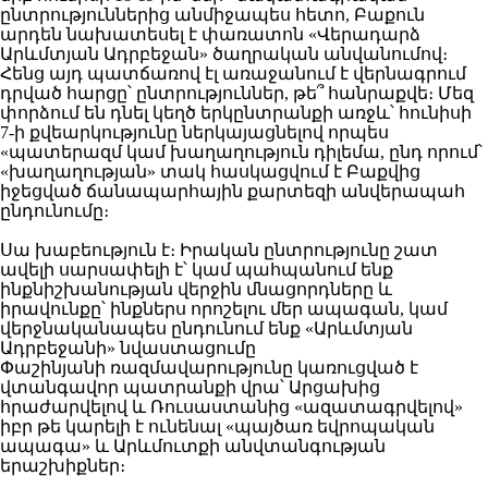
ընտրություններից անմիջապես հետո, Բաքուն
արդեն նախատեսել է փառատոն «Վերադարձ
Արևմտյան Ադրբեջան» ծաղրական անվանումով։
Հենց այդ պատճառով էլ առաջանում է վերնագրում
դրված հարցը՝ ընտրություններ, թե՞ հանրաքվե։ Մեզ
փորձում են դնել կեղծ երկընտրանքի առջև՝ հունիսի
7-ի քվեարկությունը ներկայացնելով որպես
«պատերազմ կամ խաղաղություն դիլեմա, ընդ որում՝
«խաղաղության» տակ հասկացվում է Բաքվից
իջեցված ճանապարհային քարտեզի անվերապահ
ընդունումը։
Սա խաբեություն է։ Իրական ընտրությունը շատ
ավելի սարսափելի է՝ կամ պահպանում ենք
ինքնիշխանության վերջին մնացորդները և
իրավունքը՝ ինքներս որոշելու մեր ապագան, կամ
վերջնականապես ընդունում ենք «Արևմտյան
Ադրբեջանի» նվաստացումը
Փաշինյանի ռազմավարությունը կառուցված է
վտանգավոր պատրանքի վրա՝ Արցախից
հրաժարվելով և Ռուսաստանից «ազատագրվելով»
իբր թե կարելի է ունենալ «պայծառ եվրոպական
ապագա» և Արևմուտքի անվտանգության
երաշխիքներ։