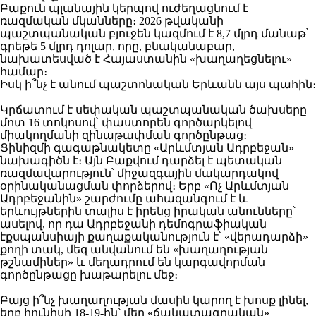
Բաքուն պլանային կերպով ուժեղացնում է
ռազմական մկանները։ 2026 թվականի
պաշտպանական բյուջեն կազմում է 8,7 մլրդ մանաթ՝
գրեթե 5 մլրդ դոլար, որը, բնականաբար,
նախատեսված է Հայաստանին «խաղաղեցնելու»
համար։
Իսկ ի՞նչ է անում պաշտոնական Երևանն այս պահին։
Կրճատում է սեփական պաշտպանական ծախսերը
մոտ 16 տոկոսով՝ փաստորեն գործարկելով
միակողմանի զինաթափման գործընթաց։
Ցինիզմի գագաթնակետը «Արևմտյան Ադրբեջան»
նախագիծն է։ Այն Բաքվում դարձել է պետական
ռազմավարություն՝ միջազգային մակարդակով
օրինականացման փորձերով։ Երբ «Ոչ Արևմտյան
Ադրբեջանին» շարժումը ահազանգում է և
երևույթներին տալիս է իրենց իրական անունները՝
ասելով, որ դա Ադրբեջանի դեմոգրաֆիական
էքսպանսիայի քաղաքականություն է՝ «վերադարձի»
քողի տակ, մեզ անվանում են «խաղաղության
թշնամիներ» և մեղադրում են կարգավորման
գործընթացը խաթարելու մեջ։
Բայց ի՞նչ խաղաղության մասին կարող է խոսք լինել,
երբ հունիսի 18-19-ին՝ մեր «ճակատագրական»