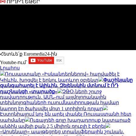
ՈՒՂԻՂ ԵԹԵՐ
Հետևե՛ք Euromedia24-ին
Youtube-ում`
Լրահոս
Ռուսաստանը «Իսկանդերներով» հարվածել է
Կիևին․ խոցվել է երկու կարևոր օբյեկտ
Փաշինյանը
զանգահարել է Ալիևին. Զելենսկին մտնում է ՌԴ
դաշնակցի «տարածք»
ՉԹՕ-ների շուրջ
դավադրություն․ ԱՄՆ-ում այլմոլորակային
տեխնոլոգիաների ուսումնասիրության համար
կարող էր ծախսվել մոտ 1 տրիլիոն դոլար
Էստոնիայում կոչ են արել փակել Ռուսաստանի հետ
սահմանը
Ուգալդեի գոլը խաղադրույք կատարած
անձին ավելի քան 2,5 միլիոն ռուբլի է բերել
«Արսենալը» պայթեցրեց տրանսֆերային շուկան․