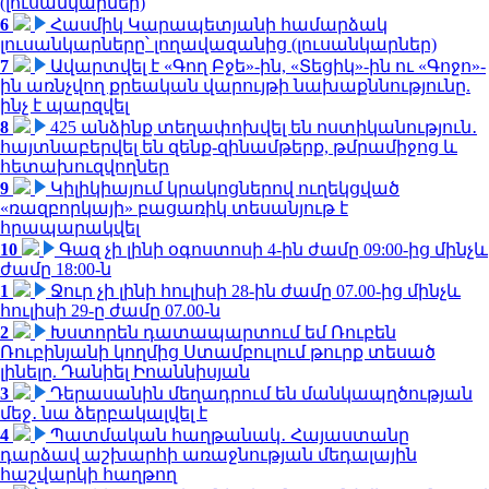
(լուսանկարներ)
6
Հասմիկ Կարապետյանի համարձակ
լուսանկարները՝ լողավազանից (լուսանկարներ)
7
Ավարտվել է «Գող Բջե»-ին, «Տեցիկ»-ին ու «Գոջո»-
ին առնչվող քրեական վարույթի նախաքննությունը.
ինչ է պարզվել
8
425 անձինք տեղափոխվել են ոստիկանություն․
հայտնաբերվել են զենք-զինամթերք, թմրամիջոց և
հետախուզվողներ
9
Կիլիկիայում կրակոցներով ուղեկցված
«ռազբորկայի» բացառիկ տեսանյութ է
հրապարակվել
10
Գազ չի լինի օգոստոսի 4-ին ժամը 09:00-ից մինչև
ժամը 18:00-ն
1
Ջուր չի լինի հուլիսի 28-ին ժամը 07.00-ից մինչև
հուլիսի 29-ը ժամը 07.00-ն
2
Խստորեն դատապարտում եմ Ռուբեն
Ռուբինյանի կողմից Ստամբուլում թուրք տեսած
լինելը. Դանիել Իոաննիսյան
3
Դերասանին մեղադրում են մանկապղծության
մեջ․ նա ձերբակալվել է
4
Պատմական հաղթանակ․ Հայաստանը
դարձավ աշխարհի առաջնության մեդալային
հաշվարկի հաղթող