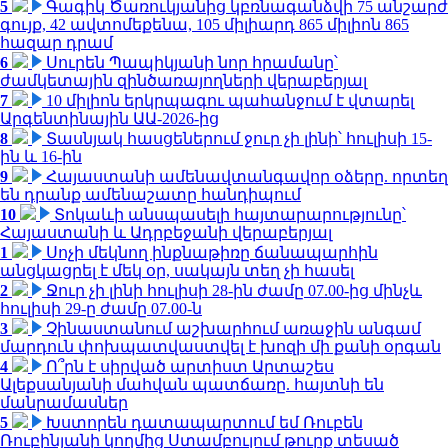
5
Գագիկ Ծառուկյանից կբռնագանձվի 75 անշարժ
գույք, 42 ավտոմեքենա, 105 միլիարդ 865 միլիոն 865
հազար դրամ
6
Սուրեն Պապիկյանի նոր հրամանը՝
ժամկետային զինծառայողների վերաբերյալ
7
10 միլիոն երկրպագու պահանջում է վտարել
Արգենտինային ԱԱ-2026-ից
8
Տասնյակ հասցեներում ջուր չի լինի՝ հուլիսի 15-
ին և 16-ին
9
Հայաստանի ամենավտանգավոր օձերը. որտեղ
են դրանք ամենաշատը հանդիպում
10
Տոկաևի անսպասելի հայտարարությունը՝
Հայաստանի և Ադրբեջանի վերաբերյալ
1
Սոչի մեկնող ինքնաթիռը ճանապարհին
անցկացրել է մեկ օր, սակայն տեղ չի հասել
2
Ջուր չի լինի հուլիսի 28-ին ժամը 07.00-ից մինչև
հուլիսի 29-ը ժամը 07.00-ն
3
Չինաստանում աշխարհում առաջին անգամ
մարդուն փոխպատվաստվել է խոզի մի քանի օրգան
4
Ո՞րն է սիրված արտիստ Արտաշես
Ալեքսանյանի մահվան պատճառը. հայտնի են
մանրամասներ
5
Խստորեն դատապարտում եմ Ռուբեն
Ռուբինյանի կողմից Ստամբուլում թուրք տեսած