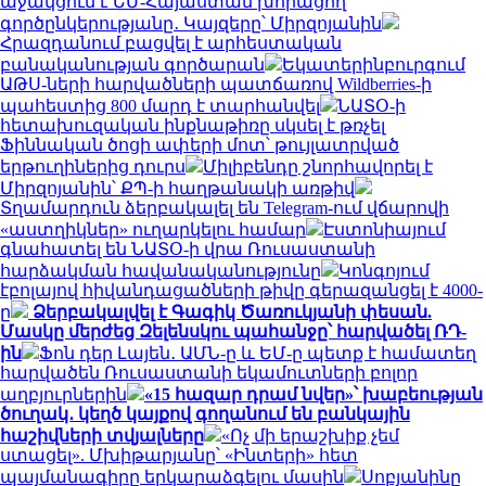
աջակցում է ԵՄ-Հայաստան խորացող
գործընկերությանը․ Կայզերը՝ Միրզոյանին
Հրազդանում բացվել է արհեստական
բանականության գործարան
Եկատերինբուրգում
ԱԹՍ-ների հարվածների պատճառով Wildberries-ի
պահեստից 800 մարդ է տարհանվել
ՆԱՏՕ-ի
հետախուզական ինքնաթիռը սկսել է թռչել
Ֆիննական ծոցի ափերի մոտ՝ թույլատրված
երթուղիներից դուրս
Միլիբենդը շնորհավորել է
Միրզոյանին՝ ՔՊ-ի հաղթանակի առթիվ
Տղամարդուն ձերբակալել են Telegram-ում վճարովի
«աստղիկներ» ուղարկելու համար
Էստոնիայում
գնահատել են ՆԱՏՕ-ի վրա Ռուսաստանի
հարձակման հավանականությունը
Կոնգոյում
էբոլայով հիվանդացածների թիվը գերազանցել է 4000-
ը
Ձերբակալվել է Գագիկ Ծառուկյանի փեսան.
Մասկը մերժեց Զելենսկու պահանջը՝ հարվածել ՌԴ-
ին
Ֆոն դեր Լայեն․ ԱՄՆ-ը և ԵՄ-ը պետք է համատեղ
հարվածեն Ռուսաստանի եկամուտների բոլոր
աղբյուրներին
«15 հազար դրամ նվեր»՝ խաբեության
ծուղակ․ կեղծ կայքով գողանում են բանկային
հաշիվների տվյալները
«Ոչ մի երաշխիք չեմ
ստացել». Մխիթարյանը՝ «Ինտերի» հետ
պայմանագիրը երկարաձգելու մասին
Սոբյանինը