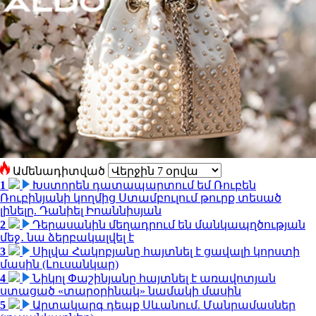
Ամենադիտված
1
Խստորեն դատապարտում եմ Ռուբեն
Ռուբինյանի կողմից Ստամբուլում թուրք տեսած
լինելը. Դանիել Իոաննիսյան
2
Դերասանին մեղադրում են մանկապղծության
մեջ․ նա ձերբակալվել է
3
Սիլվա Հակոբյանը հայտնել է ցավալի կորստի
մասին (Լուսանկար)
4
Նիկոլ Փաշինյանը հայտնել է առավոտյան
ստացած «տարօրինակ» նամակի մասին
5
Արտակարգ դեպք Սևանում. Մանրամասներ