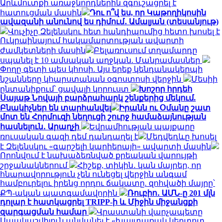
Արևմուտքի առաջնորդներին զգուշացրել է
հատուցման մասին
Դու ո՞վ ես, որ Կաթողիկոսին
ավազանի անունով ես դիմում․ Ամալյան (տեսանյութ)
Վուչիչը Զելենսկու հետ հանդիպումից հետո խոսել է
Ուկրաինայում հակամարտության ավարտի
ժամկետների մասին
Բելառուսում տղամարդը
սպանել է 10 ամսական աղջկան. Մանրամասներ
Փողը գետի պես կհոսի. Այս երեք կենդանակերպի
նշանները կհարստանան օգոստոսի վերջին
Մեսիի
ընտանիքում՝ ցավալի կորուստ
Խոշոր հրդեհ
Սայաթ Նովայի բարձրահարկ շենքերից մեկում.
Բնակիչներ են տարհանվել
Իրանն ու Օմանը շատ
մոտ են Հորմուզի նեղուցի շուրջ համաձայնության
հասնելուն․ Արաղչի
Եվրամիության պայքարը
ռուսական գազի դեմ դանդաղել է
Մեդվեդևը խոսել
է Զելենսկու «գարշելի կարիերայի» ավարտի մասին
Որոնվում է նախաձեռնված քրեական վարույթի
շրջանակներում
Հիշեք, տիկին․ կան մայրեր, որ
հնարավորություն չեն ունեցել վերջին անգամ
համբուրելու իրենց որդու ճակատը. զոհվածի մայրը՝
ՔՊ-ական պատգամավորին
Ռուբիո․ ԱՄՆ-ը 201 մլն
դոլար է հատկացրել TRIPP-ի և Միջին միջանցքի
զարգացման համար
Վրաստանի վարչապետը
Սաակաշվիլուն անվանել է «խայտառակ կեղտոտ