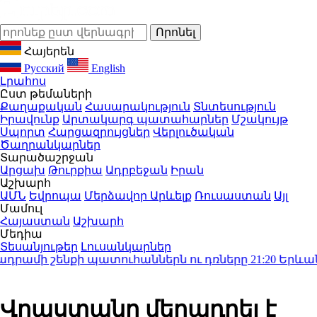
Հայերեն
Русский
English
Լրահոս
Ըստ թեմաների
Քաղաքական
Հասարակություն
Տնտեսություն
Իրավունք
Արտակարգ պատահարներ
Մշակույթ
Սպորտ
Հարցազրույցներ
Վերլուծական
Ծաղրանկարներ
Տարածաշրջան
Արցախ
Թուրքիա
Ադրբեջան
Իրան
Աշխարհ
ԱՄՆ
Եվրոպա
Մերձավոր Արևելք
Ռուսաստան
Այլ
Մամուլ
Հայաստան
Աշխարհ
Մեդիա
Տեսանյութեր
Լուսանկարներ
րամի շենքի պատուհաններն ու դռները
21:20
Երևանում 
Վրաստանը մեղադրել է