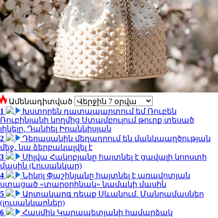
Ամենադիտված
1
Խստորեն դատապարտում եմ Ռուբեն
Ռուբինյանի կողմից Ստամբուլում թուրք տեսած
լինելը. Դանիել Իոաննիսյան
2
Դերասանին մեղադրում են մանկապղծության
մեջ․ նա ձերբակալվել է
3
Սիլվա Հակոբյանը հայտնել է ցավալի կորստի
մասին (Լուսանկար)
4
Նիկոլ Փաշինյանը հայտնել է առավոտյան
ստացած «տարօրինակ» նամակի մասին
5
Արտակարգ դեպք Սևանում. Մանրամասներ
(լուսանկարներ)
6
Հասմիկ Կարապետյանի համարձակ