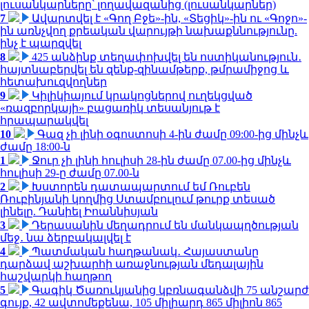
լուսանկարները՝ լողավազանից (լուսանկարներ)
7
Ավարտվել է «Գող Բջե»-ին, «Տեցիկ»-ին ու «Գոջո»-
ին առնչվող քրեական վարույթի նախաքննությունը.
ինչ է պարզվել
8
425 անձինք տեղափոխվել են ոստիկանություն․
հայտնաբերվել են զենք-զինամթերք, թմրամիջոց և
հետախուզվողներ
9
Կիլիկիայում կրակոցներով ուղեկցված
«ռազբորկայի» բացառիկ տեսանյութ է
հրապարակվել
10
Գազ չի լինի օգոստոսի 4-ին ժամը 09:00-ից մինչև
ժամը 18:00-ն
1
Ջուր չի լինի հուլիսի 28-ին ժամը 07.00-ից մինչև
հուլիսի 29-ը ժամը 07.00-ն
2
Խստորեն դատապարտում եմ Ռուբեն
Ռուբինյանի կողմից Ստամբուլում թուրք տեսած
լինելը. Դանիել Իոաննիսյան
3
Դերասանին մեղադրում են մանկապղծության
մեջ․ նա ձերբակալվել է
4
Պատմական հաղթանակ․ Հայաստանը
դարձավ աշխարհի առաջնության մեդալային
հաշվարկի հաղթող
5
Գագիկ Ծառուկյանից կբռնագանձվի 75 անշարժ
գույք, 42 ավտոմեքենա, 105 միլիարդ 865 միլիոն 865