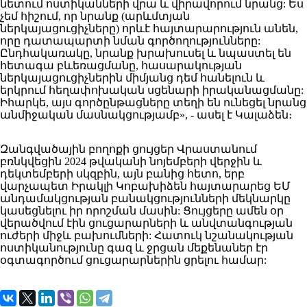
նետում ոստիկանների վրա և վիրավորում նրանց: Ես
չեմ հիշում, որ նրանք (արևմտյան
ներկայացուցիչները) որևէ հայտարարություն անեն,
որը դատապարտի նման գործողությունները:
Ընդհակառակը, նրանք խրախուսել և նպաստել են
հետագա բևեռացմանը, հասարակության
ներկայացուցիչներին միմյանց դեմ հանելուն և
երկրում հեղափոխական սցենարի իրականացմանը:
Իհարկե, այս գործընթացները տեղի են ունեցել նրանց
անմիջական մասնակցությամբ», - ասել է Կալաձեն։
Զանգվածային բողոքի ցույցեր Վրաստանում
բռնկվեցին 2024 թվականի նոյեմբերի վերջին և
դեկտեմբերի սկզբին, այն բանից հետո, երբ
վարչապետ Իրակլի Կոբախիձեն հայտարարեց ԵՄ
անդամակցության բանակցությունների մեկնարկը
կասեցնելու իր որոշման մասին: Ցույցերը ամեն օր
վերածվում էին ցուցարարների և անվտանգության
ուժերի միջև բախումների: Հատուկ նշանակության
ոստիկանությունը գազ և ջրցան մեքենաներ էր
օգտագործում ցուցարարներին ցրելու համար: