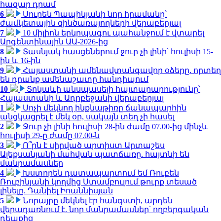
հազար դրամ
6
Սուրեն Պապիկյանի նոր հրամանը՝
ժամկետային զինծառայողների վերաբերյալ
7
10 միլիոն երկրպագու պահանջում է վտարել
Արգենտինային ԱԱ-2026-ից
8
Տասնյակ հասցեներում ջուր չի լինի՝ հուլիսի 15-
ին և 16-ին
9
Հայաստանի ամենավտանգավոր օձերը. որտեղ
են դրանք ամենաշատը հանդիպում
10
Տոկաևի անսպասելի հայտարարությունը՝
Հայաստանի և Ադրբեջանի վերաբերյալ
1
Սոչի մեկնող ինքնաթիռը ճանապարհին
անցկացրել է մեկ օր, սակայն տեղ չի հասել
2
Ջուր չի լինի հուլիսի 28-ին ժամը 07.00-ից մինչև
հուլիսի 29-ը ժամը 07.00-ն
3
Ո՞րն է սիրված արտիստ Արտաշես
Ալեքսանյանի մահվան պատճառը. հայտնի են
մանրամասներ
4
Խստորեն դատապարտում եմ Ռուբեն
Ռուբինյանի կողմից Ստամբուլում թուրք տեսած
լինելը. Դանիել Իոաննիսյան
5
Նորայրը մեկնել էր հանգստի, արդեն
վերադառնում է. նոր մանրամասներ՝ ողբերգական
դեպքից