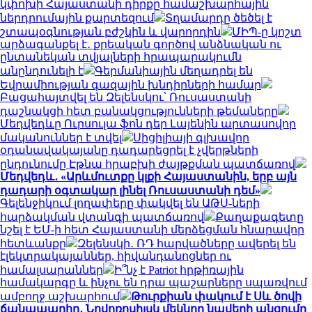
կփոխի Հայաստանի դիրքը համաշխարհային
ներդրումային քարտեզում
Տղամարդը ծեծել է
շտապօգնության բժշկին և վարորդին
ՄԻՊ-ը կոշտ
արձագանքել է․ քրեական գործով անձնական ու
ընտանեկան տվյալների հրապարակումն
անընդունելի է
Գերմանիային մեղադրել են
Եվրամիության գազային խնդիրների համար
Բացահայտվել են Զելենսկու՝ Ռուսաստանի
դաշնակցի հետ բանակցությունների թեմաները
Մեդվեդևը Ուրսուլա ֆոն դեր Լայենին արտասովոր
մականուններ է տվել
Սիցիլիայի գլխավոր
օդանավակայանը դադարեցրել է չվերթների
ընդունումը Էթնա հրաբխի ժայթքման պատճառով
Մեդվեդև․ «Արևմուտքը կլքի Հայաստանին, երբ այն
դադարի օգտակար լինել Ռուսաստանի դեմ»
Գելենջիկում լողափերը փակվել են ԱԹՍ-ների
հարձակման վտանգի պատճառով
Քաղաքագետը
նշել է ԵՄ-ի հետ Հայաստանի մերձեցման հնարավոր
հետևանքը
Զելենսկի․ ՌԴ հարվածները ավերել են
էլեկտրակայաններ, հիվանդանոցներ ու
համալսարաններ
Ի՞նչ է Patriot հրթիռային
համակարգը և ինչու են դրա պաշարները սպառվում
ամբողջ աշխարհում
Թուրքիան փակում է Սև ծովի
ճանապարհը․ Նովոռոսիյսկ մեկնող նավերի անցումը