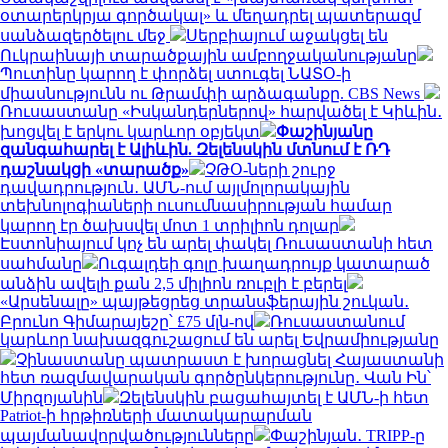
օտարերկրյա գործակալ» և մեղադրել պատերազմ
սանձազերծելու մեջ
Սերբիայում աջակցել են
Ուկրաինայի տարածքային ամբողջականությանը
Պուտինը կարող է փորձել ստուգել ՆԱՏՕ-ի
միասնությունն ու Թրամփի արձագանքը. CBS News
Ռուսաստանը «Իսկանդերներով» հարվածել է Կիևին․
խոցվել է երկու կարևոր օբյեկտ
Փաշինյանը
զանգահարել է Ալիևին. Զելենսկին մտնում է ՌԴ
դաշնակցի «տարածք»
ՉԹՕ-ների շուրջ
դավադրություն․ ԱՄՆ-ում այլմոլորակային
տեխնոլոգիաների ուսումնասիրության համար
կարող էր ծախսվել մոտ 1 տրիլիոն դոլար
Էստոնիայում կոչ են արել փակել Ռուսաստանի հետ
սահմանը
Ուգալդեի գոլը խաղադրույք կատարած
անձին ավելի քան 2,5 միլիոն ռուբլի է բերել
«Արսենալը» պայթեցրեց տրանսֆերային շուկան․
Բրունո Գիմարայեշը՝ £75 մլն-ով
Ռուսաստանում
կարևոր նախազգուշացում են արել Եվրամիությանը
Չինաստանը պատրաստ է խորացնել Հայաստանի
հետ ռազմավարական գործընկերությունը․ Վան Ին՝
Միրզոյանին
Զելենսկին բացահայտել է ԱՄՆ-ի հետ
Patriot-ի հրթիռների մատակարարման
պայմանավորվածությունները
Փաշինյան․ TRIPP-ը