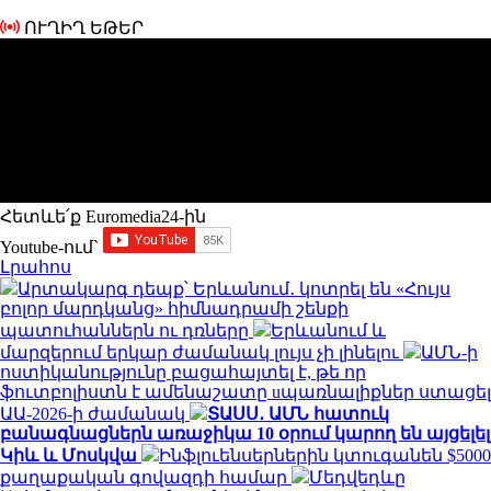
ՈՒՂԻՂ ԵԹԵՐ
Հետևե՛ք Euromedia24-ին
Youtube-ում`
Լրահոս
Արտակարգ դեպք՝ Երևանում․ կոտրել են «Հույս
բոլոր մարդկանց» հիմնադրամի շենքի
պատուհաններն ու դռները
Երևանում և
մարզերում երկար ժամանակ լույս չի լինելու
ԱՄՆ-ի
ոստիկանությունը բացահայտել է, թե որ
ֆուտբոլիստն է ամենաշատը uպառնալիքներ ստացել
ԱԱ-2026-ի ժամանակ
ՏԱՍՍ․ ԱՄՆ հատուկ
բանագնացներն առաջիկա 10 օրում կարող են այցելել
Կիև և Մոսկվա
Ինֆլուենսերներին կտուգանեն $5000
քաղաքական գովազդի համար
Մեդվեդևը