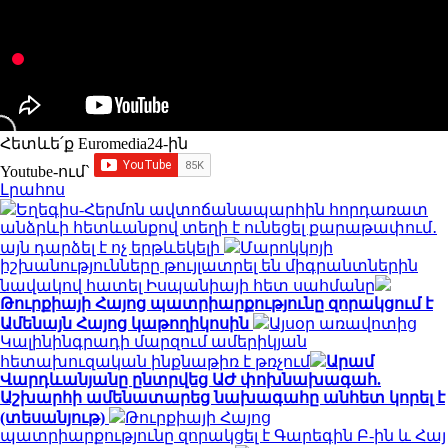
Հետևե՛ք Euromedia24-ին
Youtube-ում`
Լրահոս
Եղեգիս-Հերմոն ավտոճանապարհին հորդառատ
անձրևի հետևանքով տեղի է ունեցել քարաթափում․
այն դարձել է ոչ երթևեկելի
Մարոկկոյի
իշխանությունները թույլատրել են միգրանտներին
նավակով հատել Իսպանիայի հետ սահմանը
Թուրքիայի Հայոց պատրիարքությունը զորակցում է
Ամենայն Հայոց կաթողիկոսին
Այսօր առավոտից
Կալինինգրադի մարզում ամերիկյան
հետախուզական ինքնաթիռ է թռչում
Արամ
Վարդևանյանը ընտրվեց ԱԺ փոխնախագահ.
Աշխարհի ամենատարեց նախագահը անհետ կորել է
(տեսանյութ)
Թուրքիայի Հայոց
պատրիարքությունը զորակցել է Գարեգին Բ-ին և Հայ