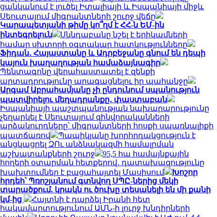
ցանկանում է լուծել Իտալիայի և Իսպանիայի միջև
Սեուտայում միգրանտների շուրջ վեճը
Կարապետյանի թիմը կո՞ղմ է ՀՀ-ն ԵՄ-ին
ինտեգրելուն
Սննդաբանը նշել է երիկամների
համար սխտորի օգտակար հատկությունները
Ֆիդան․ Հայաստանը և Ադրբեջանը գնում են դեպի
կայուն խաղաղության համաձայնագիր
Պենտագոնը վերահաստատել է զենքի
արտադրությունը արագացնելու իր պահանջը
Արգամ Աբրահամյանը չի ընդունում սպանություն
պատվիրելու մեղադրանքը․ փաստաբան
Իսպանիայի պաշտպանության նախարարությունը
չեղարկել է Սեուտայում զինվորականների
արձակուրդները՝ միգրանտների հոսքի սպառնալիքի
պատճառով
Պապիկյանը խորհրդակցություն է
անցկացրել ԶՈւ անձնակազմի համալրման
աշխատանքների շուրջ
95,5 հա համայնքային
հողերի օտարման հետքերով․ դատախազությունը
խախտումներ է բացահայտել Մասիսում
Խոշոր
հրդեհ՝ Պռոշյանում գտնվող ՍՊԸ-ներից մեկի
տարածքում. կրակն ու ծուխը տեսանելի են մի քանի
կմ-ից
Հայտնի է դարձել Իրանի հետ
հակամարտությունում ԱՄՆ-ի լուրջ խնդիրների