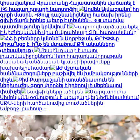
կիսամյակում Վրաստանը Հայաստանին վաճառել է
195 հազար դոլարի կարտոֆիլ
Արմեն Այվազյանը՝ իր
գրքի մասին․ «Թույլ դաշնակիցները հաճախ իրենց
գլխի ճարն իրենք պետք է տեսնեն»․ 300 տարվա
պատմությունը կրկնվում է
Կադիրովն արձագանքել
է Նիժնեկամսկի վրա Ուկրաինայի ԶՈւ հարձակմանը
ՀՀ-ի բեռները կմտնե՞ն Ադրբեջան, ԹՐԻՓՓ-ը
միջա՞նցք է․ ի՞նչ են մտածում ՔՊ-ականները
(տեսանյութ)
Մեսսին դատի է տալու
լրատվամիջոցներին՝ հոր հուղարկավորության
ժամանակ անձնական կյանքի իրավունքը
խախտելու համար
ԱԺ մշտական
հանձնաժողովները բաշխվել են խմբակցությունների
միջև
Քիմ Քարդաշյանի առանձնատուն են
ներխուժել․ գողը փորձել է իրերով լի մեքենայով
փախչել
Նավթի գները աճել են
Մարգարիտա
Սիմոնյանն օգնություն է առաջարկել Նիժնեկամսկում
ԱԹՍ-ների հարձակումից տուժածներին
Ամբողջ լրահոսը »