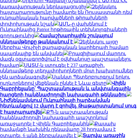
մասին
Սրբուհի Գալյանը նշանակվել է ԱԺ-ում ՀՀ
կառավարության ներկայացուցիչ
Զելենսկու
հայտարարությունը համարել են Ռուսաստանի դեմ
ուկրաինական հարվածների թիրախների
փոփոխության նշան
ԱՄՆ-ը վախենում է
Ուկրաինայից Patriot հրթիռային տեխնոլոգիաների
գողությունից
Համաշխարհային շուկայում
սննդամթերքը թանկանում է
Զելենսկու այցը
Սերբիա Վուչիչի քաղաքական կարիերայի համար
սպառնալիք են անվանել
Բրազիլիայում մարդու
մազն օգտագործվում է օվկիանոսը պաշտպանելու
համար
ՍԱՏՄ-ն ստուգել է 237 առաքիչի․
սննդամթերք տեղափոխողների մոտ խախտումներ
չեն արձանագրվել
Սանկտ Պետերբուրգում երկու
ուղևորներով մեքենան ընկել է Նևա գետը
Վիլեն
Գաբրիելյանը՝ Պաշտպանության և անվտանգային
հարցերի հանձնաժողովի նախագահի թեկնածու
Նիժնեկամսկում Ուկրաինայի հարձակման
հետևանքով 12 մարդ է զոհվել. Թաթարստանում սուգ
է հայտարարվել
ՔՊ-ն պաշտպանության
հանձնաժողովի նախագահի պաշտոնում
առաջադրել է Վիլեն Գաբրիելյանին
Քասախ
համայնքի նախկին ղեկավարը 28 հողամաս է
օտարել. 6 անձ ձերբակալվել է
Տարվա առաջին