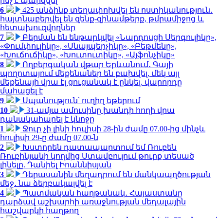
ինչ է պարզվել
6
425 անձինք տեղափոխվել են ոստիկանություն․
հայտնաբերվել են զենք-զինամթերք, թմրամիջոց և
հետախուզվողներ
7
Բերման են ենթարկվել «Նարդոսցի Սերգուլիկը»,
«Փումփուլիկը», «Սնայպերչիկը», «Բեթմենը»,
«Խուճուճիկը», «Խուտուտիկը», «Այֆոնչիկը»
8
Ողբերգական վթար Երևանում․ Գայի
պողոտայում մեքենաներ են բախվել, մեկ այլ
մեքենայի վրա էլ ցուցանակ է ընկել. վարորդը
մահացել է
9
Սպանություն՝ ուղիղ եթերում
10
31-ամյա ամուսինը խանդի հողի վրա
դանակահարել է կնոջը
1
Ջուր չի լինի հուլիսի 28-ին ժամը 07.00-ից մինչև
հուլիսի 29-ը ժամը 07.00-ն
2
Խստորեն դատապարտում եմ Ռուբեն
Ռուբինյանի կողմից Ստամբուլում թուրք տեսած
լինելը. Դանիել Իոաննիսյան
3
Դերասանին մեղադրում են մանկապղծության
մեջ․ նա ձերբակալվել է
4
Պատմական հաղթանակ․ Հայաստանը
դարձավ աշխարհի առաջնության մեդալային
հաշվարկի հաղթող