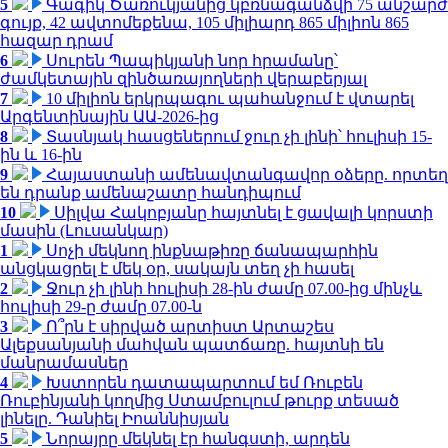
5
Գագիկ Ծառուկյանից կբռնագանձվի 75 անշարժ
գույք, 42 ավտոմեքենա, 105 միլիարդ 865 միլիոն 865
հազար դրամ
6
Սուրեն Պապիկյանի նոր հրամանը՝
ժամկետային զինծառայողների վերաբերյալ
7
10 միլիոն երկրպագու պահանջում է վտարել
Արգենտինային ԱԱ-2026-ից
8
Տասնյակ հասցեներում ջուր չի լինի՝ հուլիսի 15-
ին և 16-ին
9
Հայաստանի ամենավտանգավոր օձերը. որտեղ
են դրանք ամենաշատը հանդիպում
10
Սիլվա Հակոբյանը հայտնել է ցավալի կորստի
մասին (Լուսանկար)
1
Սոչի մեկնող ինքնաթիռը ճանապարհին
անցկացրել է մեկ օր, սակայն տեղ չի հասել
2
Ջուր չի լինի հուլիսի 28-ին ժամը 07.00-ից մինչև
հուլիսի 29-ը ժամը 07.00-ն
3
Ո՞րն է սիրված արտիստ Արտաշես
Ալեքսանյանի մահվան պատճառը. հայտնի են
մանրամասներ
4
Խստորեն դատապարտում եմ Ռուբեն
Ռուբինյանի կողմից Ստամբուլում թուրք տեսած
լինելը. Դանիել Իոաննիսյան
5
Նորայրը մեկնել էր հանգստի, արդեն