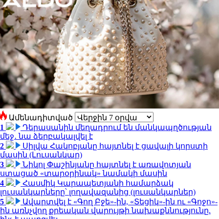
Ամենադիտված
1
Դերասանին մեղադրում են մանկապղծության
մեջ․ նա ձերբակալվել է
2
Սիլվա Հակոբյանը հայտնել է ցավալի կորստի
մասին (Լուսանկար)
3
Նիկոլ Փաշինյանը հայտնել է առավոտյան
ստացած «տարօրինակ» նամակի մասին
4
Հասմիկ Կարապետյանի համարձակ
լուսանկարները՝ լողավազանից (լուսանկարներ)
5
Ավարտվել է «Գող Բջե»-ին, «Տեցիկ»-ին ու «Գոջո»-
ին առնչվող քրեական վարույթի նախաքննությունը.