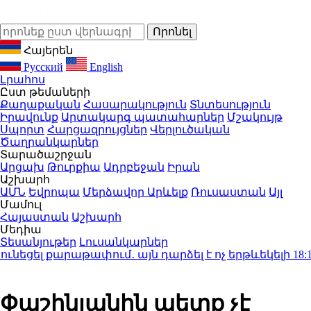
Հայերեն
Русский
English
Լրահոս
Ըստ թեմաների
Քաղաքական
Հասարակություն
Տնտեսություն
Իրավունք
Արտակարգ պատահարներ
Մշակույթ
Սպորտ
Հարցազրույցներ
Վերլուծական
Ծաղրանկարներ
Տարածաշրջան
Արցախ
Թուրքիա
Ադրբեջան
Իրան
Աշխարհ
ԱՄՆ
Եվրոպա
Մերձավոր Արևելք
Ռուսաստան
Այլ
Մամուլ
Հայաստան
Աշխարհ
Մեդիա
Տեսանյութեր
Լուսանկարներ
լ քարաթափում․ այն դարձել է ոչ երթևեկելի
18:17
Թո
Փաշինյանին պետք չէ