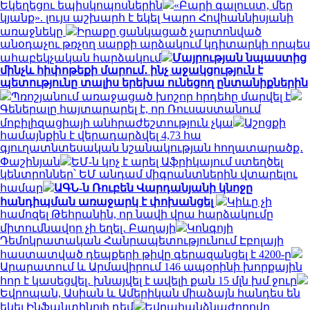
Եկեղեցու եպիսկոպոսներին
«Բարի գալուստ, մեր
կյանք». լույս աշխարհ է եկել Կարո Հովհաննիսյանի
առաջնեկը
Իրաքը ցանկացած չարտոնված
անօդաչու թռչող սարքի արձակում կդիտարկի որպես
ահաբեկչական հարձակում
Մայրության նպաստից
մինչև հիփոթեքի մարում․ ինչ աջակցություն է
պետությունը տալիս երեխա ունեցող ընտանիքներին
Պռոշյանում առաջացած խոշոր հրդեհը մարվել է
Գեներալը հայտարարել է, որ Ռուսաստանում
մոբիլիզացիայի անհրաժեշտություն չկա
Աշոցքի
համայնքին է վերադարձվել 4,73 հա
գյուղատնտեսական նշանակության հողատարածք․
Փաշինյան
ԵՄ-ն կոչ է արել Աֆրիկայում ստեղծել
կենտրոններ՝ ԵՄ անդամ միգրանտներին վտարելու
համար
ԱԳՆ-ն Ռուբեն Վարդանյանի կնոջը
հանդիպման առաջարկ է փոխանցել
Կիևը չի
համոզել Թեհրանին, որ նավի վրա հարձակումը
միտումնավոր չի եղել․ Բաղայի
Կոնգոյի
Դեմոկրատական ​​Հանրապետությունում Էբոլայի
հաստատված դեպքերի թիվը գերազանցել է 4200-ը
Արարատում և Արմավիրում 146 ապօրինի խորքային
հոր է կասեցվել․ խնայվել է ավելի քան 15 մլն խմ ջուր
Եվրոպան, Ասիան և Ամերիկան ​​միաձայն հանդես են
եկել Ինֆանտինոյի դեմ
Եվրահանձնաժողովը