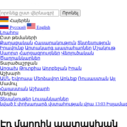
Հայերեն
Русский
English
Լրահոս
Ըստ թեմաների
Քաղաքական
Հասարակություն
Տնտեսություն
Իրավունք
Արտակարգ պատահարներ
Մշակույթ
Սպորտ
Հարցազրույցներ
Վերլուծական
Ծաղրանկարներ
Տարածաշրջան
Արցախ
Թուրքիա
Ադրբեջան
Իրան
Աշխարհ
ԱՄՆ
Եվրոպա
Մերձավոր Արևելք
Ռուսաստան
Այլ
Մամուլ
Հայաստան
Աշխարհ
Մեդիա
Տեսանյութեր
Լուսանկարներ
ած է փոխադարձ վստահության վրա
13:03
Իսլամաբադը
Էդ մարդիկ պատասխան