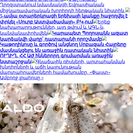
Ղրղզստանում կմասնակցի Եվրասիական
միջկառավարական խորհրդի հերթական նիստին
5-ամյա օտարերկրացի երեխայի կյանքը հաջողվել է
փրկել «Սուրբ Աստվածամայր» ԲԿ-ում
Երեք
նախարարություններ, այդ թվում և ԱԳՆ-ն,
կանվանափոխվեն
Կարապետ Պողոսյանն ազատ
կարձակվի վաղը՝ դատարանի որոշմամբ
Կաթողիկոսը և գործով անցնող Սրբազան Հայրերը
մասնակցելու են առաջին դատական նիստին
ՈՒՂԻՂ․ ՀՀ ԱԺ իններորդ գումարման առաջին
նստաշրջան
Գնաճային ռիսկերի, արտահանման
խնդիրների և աճի կայունության
մարտահրավերների համախումբը. «Փաստ»
Ամբողջ լրահոսը »