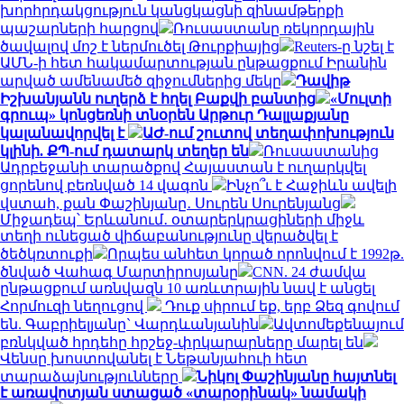
խորհրդակցություն կանցկացնի զինամթերքի
պաշարների հարցով
Ռուսաստանը ռեկորդային
ծավալով մոշ է ներմուծել Թուրքիայից
Reuters-ը նշել է
ԱՄՆ-ի հետ հակամարտության ընթացքում Իրանին
արված ամենամեծ զիջումներից մեկը
Դավիթ
Իշխանյանն ուղերձ է հղել Բաքվի բանտից
«Մուլտի
գրուպ» կոնցեռնի տնօրեն Արթուր Դալլաքյանը
կալանավորվել է
ԱԺ-ում շուտով տեղափոխություն
կլինի. ՔՊ-ում դատարկ տեղեր են
Ռուսաստանից
Ադրբեջանի տարածքով Հայաստան է ուղարկվել
ցորենով բեռնված 14 վագոն
Ինչո՞ւ է Հաջիևն ավելի
վստահ, քան Փաշինյանը․ Սուրեն Սուրենյանց
Միջադեպ՝ Երևանում․ օտարերկրացիների միջև
տեղի ունեցած վիճաբանությունը վերածվել է
ծեծկռտուքի
Որպես անհետ կորած որոնվում է 1992թ.
ծնված Վահագ Մարտիրոսյանը
CNN. 24 ժամվա
ընթացքում առնվազն 10 առևտրային նավ է անցել
Հորմուզի նեղուցով
Դուք սիրում եք, երբ Ձեզ գովում
են. Գաբրիելյանը` Վարդևանյանին
Ավտոմեքենայում
բռնկված հրդեհը հրշեջ-փրկարարները մարել են
Վենսը խոստովանել է Նեթանյահուի հետ
տարաձայնությունները
Նիկոլ Փաշինյանը հայտնել
է առավոտյան ստացած «տարօրինակ» նամակի