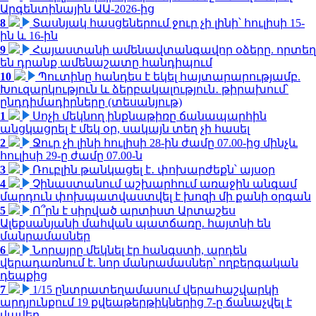
Արգենտինային ԱԱ-2026-ից
8
Տասնյակ հասցեներում ջուր չի լինի՝ հուլիսի 15-
ին և 16-ին
9
Հայաստանի ամենավտանգավոր օձերը. որտեղ
են դրանք ամենաշատը հանդիպում
10
Պուտինը հանդես է եկել հայտարարությամբ.
Խուզարկություն և ձերբակալություն․ թիրախում՝
ընդդիմադիրները (տեսանյութ)
1
Սոչի մեկնող ինքնաթիռը ճանապարհին
անցկացրել է մեկ օր, սակայն տեղ չի հասել
2
Ջուր չի լինի հուլիսի 28-ին ժամը 07.00-ից մինչև
հուլիսի 29-ը ժամը 07.00-ն
3
Ռուբլին թանկացել է․ փոխարժեքն՝ այսօր
4
Չինաստանում աշխարհում առաջին անգամ
մարդուն փոխպատվաստվել է խոզի մի քանի օրգան
5
Ո՞րն է սիրված արտիստ Արտաշես
Ալեքսանյանի մահվան պատճառը. հայտնի են
մանրամասներ
6
Նորայրը մեկնել էր հանգստի, արդեն
վերադառնում է. նոր մանրամասներ՝ ողբերգական
դեպքից
7
1/15 ընտրատեղամասում վերահաշվարկի
արդյունքում 19 քվեաթերթիկներից 7-ը ճանաչվել է
վավեր