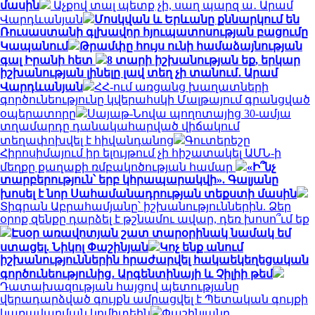
մասին
Աչքով տալ պետք չի, սաղ պարզ ա․ Արամ
Վարդևանյան
Մոսկվան և Երևանը քննարկում են
Ռուսաստանի գլխավոր հյուպատոսության բացումը
Կապանում
Թրամփը հույս ունի համաձայնության
գալ Իրանի հետ
8 տարի իշխանության եք, երկար
իշխանության լինելը լավ տեղ չի տանում․ Արամ
Վարդևանյան
ՀՀ-ում առցանց խաղատների
գործունեությունը կվերահսկի Մալթայում գրանցված
օպերատորը
Սայաթ-Նովա պողոտայից 30-ամյա
տղամարդը դանակահարված վիճակում
տեղափոխվել է հիվանդանոց
Գուտերեշը
Հիրոսիմայում իր ելույթում չի հիշատակել ԱՄՆ-ի
մեղքը քաղաքի ռմբակոծության համար
«Ի՞նչ
տարբերություն՝ երբ կհրապարակվի». Գալյանը
խոսել է նոր Սահամանադրության տեքստի մասին
Տիգրան Աբրահամյանը՝ իշխանություններին. Ձեր
օրոք զենքը դարձել է թշնամու ավար, դեռ խոսո՞ւմ եք
Էսօր առավոտյան շատ տարօրինակ նամակ եմ
ստացել. Նիկոլ Փաշինյան
Կոչ ենք անում
իշխանություններին հրաժարվել հակաեկեղեցական
գործունեությունից․ Արգենտինայի և Չիլիի թեմ
Դատախազության հայցով պետությանը
վերադարձված գույքն ամրացվել է Պետական գույքի
կառավարման կոմիտեին
Փաշինյանը