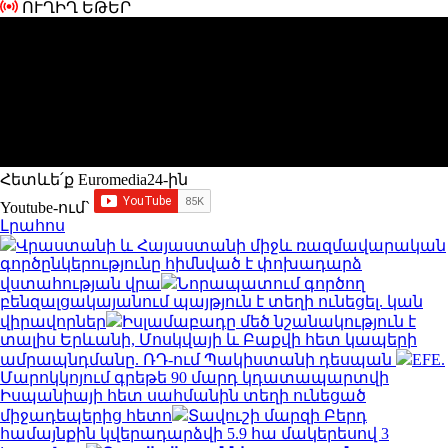
ՈՒՂԻՂ ԵԹԵՐ
Հետևե՛ք Euromedia24-ին
Youtube-ում`
Լրահոս
Վրաստանի և Հայաստանի միջև ռազմավարական
գործընկերությունը հիմնված է փոխադարձ
վստահության վրա
Նորապատում գործող
բենզալցակայանում պայթյուն է տեղի ունեցել. կան
վիրավորներ
Իսլամաբադը մեծ նշանակություն է
տալիս Երևանի, Մոսկվայի և Բաքվի հետ կապերի
ամրապնդմանը. ՌԴ-ում Պակիստանի դեսպան
EFE.
Մարոկկոյում գրեթե 90 մարդ կդատապարտվի
Իսպանիայի հետ սահմանին տեղի ունեցած
միջադեպերից հետո
Տավուշի մարզի Բերդ
համայնքին կվերադարձվի 5.9 հա մակերեսով 3