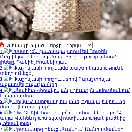
Ամենադիտված
1
Խստորեն դատապարտում եմ Ռուբեն
Ռուբինյանի կողմից Ստամբուլում թուրք տեսած
լինելը. Դանիել Իոաննիսյան
2
Փաշինյանի որոշմամբ պաշտոնանկություն է
տեղի ունեցել
3
Փաշինյանի որոշումներով 7 պաշտոնյա
ազատվել է պաշտոնից
4
Անահիտ Կիրակոսյանի դուստրն ամուսնանում
է. մանրամասներ
5
Սիլվա Հակոբյանը հայտնել է ցավալի կորստի
մասին (Լուսանկար)
6
Chat GPT-ին հարցրեցի՝ ոնց գնամ եկեղեցի. 14-
ամյա Վահեն դուրս եկավ ոստիկանության բաժնից
(տեսանյութ)
7
Արտակարգ դեպք Սևանում. Մանրամասներ