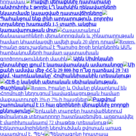
հողամաս
Բաքվի վերաքննիչ դատարանը
անփոփոխ է թողել ԼՂ նախկին ղեկավարների
նկատմամբ կայացված դատավճիռները
Պահանջում ենք լինի արդարություն, բոլորիս
տղաները խառայեն 1,5 տարի. ակցիա
կառավարության մոտ
Հայաստանում
ճանապարհների վերանորոգման և շինարարության
համար կհատկացվի ավելի քան 20 մլրդ դրամ
Reuters.
Իրանը զգուշացնում է Պարսից ծոցի երկրներին ԱՄՆ
հարձակումների համար պատասխան
գործողությունների մասին
Ալեն Սիմոնյանի
ընտանիքը լքում է կառավարական ամառանոցը
Մի
քանի ամսվա մեջ ՀՀ-ն 29 800-ից ո՞նց դարձավ 29 743
քկմ․ Վարդևանյանը՝ Հովհաննիսյանին (տեսանյութ)
ՀԷՑ-ը կանցնի պետական սեփականության․
Փաշինյան
Reuters. Իրանը և Օմանը քննարկում են
Հորմուզի նեղուցում նավագնացության համար
մաքսատուրքի 3%-ը 7%-ի հասցնելը
Բաքվում
շարունակում է 15 հայ գերիների վերաքննիչ բողոքի
քննությունը
Երևանի տարբեր հատվածներում
թմրանյութ տեղադրողը հայտնաբերվեց. առգրավվել
է մարիխուանայով 72 փաթեթ (տեսանյութ)
Էլեկտրամոբիլների ներմուծման քվոտան արագ
սպառվում է․ ՊԵԿ
Պենտագոնը հրատապ