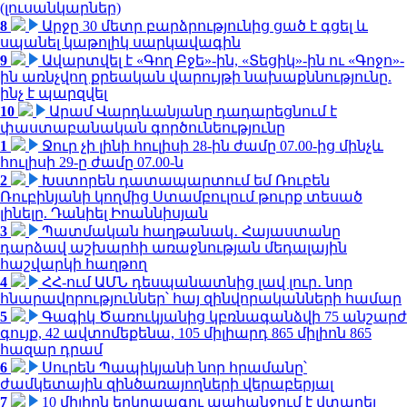
(լուսանկարներ)
8
Արջը 30 մետր բարձրությունից ցած է գցել և
սպանել կաթոլիկ սարկավագին
9
Ավարտվել է «Գող Բջե»-ին, «Տեցիկ»-ին ու «Գոջո»-
ին առնչվող քրեական վարույթի նախաքննությունը.
ինչ է պարզվել
10
Արամ Վարդևանյանը դադարեցնում է
փաստաբանական գործունեությունը
1
Ջուր չի լինի հուլիսի 28-ին ժամը 07.00-ից մինչև
հուլիսի 29-ը ժամը 07.00-ն
2
Խստորեն դատապարտում եմ Ռուբեն
Ռուբինյանի կողմից Ստամբուլում թուրք տեսած
լինելը. Դանիել Իոաննիսյան
3
Պատմական հաղթանակ․ Հայաստանը
դարձավ աշխարհի առաջնության մեդալային
հաշվարկի հաղթող
4
ՀՀ-ում ԱՄՆ դեսպանատնից լավ լուր․ նոր
հնարավորություններ՝ հայ զինվորականների համար
5
Գագիկ Ծառուկյանից կբռնագանձվի 75 անշարժ
գույք, 42 ավտոմեքենա, 105 միլիարդ 865 միլիոն 865
հազար դրամ
6
Սուրեն Պապիկյանի նոր հրամանը՝
ժամկետային զինծառայողների վերաբերյալ
7
10 միլիոն երկրպագու պահանջում է վտարել