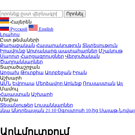
Հայերեն
Русский
English
Լրահոս
Ըստ թեմաների
Քաղաքական
Հասարակություն
Տնտեսություն
Իրավունք
Արտակարգ պատահարներ
Մշակույթ
Սպորտ
Հարցազրույցներ
Վերլուծական
Ծաղրանկարներ
Տարածաշրջան
Արցախ
Թուրքիա
Ադրբեջան
Իրան
Աշխարհ
ԱՄՆ
Եվրոպա
Մերձավոր Արևելք
Ռուսաստան
Այլ
Մամուլ
Հայաստան
Աշխարհ
Մեդիա
Տեսանյութեր
Լուսանկարներ
նա Անդրեասյան
21:10
Օգոստոսի 10-ից Սայաթ-Նովայի 
Արևմուտքում