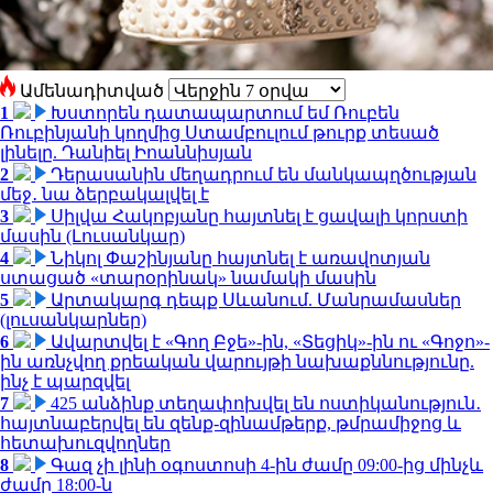
Ամենադիտված
1
Խստորեն դատապարտում եմ Ռուբեն
Ռուբինյանի կողմից Ստամբուլում թուրք տեսած
լինելը. Դանիել Իոաննիսյան
2
Դերասանին մեղադրում են մանկապղծության
մեջ․ նա ձերբակալվել է
3
Սիլվա Հակոբյանը հայտնել է ցավալի կորստի
մասին (Լուսանկար)
4
Նիկոլ Փաշինյանը հայտնել է առավոտյան
ստացած «տարօրինակ» նամակի մասին
5
Արտակարգ դեպք Սևանում. Մանրամասներ
(լուսանկարներ)
6
Ավարտվել է «Գող Բջե»-ին, «Տեցիկ»-ին ու «Գոջո»-
ին առնչվող քրեական վարույթի նախաքննությունը.
ինչ է պարզվել
7
425 անձինք տեղափոխվել են ոստիկանություն․
հայտնաբերվել են զենք-զինամթերք, թմրամիջոց և
հետախուզվողներ
8
Գազ չի լինի օգոստոսի 4-ին ժամը 09:00-ից մինչև
ժամը 18:00-ն