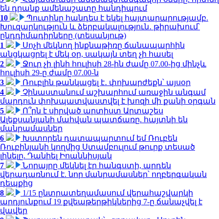
են դրանք ամենաշատը հանդիպում
10
Պուտինը հանդես է եկել հայտարարությամբ.
Խուզարկություն և ձերբակալություն․ թիրախում՝
ընդդիմադիրները (տեսանյութ)
1
Սոչի մեկնող ինքնաթիռը ճանապարհին
անցկացրել է մեկ օր, սակայն տեղ չի հասել
2
Ջուր չի լինի հուլիսի 28-ին ժամը 07.00-ից մինչև
հուլիսի 29-ը ժամը 07.00-ն
3
Ռուբլին թանկացել է․ փոխարժեքն՝ այսօր
4
Չինաստանում աշխարհում առաջին անգամ
մարդուն փոխպատվաստվել է խոզի մի քանի օրգան
5
Ո՞րն է սիրված արտիստ Արտաշես
Ալեքսանյանի մահվան պատճառը. հայտնի են
մանրամասներ
6
Խստորեն դատապարտում եմ Ռուբեն
Ռուբինյանի կողմից Ստամբուլում թուրք տեսած
լինելը. Դանիել Իոաննիսյան
7
Նորայրը մեկնել էր հանգստի, արդեն
վերադառնում է. նոր մանրամասներ՝ ողբերգական
դեպքից
8
1/15 ընտրատեղամասում վերահաշվարկի
արդյունքում 19 քվեաթերթիկներից 7-ը ճանաչվել է
վավեր