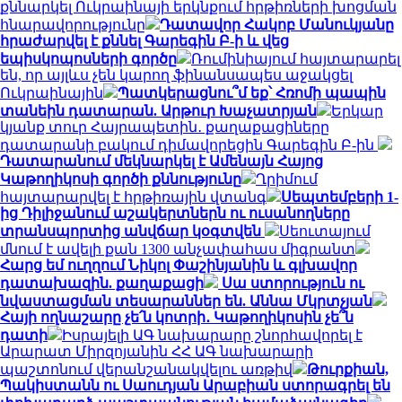
քննարկել Ուկրաինայի երկնքում հրթիռների խոցման
հնարավորությունը
Դատավոր Հակոբ Մանուկյանը
հրաժարվել է քննել Գարեգին Բ-ի և վեց
եպիսկոպոսների գործը
Ռումինիայում հայտարարել
են, որ այլևս չեն կարող ֆինանսապես աջակցել
Ուկրաինային
Պատկերացնու՞մ եք՝ Հռոմի պապին
տանեին դատարան. Արթուր Խաչատրյան
Երկար
կյանք տուր Հայրապետին․ քաղաքացիները
դատարանի բակում դիմավորեցին Գարեգին Բ-ին
Դատարանում մեկնարկել է Ամենայն Հայոց
Կաթողիկոսի գործի քննությունը
Ղրիմում
հայտարարվել է հրթիռային վտանգ
Սեպտեմբերի 1-
ից Դիլիջանում աշակերտներն ու ուսանողները
տրանսպորտից անվճար կօգտվեն
Սեուտայում
մնում է ավելի քան 1300 անչափահաս միգրանտ
Հարց եմ ուղղում Նիկոլ Փաշինյանին և գլխավոր
դատախազին. քաղաքացի
Սա ստորություն ու
նվաստացման տեսարաններ են. Աննա Մկրտչյան
Հայի ողնաշարը չե՛ն կոտրի․ Կաթողիկոսին չե՞ն
դատի
Իսրայելի ԱԳ նախարարը շնորհավորել է
Արարատ Միրզոյանին ՀՀ ԱԳ նախարարի
պաշտոնում վերանշանակվելու առթիվ
Թուրքիան,
Պակիստանն ու Սաուդյան Արաբիան ստորագրել են