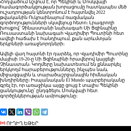
Հոդվածում նշվում է, որ Պեկինի և Մոսկվայի
համագործակցության խորացումը հատկապես մեծ
ուշադրության կենտրոնում է հայտնվել 2022
թվականին Ուկրաինայում ռազմական
գործողությունների սկսվելուց հետո։ Լրագրողի
խոսքով՝ Չինաստանի նախագահ Սի Ցզինպինը
Ռուսաստանի նախագահ Վլադիմիր Պուտինի հետ
ավելի հաճախ է հանդիպում, քան արևմտյան
երկրների առաջնորդների։
Ավելի վաղ հայտնի էր դարձել, որ Վլադիմիր Պուտինը
մայիսի 19-20-ը Սի Ցզինպինի հրավերով կայցելի
Չինաստան։ Կողմերը նախատեսում են քննարկել
երկկողմ հարաբերությունները, ինչպես նաև
միջազգային և տարածաշրջանային հիմնական
խնդիրները։ Իսպանական El Mundo պարբերականը
գրել էր, որ առաջիկա այցը ցույց է տալիս Պեկինի
ցանկությունը՝ ընդգծելու Մոսկվայի հետ
գործընկերության ամրությունը։
ՈՒՂԻՂ ԵԹԵՐ