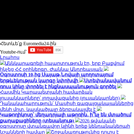
Հետևե՛ք Euromedia24-ին
Youtube-ում`
Լրահոս
Աննկարագրելի հպարտություն էր, երբ Բաքվում
հնչեց ՀՀ օրհներգը․ Ժաննա Անդրեասյան
Օգոստոսի 10-ից Սայաթ-Նովայի պողոտայում
երթևեկության կարգը կփոխվի
Ստեփանավանում
ռուս կինը փորձել է ինքնասպանություն գործել
Հասմիկ Կարապետյանի համարձակ
լուսանկարները՝ լողավազանից (լուսանկարներ)
Դանակահարություն՝ Մասիսի գազալցակայաններից
մեկի մոտ. կասկածյալը ձերբակալվել է
Կաթողիկոսը՝ մեղադրյալի աթոռին․ ի՞նչ են մտածում
քաղաքացիները (տեսանյութ)
2026 թվականի
օգոստոսը վտանգավոր կլինի երեք կենդանակերպի
նշանների համար
Շրջանառությունից դուրս է