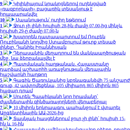
9
Կիլիկիայում կրակոցներով ուղեկցված
«ռազբորկայի» բացառիկ տեսանյութ է
հրապարակվել
10
Սպանություն՝ ուղիղ եթերում
1
Ջուր չի լինի հուլիսի 28-ին ժամը 07.00-ից մինչև
հուլիսի 29-ը ժամը 07.00-ն
2
Խստորեն դատապարտում եմ Ռուբեն
Ռուբինյանի կողմից Ստամբուլում թուրք տեսած
լինելը. Դանիել Իոաննիսյան
3
Դերասանին մեղադրում են մանկապղծության
մեջ․ նա ձերբակալվել է
4
Պատմական հաղթանակ․ Հայաստանը
դարձավ աշխարհի առաջնության մեդալային
հաշվարկի հաղթող
5
Գագիկ Ծառուկյանից կբռնագանձվի 75 անշարժ
գույք, 42 ավտոմեքենա, 105 միլիարդ 865 միլիոն 865
հազար դրամ
6
Սուրեն Պապիկյանի նոր հրամանը՝
ժամկետային զինծառայողների վերաբերյալ
7
10 միլիոն երկրպագու պահանջում է վտարել
Արգենտինային ԱԱ-2026-ից
8
Տասնյակ հասցեներում ջուր չի լինի՝ հուլիսի 15-
ին և 16-ին
9
Հայաստանի ամենավտանգավոր օձերը. որտեղ