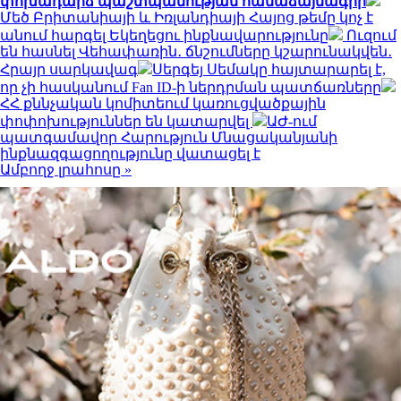
փոխադարձ պաշտպանության համաձայնագիր
Մեծ Բրիտանիայի և Իռլանդիայի Հայոց թեմը կոչ է
անում հարգել Եկեղեցու ինքնավարությունը
Ուզում
են հասնել Վեհափառին․ ճնշումները կշարունակվեն․
Հրայր սարկավագ
Սերգեյ Սեմակը հայտարարել է,
որ չի հասկանում Fan ID-ի ներդրման պատճառները
ՀՀ քննչական կոմիտեում կառուցվածքային
փոփոխություններ են կատարվել
ԱԺ-ում
պատգամավոր Հարություն Մնացականյանի
ինքնազգացողությունը վատացել է
Ամբողջ լրահոսը »