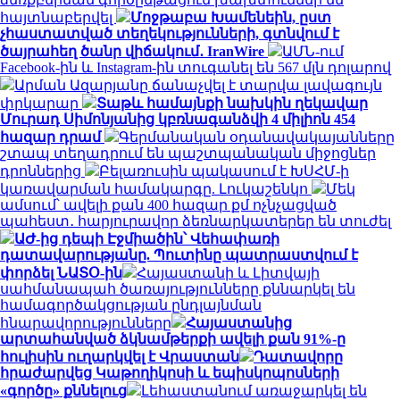
հայտնաբերվել
Մոջթաբա Խամենեին, ըստ
չհաստատված տեղեկությունների, գտնվում է
ծայրահեղ ծանր վիճակում․ IranWire
ԱՄՆ-ում
Facebook-ին և Instagram-ին տուգանել են 567 մլն դոլարով
Արման Ազարյանը ճանաչվել է տարվա լավագույն
փրկարար
Տաթև համայնքի նախկին ղեկավար
Մուրադ Սիմոնյանից կբռնագանձվի 4 միլիոն 454
հազար դրամ
Գերմանական օդանավակայանները
շտապ տեղադրում են պաշտպանական միջոցներ
դրոններից
Բելառուսին պակասում է ԽՍՀՄ-ի
կառավարման համակարգը. Լուկաշենկո
Մեկ
ամսում՝ ավելի քան 400 հազար քմ ոչնչացված
պահեստ․ հարյուրավոր ձեռնարկատերեր են տուժել
ԱԺ-ից դեպի Էջմիածին՝ Վեհափառի
դատավարությանը. Պուտինը պատրաստվում է
փորձել ՆԱՏՕ-ին
Հայաստանի և Լիտվայի
սահմանապահ ծառայությունները քննարկել են
համագործակցության ընդլայնման
հնարավորությունները
Հայաստանից
արտահանված ձկնամթերքի ավելի քան 91%-ը
հուլիսին ուղարկվել է Վրաստան
Դատավորը
հրաժարվեց Կաթողիկոսի և եպիսկոպոսների
«գործը» քննելուց
Լեհաստանում առաջարկել են