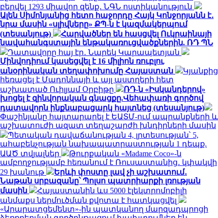
բերվել 1293 միավոր զենք․ ՆԳՆ ոստիկանություն
Ալեն Սիմոնյանից հետո հաջորդը Հայկ Կոնջորյանն է․
նրա մասին «սլիվները» ՔՊ-ն է կազմակերպում
(տեսանյութ)
Հարվածներ են հասցվել Ուկրաինայի
նավահանգստային ենթակառուցվածքներին. ՌԴ ՊՆ
Դատավորը հայ էր․ Նարեկ Կարապետյան
Մինվոդիում կասեցվել է 16 միլիոն ռուբլու
անօրինական տեղափոխումը Հայաստան
Կյանքից
հեռացել է Մադոննայի և այլ աստղերի հետ
աշխատած Ուիլյամ Օրբիթը
ՌԴ-ն «Իսկանդերով»
խոցել է զինվորական գնացքը.Վեհափառի գործով
դատավորն ինքնաբացարկ հայտնեց (տեսանյութ)
Փաշինյանը հայտարարել է ԵԱՏՄ-ում ապրանքների և
աշխատուժի ազատ տեղաշարժի խնդիրների մասին
Պետական դավաճանության 4, լրտեսության՝ 5,
ահաբեկչության նախապատրաստության 1 դեպք.
ԱԱԾ տվյալներ
Թուրքական «Madame Coco»-ն
ամբողջությամբ հեռանում է Ռուսաստանից․ կփակվի
29 խանութ
Երևի փոստը լավ չի աշխատում․
Նաթան սրբազանը՝ Պոլսո պատրիարքի լռության
մասին
Հայաստանին ևս 5000 էլեկտրոմոբիլի
անմաքս ներմուծման քվոտա է հատկացվել
«Արարատցեմենտ»-ին պատկանող մարզադպրոցի
ձեռքբերման գործընթացում խախտումներ են