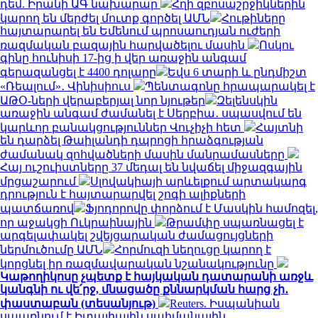
դեմ. Իրանի ԱԳ նախարար
Հղի զբոսաշրջիկներին
կարող են մերժել մուտք գործել ԱՄՆ
Հութիները
հայտարարել են Եմենում պրոսաուդյան ուժերի
ռազմական բազային հարվածելու մասին
Ոսկու
գինը հունիսի 17-ից ի վեր առաջին անգամ
գերազանցել է 4400 դոլարը
Եվս 6 տարի և ընդմիշտ
«Ռեալում»․ Վինիսիուս
Պենտագոնը հրապարակել է
ԱԹՕ-ների վերաբերյալ նոր նյութեր
Զելենսկին
առաջին անգամ ժամանել է Սերբիա․ սպասվում են
կարևոր բանակցություններ Վուչիչի հետ
Հայտնի
են դարձել Թաիլանդի դպրոցի հրաձգության
ժամանակ զոհվածների մասին մանրամասները
Հայ ուշուիստները 37 մեդալ են նվաճել միջազգային
մրցաշարում
Սլովակիայի արևելքում արտակարգ
դրություն է հայտարարվել շոգի ալիքների
պատճառով
Ֆյոդորովը փորձում է Մասկին համոզել,
որ աջակցի Ուկրաինային
Թրամփը սպառնացել է
արգելափակել շվեյցարական ժամացույցների
ներմուծումը ԱՄՆ
Հորմուզի նեղուցը կարող է
կորցնել իր ռազմավարական նշանակությունը
Կաթողիկոսը չպետք է հայկական դատարանի առջև
կանգնի ու վե՛րջ, մնացածը քննարկման հարց չի․
փաստաբան (տեսանյութ)
Reuters. Իսպանիան
սպառնում է Իտալիային սահմանային