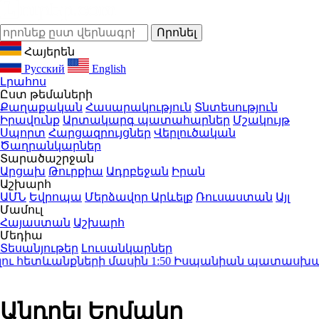
Հայերեն
Русский
English
Լրահոս
Ըստ թեմաների
Քաղաքական
Հասարակություն
Տնտեսություն
Իրավունք
Արտակարգ պատահարներ
Մշակույթ
Սպորտ
Հարցազրույցներ
Վերլուծական
Ծաղրանկարներ
Տարածաշրջան
Արցախ
Թուրքիա
Ադրբեջան
Իրան
Աշխարհ
ԱՄՆ
Եվրոպա
Մերձավոր Արևելք
Ռուսաստան
Այլ
Մամուլ
Հայաստան
Աշխարհ
Մեդիա
Տեսանյութեր
Լուսանկարներ
ւ հետևանքների մասին
1:50
Իսպանիան պատասխան միջ
Անդրեյ Երմակը