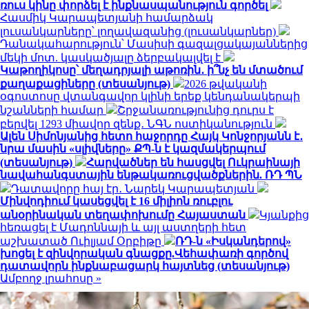
ռուս կինը փորձել է ինքնասպանություն գործել
Հասմիկ Կարապետյանի համարձակ
լուսանկարները՝ լողավազանից (լուսանկարներ)
Դանակահարություն՝ Մասիսի գազալցակայաններից
մեկի մոտ. կասկածյալը ձերբակալվել է
Կաթողիկոսը՝ մեղադրյալի աթոռին․ ի՞նչ են մտածում
քաղաքացիները (տեսանյութ)
2026 թվականի
օգոստոսը վտանգավոր կլինի երեք կենդանակերպի
նշանների համար
Շրջանառությունից դուրս է
բերվել 1293 միավոր զենք․ ՆԳՆ ոստիկանություն
Ալեն Սիմոնյանից հետո հաջորդը Հայկ Կոնջորյանն է․
նրա մասին «սլիվները» ՔՊ-ն է կազմակերպում
(տեսանյութ)
Հարվածներ են հասցվել Ուկրաինայի
նավահանգստային ենթակառուցվածքներին. ՌԴ ՊՆ
Դատավորը հայ էր․ Նարեկ Կարապետյան
Մինվոդիում կասեցվել է 16 միլիոն ռուբլու
անօրինական տեղափոխումը Հայաստան
Կյանքից
հեռացել է Մադոննայի և այլ աստղերի հետ
աշխատած Ուիլյամ Օրբիթը
ՌԴ-ն «Իսկանդերով»
խոցել է զինվորական գնացքը.Վեհափառի գործով
դատավորն ինքնաբացարկ հայտնեց (տեսանյութ)
Ամբողջ լրահոսը »