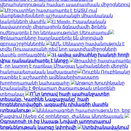
վերահսկողության համար պատասխան միջոցներով
Միշուստինը հայտարարել է ԵԱՏՄ-ում
մարքեթփլեյսների աշխատանքի միասնական
կանոնների մասին
El Mundo. Իսպանական
նավատորմը միգրացիոն ճգնաժամի ֆոնին
ուժեղացրել է իր ներկայությունը Սեուտայում
Փրկարարները հայտնաբերել են մոլորված
զբոսաշրջիկներին
ԱՄՆ Սենատը հավանություն է
տվել Ռուսաստանի դեմ նոր պատժամիջոցների
մասին օրինագծին
31-ամյա ամուսինը խանդի հողի
վրա դանակահարել է կնոջը
Թրամփը հայտարարել
է, որ կարող է դառնալ Միացյալ Նահանգների վերջին
հանրապետական ​​նախագահը
Ռուբեն Ռուբինյանը
դարձել է աշխարհի ամենաերիտասարդ
խորհրդարանի նախագահը
Արթուր Խուդինյանը
նշանակվել է Փրկարար ծառայության տնօրենի
տեղակալ
Ո՞ւր կորավ հայի պահանջատեր
տեսակը․ Կարինե Նալչաջյանը՝ հայի
հոգեկերտվածքի, ազգային դիմագծի մասին
(տեսանյութ)
Աննկարագրելի հպարտություն էր, երբ
Բաքվում հնչեց ՀՀ օրհներգը․ Ժաննա Անդրեասյան
Օգոստոսի 10-ից Սայաթ-Նովայի պողոտայում
երթևեկության կարգը կփոխվի
Ստեփանավանում