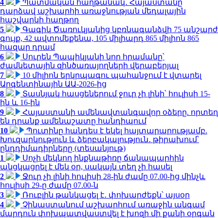
4
Պատմական հաղթանակ․ Հայաստանը
դարձավ աշխարհի առաջնության մեդալային
հաշվարկի հաղթող
5
Գագիկ Ծառուկյանից կբռնագանձվի 75 անշարժ
գույք, 42 ավտոմեքենա, 105 միլիարդ 865 միլիոն 865
հազար դրամ
6
Սուրեն Պապիկյանի նոր հրամանը՝
ժամկետային զինծառայողների վերաբերյալ
7
10 միլիոն երկրպագու պահանջում է վտարել
Արգենտինային ԱԱ-2026-ից
8
Տասնյակ հասցեներում ջուր չի լինի՝ հուլիսի 15-
ին և 16-ին
9
Հայաստանի ամենավտանգավոր օձերը. որտեղ
են դրանք ամենաշատը հանդիպում
10
Պուտինը հանդես է եկել հայտարարությամբ.
Խուզարկություն և ձերբակալություն․ թիրախում՝
ընդդիմադիրները (տեսանյութ)
1
Սոչի մեկնող ինքնաթիռը ճանապարհին
անցկացրել է մեկ օր, սակայն տեղ չի հասել
2
Ջուր չի լինի հուլիսի 28-ին ժամը 07.00-ից մինչև
հուլիսի 29-ը ժամը 07.00-ն
3
Ռուբլին թանկացել է․ փոխարժեքն՝ այսօր
4
Չինաստանում աշխարհում առաջին անգամ
մարդուն փոխպատվաստվել է խոզի մի քանի օրգան