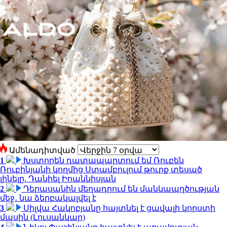
Ամենադիտված
1
Խստորեն դատապարտում եմ Ռուբեն
Ռուբինյանի կողմից Ստամբուլում թուրք տեսած
լինելը. Դանիել Իոաննիսյան
2
Դերասանին մեղադրում են մանկապղծության
մեջ․ նա ձերբակալվել է
3
Սիլվա Հակոբյանը հայտնել է ցավալի կորստի
մասին (Լուսանկար)