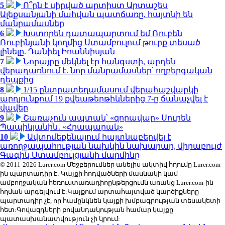
5
Ո՞րն է սիրված արտիստ Արտաշես
Ալեքսանյանի մահվան պատճառը. հայտնի են
մանրամասներ
6
Խստորեն դատապարտում եմ Ռուբեն
Ռուբինյանի կողմից Ստամբուլում թուրք տեսած
լինելը. Դանիել Իոաննիսյան
7
Նորայրը մեկնել էր հանգստի, արդեն
վերադառնում է. նոր մանրամասներ՝ ողբերգական
դեպքից
8
1/15 ընտրատեղամասում վերահաշվարկի
արդյունքում 19 քվեաթերթիկներից 7-ը ճանաչվել է
վավեր
9
Շառաչուն ապտակ՝ «զորավար» Սուրեն
Պապիկյանին․ «Հրապարակ»
10
Ավտոմեքենայում հայտնաբերվել է
առողջապահության նախկին նախարար, վիրաբույժ
Գագիկ Ստամբուլցյանի մարմինը
© 2011-2026 Lurer.com Մեջբերումներ անելիս ակտիվ հղումը Lurer.com-
ին պարտադիր է: Կայքի հոդվածների մասնակի կամ
ամբողջական հեռուստառադիոընթերցումն առանց Lurer.com-ին
հղման արգելվում է:Կայքում արտահայտված կարծիքները
պարտադիր չէ, որ համընկնեն կայքի խմբագրության տեսակետի
հետ:Գովազդների բովանդակության համար կայքը
պատասխանատվություն չի կրում: