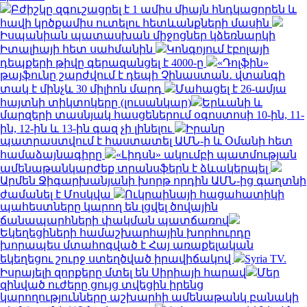
Բժիշկը զգուշացրել է 1 ամիս միայն հնդկացորեն և
հավի կրծքամիս ուտելու հետևանքների մասին
Իսպանիան պատասխան միջոցներ կձեռնարկի
Իտալիայի հետ սահմանին
Կոնգոյում էբոլայի
դեպքերի թիվը գերազանցել է 4000-ը
«Դոլֆին»
թայֆունը շարժվում է դեպի Չինաստան․ վտանգի
տակ է մինչև 30 միլիոն մարդ
Մահացել է 26-ամյա
հայտնի տիկտոկերը (լուսանկար)
Երևանի և
մարզերի տասնյակ հասցեներում օգոստոսի 10-ին, 11-
ին, 12-ին և 13-ին գազ չի լինելու
Իրանը
պատրաստվում է հաստատել ԱՄՆ-ի և Օմանի հետ
համաձայնագիրը
«Լիդսն» ակումբի պատմության
ամենաթանկարժեք տրանսֆերն է ձևակերպել
Արմեն Ջիգարխանյանի խորթ որդին ԱՄՆ-ից գաղտնի
ժամանել է Մոսկվա
Ուկրաինայի հացահատիկի
պահեստները կարող են լցվել ծովային
ճանապարհների փակման պատճառով
Եկեղեցիների համաշխարհային խորհուրդը
խորապես մտահոգված է Հայ առաքելական
եկեղեցու շուրջ ստեղծված իրավիճակով
Syria TV.
Իսրայելի զորքերը մտել են Սիրիայի հարավ
Մեր
զինված ուժերը ցույց տվեցին իրենց
կարողությունները աշխարհի ամենաթանկ բանակի