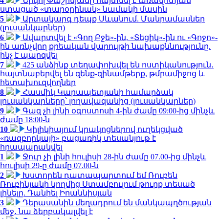
4
Նիկոլ Փաշինյանը հայտնել է առավոտյան
ստացած «տարօրինակ» նամակի մասին
5
Արտակարգ դեպք Սևանում. Մանրամասներ
(լուսանկարներ)
6
Ավարտվել է «Գող Բջե»-ին, «Տեցիկ»-ին ու «Գոջո»-
ին առնչվող քրեական վարույթի նախաքննությունը.
ինչ է պարզվել
7
425 անձինք տեղափոխվել են ոստիկանություն․
հայտնաբերվել են զենք-զինամթերք, թմրամիջոց և
հետախուզվողներ
8
Հասմիկ Կարապետյանի համարձակ
լուսանկարները՝ լողավազանից (լուսանկարներ)
9
Գազ չի լինի օգոստոսի 4-ին ժամը 09:00-ից մինչև
ժամը 18:00-ն
10
Կիլիկիայում կրակոցներով ուղեկցված
«ռազբորկայի» բացառիկ տեսանյութ է
հրապարակվել
1
Ջուր չի լինի հուլիսի 28-ին ժամը 07.00-ից մինչև
հուլիսի 29-ը ժամը 07.00-ն
2
Խստորեն դատապարտում եմ Ռուբեն
Ռուբինյանի կողմից Ստամբուլում թուրք տեսած
լինելը. Դանիել Իոաննիսյան
3
Դերասանին մեղադրում են մանկապղծության
մեջ․ նա ձերբակալվել է