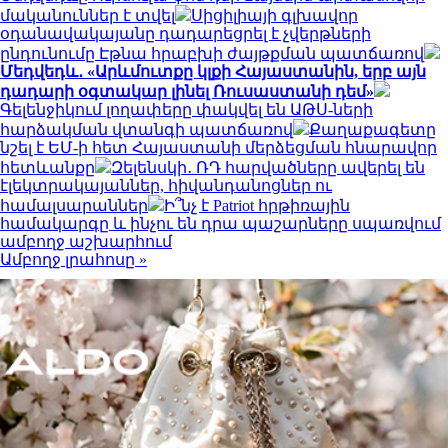
մականուններ է տվել
Սիցիլիայի գլխավոր
օդանավակայանը դադարեցրել է չվերթների
ընդունումը Էթնա հրաբխի ժայթքման պատճառով
Մեդվեդև․ «Արևմուտքը կլքի Հայաստանին, երբ այն
դադարի օգտակար լինել Ռուսաստանի դեմ»
Գելենջիկում լողափերը փակվել են ԱԹՍ-ների
հարձակման վտանգի պատճառով
Քաղաքագետը
նշել է ԵՄ-ի հետ Հայաստանի մերձեցման հնարավոր
հետևանքը
Զելենսկի․ ՌԴ հարվածները ավերել են
էլեկտրակայաններ, հիվանդանոցներ ու
համալսարաններ
Ի՞նչ է Patriot հրթիռային
համակարգը և ինչու են դրա պաշարները սպառվում
ամբողջ աշխարհում
Ամբողջ լրահոսը »