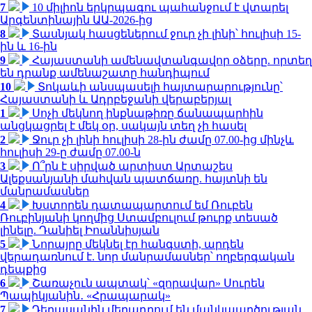
7
10 միլիոն երկրպագու պահանջում է վտարել
Արգենտինային ԱԱ-2026-ից
8
Տասնյակ հասցեներում ջուր չի լինի՝ հուլիսի 15-
ին և 16-ին
9
Հայաստանի ամենավտանգավոր օձերը. որտեղ
են դրանք ամենաշատը հանդիպում
10
Տոկաևի անսպասելի հայտարարությունը՝
Հայաստանի և Ադրբեջանի վերաբերյալ
1
Սոչի մեկնող ինքնաթիռը ճանապարհին
անցկացրել է մեկ օր, սակայն տեղ չի հասել
2
Ջուր չի լինի հուլիսի 28-ին ժամը 07.00-ից մինչև
հուլիսի 29-ը ժամը 07.00-ն
3
Ո՞րն է սիրված արտիստ Արտաշես
Ալեքսանյանի մահվան պատճառը. հայտնի են
մանրամասներ
4
Խստորեն դատապարտում եմ Ռուբեն
Ռուբինյանի կողմից Ստամբուլում թուրք տեսած
լինելը. Դանիել Իոաննիսյան
5
Նորայրը մեկնել էր հանգստի, արդեն
վերադառնում է. նոր մանրամասներ՝ ողբերգական
դեպքից
6
Շառաչուն ապտակ՝ «զորավար» Սուրեն
Պապիկյանին․ «Հրապարակ»
7
Դերասանին մեղադրում են մանկապղծության