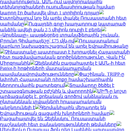
դավադրություն․ ԱՄՆ-ում այլմոլորակային
տեխնոլոգիաների ուսումնասիրության համար
կարող էր ծախսվել մոտ 1 տրիլիոն դոլար
Էստոնիայում կոչ են արել փակել Ռուսաստանի հետ
սահմանը
Ուգալդեի գոլը խաղադրույք կատարած
անձին ավելի քան 2,5 միլիոն ռուբլի է բերել
«Արսենալը» պայթեցրեց տրանսֆերային շուկան․
Բրունո Գիմարայեշը՝ £75 մլն-ով
Ռուսաստանում
կարևոր նախազգուշացում են արել Եվրամիությանը
Չինաստանը պատրաստ է խորացնել Հայաստանի
հետ ռազմավարական գործընկերությունը․ Վան Ին՝
Միրզոյանին
Զելենսկին բացահայտել է ԱՄՆ-ի հետ
Patriot-ի հրթիռների մատակարարման
պայմանավորվածությունները
Փաշինյան․ TRIPP-ը
կփոխի Հայաստանի դիրքը համաշխարհային
ներդրումային քարտեզում
Տղամարդը ծեծել է
շտապօգնության բժշկին և վարորդին
ՄԻՊ-ը կոշտ
արձագանքել է․ քրեական գործով անձնական ու
ընտանեկան տվյալների հրապարակումն
անընդունելի է
Գերմանիային մեղադրել են
Եվրամիության գազային խնդիրների համար
Բացահայտվել են Զելենսկու՝ Ռուսաստանի
դաշնակցի հետ բանակցությունների թեմաները
Մեդվեդևը Ուրսուլա ֆոն դեր Լայենին արտասովոր