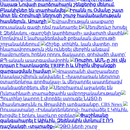
Սայաթ Նովայի բարձրահարկ շենքերից մեկում.
Բնակիչներ են տարհանվել
Իրանն ու Օմանը շատ
մոտ են Հորմուզի նեղուցի շուրջ համաձայնության
հասնելուն․ Արաղչի
Եվրամիության պայքարը
ռուսական գազի դեմ դանդաղել է
Մեդվեդևը խոսել
է Զելենսկու «գարշելի կարիերայի» ավարտի մասին
Որոնվում է նախաձեռնված քրեական վարույթի
շրջանակներում
Հիշեք, տիկին․ կան մայրեր, որ
հնարավորություն չեն ունեցել վերջին անգամ
համբուրելու իրենց որդու ճակատը. զոհվածի մայրը՝
ՔՊ-ական պատգամավորին
Ռուբիո․ ԱՄՆ-ը 201 մլն
դոլար է հատկացրել TRIPP-ի և Միջին միջանցքի
զարգացման համար
Վրաստանի վարչապետը
Սաակաշվիլուն անվանել է «խայտառակ կեղտոտ
օտարերկրյա գործակալ» և մեղադրել պատերազմ
սանձազերծելու մեջ
Սերբիայում աջակցել են
Ուկրաինայի տարածքային ամբողջականությանը
Պուտինը կարող է փորձել ստուգել ՆԱՏՕ-ի
միասնությունն ու Թրամփի արձագանքը. CBS News
Ռուսաստանը «Իսկանդերներով» հարվածել է Կիևին․
խոցվել է երկու կարևոր օբյեկտ
Փաշինյանը
զանգահարել է Ալիևին. Զելենսկին մտնում է ՌԴ
դաշնակցի «տարածք»
ՉԹՕ-ների շուրջ