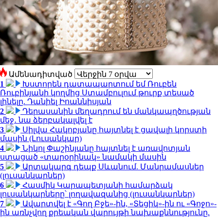
Ամենադիտված
1
Խստորեն դատապարտում եմ Ռուբեն
Ռուբինյանի կողմից Ստամբուլում թուրք տեսած
լինելը. Դանիել Իոաննիսյան
2
Դերասանին մեղադրում են մանկապղծության
մեջ․ նա ձերբակալվել է
3
Սիլվա Հակոբյանը հայտնել է ցավալի կորստի
մասին (Լուսանկար)
4
Նիկոլ Փաշինյանը հայտնել է առավոտյան
ստացած «տարօրինակ» նամակի մասին
5
Արտակարգ դեպք Սևանում. Մանրամասներ
(լուսանկարներ)
6
Հասմիկ Կարապետյանի համարձակ
լուսանկարները՝ լողավազանից (լուսանկարներ)
7
Ավարտվել է «Գող Բջե»-ին, «Տեցիկ»-ին ու «Գոջո»-
ին առնչվող քրեական վարույթի նախաքննությունը.