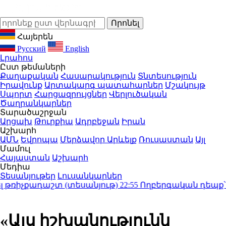
Հայերեն
Русский
English
Լրահոս
Ըստ թեմաների
Քաղաքական
Հասարակություն
Տնտեսություն
Իրավունք
Արտակարգ պատահարներ
Մշակույթ
Սպորտ
Հարցազրույցներ
Վերլուծական
Ծաղրանկարներ
Տարածաշրջան
Արցախ
Թուրքիա
Ադրբեջան
Իրան
Աշխարհ
ԱՄՆ
Եվրոպա
Մերձավոր Արևելք
Ռուսաստան
Այլ
Մամուլ
Հայաստան
Աշխարհ
Մեդիա
Տեսանյութեր
Լուսանկարներ
թռիչքադաշտ (տեսանյութ)
22:55
Ողբերգական դեպք՝ Ե
«Այս իշխանությունն