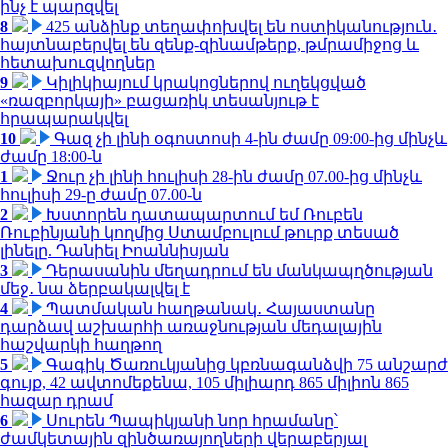
ինչ է պարզվել
8
425 անձինք տեղափոխվել են ոստիկանություն․
հայտնաբերվել են զենք-զինամթերք, թմրամիջոց և
հետախուզվողներ
9
Կիլիկիայում կրակոցներով ուղեկցված
«ռազբորկայի» բացառիկ տեսանյութ է
հրապարակվել
10
Գազ չի լինի օգոստոսի 4-ին ժամը 09:00-ից մինչև
ժամը 18:00-ն
1
Ջուր չի լինի հուլիսի 28-ին ժամը 07.00-ից մինչև
հուլիսի 29-ը ժամը 07.00-ն
2
Խստորեն դատապարտում եմ Ռուբեն
Ռուբինյանի կողմից Ստամբուլում թուրք տեսած
լինելը. Դանիել Իոաննիսյան
3
Դերասանին մեղադրում են մանկապղծության
մեջ․ նա ձերբակալվել է
4
Պատմական հաղթանակ․ Հայաստանը
դարձավ աշխարհի առաջնության մեդալային
հաշվարկի հաղթող
5
Գագիկ Ծառուկյանից կբռնագանձվի 75 անշարժ
գույք, 42 ավտոմեքենա, 105 միլիարդ 865 միլիոն 865
հազար դրամ
6
Սուրեն Պապիկյանի նոր հրամանը՝
ժամկետային զինծառայողների վերաբերյալ