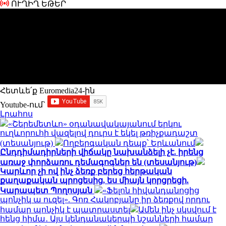
ՈՒՂԻՂ ԵԹԵՐ
Հետևե՛ք Euromedia24-ին
Youtube-ում`
Լրահոս
«Շերեմետևո» օդանավակայանում երկու
ուղևորուհի վազելով դուրս է եկել թռիչքադաշտ
(տեսանյութ)
Ողբերգական դեպք՝ Երևանում
Ընդդիմադիրների վիճակը նախանձելի չէ. իրենց
առաջ փորձառու դեմագոգներ են (տեսանյութ)
Կարևոր չի ով ինչ ձեռք բերեց հերթական
քաղաքական պրոցեսից, ես միայն կորցրեցի.
Կարապետ Պողոսյան
«Ֆելոն հիվանդանոցից
պոնչիկ ա ուզել». Գոռ Հակոբյանը իր ձեռքով որդու
համար պոնչիկ է պատրաստել
Ամեն ինչ սկսվում է
հենց հիմա․ Այս կենդանակերպի նշանների համար