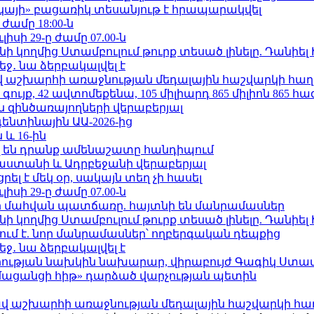
րկայի» բացառիկ տեսանյութ է հրապարակվել
 ժամը 18:00-ն
ւլիսի 29-ը ժամը 07.00-ն
 կողմից Ստամբուլում թուրք տեսած լինելը. Դանիել
ջ․ նա ձերբակալվել է
աշխարհի առաջնության մեդալային հաշվարկի հաղ
ւյք, 42 ավտոմեքենա, 105 միլիարդ 865 միլիոն 865 հ
 զինծառայողների վերաբերյալ
ենտինային ԱԱ-2026-ից
 և 16-ին
 են դրանք ամենաշատը հանդիպում
աստանի և Ադրբեջանի վերաբերյալ
լ է մեկ օր, սակայն տեղ չի հասել
ւլիսի 29-ը ժամը 07.00-ն
նի մահվան պատճառը. հայտնի են մանրամասներ
 կողմից Ստամբուլում թուրք տեսած լինելը. Դանիել
ում է. նոր մանրամասներ՝ ողբերգական դեպքից
ջ․ նա ձերբակալվել է
ության նախկին նախարար, վիրաբույժ Գագիկ Ստամ
մացանցի հիթ» դարձած վարչության պետին
աշխարհի առաջնության մեդալային հաշվարկի հա