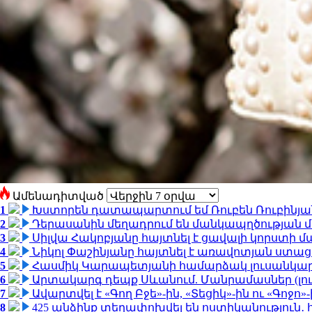
Ամենադիտված
1
Խստորեն դատապարտում եմ Ռուբեն Ռուբինյանի
2
Դերասանին մեղադրում են մանկապղծության մե
3
Սիլվա Հակոբյանը հայտնել է ցավալի կորստի մ
4
Նիկոլ Փաշինյանը հայտնել է առավոտյան ստ
5
Հասմիկ Կարապետյանի համարձակ լուսանկարն
6
Արտակարգ դեպք Սևանում. Մանրամասներ (լո
7
Ավարտվել է «Գող Բջե»-ին, «Տեցիկ»-ին ու «Գոջ
8
425 անձինք տեղափոխվել են ոստիկանություն․