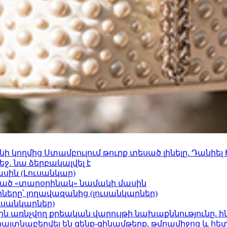
 կողմից Ստամբուլում թուրք տեսած լինելը. Դանիել
ջ․ նա ձերբակալվել է
ասին (Լուսանկար)
ացած «տարօրինակ» նամակի մասին
երը՝ լողավազանից (լուսանկարներ)
ւսանկարներ)
ո»-ին առնչվող քրեական վարույթի նախաքննությունը. ի
 հայտնաբերվել են զենք-զինամթերք, թմրամիջոց և հ