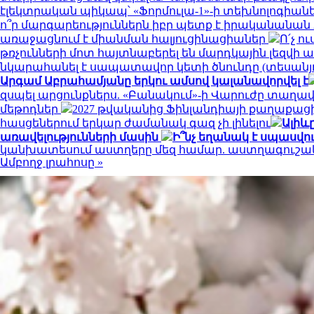
էլեկտրական պիկապ՝ «Ֆորմուլա-1»-ի տեխնոլոգիան
ո՞ր մարգարեություններն իբր պետք է իրականանան
առաջացնում է միանման հալյուցինացիաներ
Ո՛չ ո
թռչունների մոտ հայտնաբերել են մարդկային լեզվի
նկարահանել է սապատավոր կետի ծնունդը (տեսանյ
Արգամ Աբրահամյանը երկու ամսով կալանավորվել է
զսպել արցունքներս. «Բանակում»-ի Վարուժը տաղավ
մեթոդներ
2027 թվականից Ֆինլանդիայի քաղաքացիո
հասցեներում երկար ժամանակ գազ չի լինելու
Ալիև
առավելությունների մասին
Ի՞նչ եղանակ է սպասվո
կանխատեսում աստղերը մեզ համար. աստղագուշակ 2
Ամբողջ լրահոսը »