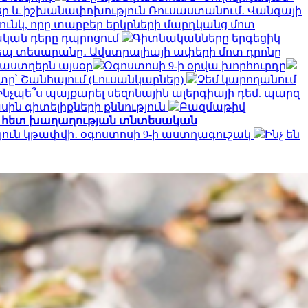
ր և իշխանափոխություն Ռուսաստանում․ Վանգայի
ունկ, որը տարբեր երկրների մարդկանց մոտ
լական դերը դպրոցում
Գիտնականները երգեցիկ
պ տեսարանը․ Ավստրալիայի ափերի մոտ դրոնը
մ աստղերն այսօր
Օգոստոսի 9-ի օրվա խորհուրդը
տը՝ Շանհայում (Լուսանկարներ)
Չեմ կարողանում
Ինչպե՞ս պայքարել սեզոնային ալերգիայի դեմ. պարզ
սին գիտելիքների քննություն
Բազմաթիվ
նի հետ խաղաղության տնտեսական
թյուն կթափվի․ օգոստոսի 9-ի աստղագուշակ
Ինչ են