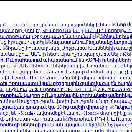
Հորմուզի նեղուցի նոր իրողությունների հետ
Նոր 
ված գոլը չփրկեց «Ինտեր Մայամիին»․ «Մոնտերեյը» հ
նրա գործարար շրջապատի նկատմամբ
Ֆինլանդիայ
նց է բացահայտել
Հայաստանում եղանակը կտրու
ան
Իրանը հրապարակել Մոջթաբա Խամենեիի առաջին
ք բանակցում ԱՄՆ-ի հետ․ Արաղչին պարզաբանել է 
ր․ Ուկրաինայում ահազանգում են ՀՕՊ-ի խնդիրների
 դրամ
ԱՄՆ Սենատ է ներկայացվել Լիբանանին օգնել
երի մի շարք հասցեներում երկար ժամանակ լույս չի 
ղեցին նշում է Սուրբ Աստվածածնի վերափոխման տո
ձել է ռուսաստանյան գիշերային զանգվածային հար
և բացահայտ ֆավորիտ է UFC 331-ում
WP․ Պենտագո
ուրքիան կարող է Ուկրաինային փոխանցել ամերիկյ
տանում հաջողություն, փոփոխություն և նոր հնարավ
շտավան գյուղում. կա 10-ից ավելի վիրավոր
Ուկրաի
ել են «Mazda» ավտոմեքենան ու «Honda» մոտոցիկլը
-ով. Եղիազար Վարդանյան
Թուրքիան ՌԴ-ին և Ուկր
Հորմուզի նեղուցի բացման պայմանները
Ի՞նչ իրավ
ն սահմանել է մազերի երկարության համաշխարհայի