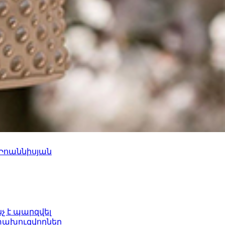
 Իոաննիսյան
նչ է պարզվել
ետախուզվողներ