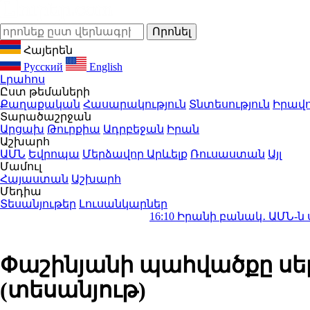
Հայերեն
Русский
English
Լրահոս
Ըստ թեմաների
Քաղաքական
Հասարակություն
Տնտեսություն
Իրավո
Տարածաշրջան
Արցախ
Թուրքիա
Ադրբեջան
Իրան
Աշխարհ
ԱՄՆ
Եվրոպա
Մերձավոր Արևելք
Ռուսաստան
Այլ
Մամուլ
Հայաստան
Աշխարհ
Մեդիա
Տեսանյութեր
Լուսանկարներ
16:10
Իրանի բանակ․ ԱՄՆ-ն ստիպված կլի
Փաշինյանի պահվածքը սե
(տեսանյութ)