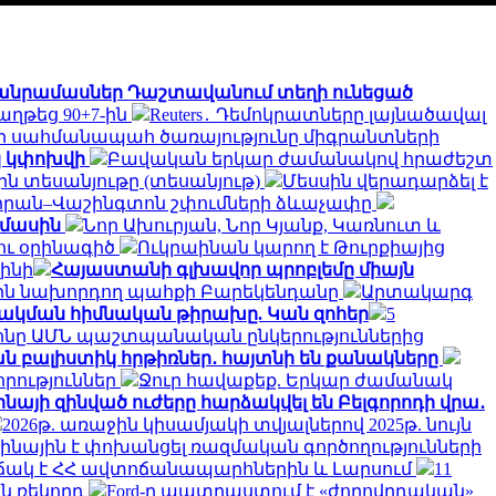
մանրամասներ Դաշտավանում տեղի ունեցած
աղթեց 90+7-ին
Reuters․ Դեմոկրատները լայնածավալ
ի սահմանապահ ծառայությունը միգրանտների
կ կփոխվի
Բավական երկար ժամանակով հրաժեշտ
 տեսանյութը (տեսանյութ)
Մեսսին վերադարձել է
Թեհրան–Վաշինգտոն շփումների ձևաչափը
 մասին
Նոր Ախուրյան, Նոր Կյանք, Կառնուտ և
ու օրինագիծ
Ուկրաինան կարող է Թուրքիայից
լինի
Հայաստանի գլխավոր պրոբլեմը միայն
նին նախորդող պահքի Բարեկենդանը
Արտակարգ
ձակման հիմնական թիրախը. Կան զոհեր
5
նը ԱՄՆ պաշտպանական ընկերություններից
ան բալիստիկ հրթիռներ․ հայտնի են քանակները
որություններ
Ջուր հավաքեք. Երկար ժամանակ
նայի զինված ուժերը հարձակվել են Բելգորոդի վրա․
2026թ. առաջին կիսամյակի տվյալներով 2025թ. նույն
աինային է փոխանցել ռազմական գործողությունների
իճակ է ՀՀ ավտոճանապարհներին և Լարսում
11
ն ռեկորդ
Ford-ը պատրաստում է «ժողովրդական»