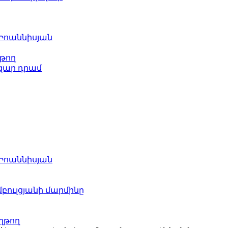
 Իոաննիսյան
թող
ազար դրամ
 Իոաննիսյան
բուլցյանի մարմինը
ղթող