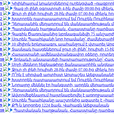
9
Կիլիկիայում կրակոցներով ուղեկցված «ռազբո
10
Գազ չի լինի օգոստոսի 4-ին ժամը 09:00-ից մինչև
1
Ջուր չի լինի հուլիսի 28-ին ժամը 07.00-ից մինչև հո
2
Խստորեն դատապարտում եմ Ռուբեն Ռուբինյանի
3
Դերասանին մեղադրում են մանկապղծության մե
4
Պատմական հաղթանակ․ Հայաստանը դարձավ 
5
Գագիկ Ծառուկյանից կբռնագանձվի 75 անշարժ գո
6
Սուրեն Պապիկյանի նոր հրամանը՝ ժամկետային
7
10 միլիոն երկրպագու պահանջում է վտարել Արգ
8
Տասնյակ հասցեներում ջուր չի լինի՝ հուլիսի 15-ին
9
Հայաստանի ամենավտանգավոր օձերը. որտեղ
10
Տոկաևի անսպասելի հայտարարությունը՝ Հայ
1
Սոչի մեկնող ինքնաթիռը ճանապարհին անցկացրե
2
Ջուր չի լինի հուլիսի 28-ին ժամը 07.00-ից մինչև հո
3
Ո՞րն է սիրված արտիստ Արտաշես Ալեքսանյա
4
Խստորեն դատապարտում եմ Ռուբեն Ռուբինյանի
5
Նորայրը մեկնել էր հանգստի, արդեն վերադառն
6
Դերասանին մեղադրում են մանկապղծության մե
7
Ավտոմեքենայում հայտնաբերվել է առողջապահ
8
Սուրեն Պապիկյանը պաշտոնից ազատել է «հա
9
ՔՊ-ն կորցրեց 1224 ձայն. Վահագն Ալեքսանյան
10
Պատմական հաղթանակ․ Հայաստանը դարձավ 