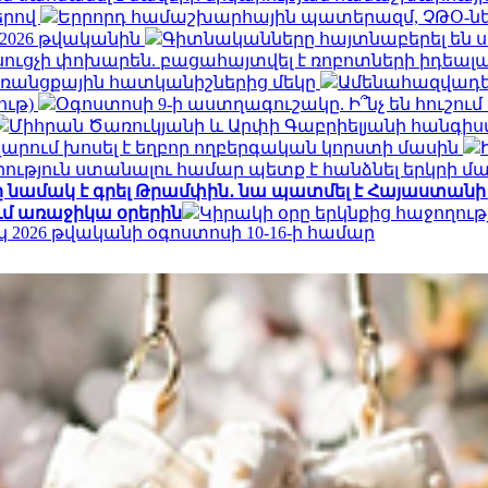
երով
Երրորդ համաշխարհային պատերազմ, ՉԹՕ-նե
 2026 թվականին
Գիտնականները հայտնաբերել են ս
ւսուցչի փոխարեն. բացահայտվել է ռոբոտների իդեա
 առանցքային հատկանիշներից մեկը
Ամենահազվադե
ութ)
Օգոստոսի 9-ի աստղագուշակը. Ի՞նչ են հուշու
Միհրան Ծառուկյանի և Արփի Գաբրիելյանի հանգիս
արում խոսել է եղբոր ողբերգական կորստի մասին
ւթյուն ստանալու համար պետք է հանձնել երկրի մա
ը նամակ է գրել Թրամփին․ նա պատմել է Հայաստա
ւմ առաջիկա օրերին
Կիրակի օրը երկնքից հաջողու
026 թվականի օգոստոսի 10-16-ի համար