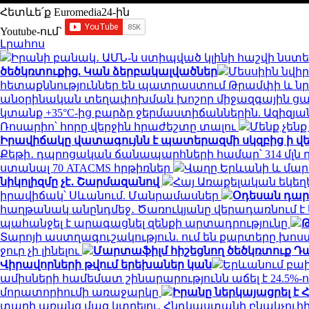
Հետևե՛ք Euromedia24-ին
Youtube-ում`
Լրահոս
Իրանի բանակ․ ԱՄՆ-ն ստիպված կլինի հաշվի նստել 
ծեծկռտուքից. Կան ձերբակալվածներ
Մեսսիին նվիր
հետաքննություններ են պատրաստում Թրամփի և 
անօրինական տեղափոխման խոշոր միջազգային ցա
կտանք +35°C-ից բարձր ջերմաստիճաններին. Ազիզյ
Ռոսարիո՝ հորը վերջին հրաժեշտը տալու
Մենք չեն
Իրավիճակը վատագույնն է պատերազմի սկզբից ի վե
Քեթի․ դպրոցական ճանապարհների համար՝ 314 մլն
ստանալ 70 ATACMS հրթիռներ
Վաղը Երևանի և մարզ
նիկոլիզմը չէ․ Շարմազանով
Հայ Առաքելական եկե
իրավիճակ՝ Սևանում. Մանրամասներ
Օդեսան դար
հաղթանակ անընդմեջ․ Ծառուկյանը վերադառնում է 
պահանջել է արագացնել զենքի արտադրությունը
Թ
Տարոյի աստղագուշակություն. ում են քարտերը խոս
ջուր չի լինելու
Մարտաֆիլմ հիշեցնող ծեծկռտուք Դա
Վիրավորների թվում երեխաներ կան
Երևանում բախվ
ամիսների համեմատ շինարարությունն աճել է 24.5%
մորատորիումի առաջարկը
Իրանը ներկայացրել է 
տարի առանց մազ կտրելու. Հնդկաստանի բնակչուհի