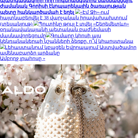
պատգամավորի հոր հոգեհանգստին մասնակցելու
ժամանակ Գորիսի էկոպարեկային ծառայության
պետը հանկարծամահ է եղել
«Էմ Ջի»-ում
հայտնաբերվել է 38 վարչական իրավախախտում
(տեսանյութ)
Պուտինը թույլ է տվել «Շերեմետևո»
օդանավակայանի պետական բաժնեմասի
մասնավորեցումը
Գումարը կհոսի այս
կենդանակերպի նշանների ձեռքը. ո՞վ կհարստանա
Լեհաստանում կբացեն Եվրոպայում Աստվածամոր
ամենաբարձր արձանը
Ամբողջ լրահոսը »