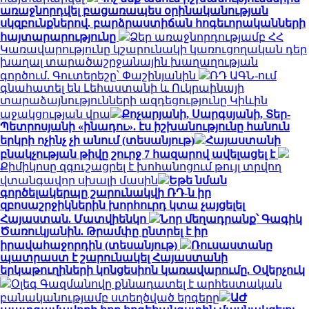
առաջնորդվել բացառապես օրինականության
սկզբունքներով. բարձրաստիճան հոգեւորականների
հայտարարությունը
Ձեր առաջնորդությամբ ՀՀ
Կառավարությունը կշարունակի կառուցողական դեր
խաղալ տարածաշրջանային խաղաղության
գործում. Գուտերեշը՝ Փաշինյանին
ՌԴ ԱԳՆ-ում
գնահատել են Լեհաստանի և Ուկրաինայի
տարաձայնությունների ազդեցությունը Կիևին
աջակցության վրա
Քոչարյանի, Սարգսյանի, Տեր-
Պետրոսյանի «ինադու». էս իշխանությունը հանուն
երկրի ոչինչ չի անում (տեսանյութ)
Հայաստանի
բնակչության թիվը շուրջ 7 հազարով ավելացել է
Քիմիկոսը զգուշացրել է խոհանոցում թույլ տրվող
վտանգավոր սխալի մասին
Եթե նման
գործելակերպը շարունակվի ՌԴ-ն իր
զբոսաշրջիկներին խորհուրդ կտա չայցելել
Հայաստան. Մատվիենկո
Նոր մեղադրանք՝ Գագիկ
Ծառուկյանին. Թրամփը ընտրել է իր
իրավահաջորդին (տեսանյութ)
Ռուսաստանը
պատրաստ է շարունակել Հայաստանի
երկաթուղիների կոնցեսիոն կառավարումը. Օվերչուկ
Օլեգ Գազմանովը քննադատել է արհեստական
բանականությամբ ստեղծված երգերը
ԱԺ