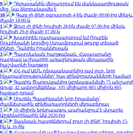
9
Դերասանին մեղադրում են մանկապղծության
մեջ․ նա ձերբակալվել է
10
Գազ չի լինի օգոստոսի 4-ին ժամը 09:00-ից մինչև
ժամը 18:00-ն
1
Ջուր չի լինի հուլիսի 28-ին ժամը 07.00-ից մինչև
հուլիսի 29-ը ժամը 07.00-ն
2
Խստորեն դատապարտում եմ Ռուբեն
Ռուբինյանի կողմից Ստամբուլում թուրք տեսած
լինելը. Դանիել Իոաննիսյան
3
Պատմական հաղթանակ․ Հայաստանը
դարձավ աշխարհի առաջնության մեդալային
հաշվարկի հաղթող
4
ՀՀ-ում ԱՄՆ դեսպանատնից լավ լուր․ նոր
հնարավորություններ՝ հայ զինվորականների համար
5
Գագիկ Ծառուկյանից կբռնագանձվի 75 անշարժ
գույք, 42 ավտոմեքենա, 105 միլիարդ 865 միլիոն 865
հազար դրամ
6
Սուրեն Պապիկյանի նոր հրամանը՝
ժամկետային զինծառայողների վերաբերյալ
7
10 միլիոն երկրպագու պահանջում է վտարել
Արգենտինային ԱԱ-2026-ից
8
Տասնյակ հասցեներում ջուր չի լինի՝ հուլիսի 15-
ին և 16-ին
9
Հայաստանի ամենավտանգավոր օձերը. որտեղ