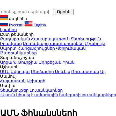
Հայերեն
Русский
English
Լրահոս
Ըստ թեմաների
Քաղաքական
Հասարակություն
Տնտեսություն
Իրավունք
Արտակարգ պատահարներ
Մշակույթ
Սպորտ
Հարցազրույցներ
Վերլուծական
Ծաղրանկարներ
Տարածաշրջան
Արցախ
Թուրքիա
Ադրբեջան
Իրան
Աշխարհ
ԱՄՆ
Եվրոպա
Մերձավոր Արևելք
Ռուսաստան
Այլ
Մամուլ
Հայաստան
Աշխարհ
Մեդիա
Տեսանյութեր
Լուսանկարներ
ուն կիսվել է ամառային հանգստի լուսանկարներով 
ԱՄՆ ֆինանսների