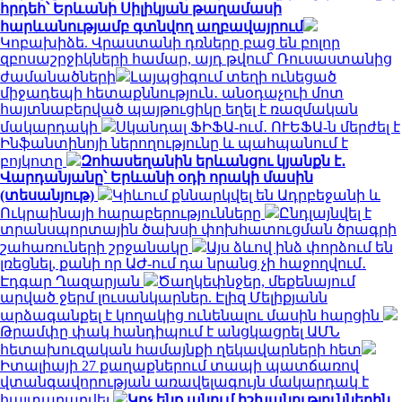
հրդեհ՝ Երևանի Սիլիկյան թաղամասի
հարևանությամբ գտնվող աղբավայրում
Կոբախիձե. Վրաստանի դռները բաց են բոլոր
զբոսաշրջիկների համար, այդ թվում՝ Ռուսաստանից
ժամանածների
Լայպցիգում տեղի ունեցած
միջադեպի հետաքննություն․ անօդաչուի մոտ
հայտնաբերված պայթուցիկը եղել է ռազմական
մակարդակի
Սկանդալ ՖԻՖԱ-ում․ ՈՒԵՖԱ-ն մերժել է
Ինֆանտինոյի ներողությունը և պահպանում է
բոյկոտը
Զոհասեղանին երևանցու կյանքն է․
Վարդանյանը՝ Երևանի օդի որակի մասին
(տեսանյութ)
Կիևում քննարկվել են Ադրբեջանի և
Ուկրաինայի հարաբերությունները
Ընդլայնվել է
տրանսպորտային ծախսի փոխհատուցման ծրագրի
շահառուների շրջանակը
Այս ձևով ինձ փորձում են
լռեցնել, քանի որ ԱԺ-ում դա նրանց չի հաջողվում․
Էդգար Ղազարյան
Ծաղկեփնջեր, մեքենայում
արված ջերմ լուսանկարներ. Էլիզ Մելիքյանն
արձագանքել է կողակից ունենալու մասին հարցին
Թրամփը փակ հանդիպում է անցկացրել ԱՄՆ
հետախուզական համայնքի ղեկավարների հետ
Իտալիայի 27 քաղաքներում տապի պատճառով
վտանգավորության առավելագույն մակարդակ է
հայտարարվել
Կոչ ենք անում իշխանություններին