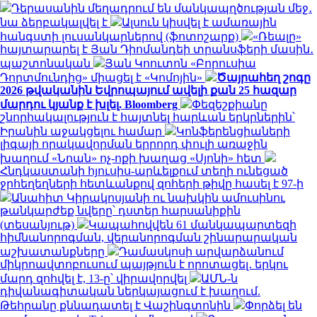
Դերասանին մեղադրում են մանկապղծության մեջ․
նա ձերբակալվել է
Ալսուն կիսվել է ամառային
հանգստի լուսանկարներով (ֆոտոշարք)
«Ռեալը»
հայտարարել է Յան Դիոմանդեի տրանսֆերի մասին․
պաշտոնական
Յան Կոուտոն «Բորուսիա
Դորտմունդից» միացել է «Կոմոյին»
Ծայրահեղ շոգը
2026 թվականին Եվրոպայում ավելի քան 25 հազար
մարդու կյանք է խլել. Bloomberg
Փեզեշքիանը
շնորհակալություն է հայտնել հարևան երկրներին՝
Իրանին աջակցելու համար
Կոնֆերենցիաների
լիգայի որակավորման երրորդ փուլի առաջին
խաղում «Նոան» ոչ-ոքի խաղաց «Սյոնի» հետ
Հնդկաստանի հյուսիս-արևելքում տեղի ունեցած
ջրհեղեղների հետևանքով զոհերի թիվը հասել է 97-ի
Անահիտ Կիրակոսյանի ու նախկին ամուսինու
թանկարժեք նվերը՝ դստեր հարսանիքին
(տեսանյութ)
Կապահովվեն 61 մանկապարտեզի
հիմնանորոգման, վերանորոգման շինարարական
աշխատանքները
Դամասկոսի արվարձանում
միկրոավտոբուսում պայթյուն է որոտացել․ երկու
մարդ զոհվել է, 13-ը՝ վիրավորվել
ԱՄՆ-ն
դիվանագիտական ներկայացում է խաղում.
Թեհրանը քննադատել է Վաշինգտոնին
Փորձել են