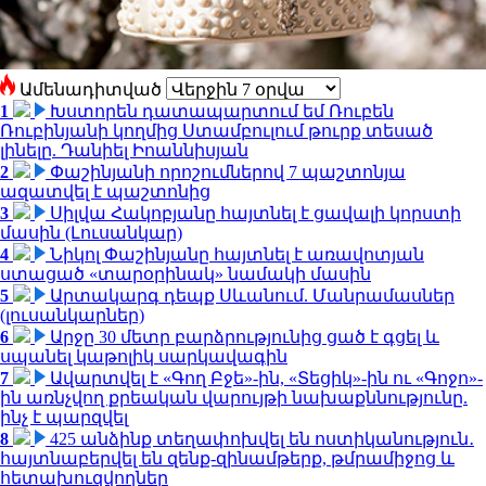
Ամենադիտված
1
Խստորեն դատապարտում եմ Ռուբեն
Ռուբինյանի կողմից Ստամբուլում թուրք տեսած
լինելը. Դանիել Իոաննիսյան
2
Փաշինյանի որոշումներով 7 պաշտոնյա
ազատվել է պաշտոնից
3
Սիլվա Հակոբյանը հայտնել է ցավալի կորստի
մասին (Լուսանկար)
4
Նիկոլ Փաշինյանը հայտնել է առավոտյան
ստացած «տարօրինակ» նամակի մասին
5
Արտակարգ դեպք Սևանում. Մանրամասներ
(լուսանկարներ)
6
Արջը 30 մետր բարձրությունից ցած է գցել և
սպանել կաթոլիկ սարկավագին
7
Ավարտվել է «Գող Բջե»-ին, «Տեցիկ»-ին ու «Գոջո»-
ին առնչվող քրեական վարույթի նախաքննությունը.
ինչ է պարզվել
8
425 անձինք տեղափոխվել են ոստիկանություն․
հայտնաբերվել են զենք-զինամթերք, թմրամիջոց և
հետախուզվողներ