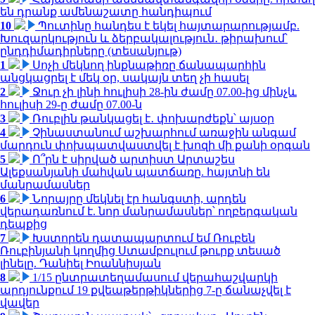
են դրանք ամենաշատը հանդիպում
10
Պուտինը հանդես է եկել հայտարարությամբ.
Խուզարկություն և ձերբակալություն․ թիրախում՝
ընդդիմադիրները (տեսանյութ)
1
Սոչի մեկնող ինքնաթիռը ճանապարհին
անցկացրել է մեկ օր, սակայն տեղ չի հասել
2
Ջուր չի լինի հուլիսի 28-ին ժամը 07.00-ից մինչև
հուլիսի 29-ը ժամը 07.00-ն
3
Ռուբլին թանկացել է․ փոխարժեքն՝ այսօր
4
Չինաստանում աշխարհում առաջին անգամ
մարդուն փոխպատվաստվել է խոզի մի քանի օրգան
5
Ո՞րն է սիրված արտիստ Արտաշես
Ալեքսանյանի մահվան պատճառը. հայտնի են
մանրամասներ
6
Նորայրը մեկնել էր հանգստի, արդեն
վերադառնում է. նոր մանրամասներ՝ ողբերգական
դեպքից
7
Խստորեն դատապարտում եմ Ռուբեն
Ռուբինյանի կողմից Ստամբուլում թուրք տեսած
լինելը. Դանիել Իոաննիսյան
8
1/15 ընտրատեղամասում վերահաշվարկի
արդյունքում 19 քվեաթերթիկներից 7-ը ճանաչվել է
վավեր