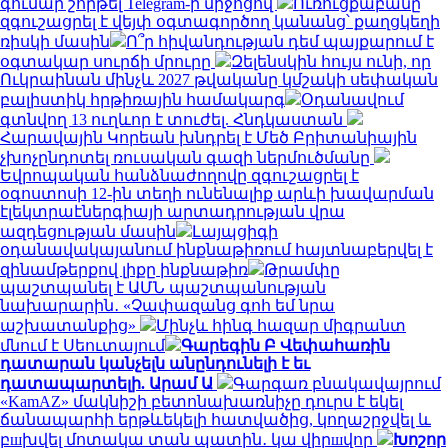
գումար շորթել Telegram-ի միջոցով
Ուռուցքաբանը
զգուշացրել է վեյփ օգտագործող կանանց՝ քաղցկեղի
ռիսկի մասին
Ո՞ր հիվանդության դեմ պայքարում է
օգտակար սուրճի մրուրը
Զելենսկին հույս ունի, որ
Ուկրաինան մինչև 2027 թվականը կմշակի սեփական
բալիստիկ հրթիռային համակարգ
Օդանավում
գտնվող 13 ուղևոր է տուժել. Հնդկաստան
Հարավային Կորեան խնդրել է Մեծ Բրիտանիային
չխոչընդոտել ռուսական գազի ներմուծմանը
Եվրոպական հանձնաժողովը զգուշացրել է
օգոստոսի 12-ին տեղի ունենալիք արևի խավարման
էլեկտրաէներգիայի արտադրության վրա
ազդեցության մասին
Լայպցիգի
օդանավակայանում ինքնաթիռում հայտնաբերվել է
զինամթերքով լիքը ինքնաթիռ
Թրամփը
պաշտպանել է ԱՄՆ պաշտպանության
նախարարին․ «Չափազանց գոհ եմ նրա
աշխատանքից»
Մինչև հինգ հազար միգրանտ
մնում է Սեուտայում
Գարեգին Բ Վեփահառին
դատարան կանչելն անընդունելի է եւ
դատապարտելի. Արամ Ա
Գարգառ բնակավայրում
«KamAZ» մակնիշի բետոնախառնիչը դուրս է եկել
ճանապարհի երթևեկելի հատվածից, կողաշրջվել և
բшխվել մոտակա տան պատին․ կա վիրшվոր
Խոշոր