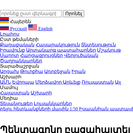
Հայերեն
Русский
English
Լրահոս
Ըստ թեմաների
Քաղաքական
Հասարակություն
Տնտեսություն
Իրավունք
Արտակարգ պատահարներ
Մշակույթ
Սպորտ
Հարցազրույցներ
Վերլուծական
Ծաղրանկարներ
Տարածաշրջան
Արցախ
Թուրքիա
Ադրբեջան
Իրան
Աշխարհ
ԱՄՆ
Եվրոպա
Մերձավոր Արևելք
Ռուսաստան
Այլ
Մամուլ
Հայաստան
Աշխարհ
Մեդիա
Տեսանյութեր
Լուսանկարներ
լու հետևանքների մասին
1:50
Իսպանիան պատասխան մ
Պենտագոնը բացահայտել