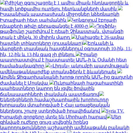
Բժիշկը զգուշացրել է 1 ամիս միայն հնդկացորեն և
հավի կրծքամիս ուտելու հետևանքների մասին
Իսպանիան պատասխան միջոցներ կձեռնարկի
Իտալիայի հետ սահմանին
Կոնգոյում էբոլայի
դեպքերի թիվը գերազանցել է 4000-ը
«Դոլֆին»
թայֆունը շարժվում է դեպի Չինաստան․ վտանգի
տակ է մինչև 30 միլիոն մարդ
Մահացել է 26-ամյա
հայտնի տիկտոկերը (լուսանկար)
Երևանի և
մարզերի տասնյակ հասցեներում օգոստոսի 10-ին, 11-
ին, 12-ին և 13-ին գազ չի լինելու
Իրանը
պատրաստվում է հաստատել ԱՄՆ-ի և Օմանի հետ
համաձայնագիրը
«Լիդսն» ակումբի պատմության
ամենաթանկարժեք տրանսֆերն է ձևակերպել
Արմեն Ջիգարխանյանի խորթ որդին ԱՄՆ-ից գաղտնի
ժամանել է Մոսկվա
Ուկրաինայի հացահատիկի
պահեստները կարող են լցվել ծովային
ճանապարհների փակման պատճառով
Եկեղեցիների համաշխարհային խորհուրդը
խորապես մտահոգված է Հայ առաքելական
եկեղեցու շուրջ ստեղծված իրավիճակով
Syria TV.
Իսրայելի զորքերը մտել են Սիրիայի հարավ
Մեր
զինված ուժերը ցույց տվեցին իրենց
կարողությունները աշխարհի ամենաթանկ բանակի