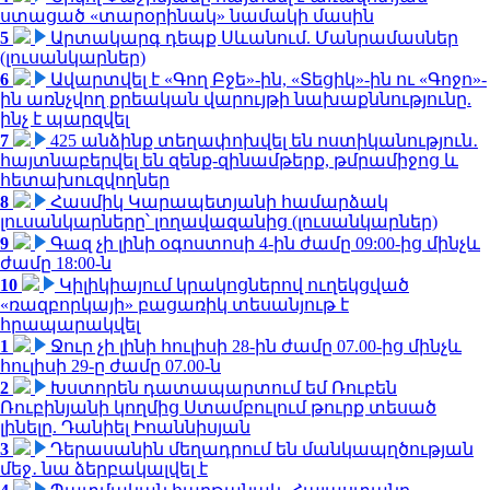
ստացած «տարօրինակ» նամակի մասին
5
Արտակարգ դեպք Սևանում. Մանրամասներ
(լուսանկարներ)
6
Ավարտվել է «Գող Բջե»-ին, «Տեցիկ»-ին ու «Գոջո»-
ին առնչվող քրեական վարույթի նախաքննությունը.
ինչ է պարզվել
7
425 անձինք տեղափոխվել են ոստիկանություն․
հայտնաբերվել են զենք-զինամթերք, թմրամիջոց և
հետախուզվողներ
8
Հասմիկ Կարապետյանի համարձակ
լուսանկարները՝ լողավազանից (լուսանկարներ)
9
Գազ չի լինի օգոստոսի 4-ին ժամը 09:00-ից մինչև
ժամը 18:00-ն
10
Կիլիկիայում կրակոցներով ուղեկցված
«ռազբորկայի» բացառիկ տեսանյութ է
հրապարակվել
1
Ջուր չի լինի հուլիսի 28-ին ժամը 07.00-ից մինչև
հուլիսի 29-ը ժամը 07.00-ն
2
Խստորեն դատապարտում եմ Ռուբեն
Ռուբինյանի կողմից Ստամբուլում թուրք տեսած
լինելը. Դանիել Իոաննիսյան
3
Դերասանին մեղադրում են մանկապղծության
մեջ․ նա ձերբակալվել է