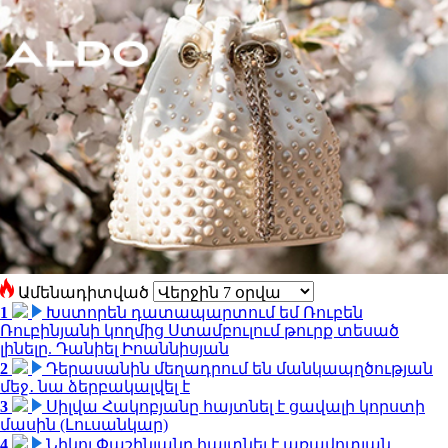
Ամենադիտված
1
Խստորեն դատապարտում եմ Ռուբեն
Ռուբինյանի կողմից Ստամբուլում թուրք տեսած
լինելը. Դանիել Իոաննիսյան
2
Դերասանին մեղադրում են մանկապղծության
մեջ․ նա ձերբակալվել է
3
Սիլվա Հակոբյանը հայտնել է ցավալի կորստի
մասին (Լուսանկար)
4
Նիկոլ Փաշինյանը հայտնել է առավոտյան