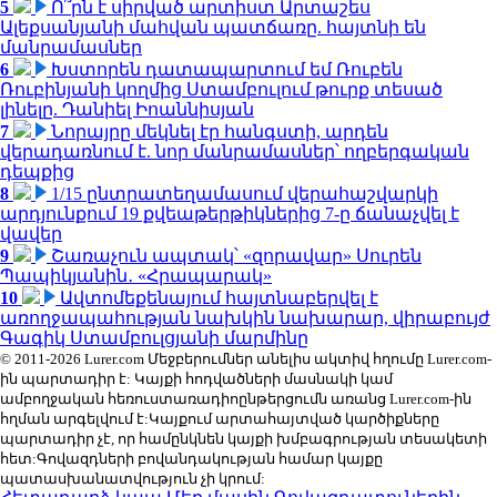
5
Ո՞րն է սիրված արտիստ Արտաշես
Ալեքսանյանի մահվան պատճառը. հայտնի են
մանրամասներ
6
Խստորեն դատապարտում եմ Ռուբեն
Ռուբինյանի կողմից Ստամբուլում թուրք տեսած
լինելը. Դանիել Իոաննիսյան
7
Նորայրը մեկնել էր հանգստի, արդեն
վերադառնում է. նոր մանրամասներ՝ ողբերգական
դեպքից
8
1/15 ընտրատեղամասում վերահաշվարկի
արդյունքում 19 քվեաթերթիկներից 7-ը ճանաչվել է
վավեր
9
Շառաչուն ապտակ՝ «զորավար» Սուրեն
Պապիկյանին․ «Հրապարակ»
10
Ավտոմեքենայում հայտնաբերվել է
առողջապահության նախկին նախարար, վիրաբույժ
Գագիկ Ստամբուլցյանի մարմինը
© 2011-2026 Lurer.com Մեջբերումներ անելիս ակտիվ հղումը Lurer.com-
ին պարտադիր է: Կայքի հոդվածների մասնակի կամ
ամբողջական հեռուստառադիոընթերցումն առանց Lurer.com-ին
հղման արգելվում է:Կայքում արտահայտված կարծիքները
պարտադիր չէ, որ համընկնեն կայքի խմբագրության տեսակետի
հետ:Գովազդների բովանդակության համար կայքը
պատասխանատվություն չի կրում: