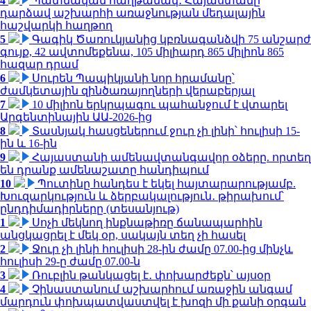
4
Պատմական հաղթանակ․ Հայաստանը
դարձավ աշխարհի առաջնության մեդալային
հաշվարկի հաղթող
5
Գագիկ Ծառուկյանից կբռնագանձվի 75 անշարժ
գույք, 42 ավտոմեքենա, 105 միլիարդ 865 միլիոն 865
հազար դրամ
6
Սուրեն Պապիկյանի նոր հրամանը՝
ժամկետային զինծառայողների վերաբերյալ
7
10 միլիոն երկրպագու պահանջում է վտարել
Արգենտինային ԱԱ-2026-ից
8
Տասնյակ հասցեներում ջուր չի լինի՝ հուլիսի 15-
ին և 16-ին
9
Հայաստանի ամենավտանգավոր օձերը. որտեղ
են դրանք ամենաշատը հանդիպում
10
Պուտինը հանդես է եկել հայտարարությամբ.
Խուզարկություն և ձերբակալություն․ թիրախում՝
ընդդիմադիրները (տեսանյութ)
1
Սոչի մեկնող ինքնաթիռը ճանապարհին
անցկացրել է մեկ օր, սակայն տեղ չի հասել
2
Ջուր չի լինի հուլիսի 28-ին ժամը 07.00-ից մինչև
հուլիսի 29-ը ժամը 07.00-ն
3
Ռուբլին թանկացել է․ փոխարժեքն՝ այսօր
4
Չինաստանում աշխարհում առաջին անգամ
մարդուն փոխպատվաստվել է խոզի մի քանի օրգան