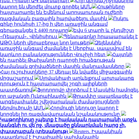
դեմ. Իրանի ԱԳ նախարար
Հղի զբոսաշրջիկներին
կարող են մերժել մուտք գործել ԱՄՆ
Հութիները
հայտարարել են Եմենում պրոսաուդյան ուժերի
ռազմական բազային հարվածելու մասին
Ոսկու
գինը հունիսի 17-ից ի վեր առաջին անգամ
գերազանցել է 4400 դոլարը
Եվս 6 տարի և ընդմիշտ
«Ռեալում»․ Վինիսիուս
Պենտագոնը հրապարակել է
ԱԹՕ-ների վերաբերյալ նոր նյութեր
Զելենսկին
առաջին անգամ ժամանել է Սերբիա․ սպասվում են
կարևոր բանակցություններ Վուչիչի հետ
Հայտնի
են դարձել Թաիլանդի դպրոցի հրաձգության
ժամանակ զոհվածների մասին մանրամասները
Հայ ուշուիստները 37 մեդալ են նվաճել միջազգային
մրցաշարում
Սլովակիայի արևելքում արտակարգ
դրություն է հայտարարվել շոգի ալիքների
պատճառով
Ֆյոդորովը փորձում է Մասկին համոզել,
որ աջակցի Ուկրաինային
Թրամփը սպառնացել է
արգելափակել շվեյցարական ժամացույցների
ներմուծումը ԱՄՆ
Հորմուզի նեղուցը կարող է
կորցնել իր ռազմավարական նշանակությունը
Կաթողիկոսը չպետք է հայկական դատարանի առջև
կանգնի ու վե՛րջ, մնացածը քննարկման հարց չի․
փաստաբան (տեսանյութ)
Reuters. Իսպանիան
սպառնում է Իտալիային սահմանային