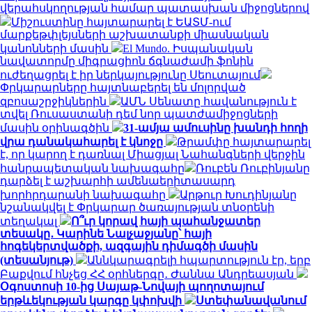
վերահսկողության համար պատասխան միջոցներով
Միշուստինը հայտարարել է ԵԱՏՄ-ում
մարքեթփլեյսների աշխատանքի միասնական
կանոնների մասին
El Mundo. Իսպանական
նավատորմը միգրացիոն ճգնաժամի ֆոնին
ուժեղացրել է իր ներկայությունը Սեուտայում
Փրկարարները հայտնաբերել են մոլորված
զբոսաշրջիկներին
ԱՄՆ Սենատը հավանություն է
տվել Ռուսաստանի դեմ նոր պատժամիջոցների
մասին օրինագծին
31-ամյա ամուսինը խանդի հողի
վրա դանակահարել է կնոջը
Թրամփը հայտարարել
է, որ կարող է դառնալ Միացյալ Նահանգների վերջին
հանրապետական ​​նախագահը
Ռուբեն Ռուբինյանը
դարձել է աշխարհի ամենաերիտասարդ
խորհրդարանի նախագահը
Արթուր Խուդինյանը
նշանակվել է Փրկարար ծառայության տնօրենի
տեղակալ
Ո՞ւր կորավ հայի պահանջատեր
տեսակը․ Կարինե Նալչաջյանը՝ հայի
հոգեկերտվածքի, ազգային դիմագծի մասին
(տեսանյութ)
Աննկարագրելի հպարտություն էր, երբ
Բաքվում հնչեց ՀՀ օրհներգը․ Ժաննա Անդրեասյան
Օգոստոսի 10-ից Սայաթ-Նովայի պողոտայում
երթևեկության կարգը կփոխվի
Ստեփանավանում