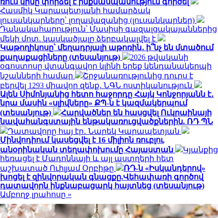
ռուս կինը փորձել է ինքնասպանություն գործել
Հասմիկ Կարապետյանի համարձակ
լուսանկարները՝ լողավազանից (լուսանկարներ)
Դանակահարություն՝ Մասիսի գազալցակայաններից
մեկի մոտ. կասկածյալը ձերբակալվել է
Կաթողիկոսը՝ մեղադրյալի աթոռին․ ի՞նչ են մտածում
քաղաքացիները (տեսանյութ)
2026 թվականի
օգոստոսը վտանգավոր կլինի երեք կենդանակերպի
նշանների համար
Շրջանառությունից դուրս է
բերվել 1293 միավոր զենք․ ՆԳՆ ոստիկանություն
Ալեն Սիմոնյանից հետո հաջորդը Հայկ Կոնջորյանն է․
նրա մասին «սլիվները» ՔՊ-ն է կազմակերպում
(տեսանյութ)
Հարվածներ են հասցվել Ուկրաինայի
նավահանգստային ենթակառուցվածքներին. ՌԴ ՊՆ
Դատավորը հայ էր․ Նարեկ Կարապետյան
Մինվոդիում կասեցվել է 16 միլիոն ռուբլու
անօրինական տեղափոխումը Հայաստան
Կյանքից
հեռացել է Մադոննայի և այլ աստղերի հետ
աշխատած Ուիլյամ Օրբիթը
ՌԴ-ն «Իսկանդերով»
խոցել է զինվորական գնացքը.Վեհափառի գործով
դատավորն ինքնաբացարկ հայտնեց (տեսանյութ)
Ամբողջ լրահոսը »