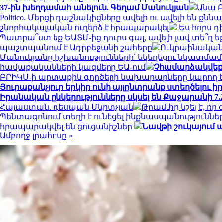
37-ին խեղդամահ անելուն. Գեղամ Մանուկյան
Անա Բ
Politico. Մերցի դաշնակիցները ավելի ու ավելի են
շնորհակալական ուղերձ է հրապարակել
Ես հորս դ
Պատրա՞ստ եք ԵԱՏՄ-ից դուրս գալ, ավելի լավ տե՞ղ 
պաշտպանում է Ադրբեջանի շահերը
Ուկրաինական Ա
Մանուկյանը իշխանությունների՝ եկեղեցու նկատմամ
հավաքականների կազմերը ԵԱ-ում
Չհամարձակվեք ձ
ԲՐԻԿՍ-ի արտաքին գործերի նախարարները կարող են
Յուրաքանչյուր երկիր ունի այլընտրանք ստեղծելու ի
Իրանական ընկերությունները սկսել են Քաջարանի 7.2
Հայաստան. դեսպան Մկրտչյան
Թրամփը նշել է, ո
Պենտագոնում տեղի է ունեցել ինքնասպանություննե
հրապարակվել են ցուցանիշներ
Նավթի շուկայում ա
Ամբողջ լրահոսը »