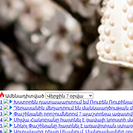
Ամենադիտված
1
Խստորեն դատապարտում եմ Ռուբեն Ռուբինյանի
2
Դերասանին մեղադրում են մանկապղծության մե
3
Փաշինյանի որոշումներով 7 պաշտոնյա ազատվ
4
Սիլվա Հակոբյանը հայտնել է ցավալի կորստի մ
5
Նիկոլ Փաշինյանը հայտնել է առավոտյան ստ
6
Արտակարգ դեպք Սևանում. Մանրամասներ (լո