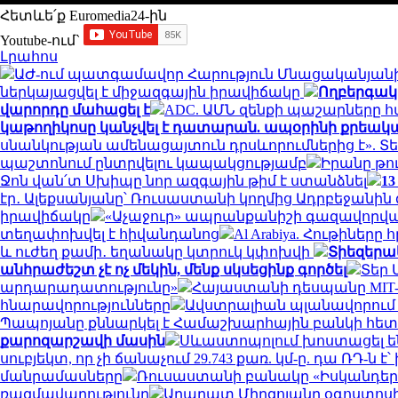
Հետևե՛ք Euromedia24-ին
Youtube-ում`
Լրահոս
ԱԺ-ում պատգամավոր Հարություն Մնացականյանի
ներկայացվել է միջազգային իրավիճակը
Ողբերգակա
վարորդը մահացել է
ADC. ԱՄՆ զենքի պաշարները 
կաթողիկոսը կանչվել է դատարան. ապօրինի քրեակ
սնանկության ամենացայտուն դրսևորումներից է». Տե
պաշտոնում ընտրվելու կապակցությամբ
Իրանը թու
Ջոն վան՛տ Սխիպը նոր ազգային թիմ է ստանձնել
1
էր․ Ալեքսանյանը՝ Ռուսաստանի կողմից Ադրբեջանին
իրավիճակը
«Աչաջուր» ապրանքանիշի գազավորված 
տեղափոխվել է հիվանդանոց
Al Arabiya. Հութին
և ուժեղ քամի․ եղանակը կտրուկ կփոխվի
Տիեզերա
անհրաժեշտ չէ ոչ մեկին, մենք սկսեցինք գործել
Տեր 
արդարադատությունը»
Հայաստանի դեսպանը MIT-
հնարավորությունները
Ավստրալիան պլանավորում է
Պապոյանը քննարկել է Համաշխարհային բանկի հետ
քարոզարշավի մասին
Սևաստոպոլում խոստացել են
սուբյեկտ, որ չի ճանաչում 29.743 քառ. կմ-ը. դա ՌԴ-ն է՝
մանրամասները
Ռուսաստանի բանակը «Իսկանդերո
ռազմավարությունը
Արարատ Միրզոյանը օգոստոսի 1