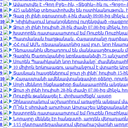
7
Ավարտվել է «Գող Բջե»-ին, «Տեցիկ»-ին ու «Գոջ
8
425 անձինք տեղափոխվել են ոստիկանություն․
9
Գազ չի լինի օգոստոսի 4-ին ժամը 09:00-ից մինչև 
10
Կիլիկիայում կրակոցներով ուղեկցված «ռազբ
1
Ջուր չի լինի հուլիսի 28-ին ժամը 07.00-ից մինչև հո
2
Խստորեն դատապարտում եմ Ռուբեն Ռուբինյանի
3
Պատմական հաղթանակ․ Հայաստանը դարձավ 
4
ՀՀ-ում ԱՄՆ դեսպանատնից լավ լուր․ նոր հնար
5
Դերասանին մեղադրում են մանկապղծության մե
6
Գագիկ Ծառուկյանից կբռնագանձվի 75 անշարժ գո
7
Սուրեն Պապիկյանի նոր հրամանը՝ ժամկետային
8
10 միլիոն երկրպագու պահանջում է վտարել Արգ
9
Տասնյակ հասցեներում ջուր չի լինի՝ հուլիսի 15-ին
10
Հայաստանի ամենավտանգավոր օձերը. որտե
1
Սոչի մեկնող ինքնաթիռը ճանապարհին անցկացրե
2
Ջուր չի լինի հուլիսի 28-ին ժամը 07.00-ից մինչև հո
3
Ռուբլին թանկացել է․ փոխարժեքն՝ այսօր
4
Չինաստանում աշխարհում առաջին անգամ մա
5
Ո՞րն է սիրված արտիստ Արտաշես Ալեքսանյա
6
Խստորեն դատապարտում եմ Ռուբեն Ռուբինյանի
7
Նորայրը մեկնել էր հանգստի, արդեն վերադառն
8
1/15 ընտրատեղամասում վերահաշվարկի արդյուն