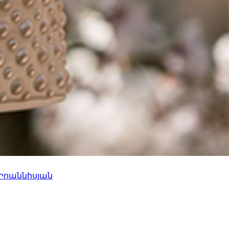
 Իոաննիսյան