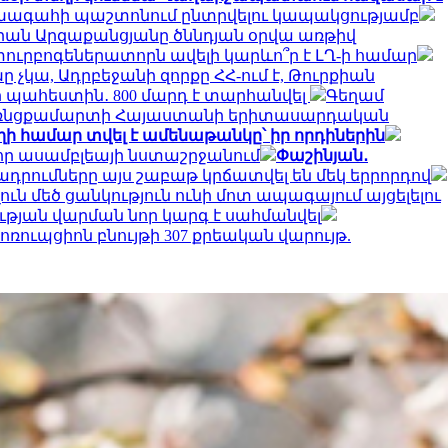
նախագահի պաշտոնում ընտրվելու կապակցությամբ
րան Արզաքանցյանը ծննդյան օրվա առթիվ
 տուրբոգեներատորն ավելի կարևո՞ր է ԼՂ-ի համար
 չկա, Ադրբեջանի զորքը ՀՀ-ում է, Թուրքիան
-ի պահեստին․ 800 մարդ է տարհանվել
Գեղամ
ռնցքամարտի Հայաստանի երիտասարդական
ղի համար տվել է ամենաթանկը՝ իր որդիներին
որ ասամբլեայի նստաշրջանում
Փաշինյան․
խադրումները այս շաբաթ կրճատվել են մեկ երրորդով
ուն մեծ ցանկություն ունի մոտ ապագայում այցելելու
ւթյան վարման նոր կարգ է սահմանվել
 կոռուպցիոն բնույթի 307 քրեական վարույթ.