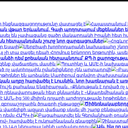
 ինքնազգացողությունը վատացել է
Հայաստանում 
ն վթար Երևանում․ Գայի պողոտայում մեքենաներ են բա
հասել են չափազանց ցածր մակարդակի Իրանի հետ 
ան հետապնդման շուրջ նոր զարգացումներ
«Հոգևո
ր Եսայի
Սերբիայի խորհրդարանի նախագահը շնորհ
յլ չի տա բացել դեպի Հորմուզ երկրորդ երթուղին, ասե
3 անձի դեմ քրեական հետապնդում՝ ՔՊ-ի քարոզչությա
 զենք վաճառելու մասին
Պուտինը և ԱՄԷ-ի նախագահ
ոչ ալկոհոլային ըմպելիքները չեն արտադրվի
«Բամ
երը հրթիռներ են արձակել Մարիբում գտնվող փախստա
կան աղբը հարվածել է Լուսնին․ նոր խառնարան է ա
Մուշե քահանա Ենգիբարյան․ «Քննության է դրված ոչ
ի ղեկավարության հետ քննարկել է «Ակադեմիակա
 ԱՄՆ-ից 500 միլիոն դոլարի արժողությամբ հրթիռներ
 զբոսաշրջային ծրագրի ընթացքը
Ծիծեռնակաբերդը 
 վառելիքի ազատ վաճառք սկսել մի շարք բենզալցա
 ի դեմս ՀԱՊԿ-ի
Բացահայտվել են Գերմանիայի օդա
վ» հարվածել է ուկրաինական գնացքին
Չինաստանո
0-14-ը ներառյալ կլինի արձակուրդում
Այն, ինչ ո