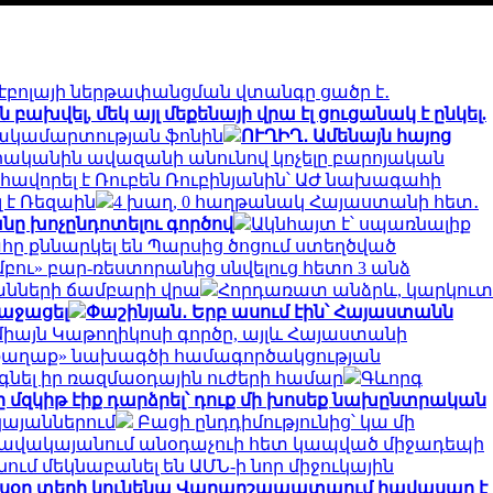
էբոլայի ներթափանցման վտանգը ցածր է․
խվել, մեկ այլ մեքենայի վրա էլ ցուցանակ է ընկել.
հակամարտության ֆոնին
ՈՒՂԻՂ․ Ամենայն հայոց
րականին ավազանի անունով կոչելը բարոյական
ավորել է Ռուբեն Ռուբինյանին՝ ԱԺ նախագահի
լ է Ռեզաին
4 խաղ, 0 հաղթանակ Հայաստանի հետ․
նը խոչընդոտելու գործով
Ակնհայտ է՝ սպառնալիք
ը քննարկել են Պարսից ծոցում ստեղծված
բու» բար-ռեստորանից սնվելուց հետո 3 անձ
կանների ճամբարի վրա
Հորդառատ անձրև, կարկուտ
ռաջացել
Փաշինյան․ Երբ ասում էին՝ Հայաստանն
 միայն Կաթողիկոսի գործը, այլև Հայաստանի
ն քաղաք» նախագծի համագործակցության
 գնել իր ռազմաօդային ուժերի համար
Գևորգ
մզկիթ էիք դարձրել՝ դուք մի խոսեք նախընտրական
կայաններում
Բացի ընդդիմությունից՝ կա մի
նավակայանում անօդաչուի հետ կապված միջադեպի
ւմ մեկնաբանել են ԱՄՆ-ի նոր միջուկային
ր այսօր տեղի կունենա Վաղարշապատաում հավասար է