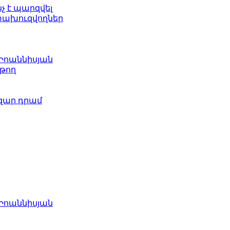
նչ է պարզվել
ետախուզվողներ
 Իոաննիսյան
թող
ազար դրամ
 Իոաննիսյան