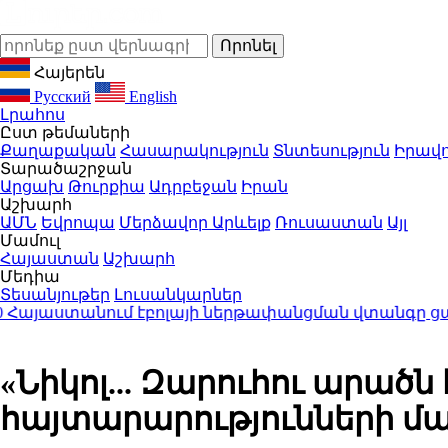
Հայերեն
Русский
English
Լրահոս
Ըստ թեմաների
Քաղաքական
Հասարակություն
Տնտեսություն
Իրավո
Տարածաշրջան
Արցախ
Թուրքիա
Ադրբեջան
Իրան
Աշխարհ
ԱՄՆ
Եվրոպա
Մերձավոր Արևելք
Ռուսաստան
Այլ
Մամուլ
Հայաստան
Աշխարհ
Մեդիա
Տեսանյութեր
Լուսանկարներ
ւմ էբոլայի ներթափանցման վտանգը ցածր է․ ներկ
«Նիկոլ... Զարուհու արածն 
հայտարարությունների մա