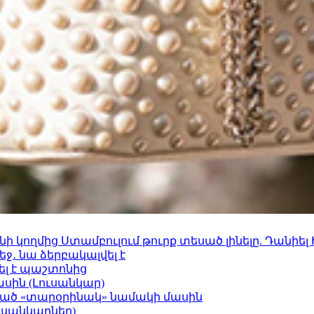
 կողմից Ստամբուլում թուրք տեսած լինելը. Դանիել
ջ․ նա ձերբակալվել է
ել է պաշտոնից
ասին (Լուսանկար)
ացած «տարօրինակ» նամակի մասին
ւսանկարներ)