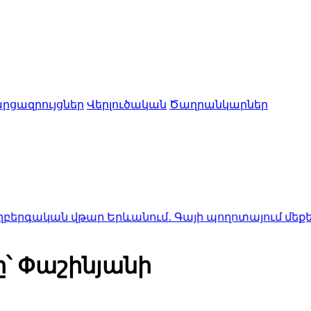
րցազրույցներ
Վերլուծական
Ծաղրանկարներ
թար Երևանում․ Գայի պողոտայում մեքենաներ են բախվ
նը՝ Փաշինյանի