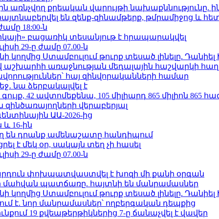
ո»-ին առնչվող քրեական վարույթի նախաքննությունը. ի
 հայտնաբերվել են զենք-զինամթերք, թմրամիջոց և հ
ժամը 18:00-ն
որկայի» բացառիկ տեսանյութ է հրապարակվել
ւլիսի 29-ը ժամը 07.00-ն
 կողմից Ստամբուլում թուրք տեսած լինելը. Դանիել
աշխարհի առաջնության մեդալային հաշվարկի հաղ
ավորություններ՝ հայ զինվորականների համար
ջ․ նա ձերբակալվել է
ւյք, 42 ավտոմեքենա, 105 միլիարդ 865 միլիոն 865 հ
 զինծառայողների վերաբերյալ
ենտինային ԱԱ-2026-ից
 և 16-ին
ղ են դրանք ամենաշատը հանդիպում
լ է մեկ օր, սակայն տեղ չի հասել
ւլիսի 29-ը ժամը 07.00-ն
րդուն փոխպատվաստվել է խոզի մի քանի օրգան
նի մահվան պատճառը. հայտնի են մանրամասներ
 կողմից Ստամբուլում թուրք տեսած լինելը. Դանիել
ում է. նոր մանրամասներ՝ ողբերգական դեպքից
քում 19 քվեաթերթիկներից 7-ը ճանաչվել է վավեր