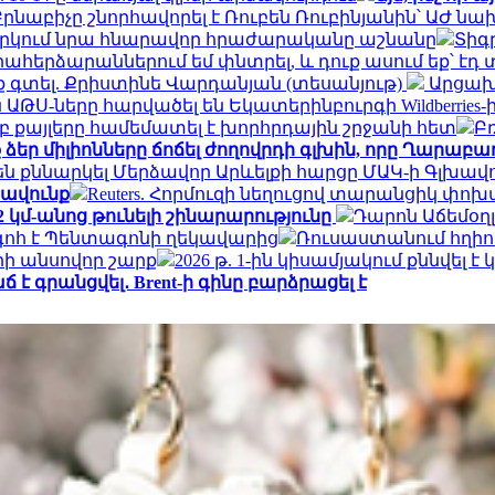
րնաբիչը շնորհավորել է Ռուբեն Ռուբինյանին՝ ԱԺ 
 քննարկում նրա հնարավոր հրաժարականը աշնանը
Տիգ
իահերձարաններում եմ փնտրել, և դուք ասում եք՝ էդ
եք գտել. Քրիստինե Վարդանյան (տեսանյութ)
Արցախը
ԹՍ-ները հարվածել են Եկատերինբուրգի Wildberries
բ քայլերը համեմատել է խորհրդային շրջանի հետ
Բ
եր միլիոնները ճոճել ժողովրդի գլխին, որը Ղարաբա
 քննարկել Մերձավոր Արևելքի հարցը ՄԱԿ-ի Գլխավ
րավունք
Reuters. Հորմուզի նեղուցով տարանցիկ փո
 կմ-անոց թունելի շինարարությունը
Դարոն Աճեմօղլ
ր գոհ է Պենտագոնի ղեկավարից
Ռուսաստանում հղիո
րի անսովոր շարք
2026 թ. 1-ին կիսամյակում քննվել է
ճ է գրանցվել․ Brent-ի գինը բարձրացել է